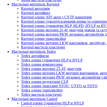
Мастильні матеріали Ravenol
Ravenol автохімія
Ravenol антифриз
Ravenol оливи ATF акпп і CVTF варіаторів
Ravenol оливи гідропідсилювачів керма та сервопри
Ravenol оливи гідравлічні HLP, HLPD, HVLP та H
Ravenol оливи моторні 2т-4т двигунів човнів та ску
Ravenol оливи моторні PKW легкових автомобілів та
Ravenol оливи трансмісійні
Ravenol оливи моторні LKW вантажівок, автобусів, 
Ravenol мастила пластичні
Мастильні матеріали Tedex
Tedex антифризи
Tedex оливи гідравлічні HLP и HVLP
Tedex оливи компресорні
Tedex оливи моторні 2Т-4Т двигунів
Tedex оливи моторні LKW моторні вантажівок, автоб
Tedex оливи моторні PKW легкових автомобілів і мі
Tedex оливи редукторні CLP
Tedex оливи тракторні STOU, UTTO та TDTO
Tedex оливи трансмісійні
Tedex мастила пластичні
Мастильні матеріали Castrol
Castrol оливи гідравлічні HLP и HVLP