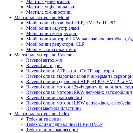
Мастила універсальні
Мастила ущільнювальні
Мастила хімічностійкі
Мастильні матеріали Mobil
Mobil оливі гідравлічні HLP, HVLP и HLPD
Mobil оливи індустріальні
Mobil оливи компресорні
Mobil оливи моторні LKW вантажівок, автобусів, бу
Mobil оливи редукторні CLP
Mobil мастила пластичні
Мастильні матеріали Ravenol
Ravenol автохімія
Ravenol антифриз
Ravenol оливи ATF акпп і CVTF варіаторів
Ravenol оливи гідропідсилювачів керма та сервопри
Ravenol оливи гідравлічні HLP, HLPD, HVLP та H
Ravenol оливи моторні 2т-4т двигунів човнів та ску
Ravenol оливи моторні PKW легкових автомобілів та
Ravenol оливи трансмісійні
Ravenol оливи моторні LKW вантажівок, автобусів, 
Ravenol мастила пластичні
Мастильні матеріали Tedex
Tedex антифризи
Tedex оливи гідравлічні HLP и HVLP
Tedex оливи компресорні