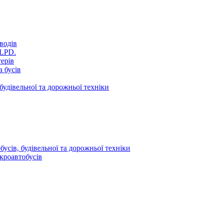
водів
VLPD.
терів
 бусів
будівельної та дорожньої техніки
усів, будівельної та дорожньої техніки
кроавтобусів