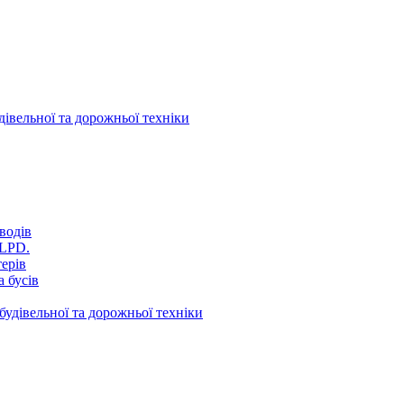
дівельної та дорожньої техніки
водів
VLPD.
терів
 бусів
будівельної та дорожньої техніки