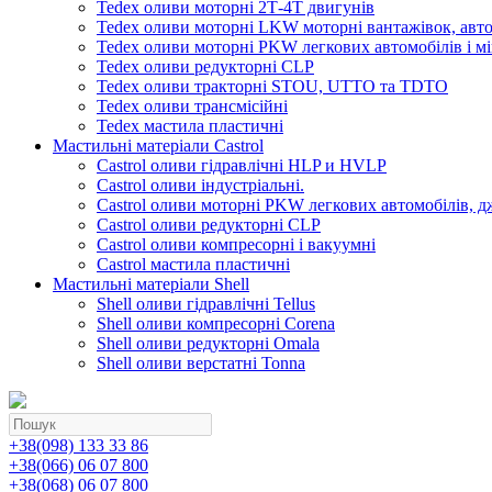
Tedex оливи моторні 2Т-4Т двигунів
Tedex оливи моторні LKW моторні вантажівок, автоб
Tedex оливи моторні PKW легкових автомобілів і мі
Tedex оливи редукторні CLP
Tedex оливи тракторні STOU, UTTO та TDTO
Tedex оливи трансмісійні
Tedex мастила пластичні
Мастильні матеріали Castrol
Castrol оливи гідравлічні HLP и HVLP
Castrol оливи індустріальні.
Castrol оливи моторні PKW легкових автомобілів, д
Castrol оливи редукторні CLP
Castrol оливи компресорні і вакуумні
Castrol мастила пластичні
Мастильні матеріали Shell
Shell оливи гідравлічні Tellus
Shell оливи компресорні Corena
Shell оливи редукторні Omala
Shell оливи верстатні Tonna
+38(098) 133 33 86
+38(066) 06 07 800
+38(068) 06 07 800