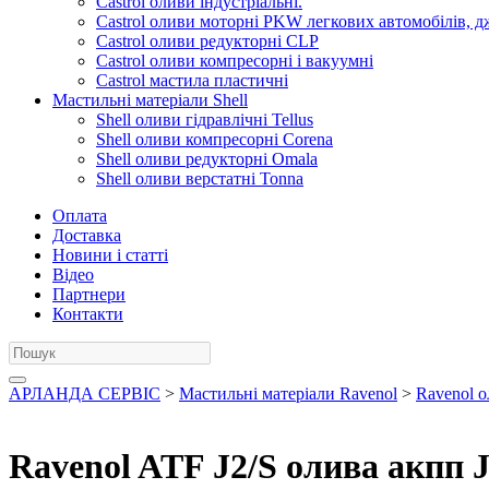
Castrol оливи індустріальні.
Castrol оливи моторні PKW легкових автомобілів, д
Castrol оливи редукторні CLP
Castrol оливи компресорні і вакуумні
Castrol мастила пластичні
Мастильні матеріали Shell
Shell оливи гідравлічні Tellus
Shell оливи компресорні Corena
Shell оливи редукторні Omala
Shell оливи верстатні Tonna
Оплата
Доставка
Новини і статті
Відео
Партнери
Контакти
АРЛАНДА СЕРВІС
>
Мастильні матеріали Ravenol
>
Ravenol о
Ravenol ATF J2/S олива акпп Ja