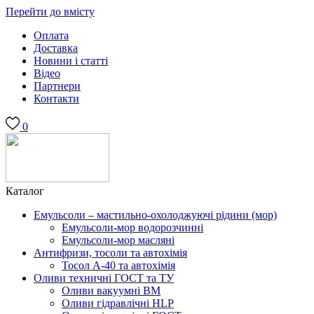
Перейти до вмісту
Оплата
Доставка
Новини і статті
Відео
Партнери
Контакти
0
Каталог
Емульсоли – мастильно-охолоджуючі рідини (мор)
Емульсоли-мор водорозчинні
Емульсоли-мор масляні
Антифризи, тосоли та автохімія
Тосол А-40 та автохімія
Оливи техничні ГОСТ та ТУ
Оливи вакуумні ВМ
Оливи гідравлічні HLP