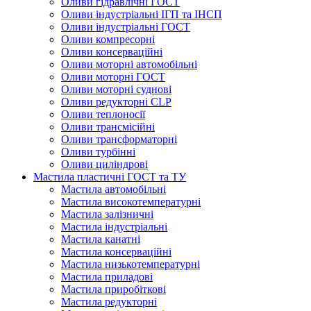
Оливи гідравлічні ГОСТ
Оливи індустріальні ІГП та ІНСП
Оливи індустріальні ГОСТ
Оливи компресорні
Оливи консерваційні
Оливи моторні автомобільні
Оливи моторні ГОСТ
Оливи моторні суднові
Оливи редукторні CLP
Оливи теплоносії
Оливи трансмісійні
Оливи трансформаторні
Оливи турбінні
Оливи циліндрові
Мастила пластичні ГОСТ та ТУ
Мастила автомобільні
Мастила високотемпературні
Мастила залізничні
Мастила індустріальні
Мастила канатні
Мастила консерваційні
Мастила низькотемпературні
Мастила приладові
Мастила приробіткові
Мастила редукторні