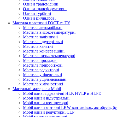
Оливи трансмісійні
Оливи трансформаторні
Оливи турбінні
Оливи циліндрові
Мастила пластичні ГОСТ та ТУ
Мастила автомобільні
Мастила високотемпературні
Мастила залізничні
Мастила індустріальні
Мастила канатні
Мастила консерваційні
Мастила низькотемпературні
Мастила приладові
Мастила приробіткові
Мастила редукторні
Мастила універсальні
Мастила ущільнювальні
Мастила хімічностійкі
Мастильні матеріали Mobil
Mobil оливі гідравлічні HLP, HVLP и HLPD
Mobil оливи індустріальні
Mobil оливи компресорні
Mobil оливи моторні LKW вантажівок, автобусів, бу
Mobil оливи редукторні CLP
Mobil мастила пластичні