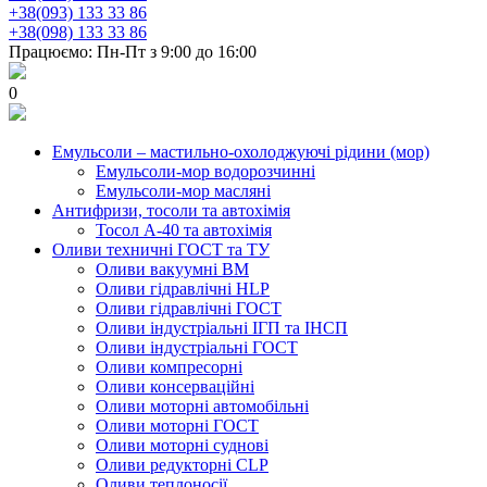
+38(093) 133 33 86
+38(098) 133 33 86
Працюємо: Пн-Пт з 9:00 до 16:00
0
Емульсоли – мастильно-охолоджуючі рідини (мор)
Емульсоли-мор водорозчинні
Емульсоли-мор масляні
Антифризи, тосоли та автохімія
Тосол А-40 та автохімія
Оливи техничні ГОСТ та ТУ
Оливи вакуумні ВМ
Оливи гідравлічні HLP
Оливи гідравлічні ГОСТ
Оливи індустріальні ІГП та ІНСП
Оливи індустріальні ГОСТ
Оливи компресорні
Оливи консерваційні
Оливи моторні автомобільні
Оливи моторні ГОСТ
Оливи моторні суднові
Оливи редукторні CLP
Оливи теплоносії