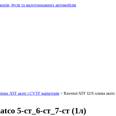
жипів, бусів та малотоннажних автомобілів
ливи ATF акпп і CVTF варіаторів
> Ravenol ATF J2/S олива акпп J
tco 5-ст_6-ст_7-ст (1л)