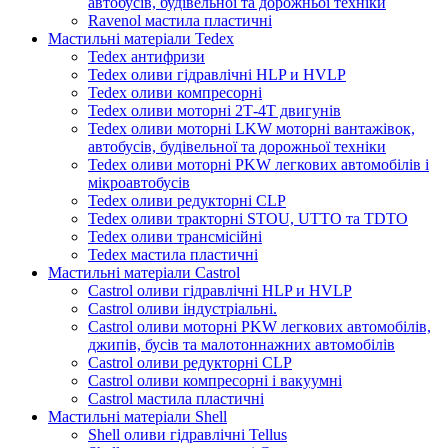
автобусів, будівельної та дорожньої техніки
Ravenol мастила пластичні
Мастильні матеріали Tedex
Tedex антифризи
Tedex оливи гідравлічні HLP и HVLP
Tedex оливи компресорні
Tedex оливи моторні 2Т-4Т двигунів
Tedex оливи моторні LKW моторні вантажівок,
автобусів, будівельної та дорожньої техніки
Tedex оливи моторні PKW легкових автомобілів і
мікроавтобусів
Tedex оливи редукторні CLP
Tedex оливи тракторні STOU, UTTO та TDTO
Tedex оливи трансмісійні
Tedex мастила пластичні
Мастильні матеріали Castrol
Castrol оливи гідравлічні HLP и HVLP
Castrol оливи індустріальні.
Castrol оливи моторні PKW легкових автомобілів,
джипів, бусів та малотоннажних автомобілів
Castrol оливи редукторні CLP
Castrol оливи компресорні і вакуумні
Castrol мастила пластичні
Мастильні матеріали Shell
Shell оливи гідравлічні Tellus