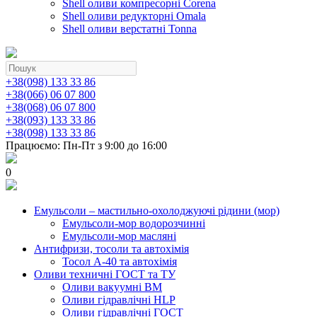
Shell оливи компресорні Corena
Shell оливи редукторні Omala
Shell оливи верстатні Tonna
+38(098) 133 33 86
+38(066) 06 07 800
+38(068) 06 07 800
+38(093) 133 33 86
+38(098) 133 33 86
Працюємо: Пн-Пт з 9:00 до 16:00
0
Емульсоли – мастильно-охолоджуючі рідини (мор)
Емульсоли-мор водорозчинні
Емульсоли-мор масляні
Антифризи, тосоли та автохімія
Тосол А-40 та автохімія
Оливи техничні ГОСТ та ТУ
Оливи вакуумні ВМ
Оливи гідравлічні HLP
Оливи гідравлічні ГОСТ