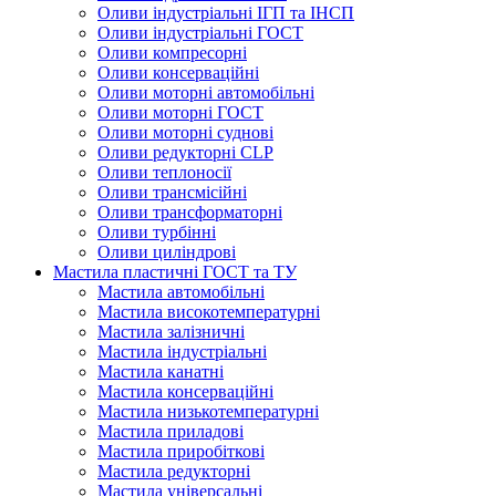
Оливи індустріальні ІГП та ІНСП
Оливи індустріальні ГОСТ
Оливи компресорні
Оливи консерваційні
Оливи моторні автомобільні
Оливи моторні ГОСТ
Оливи моторні суднові
Оливи редукторні CLP
Оливи теплоносії
Оливи трансмісійні
Оливи трансформаторні
Оливи турбінні
Оливи циліндрові
Мастила пластичні ГОСТ та ТУ
Мастила автомобільні
Мастила високотемпературні
Мастила залізничні
Мастила індустріальні
Мастила канатні
Мастила консерваційні
Мастила низькотемпературні
Мастила приладові
Мастила приробіткові
Мастила редукторні
Мастила універсальні