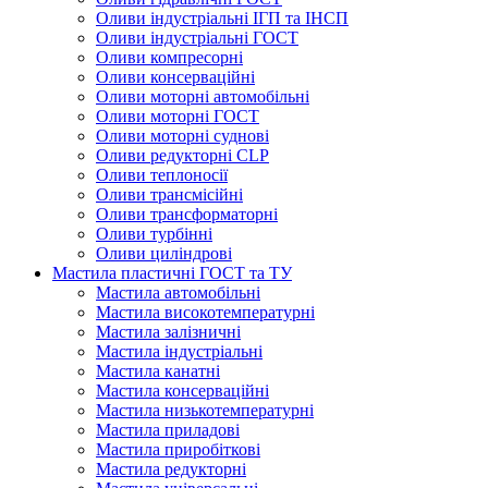
Оливи індустріальні ІГП та ІНСП
Оливи індустріальні ГОСТ
Оливи компресорні
Оливи консерваційні
Оливи моторні автомобільні
Оливи моторні ГОСТ
Оливи моторні суднові
Оливи редукторні CLP
Оливи теплоносії
Оливи трансмісійні
Оливи трансформаторні
Оливи турбінні
Оливи циліндрові
Мастила пластичні ГОСТ та ТУ
Мастила автомобільні
Мастила високотемпературні
Мастила залізничні
Мастила індустріальні
Мастила канатні
Мастила консерваційні
Мастила низькотемпературні
Мастила приладові
Мастила приробіткові
Мастила редукторні