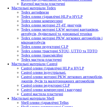
Ravenol мастила пластичні
Мастильні матеріали Tedex
Tedex антифризи
Tedex оливи гідравлічні HLP и HVLP
Tedex оливи компресорні
Tedex оливи моторні 2Т-4Т двигунів
Tedex оливи моторні LKW моторні вантажівок,
автобусів, будівельної та дорожньої техніки
Tedex оливи моторні PKW легкових автомобілів і
мікроавтобусів
Tedex оливи редукторні CLP
Tedex оливи тракторні STOU, UTTO та TDTO
Tedex оливи трансмісійні
Tedex мастила пластичні
Мастильні матеріали Castrol
Castrol оливи гідравлічні HLP и HVLP
Castrol оливи індустріальні.
Castrol оливи моторні PKW легкових автомобілів,
джипів, бусів та малотоннажних автомобілів
Castrol оливи редукторні CLP
Castrol оливи компресорні і вакуумні
Castrol мастила пластичні
Мастильні матеріали Shell
Shell оливи гідравлічні Tellus
Shell оливи компресорні Corena