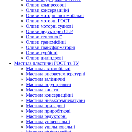
Оливи компресорні
Оливи консерваційні
Оливи моторні автомобільні
Оливи моторні ГОСТ
Оливи моторні суднові
Оливи редукторні CLP
Оливи теплоносії
Оливи трансмісійні
Оливи трансформаторні
Оливи турбінні
Оливи циліндрові
Мастила пластичні ГОСТ та ТУ
Мастила автомобільні
Мастила високотемпературні
Мастила залізничні
Мастила індустріальні
Мастила канатні
Мастила консерваційні
Мастила низькотемпературні
Мастила приладові
Мастила приробіткові
Мастила редукторні
Мастила універсальні
Мастила ущільнювальні