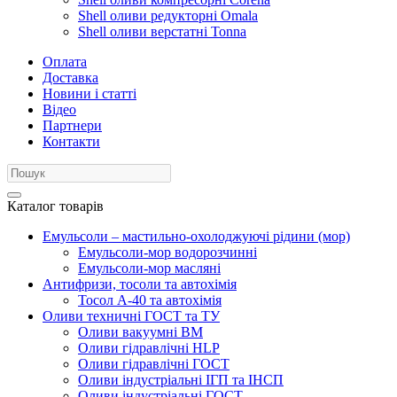
Shell оливи редукторні Omala
Shell оливи верстатні Tonna
Оплата
Доставка
Новини і статті
Відео
Партнери
Контакти
Каталог товарів
Емульсоли – мастильно-охолоджуючі рідини (мор)
Емульсоли-мор водорозчинні
Емульсоли-мор масляні
Антифризи, тосоли та автохімія
Тосол А-40 та автохімія
Оливи техничні ГОСТ та ТУ
Оливи вакуумні ВМ
Оливи гідравлічні HLP
Оливи гідравлічні ГОСТ
Оливи індустріальні ІГП та ІНСП
Оливи індустріальні ГОСТ