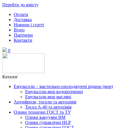
Перейти до вмісту
Оплата
Доставка
Новини і статті
Відео
Партнери
Контакти
0
Каталог
Емульсоли – мастильно-охолоджуючі рідини (мор)
Емульсоли-мор водорозчинні
Емульсоли-мор масляні
Антифризи, тосоли та автохімія
Тосол А-40 та автохімія
Оливи техничні ГОСТ та ТУ
Оливи вакуумні ВМ
Оливи гідравлічні HLP
Оливи гідравлічні ГОСТ