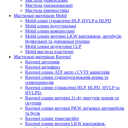
Мастила універсальні
Мастила ущільнювальні
Мастила хімічностійкі
Мастильні матеріали Mobil
Mobil оливі гідравлічні HLP, HVLP и HLPD
Mobil оливи індустріальні
Mobil оливи компресорні
Mobil оливи моторні LKW вантажівок, автобусів,
будівельної та дорожньої техніки
Mobil оливи редукторні CLP
Mobil мастила пластичні
Мастильні матеріали Ravenol
Ravenol автохімія
Ravenol антифриз
Ravenol оливи ATF акпп і CVTF варіаторів
Ravenol оливи гідропідсилювачів керма та
сервоприводів
Ravenol оливи гідравлічні HLP, HLPD, HVLP та
HVLPD.
Ravenol оливи моторні 2т-4т двигунів човнів та
скутерів
Ravenol оливи моторні PKW легкових автомобілів
та бусів
Ravenol оливи трансмісійні
Ravenol оливи моторні LKW вантажівок,