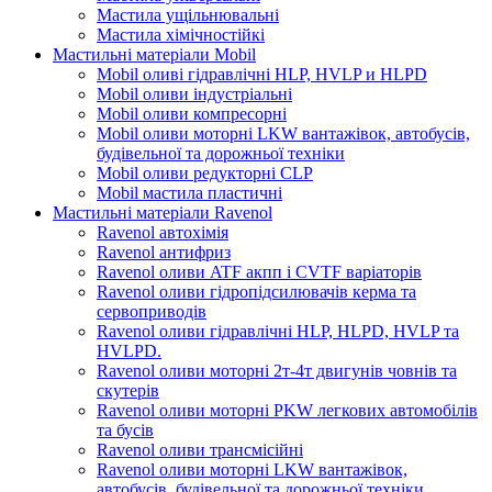
Мастила ущільнювальні
Мастила хімічностійкі
Мастильні матеріали Mobil
Mobil оливі гідравлічні HLP, HVLP и HLPD
Mobil оливи індустріальні
Mobil оливи компресорні
Mobil оливи моторні LKW вантажівок, автобусів,
будівельної та дорожньої техніки
Mobil оливи редукторні CLP
Mobil мастила пластичні
Мастильні матеріали Ravenol
Ravenol автохімія
Ravenol антифриз
Ravenol оливи ATF акпп і CVTF варіаторів
Ravenol оливи гідропідсилювачів керма та
сервоприводів
Ravenol оливи гідравлічні HLP, HLPD, HVLP та
HVLPD.
Ravenol оливи моторні 2т-4т двигунів човнів та
скутерів
Ravenol оливи моторні PKW легкових автомобілів
та бусів
Ravenol оливи трансмісійні
Ravenol оливи моторні LKW вантажівок,
автобусів, будівельної та дорожньої техніки