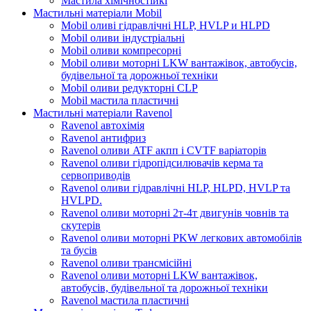
Мастила хімічностійкі
Мастильні матеріали Mobil
Mobil оливі гідравлічні HLP, HVLP и HLPD
Mobil оливи індустріальні
Mobil оливи компресорні
Mobil оливи моторні LKW вантажівок, автобусів,
будівельної та дорожньої техніки
Mobil оливи редукторні CLP
Mobil мастила пластичні
Мастильні матеріали Ravenol
Ravenol автохімія
Ravenol антифриз
Ravenol оливи ATF акпп і CVTF варіаторів
Ravenol оливи гідропідсилювачів керма та
сервоприводів
Ravenol оливи гідравлічні HLP, HLPD, HVLP та
HVLPD.
Ravenol оливи моторні 2т-4т двигунів човнів та
скутерів
Ravenol оливи моторні PKW легкових автомобілів
та бусів
Ravenol оливи трансмісійні
Ravenol оливи моторні LKW вантажівок,
автобусів, будівельної та дорожньої техніки
Ravenol мастила пластичні