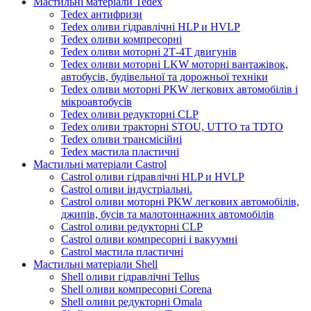
Мастильні матеріали Tedex
Tedex антифризи
Tedex оливи гідравлічні HLP и HVLP
Tedex оливи компресорні
Tedex оливи моторні 2Т-4Т двигунів
Tedex оливи моторні LKW моторні вантажівок,
автобусів, будівельної та дорожньої техніки
Tedex оливи моторні PKW легкових автомобілів і
мікроавтобусів
Tedex оливи редукторні CLP
Tedex оливи тракторні STOU, UTTO та TDTO
Tedex оливи трансмісійні
Tedex мастила пластичні
Мастильні матеріали Castrol
Castrol оливи гідравлічні HLP и HVLP
Castrol оливи індустріальні.
Castrol оливи моторні PKW легкових автомобілів,
джипів, бусів та малотоннажних автомобілів
Castrol оливи редукторні CLP
Castrol оливи компресорні і вакуумні
Castrol мастила пластичні
Мастильні матеріали Shell
Shell оливи гідравлічні Tellus
Shell оливи компресорні Corena
Shell оливи редукторні Omala