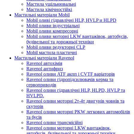
Мастила ущільнювальні
Мастила хімічностійкі
Мастильні матеріали Mobil
Mobil оливі гідравлічні HLP, HVLP и HLPD
Mobil оливи індустріальні
Mobil оливи компресорні
Mobil оливи моторні LKW вантажівок, автобусів,
будівельної та дорожньої техніки
Mobil оливи редукторні CLP
Mobil мастила пластичні
Мастильні матеріали Ravenol
Ravenol автохімія
Ravenol антифриз
Ravenol оливи ATF акпп і CVTF варіаторів
Ravenol оливи гідропідсилювачів керма та
сервоприводів
Ravenol оливи гідравлічні HLP, HLPD, HVLP та
HVLPD.
Ravenol оливи моторні 2т-4т двигунів човнів та
скутерів
Ravenol оливи моторні PKW легкових автомобілів
та бусів
Ravenol оливи трансмісійні
Ravenol оливи моторні LKW вантажівок,
автобусів, будівельної та дорожньої техніки