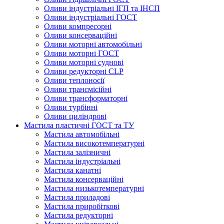
Оливи індустріальні ІГП та ІНСП
Оливи індустріальні ГОСТ
Оливи компресорні
Оливи консерваційні
Оливи моторні автомобільні
Оливи моторні ГОСТ
Оливи моторні суднові
Оливи редукторні CLP
Оливи теплоносії
Оливи трансмісійні
Оливи трансформаторні
Оливи турбінні
Оливи циліндрові
Мастила пластичні ГОСТ та ТУ
Мастила автомобільні
Мастила високотемпературні
Мастила залізничні
Мастила індустріальні
Мастила канатні
Мастила консерваційні
Мастила низькотемпературні
Мастила приладові
Мастила приробіткові
Мастила редукторні