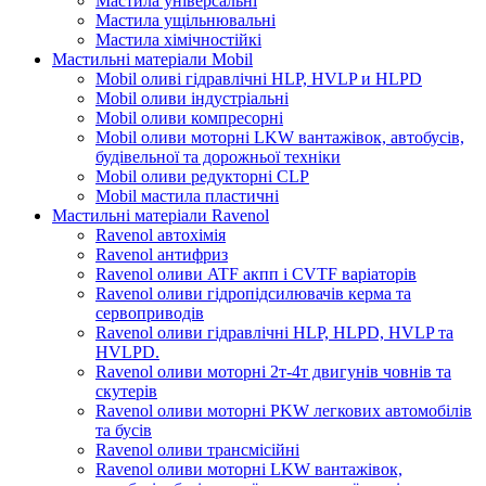
Мастила універсальні
Мастила ущільнювальні
Мастила хімічностійкі
Мастильні матеріали Mobil
Mobil оливі гідравлічні HLP, HVLP и HLPD
Mobil оливи індустріальні
Mobil оливи компресорні
Mobil оливи моторні LKW вантажівок, автобусів,
будівельної та дорожньої техніки
Mobil оливи редукторні CLP
Mobil мастила пластичні
Мастильні матеріали Ravenol
Ravenol автохімія
Ravenol антифриз
Ravenol оливи ATF акпп і CVTF варіаторів
Ravenol оливи гідропідсилювачів керма та
сервоприводів
Ravenol оливи гідравлічні HLP, HLPD, HVLP та
HVLPD.
Ravenol оливи моторні 2т-4т двигунів човнів та
скутерів
Ravenol оливи моторні PKW легкових автомобілів
та бусів
Ravenol оливи трансмісійні
Ravenol оливи моторні LKW вантажівок,