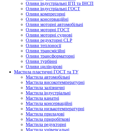
Оливи індустріальні ІГП та ІНСП
Оливи індустріальні ГОСТ
Оливи компресорні
Оливи консерваційні
Оливи моторні автомобільні
Оливи моторні ГОСТ
Оливи моторні суднові
Оливи редукторні CLP
Оливи теплоносії
Оливи трансмісійні
Оливи трансформаторні
Оливи турбінні
Оливи циліндрові
Мастила пластичні ГОСТ та ТУ
Мастила автомобільні
Мастила високотемпературні
Мастила залізничні
Мастила індустріальні
Мастила канатні
Мастила консерваційні
Мастила низькотемпературні
Мастила приладові
Мастила приробіткові
Мастила редукторні
Мастила універсальні