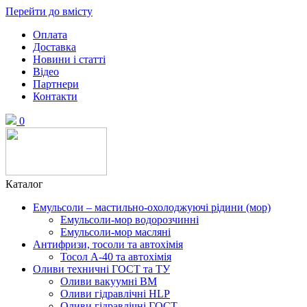
Перейти до вмісту
Оплата
Доставка
Новини і статті
Відео
Партнери
Контакти
0
Каталог
Емульсоли – мастильно-охолоджуючі рідини (мор)
Емульсоли-мор водорозчинні
Емульсоли-мор масляні
Антифризи, тосоли та автохімія
Тосол А-40 та автохімія
Оливи техничні ГОСТ та ТУ
Оливи вакуумні ВМ
Оливи гідравлічні HLP
Оливи гідравлічні ГОСТ