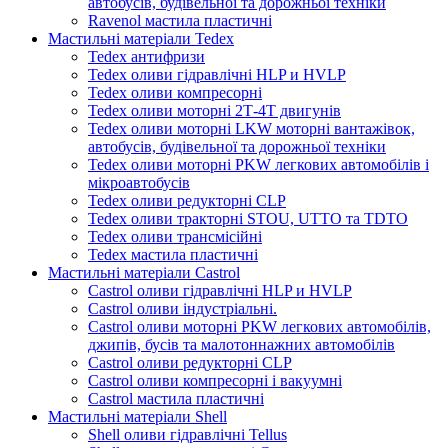
автобусів, будівельної та дорожньої техніки
Ravenol мастила пластичні
Мастильні матеріали Tedex
Tedex антифризи
Tedex оливи гідравлічні HLP и HVLP
Tedex оливи компресорні
Tedex оливи моторні 2Т-4Т двигунів
Tedex оливи моторні LKW моторні вантажівок,
автобусів, будівельної та дорожньої техніки
Tedex оливи моторні PKW легкових автомобілів і
мікроавтобусів
Tedex оливи редукторні CLP
Tedex оливи тракторні STOU, UTTO та TDTO
Tedex оливи трансмісійні
Tedex мастила пластичні
Мастильні матеріали Castrol
Castrol оливи гідравлічні HLP и HVLP
Castrol оливи індустріальні.
Castrol оливи моторні PKW легкових автомобілів,
джипів, бусів та малотоннажних автомобілів
Castrol оливи редукторні CLP
Castrol оливи компресорні і вакуумні
Castrol мастила пластичні
Мастильні матеріали Shell
Shell оливи гідравлічні Tellus