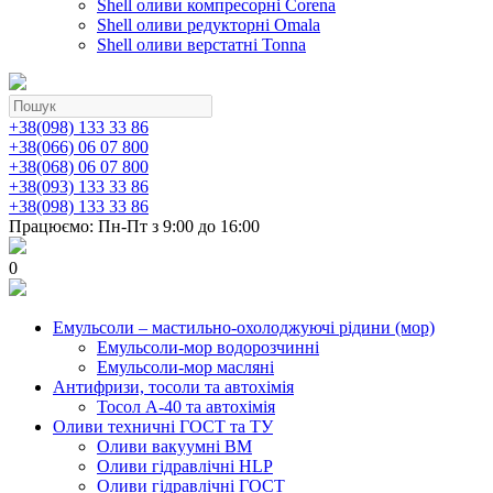
Shell оливи компресорні Corena
Shell оливи редукторні Omala
Shell оливи верстатні Tonna
+38(098) 133 33 86
+38(066) 06 07 800
+38(068) 06 07 800
+38(093) 133 33 86
+38(098) 133 33 86
Працюємо: Пн-Пт з 9:00 до 16:00
0
Емульсоли – мастильно-охолоджуючі рідини (мор)
Емульсоли-мор водорозчинні
Емульсоли-мор масляні
Антифризи, тосоли та автохімія
Тосол А-40 та автохімія
Оливи техничні ГОСТ та ТУ
Оливи вакуумні ВМ
Оливи гідравлічні HLP
Оливи гідравлічні ГОСТ