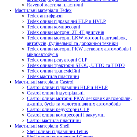
Ravenol мастила пластичні
Мастильні матеріали Tedex
Tedex антифризи
Tedex оливи гідравлічні HLP и HVLP
Tedex оливи компресорні
Tedex оливи моторні 2Т-4Т двигунів
Tedex оливи моторні LKW моторні вантажівок,
автобусів, будівельної та дорожньої техніки
Tedex оливи моторні PKW легкових автомобілів і
мікроавтобусів
Tedex оливи редукторні CLP
Tedex оливи тракторні STOU, UTTO та TDTO
Tedex оливи трансмісійні
Tedex мастила пластичні
Мастильні матеріали Castrol
Castrol оливи гідравлічні HLP и HVLP
Castrol оливи індустріальні.
Castrol оливи моторні PKW легкових автомобілів,
джипів, бусів та малотоннажних автомобілів
Castrol оливи редукторні CLP
Castrol оливи компресорні і вакуумні
Castrol мастила пластичні
Мастильні матеріали Shell
Shell оливи гідравлічні Tellus
Shell оливи компресорні Corena