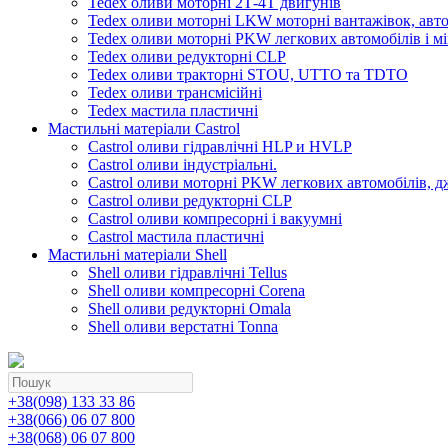
Tedex оливи моторні 2Т-4Т двигунів
Tedex оливи моторні LKW моторні вантажівок, автоб
Tedex оливи моторні PKW легкових автомобілів і мі
Tedex оливи редукторні CLP
Tedex оливи тракторні STOU, UTTO та TDTO
Tedex оливи трансмісійні
Tedex мастила пластичні
Мастильні матеріали Castrol
Castrol оливи гідравлічні HLP и HVLP
Castrol оливи індустріальні.
Castrol оливи моторні PKW легкових автомобілів, д
Castrol оливи редукторні CLP
Castrol оливи компресорні і вакуумні
Castrol мастила пластичні
Мастильні матеріали Shell
Shell оливи гідравлічні Tellus
Shell оливи компресорні Corena
Shell оливи редукторні Omala
Shell оливи верстатні Tonna
+38(098) 133 33 86
+38(066) 06 07 800
+38(068) 06 07 800