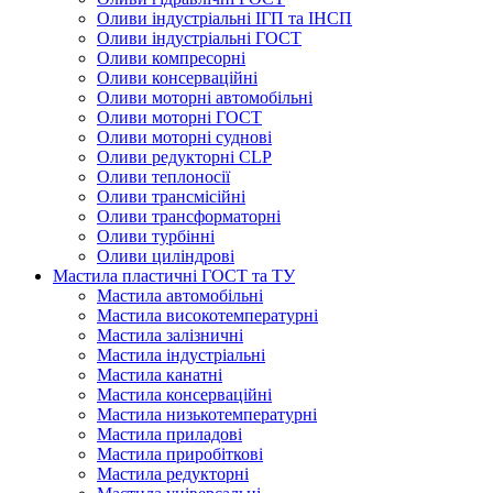
Оливи індустріальні ІГП та ІНСП
Оливи індустріальні ГОСТ
Оливи компресорні
Оливи консерваційні
Оливи моторні автомобільні
Оливи моторні ГОСТ
Оливи моторні суднові
Оливи редукторні CLP
Оливи теплоносії
Оливи трансмісійні
Оливи трансформаторні
Оливи турбінні
Оливи циліндрові
Мастила пластичні ГОСТ та ТУ
Мастила автомобільні
Мастила високотемпературні
Мастила залізничні
Мастила індустріальні
Мастила канатні
Мастила консерваційні
Мастила низькотемпературні
Мастила приладові
Мастила приробіткові
Мастила редукторні