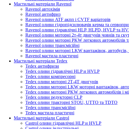
Мастильні матеріали Ravenol
Ravenol автохімія
Ravenol антифриз
Ravenol оливи ATF акпп і CVTF варіаторів
Ravenol оливи гідропідсилювачів керма та сервопри
Ravenol оливи гідравлічні HLP, HLPD, HVLP та H
Ravenol оливи моторні 2т-4т двигунів човнів та ску
Ravenol оливи моторні PKW легкових автомобілів та
Ravenol оливи трансмісійні
Ravenol оливи моторні LKW вантажівок, автобусів, 
Ravenol мастила пластичні
Мастильні матеріали Tedex
Tedex антифризи
Tedex оливи гідравлічні HLP и HVLP
Tedex оливи компресорні
Tedex оливи моторні 2Т-4Т двигунів
Tedex оливи моторні LKW моторні вантажівок, автоб
Tedex оливи моторні PKW легкових автомобілів і мі
Tedex оливи редукторні CLP
Tedex оливи тракторні STOU, UTTO та TDTO
Tedex оливи трансмісійні
Tedex мастила пластичні
Мастильні матеріали Castrol
Castrol оливи гідравлічні HLP и HVLP
Castrol оливи індустріальні.