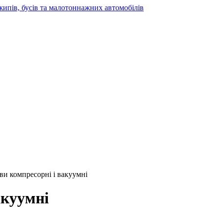
жипів, бусів та малотоннажних автомобілів
иви компресорні і вакуумні
акуумні