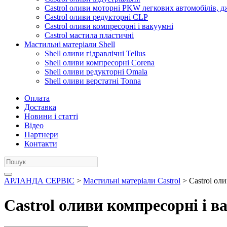
Castrol оливи моторні PKW легкових автомобілів, д
Castrol оливи редукторні CLP
Castrol оливи компресорні і вакуумні
Castrol мастила пластичні
Мастильні матеріали Shell
Shell оливи гідравлічні Tellus
Shell оливи компресорні Corena
Shell оливи редукторні Omala
Shell оливи верстатні Tonna
Оплата
Доставка
Новини і статті
Відео
Партнери
Контакти
АРЛАНДА СЕРВІС
>
Мастильні матеріали Castrol
> Castrol ол
Castrol оливи компресорні і в