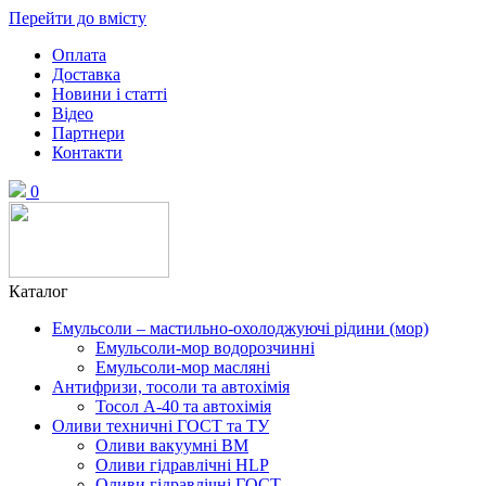
Перейти до вмісту
Оплата
Доставка
Новини і статті
Відео
Партнери
Контакти
0
Каталог
Емульсоли – мастильно-охолоджуючі рідини (мор)
Емульсоли-мор водорозчинні
Емульсоли-мор масляні
Антифризи, тосоли та автохімія
Тосол А-40 та автохімія
Оливи техничні ГОСТ та ТУ
Оливи вакуумні ВМ
Оливи гідравлічні HLP
Оливи гідравлічні ГОСТ