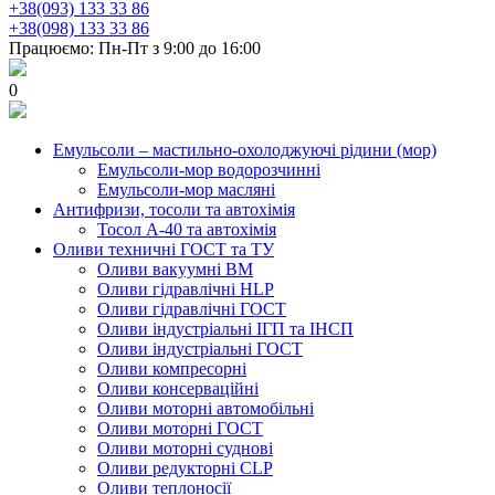
+38(093) 133 33 86
+38(098) 133 33 86
Працюємо: Пн-Пт з 9:00 до 16:00
0
Емульсоли – мастильно-охолоджуючі рідини (мор)
Емульсоли-мор водорозчинні
Емульсоли-мор масляні
Антифризи, тосоли та автохімія
Тосол А-40 та автохімія
Оливи техничні ГОСТ та ТУ
Оливи вакуумні ВМ
Оливи гідравлічні HLP
Оливи гідравлічні ГОСТ
Оливи індустріальні ІГП та ІНСП
Оливи індустріальні ГОСТ
Оливи компресорні
Оливи консерваційні
Оливи моторні автомобільні
Оливи моторні ГОСТ
Оливи моторні суднові
Оливи редукторні CLP
Оливи теплоносії