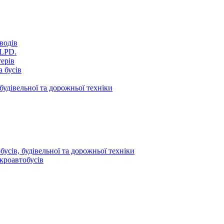
водів
VLPD.
терів
 бусів
будівельної та дорожньої техніки
усів, будівельної та дорожньої техніки
кроавтобусів