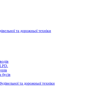
дівельної та дорожньої техніки
водів
VLPD.
терів
 бусів
будівельної та дорожньої техніки