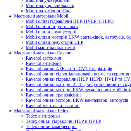
Мастила універсальні
Мастила ущільнювальні
Мастила хімічностійкі
Мастильні матеріали Mobil
Mobil оливі гідравлічні HLP, HVLP и HLPD
Mobil оливи індустріальні
Mobil оливи компресорні
Mobil оливи моторні LKW вантажівок, автобусів, бу
Mobil оливи редукторні CLP
Mobil мастила пластичні
Мастильні матеріали Ravenol
Ravenol автохімія
Ravenol антифриз
Ravenol оливи ATF акпп і CVTF варіаторів
Ravenol оливи гідропідсилювачів керма та сервопри
Ravenol оливи гідравлічні HLP, HLPD, HVLP та H
Ravenol оливи моторні 2т-4т двигунів човнів та ску
Ravenol оливи моторні PKW легкових автомобілів та
Ravenol оливи трансмісійні
Ravenol оливи моторні LKW вантажівок, автобусів, 
Ravenol мастила пластичні
Мастильні матеріали Tedex
Tedex антифризи
Tedex оливи гідравлічні HLP и HVLP
Tedex оливи компресорні