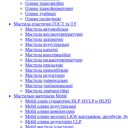
Оливи трансмісійні
Оливи трансформаторні
Оливи турбінні
Оливи циліндрові
Мастила пластичні ГОСТ та ТУ
Мастила автомобільні
Мастила високотемпературні
Мастила залізничні
Мастила індустріальні
Мастила канатні
Мастила консерваційні
Мастила низькотемпературні
Мастила приладові
Мастила приробіткові
Мастила редукторні
Мастила універсальні
Мастила ущільнювальні
Мастила хімічностійкі
Мастильні матеріали Mobil
Mobil оливі гідравлічні HLP, HVLP и HLPD
Mobil оливи індустріальні
Mobil оливи компресорні
Mobil оливи моторні LKW вантажівок, автобусів, бу
Mobil оливи редукторні CLP
Mobil мастила пластичні