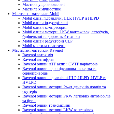
Мастила ущільнювальні
Мастила хімічностійкі
Мастильні матеріали Mobil
Mobil оливі гідравлічні HLP, HVLP и HLPD
Mobil оливи індустріальні
Mobil оливи компресорні
Mobil оливи моторні LKW вантажівок, автобусів,
будівельної та дорожньої техніки
Mobil оливи редукторні CLP
Mobil мастила пластичні
Мастильні матеріали Ravenol
Ravenol автохімія
Ravenol антифриз
Ravenol оливи ATF акпп і CVTF варіаторів
Ravenol оливи гідропідсилювачів керма та
сервоприводів
Ravenol оливи гідравлічні HLP, HLPD, HVLP та
HVLPD.
Ravenol оливи моторні 2т-4т двигунів човнів та
скутерів
Ravenol оливи моторні PKW легкових автомобілів
та бусів
Ravenol оливи трансмісійні
Ravenol оливи моторні LKW вантажівок,