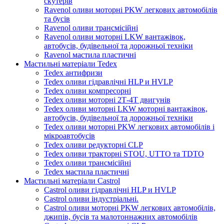
скутерів
Ravenol оливи моторні PKW легкових автомобілів
та бусів
Ravenol оливи трансмісійні
Ravenol оливи моторні LKW вантажівок,
автобусів, будівельної та дорожньої техніки
Ravenol мастила пластичні
Мастильні матеріали Tedex
Tedex антифризи
Tedex оливи гідравлічні HLP и HVLP
Tedex оливи компресорні
Tedex оливи моторні 2Т-4Т двигунів
Tedex оливи моторні LKW моторні вантажівок,
автобусів, будівельної та дорожньої техніки
Tedex оливи моторні PKW легкових автомобілів і
мікроавтобусів
Tedex оливи редукторні CLP
Tedex оливи тракторні STOU, UTTO та TDTO
Tedex оливи трансмісійні
Tedex мастила пластичні
Мастильні матеріали Castrol
Castrol оливи гідравлічні HLP и HVLP
Castrol оливи індустріальні.
Castrol оливи моторні PKW легкових автомобілів,
джипів, бусів та малотоннажних автомобілів