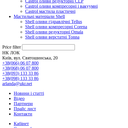
Castrol оливи редукторні CLP
Castrol оливи компресорні і вакуумні
Castrol мастила пластичні
Мастильні матеріали Shell
Shell оливи гідравлічні Tellus
Shell оливи компресорні Corena
Shell оливи редукторні Omala
Shell оливи верстатні Tonna
Price filter
НК ЛОК
Київ, вул. Святошинська, 20
+38(066) 06 07 800
+38(068) 06 07 800
+38(093) 133 33 86
+38(098) 133 33 86
arlanda@ukr.net
Новини і статті
Відео
Партнери
Прайс лист
Контакти
Кабінет