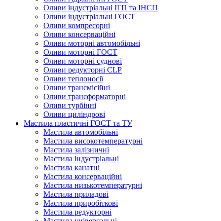
Оливи індустріальні ІГП та ІНСП
Оливи індустріальні ГОСТ
Оливи компресорні
Оливи консерваційні
Оливи моторні автомобільні
Оливи моторні ГОСТ
Оливи моторні суднові
Оливи редукторні CLP
Оливи теплоносії
Оливи трансмісійні
Оливи трансформаторні
Оливи турбінні
Оливи циліндрові
Мастила пластичні ГОСТ та ТУ
Мастила автомобільні
Мастила високотемпературні
Мастила залізничні
Мастила індустріальні
Мастила канатні
Мастила консерваційні
Мастила низькотемпературні
Мастила приладові
Мастила приробіткові
Мастила редукторні
Мастила універсальні