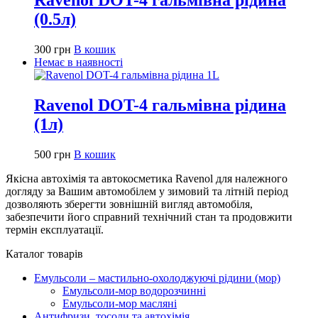
(0.5л)
300
грн
В кошик
Немає в наявності
Ravenol DOT-4 гальмівна рідина
(1л)
500
грн
В кошик
Якісна автохімія та автокосметика Ravenol для належного
догляду за Вашим автомобілем у зимовий та літній період
дозволяють зберегти зовнішній вигляд автомобіля,
забезпечити його справний технічний стан та продовжити
термін експлуатації.
Каталог товарів
Емульсоли – мастильно-охолоджуючі рідини (мор)
Емульсоли-мор водорозчинні
Емульсоли-мор масляні
Антифризи, тосоли та автохімія