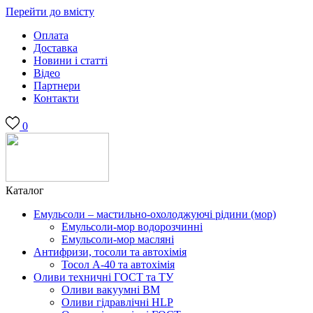
Перейти до вмісту
Оплата
Доставка
Новини і статті
Відео
Партнери
Контакти
0
Каталог
Емульсоли – мастильно-охолоджуючі рідини (мор)
Емульсоли-мор водорозчинні
Емульсоли-мор масляні
Антифризи, тосоли та автохімія
Тосол А-40 та автохімія
Оливи техничні ГОСТ та ТУ
Оливи вакуумні ВМ
Оливи гідравлічні HLP