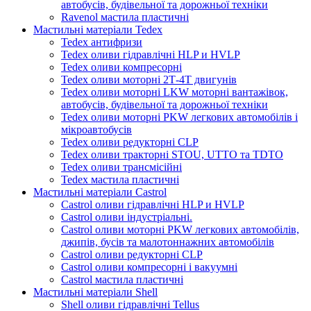
автобусів, будівельної та дорожньої техніки
Ravenol мастила пластичні
Мастильні матеріали Tedex
Tedex антифризи
Tedex оливи гідравлічні HLP и HVLP
Tedex оливи компресорні
Tedex оливи моторні 2Т-4Т двигунів
Tedex оливи моторні LKW моторні вантажівок,
автобусів, будівельної та дорожньої техніки
Tedex оливи моторні PKW легкових автомобілів і
мікроавтобусів
Tedex оливи редукторні CLP
Tedex оливи тракторні STOU, UTTO та TDTO
Tedex оливи трансмісійні
Tedex мастила пластичні
Мастильні матеріали Castrol
Castrol оливи гідравлічні HLP и HVLP
Castrol оливи індустріальні.
Castrol оливи моторні PKW легкових автомобілів,
джипів, бусів та малотоннажних автомобілів
Castrol оливи редукторні CLP
Castrol оливи компресорні і вакуумні
Castrol мастила пластичні
Мастильні матеріали Shell
Shell оливи гідравлічні Tellus