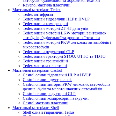
автобусів, будівельної та дорожньої техніки
Ravenol мастила пластичні
Мастильні матеріали Tedex
Tedex антифризи
Tedex оливи гідравлічні HLP и HVLP
Tedex оливи компресорні
Tedex оливи моторні 2Т-4Т двигунів
Tedex оливи моторні LKW моторні вантажівок,
автобусів, будівельної та дорожньої техніки
Tedex оливи моторні PKW легкових автомобілів і
мікроавтобусів
Tedex оливи редукторні CLP
Tedex оливи тракторні STOU, UTTO та TDTO
Tedex оливи трансмісійні
Tedex мастила пластичні
Мастильні матеріали Castrol
Castrol оливи гідравлічні HLP и HVLP
Castrol оливи індустріальні.
Castrol оливи моторні PKW легкових автомобілів,
джипів, бусів та малотоннажних автомобілів
Castrol оливи редукторні CLP
Castrol оливи компресорні і вакуумні
Castrol мастила пластичні
Мастильні матеріали Shell
Shell оливи гідравлічні Tellus