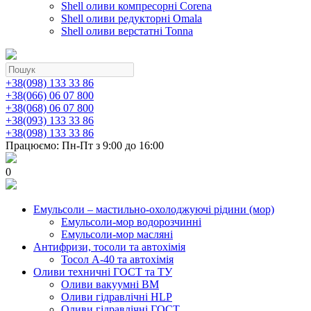
Shell оливи компресорні Corena
Shell оливи редукторні Omala
Shell оливи верстатні Tonna
+38(098) 133 33 86
+38(066) 06 07 800
+38(068) 06 07 800
+38(093) 133 33 86
+38(098) 133 33 86
Працюємо: Пн-Пт з 9:00 до 16:00
0
Емульсоли – мастильно-охолоджуючі рідини (мор)
Емульсоли-мор водорозчинні
Емульсоли-мор масляні
Антифризи, тосоли та автохімія
Тосол А-40 та автохімія
Оливи техничні ГОСТ та ТУ
Оливи вакуумні ВМ
Оливи гідравлічні HLP
Оливи гідравлічні ГОСТ