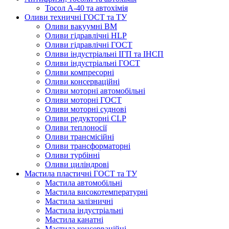
Тосол А-40 та автохімія
Оливи техничні ГОСТ та ТУ
Оливи вакуумні ВМ
Оливи гідравлічні HLP
Оливи гідравлічні ГОСТ
Оливи індустріальні ІГП та ІНСП
Оливи індустріальні ГОСТ
Оливи компресорні
Оливи консерваційні
Оливи моторні автомобільні
Оливи моторні ГОСТ
Оливи моторні суднові
Оливи редукторні CLP
Оливи теплоносії
Оливи трансмісійні
Оливи трансформаторні
Оливи турбінні
Оливи циліндрові
Мастила пластичні ГОСТ та ТУ
Мастила автомобільні
Мастила високотемпературні
Мастила залізничні
Мастила індустріальні
Мастила канатні
Мастила консерваційні