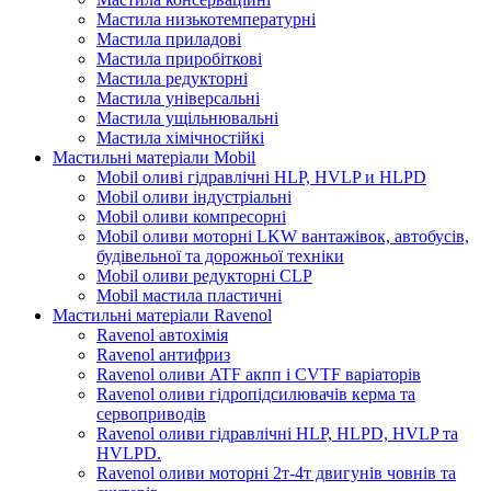
Мастила низькотемпературні
Мастила приладові
Мастила приробіткові
Мастила редукторні
Мастила універсальні
Мастила ущільнювальні
Мастила хімічностійкі
Мастильні матеріали Mobil
Mobil оливі гідравлічні HLP, HVLP и HLPD
Mobil оливи індустріальні
Mobil оливи компресорні
Mobil оливи моторні LKW вантажівок, автобусів,
будівельної та дорожньої техніки
Mobil оливи редукторні CLP
Mobil мастила пластичні
Мастильні матеріали Ravenol
Ravenol автохімія
Ravenol антифриз
Ravenol оливи ATF акпп і CVTF варіаторів
Ravenol оливи гідропідсилювачів керма та
сервоприводів
Ravenol оливи гідравлічні HLP, HLPD, HVLP та
HVLPD.
Ravenol оливи моторні 2т-4т двигунів човнів та