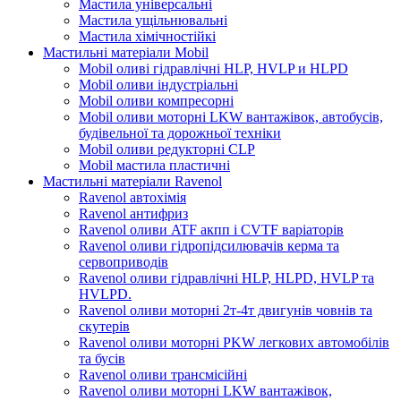
Мастила універсальні
Мастила ущільнювальні
Мастила хімічностійкі
Мастильні матеріали Mobil
Mobil оливі гідравлічні HLP, HVLP и HLPD
Mobil оливи індустріальні
Mobil оливи компресорні
Mobil оливи моторні LKW вантажівок, автобусів,
будівельної та дорожньої техніки
Mobil оливи редукторні CLP
Mobil мастила пластичні
Мастильні матеріали Ravenol
Ravenol автохімія
Ravenol антифриз
Ravenol оливи ATF акпп і CVTF варіаторів
Ravenol оливи гідропідсилювачів керма та
сервоприводів
Ravenol оливи гідравлічні HLP, HLPD, HVLP та
HVLPD.
Ravenol оливи моторні 2т-4т двигунів човнів та
скутерів
Ravenol оливи моторні PKW легкових автомобілів
та бусів
Ravenol оливи трансмісійні
Ravenol оливи моторні LKW вантажівок,