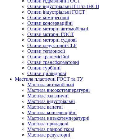
Оливи гідравлічні ГОСТ
Оливи індустріальні ІГП та ІНСП
Оливи індустріальні ГОСТ
Оливи компресорні
Оливи консерваційні
Оливи моторні автомобільні
Оливи моторні ГОСТ
Оливи моторні суднові
Оливи редукторні CLP
Оливи теплоносії
Оливи трансмісійні
Оливи трансформаторні
Оливи турбінні
Оливи циліндрові
Мастила пластичні ГОСТ та ТУ
Мастила автомобільні
Мастила високотемпературні
Мастила залізничні
Мастила індустріальні
Мастила канатні
Мастила консерваційні
Мастила низькотемпературні
Мастила приладові
Мастила приробіткові
Мастила редукторні