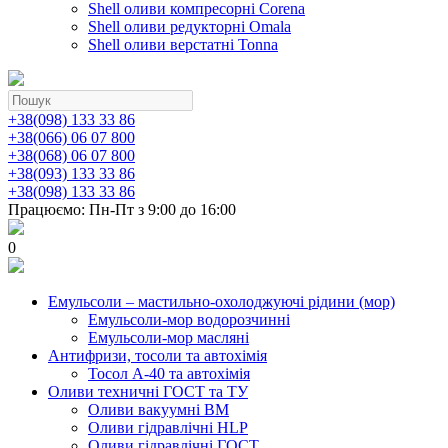
Shell оливи компресорні Corena
Shell оливи редукторні Omala
Shell оливи верстатні Tonna
+38(098) 133 33 86
+38(066) 06 07 800
+38(068) 06 07 800
+38(093) 133 33 86
+38(098) 133 33 86
Працюємо: Пн-Пт з 9:00 до 16:00
0
Емульсоли – мастильно-охолоджуючі рідини (мор)
Емульсоли-мор водорозчинні
Емульсоли-мор масляні
Антифризи, тосоли та автохімія
Тосол А-40 та автохімія
Оливи техничні ГОСТ та ТУ
Оливи вакуумні ВМ
Оливи гідравлічні HLP
Оливи гідравлічні ГОСТ