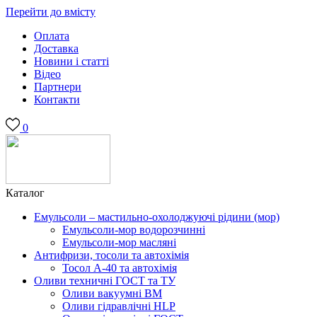
Перейти до вмісту
Оплата
Доставка
Новини і статті
Відео
Партнери
Контакти
0
Каталог
Емульсоли – мастильно-охолоджуючі рідини (мор)
Емульсоли-мор водорозчинні
Емульсоли-мор масляні
Антифризи, тосоли та автохімія
Тосол А-40 та автохімія
Оливи техничні ГОСТ та ТУ
Оливи вакуумні ВМ
Оливи гідравлічні HLP