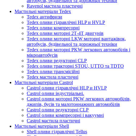
автобусів, будівельної та дорожньої техніки
Ravenol мастила пластичні
Мастильні матеріали Tedex
Tedex антифризи
Tedex оливи гідравлічні HLP и HVLP
Tedex оливи компресорні
Tedex оливи моторні 2Т-4Т двигунів
Tedex оливи моторні LKW моторні вантажівок,
автобусів, будівельної та дорожньої техніки
Tedex оливи моторні PKW легкових автомобілів і
мікроавтобусів
Tedex оливи редукторні CLP
Tedex оливи тракторні STOU, UTTO та TDTO
Tedex оливи трансмісійні
Tedex мастила пластичні
Мастильні матеріали Castrol
Castrol оливи гідравлічні HLP и HVLP
Castrol оливи індустріальні.
Castrol оливи моторні PKW легкових автомобілів,
джипів, бусів та малотоннажних автомобілів
Castrol оливи редукторні CLP
Castrol оливи компресорні і вакуумні
Castrol мастила пластичні
Мастильні матеріали Shell
Shell оливи гідравлічні Tellus