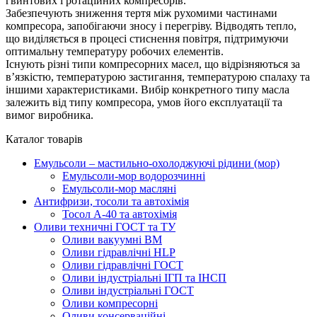
гвинтових і ротаційних компресорів.
Забезпечують зниження тертя між рухомими частинами
компресора, запобігаючи зносу і перегріву. Відводять тепло,
що виділяється в процесі стиснення повітря, підтримуючи
оптимальну температуру робочих елементів.
Існують різні типи компресорних масел, що відрізняються за
в’язкістю, температурою застигання, температурою спалаху та
іншими характеристиками. Вибір конкретного типу масла
залежить від типу компресора, умов його експлуатації та
вимог виробника.
Каталог товарів
Емульсоли – мастильно-охолоджуючі рідини (мор)
Емульсоли-мор водорозчинні
Емульсоли-мор масляні
Антифризи, тосоли та автохімія
Тосол А-40 та автохімія
Оливи техничні ГОСТ та ТУ
Оливи вакуумні ВМ
Оливи гідравлічні HLP
Оливи гідравлічні ГОСТ
Оливи індустріальні ІГП та ІНСП
Оливи індустріальні ГОСТ
Оливи компресорні
Оливи консерваційні