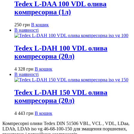
Tedex L-DAA 100 VDL олива
компресорна (1л)
250
грн
В кошик
В наявності
Tedex L-DAH 100 VDL олива
компресорна (20л)
4 328
грн
В кошик
В наявності
Tedex L-DAH 150 VDL олива
компресорна (20л)
4 443
грн
В кошик
Компресорні оливи Tedex DIN 51506 VBL, VCL , VDL, LDaa,
LDAh, LDAb iso vg 46-68-100-150 для змащення поршневих,