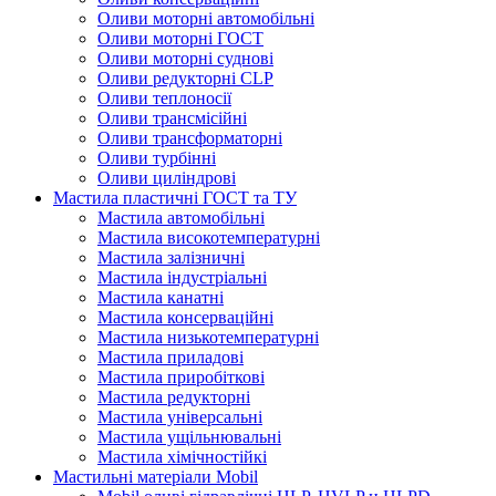
Оливи моторні автомобільні
Оливи моторні ГОСТ
Оливи моторні суднові
Оливи редукторні CLP
Оливи теплоносії
Оливи трансмісійні
Оливи трансформаторні
Оливи турбінні
Оливи циліндрові
Мастила пластичні ГОСТ та ТУ
Мастила автомобільні
Мастила високотемпературні
Мастила залізничні
Мастила індустріальні
Мастила канатні
Мастила консерваційні
Мастила низькотемпературні
Мастила приладові
Мастила приробіткові
Мастила редукторні
Мастила універсальні
Мастила ущільнювальні
Мастила хімічностійкі
Мастильні матеріали Mobil