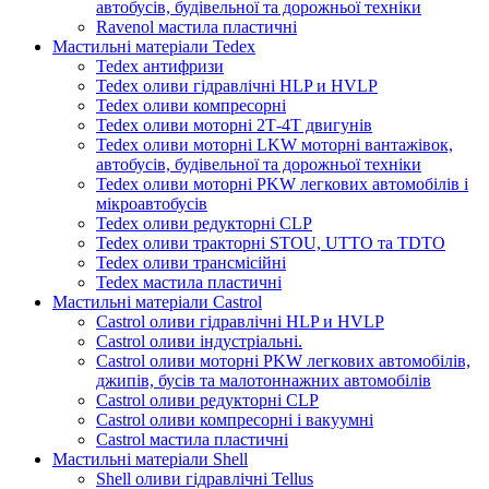
автобусів, будівельної та дорожньої техніки
Ravenol мастила пластичні
Мастильні матеріали Tedex
Tedex антифризи
Tedex оливи гідравлічні HLP и HVLP
Tedex оливи компресорні
Tedex оливи моторні 2Т-4Т двигунів
Tedex оливи моторні LKW моторні вантажівок,
автобусів, будівельної та дорожньої техніки
Tedex оливи моторні PKW легкових автомобілів і
мікроавтобусів
Tedex оливи редукторні CLP
Tedex оливи тракторні STOU, UTTO та TDTO
Tedex оливи трансмісійні
Tedex мастила пластичні
Мастильні матеріали Castrol
Castrol оливи гідравлічні HLP и HVLP
Castrol оливи індустріальні.
Castrol оливи моторні PKW легкових автомобілів,
джипів, бусів та малотоннажних автомобілів
Castrol оливи редукторні CLP
Castrol оливи компресорні і вакуумні
Castrol мастила пластичні
Мастильні матеріали Shell
Shell оливи гідравлічні Tellus