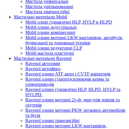
Мастила універсальні
Мастила ущільнювальні
Мастила хімічностійкі
Мастильні матеріали Mobil
Mobil оливі гідравлічні HLP, HVLP и HLPD
Mobil оливи індустріальні
Mobil оливи компресорні
Mobil оливи моторні LKW вантажівок, автобусів,
будівельної та дорожньої техніки
Mobil оливи редукторні CLP
Mobil мастила пластичні
Мастильні матеріали Ravenol
Ravenol автохімія
Ravenol антифриз
Ravenol оливи ATF акпп і CVTF варіаторів
Ravenol оливи гідропідсилювачів керма та
сервоприводів
Ravenol оливи гідравлічні HLP, HLPD, HVLP та
HVLPD.
Ravenol оливи моторні 2т-4т двигунів човнів та
скутерів
Ravenol оливи моторні PKW легкових автомобілів
та бусів
Ravenol оливи трансмісійні
Ravenol оливи моторні LKW вантажівок,