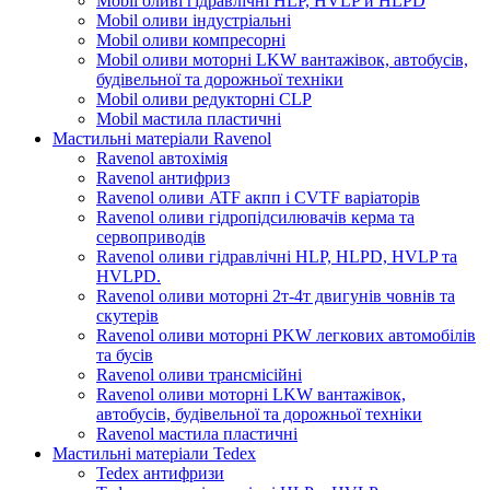
Mobil оливі гідравлічні HLP, HVLP и HLPD
Mobil оливи індустріальні
Mobil оливи компресорні
Mobil оливи моторні LKW вантажівок, автобусів,
будівельної та дорожньої техніки
Mobil оливи редукторні CLP
Mobil мастила пластичні
Мастильні матеріали Ravenol
Ravenol автохімія
Ravenol антифриз
Ravenol оливи ATF акпп і CVTF варіаторів
Ravenol оливи гідропідсилювачів керма та
сервоприводів
Ravenol оливи гідравлічні HLP, HLPD, HVLP та
HVLPD.
Ravenol оливи моторні 2т-4т двигунів човнів та
скутерів
Ravenol оливи моторні PKW легкових автомобілів
та бусів
Ravenol оливи трансмісійні
Ravenol оливи моторні LKW вантажівок,
автобусів, будівельної та дорожньої техніки
Ravenol мастила пластичні
Мастильні матеріали Tedex
Tedex антифризи