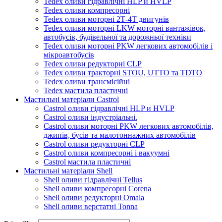
Tedex оливи гідравлічні HLP и HVLP
Tedex оливи компресорні
Tedex оливи моторні 2Т-4Т двигунів
Tedex оливи моторні LKW моторні вантажівок,
автобусів, будівельної та дорожньої техніки
Tedex оливи моторні PKW легкових автомобілів і
мікроавтобусів
Tedex оливи редукторні CLP
Tedex оливи тракторні STOU, UTTO та TDTO
Tedex оливи трансмісійні
Tedex мастила пластичні
Мастильні матеріали Castrol
Castrol оливи гідравлічні HLP и HVLP
Castrol оливи індустріальні.
Castrol оливи моторні PKW легкових автомобілів,
джипів, бусів та малотоннажних автомобілів
Castrol оливи редукторні CLP
Castrol оливи компресорні і вакуумні
Castrol мастила пластичні
Мастильні матеріали Shell
Shell оливи гідравлічні Tellus
Shell оливи компресорні Corena
Shell оливи редукторні Omala
Shell оливи верстатні Tonna