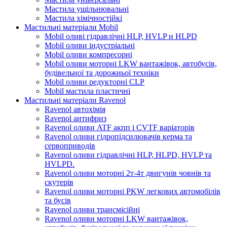
Мастила ущільнювальні
Мастила хімічностійкі
Мастильні матеріали Mobil
Mobil оливі гідравлічні HLP, HVLP и HLPD
Mobil оливи індустріальні
Mobil оливи компресорні
Mobil оливи моторні LKW вантажівок, автобусів,
будівельної та дорожньої техніки
Mobil оливи редукторні CLP
Mobil мастила пластичні
Мастильні матеріали Ravenol
Ravenol автохімія
Ravenol антифриз
Ravenol оливи ATF акпп і CVTF варіаторів
Ravenol оливи гідропідсилювачів керма та
сервоприводів
Ravenol оливи гідравлічні HLP, HLPD, HVLP та
HVLPD.
Ravenol оливи моторні 2т-4т двигунів човнів та
скутерів
Ravenol оливи моторні PKW легкових автомобілів
та бусів
Ravenol оливи трансмісійні
Ravenol оливи моторні LKW вантажівок,