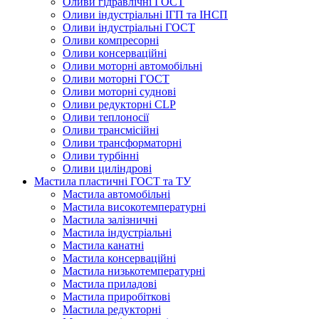
Оливи гідравлічні ГОСТ
Оливи індустріальні ІГП та ІНСП
Оливи індустріальні ГОСТ
Оливи компресорні
Оливи консерваційні
Оливи моторні автомобільні
Оливи моторні ГОСТ
Оливи моторні суднові
Оливи редукторні CLP
Оливи теплоносії
Оливи трансмісійні
Оливи трансформаторні
Оливи турбінні
Оливи циліндрові
Мастила пластичні ГОСТ та ТУ
Мастила автомобільні
Мастила високотемпературні
Мастила залізничні
Мастила індустріальні
Мастила канатні
Мастила консерваційні
Мастила низькотемпературні
Мастила приладові
Мастила приробіткові
Мастила редукторні