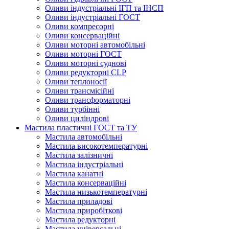
Оливи індустріальні ІГП та ІНСП
Оливи індустріальні ГОСТ
Оливи компресорні
Оливи консерваційні
Оливи моторні автомобільні
Оливи моторні ГОСТ
Оливи моторні суднові
Оливи редукторні CLP
Оливи теплоносії
Оливи трансмісійні
Оливи трансформаторні
Оливи турбінні
Оливи циліндрові
Мастила пластичні ГОСТ та ТУ
Мастила автомобільні
Мастила високотемпературні
Мастила залізничні
Мастила індустріальні
Мастила канатні
Мастила консерваційні
Мастила низькотемпературні
Мастила приладові
Мастила приробіткові
Мастила редукторні
Мастила універсальні