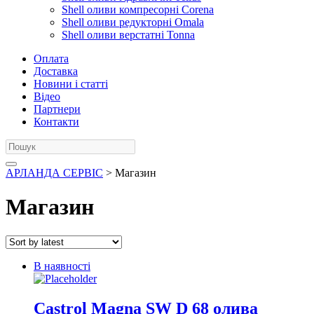
Shell оливи компресорні Corena
Shell оливи редукторні Omala
Shell оливи верстатні Tonna
Оплата
Доставка
Новини і статті
Відео
Партнери
Контакти
АРЛАНДА СЕРВІС
> Магазин
Магазин
В наявності
Castrol Magna SW D 68 олива