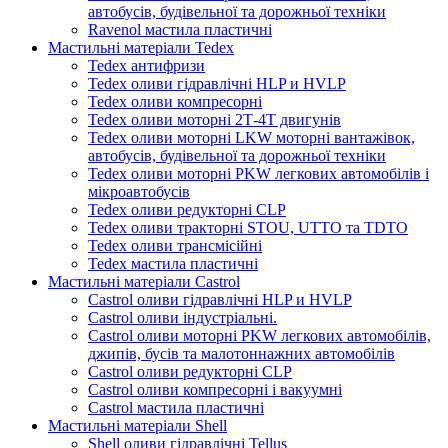
автобусів, будівельної та дорожньої техніки
Ravenol мастила пластичні
Мастильні матеріали Tedex
Tedex антифризи
Tedex оливи гідравлічні HLP и HVLP
Tedex оливи компресорні
Tedex оливи моторні 2Т-4Т двигунів
Tedex оливи моторні LKW моторні вантажівок,
автобусів, будівельної та дорожньої техніки
Tedex оливи моторні PKW легкових автомобілів і
мікроавтобусів
Tedex оливи редукторні CLP
Tedex оливи тракторні STOU, UTTO та TDTO
Tedex оливи трансмісійні
Tedex мастила пластичні
Мастильні матеріали Castrol
Castrol оливи гідравлічні HLP и HVLP
Castrol оливи індустріальні.
Castrol оливи моторні PKW легкових автомобілів,
джипів, бусів та малотоннажних автомобілів
Castrol оливи редукторні CLP
Castrol оливи компресорні і вакуумні
Castrol мастила пластичні
Мастильні матеріали Shell
Shell оливи гідравлічні Tellus