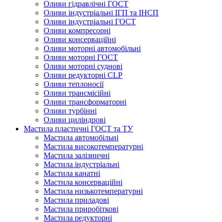
Оливи гідравлічні ГОСТ
Оливи індустріальні ІГП та ІНСП
Оливи індустріальні ГОСТ
Оливи компресорні
Оливи консерваційні
Оливи моторні автомобільні
Оливи моторні ГОСТ
Оливи моторні суднові
Оливи редукторні CLP
Оливи теплоносії
Оливи трансмісійні
Оливи трансформаторні
Оливи турбінні
Оливи циліндрові
Мастила пластичні ГОСТ та ТУ
Мастила автомобільні
Мастила високотемпературні
Мастила залізничні
Мастила індустріальні
Мастила канатні
Мастила консерваційні
Мастила низькотемпературні
Мастила приладові
Мастила приробіткові
Мастила редукторні