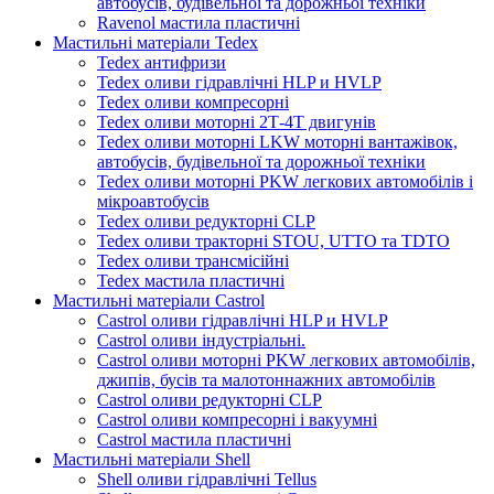
автобусів, будівельної та дорожньої техніки
Ravenol мастила пластичні
Мастильні матеріали Tedex
Tedex антифризи
Tedex оливи гідравлічні HLP и HVLP
Tedex оливи компресорні
Tedex оливи моторні 2Т-4Т двигунів
Tedex оливи моторні LKW моторні вантажівок,
автобусів, будівельної та дорожньої техніки
Tedex оливи моторні PKW легкових автомобілів і
мікроавтобусів
Tedex оливи редукторні CLP
Tedex оливи тракторні STOU, UTTO та TDTO
Tedex оливи трансмісійні
Tedex мастила пластичні
Мастильні матеріали Castrol
Castrol оливи гідравлічні HLP и HVLP
Castrol оливи індустріальні.
Castrol оливи моторні PKW легкових автомобілів,
джипів, бусів та малотоннажних автомобілів
Castrol оливи редукторні CLP
Castrol оливи компресорні і вакуумні
Castrol мастила пластичні
Мастильні матеріали Shell
Shell оливи гідравлічні Tellus