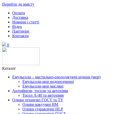
Перейти до вмісту
Оплата
Доставка
Новини і статті
Відео
Партнери
Контакти
0
Каталог
Емульсоли – мастильно-охолоджуючі рідини (мор)
Емульсоли-мор водорозчинні
Емульсоли-мор масляні
Антифризи, тосоли та автохімія
Тосол А-40 та автохімія
Оливи техничні ГОСТ та ТУ
Оливи вакуумні ВМ
Оливи гідравлічні HLP
Оливи гідравлічні ГОСТ