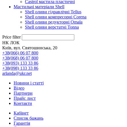
Castrol мастила пластичні
Мастильні матеріали Shell
Shell оливи гідравлічні Tellus
Shell оливи компресорні Corena
Shell оливи редукторні Omala
Shell оливи верстатні Tonna
Price filter
НК ЛОК
Київ, вул. Святошинська, 20
+38(066) 06 07 800
+38(068) 06 07 800
+38(093) 133 33 86
+38(098) 133 33 86
arlanda@ukr.net
Новини і статті
Відео
Партнери
Прайс лист
Контакти
Кабінет
Список бажань
Гарантія