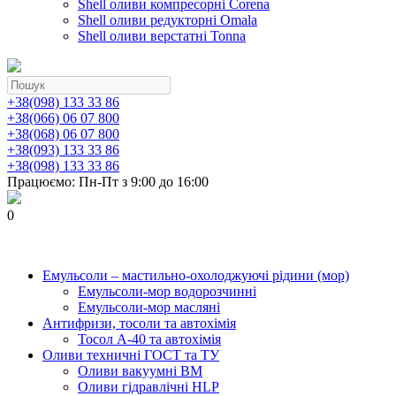
Shell оливи компресорні Corena
Shell оливи редукторні Omala
Shell оливи верстатні Tonna
+38(098) 133 33 86
+38(066) 06 07 800
+38(068) 06 07 800
+38(093) 133 33 86
+38(098) 133 33 86
Працюємо: Пн-Пт з 9:00 до 16:00
0
Емульсоли – мастильно-охолоджуючі рідини (мор)
Емульсоли-мор водорозчинні
Емульсоли-мор масляні
Антифризи, тосоли та автохімія
Тосол А-40 та автохімія
Оливи техничні ГОСТ та ТУ
Оливи вакуумні ВМ
Оливи гідравлічні HLP