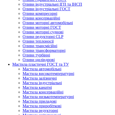
Оливи індустріальні ІГП та ІНСП
Оливи індустріальні ГОСТ
Оливи компресорні
Оливи консерваційні
Оливи моторні автомобільні
Оливи моторні ГОСТ
Оливи моторні суднові
Оливи редукторні CLP
Оливи теплоносії
Оливи трансмісійні
Оливи трансформаторні
Оливи турбінні
Оливи циліндрові
Мастила пластичні ГОСТ та ТУ
Мастила автомобільні
Мастила високотемпературні
Мастила залізничні
Мастила індустріальні
Мастила канатні
Мастила консерваційні
Мастила низькотемпературні
Мастила приладові
Мастила приробіткові
Мастила редукторні