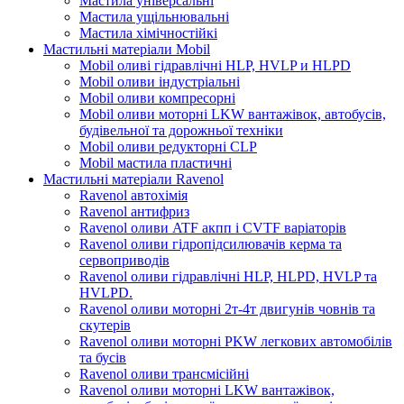
Мастила універсальні
Мастила ущільнювальні
Мастила хімічностійкі
Мастильні матеріали Mobil
Mobil оливі гідравлічні HLP, HVLP и HLPD
Mobil оливи індустріальні
Mobil оливи компресорні
Mobil оливи моторні LKW вантажівок, автобусів,
будівельної та дорожньої техніки
Mobil оливи редукторні CLP
Mobil мастила пластичні
Мастильні матеріали Ravenol
Ravenol автохімія
Ravenol антифриз
Ravenol оливи ATF акпп і CVTF варіаторів
Ravenol оливи гідропідсилювачів керма та
сервоприводів
Ravenol оливи гідравлічні HLP, HLPD, HVLP та
HVLPD.
Ravenol оливи моторні 2т-4т двигунів човнів та
скутерів
Ravenol оливи моторні PKW легкових автомобілів
та бусів
Ravenol оливи трансмісійні
Ravenol оливи моторні LKW вантажівок,