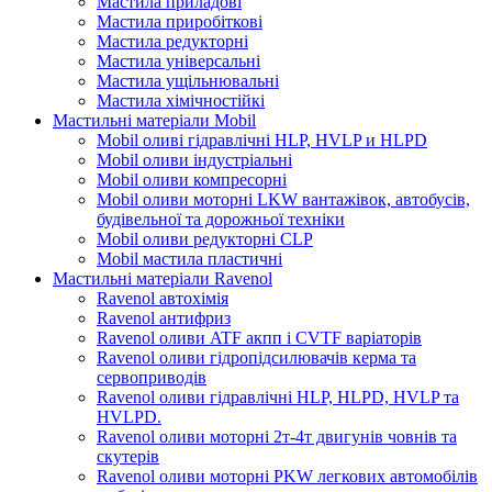
Мастила приладові
Мастила приробіткові
Мастила редукторні
Мастила універсальні
Мастила ущільнювальні
Мастила хімічностійкі
Мастильні матеріали Mobil
Mobil оливі гідравлічні HLP, HVLP и HLPD
Mobil оливи індустріальні
Mobil оливи компресорні
Mobil оливи моторні LKW вантажівок, автобусів,
будівельної та дорожньої техніки
Mobil оливи редукторні CLP
Mobil мастила пластичні
Мастильні матеріали Ravenol
Ravenol автохімія
Ravenol антифриз
Ravenol оливи ATF акпп і CVTF варіаторів
Ravenol оливи гідропідсилювачів керма та
сервоприводів
Ravenol оливи гідравлічні HLP, HLPD, HVLP та
HVLPD.
Ravenol оливи моторні 2т-4т двигунів човнів та
скутерів
Ravenol оливи моторні PKW легкових автомобілів