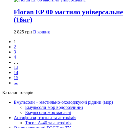
Floran ЕР 00 мастило універсальне
(16кг)
2 825
грн
В кошик
1
2
3
4
…
13
14
15
→
Каталог товарів
Емульсоли – мастильно-охолоджуючі рідини (мор)
Емульсоли-мор водорозчинні
Емульсоли-мор масляні
Антифризи, тосоли та автохімія
Тосол А-40 та автохімія
Оливи техничні ГОСТ та ТУ