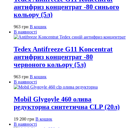
антифриз концентрат -80 синього
кольору (5л)
963
грн
В кошик
В наявності
Tedex Antifreeze G11 Koncentrat
антифриз концентрат -80
червоного кольору (5л)
963
грн
В кошик
В наявності
Mobil Glygoyle 460 олива
редукторна синтетична CLP (20л)
19 200
грн
В кошик
В наявності