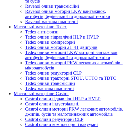
та бусів
Ravenol оливи трансмісійні
Ravenol оливи моторні LKW вантажівок,
автобусів, будівельної та дорожньої техніки
Ravenol мастила пластичні
Мастильні матеріали Tedex
Tedex антифризи
Tedex оливи гідравлічні HLP и HVLP
Tedex оливи компресорні
Tedex оливи моторні 2Т-4Т двигунів
Tedex оливи моторні LKW моторні вантажівок,
автобусів, будівельної та дорожньої техніки
Tedex оливи моторні PKW легкових автомобілів і
мікроавтобусів
Tedex оливи редукторні CLP
Tedex оливи тракторні STOU, UTTO та TDTO
Tedex оливи трансмісійні
Tedex мастила пластичні
Мастильні матеріали Castrol
Castrol оливи гідравлічні HLP и HVLP
Castrol оливи індустріальні.
Castrol оливи моторні PKW легкових автомобілів,
джипів, бусів та малотоннажних автомобілів
Castrol оливи редукторні CLP
Castrol оливи компресорні і вакуумні