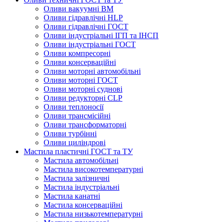
Оливи вакуумні ВМ
Оливи гідравлічні HLP
Оливи гідравлічні ГОСТ
Оливи індустріальні ІГП та ІНСП
Оливи індустріальні ГОСТ
Оливи компресорні
Оливи консерваційні
Оливи моторні автомобільні
Оливи моторні ГОСТ
Оливи моторні суднові
Оливи редукторні CLP
Оливи теплоносії
Оливи трансмісійні
Оливи трансформаторні
Оливи турбінні
Оливи циліндрові
Мастила пластичні ГОСТ та ТУ
Мастила автомобільні
Мастила високотемпературні
Мастила залізничні
Мастила індустріальні
Мастила канатні
Мастила консерваційні
Мастила низькотемпературні