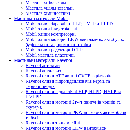
Мастила універсальні
Мастила ущільнювальні
Мастила хімічностійкі
Мастильні матеріали Mobil
Mobil оливі гідравлічні HLP, HVLP и HLPD
Mobil оливи індустріальні
Mobil оливи компресорні
Mobil оливи моторні LKW вантажівок, автобусів,
будівельної та дорожньої техніки
Mobil оливи редукторні CLP
Mobil мастила пластичні
Мастильні матеріали Ravenol
Ravenol автохімія
Ravenol антифриз
Ravenol оливи ATF акпп і CVTF варіаторів
Ravenol оливи гідропідсилювачів керма та
сервоприводів
Ravenol оливи гідравлічні HLP, HLPD, HVLP та
HVLPD.
Ravenol оливи моторні 2т-4т двигунів човнів та
скутерів
Ravenol оливи моторні PKW легкових автомобілів
та бусів
Ravenol оливи трансмісійні
Ravenol оливи моторні LKW вантажівок,