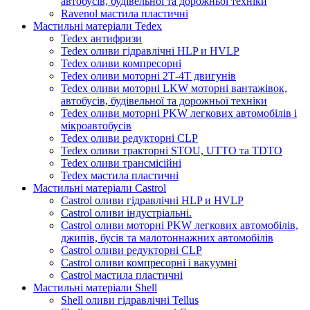
автобусів, будівельної та дорожньої техніки
Ravenol мастила пластичні
Мастильні матеріали Tedex
Tedex антифризи
Tedex оливи гідравлічні HLP и HVLP
Tedex оливи компресорні
Tedex оливи моторні 2Т-4Т двигунів
Tedex оливи моторні LKW моторні вантажівок,
автобусів, будівельної та дорожньої техніки
Tedex оливи моторні PKW легкових автомобілів і
мікроавтобусів
Tedex оливи редукторні CLP
Tedex оливи тракторні STOU, UTTO та TDTO
Tedex оливи трансмісійні
Tedex мастила пластичні
Мастильні матеріали Castrol
Castrol оливи гідравлічні HLP и HVLP
Castrol оливи індустріальні.
Castrol оливи моторні PKW легкових автомобілів,
джипів, бусів та малотоннажних автомобілів
Castrol оливи редукторні CLP
Castrol оливи компресорні і вакуумні
Castrol мастила пластичні
Мастильні матеріали Shell
Shell оливи гідравлічні Tellus