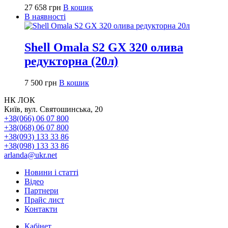
27 658
грн
В кошик
В наявності
Shell Omala S2 GX 320 олива
редукторна (20л)
7 500
грн
В кошик
НК ЛОК
Київ, вул. Святошинська, 20
+38(066) 06 07 800
+38(068) 06 07 800
+38(093) 133 33 86
+38(098) 133 33 86
arlanda@ukr.net
Новини і статті
Відео
Партнери
Прайс лист
Контакти
Кабінет