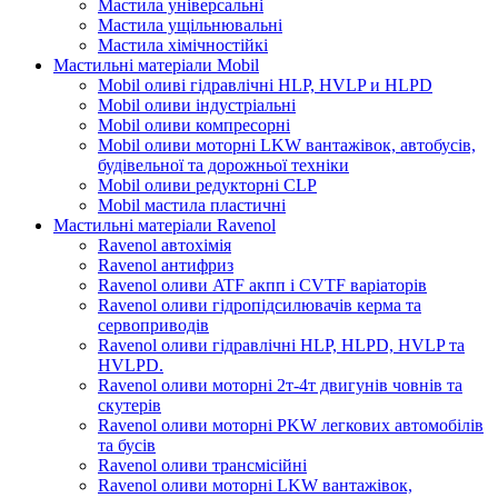
Мастила універсальні
Мастила ущільнювальні
Мастила хімічностійкі
Мастильні матеріали Mobil
Mobil оливі гідравлічні HLP, HVLP и HLPD
Mobil оливи індустріальні
Mobil оливи компресорні
Mobil оливи моторні LKW вантажівок, автобусів,
будівельної та дорожньої техніки
Mobil оливи редукторні CLP
Mobil мастила пластичні
Мастильні матеріали Ravenol
Ravenol автохімія
Ravenol антифриз
Ravenol оливи ATF акпп і CVTF варіаторів
Ravenol оливи гідропідсилювачів керма та
сервоприводів
Ravenol оливи гідравлічні HLP, HLPD, HVLP та
HVLPD.
Ravenol оливи моторні 2т-4т двигунів човнів та
скутерів
Ravenol оливи моторні PKW легкових автомобілів
та бусів
Ravenol оливи трансмісійні
Ravenol оливи моторні LKW вантажівок,