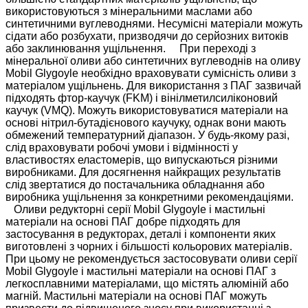
використовуються з мінеральними маслами або
синтетичними вуглеводнями. Несумісні матеріали можуть
сідати або розбухати, призводячи до серйозних витоків
або заклинювання ущільнення. При переході з
мінеральної оливи або синтетичних вуглеводнів на оливу
Mobil Glygoyle необхідно враховувати сумісність оливи з
матеріалом ущільнень. Для використання з ПАГ зазвичай
підходять фтор-каучук (FKM) і вінілметилсиліконовий
каучук (VMQ). Можуть використовуватися матеріали на
основі нітрил-бутадієнового каучуку, однак вони мають
обмежений температурний діапазон. У будь-якому разі,
слід враховувати робочі умови і відмінності у
властивостях еластомерів, що випускаються різними
виробниками. Для досягнення найкращих результатів
слід звертатися до постачальника обладнання або
виробника ущільнення за конкретними рекомендаціями.
Оливи редукторні серії Mobil Glygoyle і мастильні
матеріали на основі ПАГ добре підходять для
застосування в редукторах, деталі і компоненти яких
виготовлені з чорних і більшості кольорових матеріалів.
При цьому не рекомендується застосовувати оливи серії
Mobil Glygoyle і мастильні матеріали на основі ПАГ з
легкосплавними матеріалами, що містять алюміній або
магній. Мастильні матеріали на основі ПАГ можуть