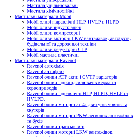
Мастила ущільнювальні
Мастила хімічностійкі
Мастильні матеріали Mobil
Mobil оливі гідравлічні HLP, HVLP и HLPD
Mobil оливи індустріальні
Mobil оливи компресорні
Mobil оливи моторні LKW вантажівок, автобусів,
будівельної та дорожньої техніки
Mobil оливи редукторні CLP
Mobil мастила пластичні
Мастильні матеріали Ravenol
Ravenol автохімія
Ravenol антифриз
Ravenol оливи ATF акпп і CVTF варіаторів
Ravenol оливи гідропідсилювачів керма та
сервоприводів
Ravenol оливи гідравлічні HLP, HLPD, HVLP та
HVLPD.
Ravenol оливи моторні 2т-4т двигунів човнів та
скутерів
Ravenol оливи моторні PKW легкових автомобілів
та бусів
Ravenol оливи трансмісійні
Ravenol оливи моторні LKW вантажівок,