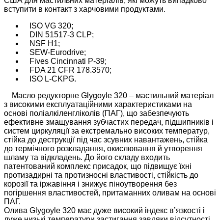
США для мастильних матеріалів, які можуть випадково
вступити в контакт з харчовими продуктами.
ISO VG 320;
DIN 51517-3 CLP;
NSF H1;
SEW-Eurodrive;
Fives Cincinnati P-39;
FDA 21 CFR 178.3570;
ISO L-CKPG.
Масло редукторне Glygoyle 320 – мастильний матеріал
з високими експлуатаційними характеристиками на
основі поліалкіленгліколів (ПАГ), що забезпечують
ефективне змащування зубчастих передач, підшипників і
систем циркуляції за екстремально високих температур,
стійка до деструкції під час зсувних навантажень, стійка
до термічного розкладання, окислювання й утворення
шламу та відкладень. До його складу входить
патентований комплекс присадок, що підвищує їхні
протизадирні та протизносні властивості, стійкість до
корозії та іржавіння і знижує піноутворення без
погіршення властивостей, притаманних оливам на основі
ПАГ.
Олива Glygoyle 320 має дуже високий індекс в’язкості і
дуже низькі температури застигання завдяки відсутності