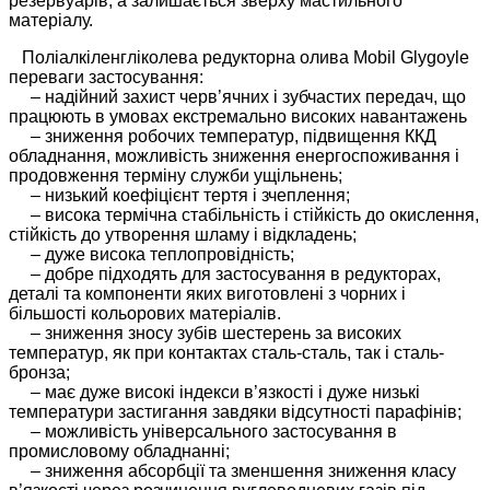
резервуарів, а залишається зверху мастильного
матеріалу.
Поліалкіленгліколева редукторна олива Mobil Glygoyle
переваги застосування:
– надійний захист черв’ячних і зубчастих передач, що
працюють в умовах екстремально високих навантажень
– зниження робочих температур, підвищення ККД
обладнання, можливість зниження енергоспоживання і
продовження терміну служби ущільнень;
– низький коефіцієнт тертя і зчеплення;
– висока термічна стабільність і стійкість до окислення,
стійкість до утворення шламу і відкладень;
– дуже висока теплопровідність;
– добре підходять для застосування в редукторах,
деталі та компоненти яких виготовлені з чорних і
більшості кольорових матеріалів.
– зниження зносу зубів шестерень за високих
температур, як при контактах сталь-сталь, так і сталь-
бронза;
– має дуже високі індекси в’язкості і дуже низькі
температури застигання завдяки відсутності парафінів;
– можливість універсального застосування в
промисловому обладнанні;
– зниження абсорбції та зменшення зниження класу