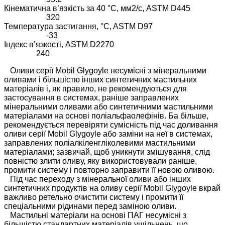
Кінематична в’язкість за 40 °C, мм2/с, ASTM D445
320
Температура застигання, °C, ASTM D97
-33
Індекс в’язкості, ASTM D2270
240
Оливи серії Mobil Glygoyle несумісні з мінеральними
оливами і більшістю інших синтетичних мастильних
матеріалів і, як правило, не рекомендуються для
застосування в системах, раніше заправлених
мінеральними оливами або синтетичними мастильними
матеріалами на основі поліальфаолефінів. Ба більше,
рекомендується перевіряти сумісність під час доливання
оливи серії Mobil Glygoyle або заміни на неї в системах,
заправлених поліалкіленгліколевими мастильними
матеріалами; зазвичай, щоб уникнути змішування, слід
повністю злити оливу, яку використовували раніше,
промити систему і повторно заправити її новою оливою.
Під час переходу з мінеральної оливи або інших
синтетичних продуктів на оливу серії Mobil Glygoyle вкрай
важливо ретельно очистити систему і промити її
спеціальними рідинами перед заміною оливи.
Мастильні матеріали на основі ПАГ несумісні з
більшістю стандартних матеріалів ущільнень, що