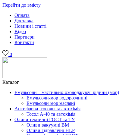
Перейти до вмісту
Оплата
Доставка
Новини і статті
Відео
Партнери
Контакти
0
Каталог
Емульсоли – мастильно-охолоджуючі рідини (мор)
Емульсоли-мор водорозчинні
Емульсоли-мор масляні
Антифризи, тосоли та автохімія
Тосол А-40 та автохімія
Оливи техничні ГОСТ та ТУ
Оливи вакуумні ВМ
Оливи гідравлічні HLP