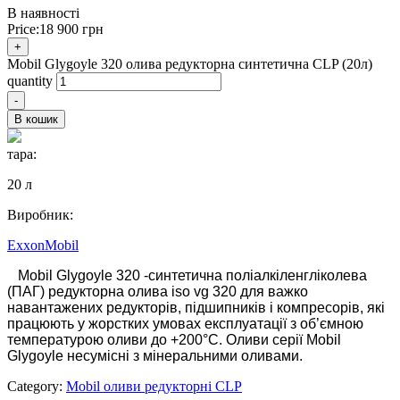
В наявності
Price:
18 900
грн
+
Mobil Glygoyle 320 олива редукторна синтетична CLP (20л)
quantity
-
В кошик
тара:
20 л
Виробник:
ExxonMobil
Mobil Glygoyle 320 -cинтетична поліалкіленгліколева
(ПАГ) редукторна олива iso vg 320 для важко
навантажених редукторів, підшипників і компресорів, які
працюють у жорстких умовах експлуатації з об’ємною
температурою оливи до +200°C. Оливи серії Mobil
Glygoyle несумісні з мінеральними оливами.
Category:
Mobil оливи редукторні CLP