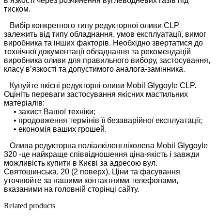
в’язкості через розчинення вуглеводневих газів під
тиском.
Вибір конкретного типу редукторної оливи CLP
залежить від типу обладнання, умов експлуатації, вимог
виробника та інших факторів. Необхідно звертатися до
технічної документації обладнання та рекомендацій
виробника оливи для правильного вибору, застосування,
класу в’язкості та допустимого аналога-замінника.
Купуйте якісні редукторні оливи Mobil Glygoyle CLP.
Оцініть переваги застосування якісних мастильних
матеріалів:
• захист Вашої техніки;
• продовження термінів її безаварійної експлуатації;
• економія ваших грошей.
Олива редукторна поліалкіленгліколева Mobil Glygoyle
320 -це найкраще співвідношення ціна-якість і завжди
можливість купити в Києві за адресою вул.
Святошинська, 20 (2 поверх). Ціни та фасування
уточнюйте за нашими контактними телефонами,
вказаними на головній сторінці сайту.
Related products