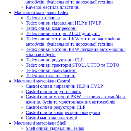
автобусів, будівельної та дорожньої техніки
Ravenol мастила пластичні
Мастильні матеріали Tedex
Tedex антифризи
Tedex оливи гідравлічні HLP и HVLP
Tedex оливи компресорні
Tedex оливи моторні 2Т-4Т двигунів
Tedex оливи моторні LKW моторні вантажівок,
автобусів, будівельної та дорожньої техніки
Tedex оливи моторні PKW легкових автомобілів і
мікроавтобусів
Tedex оливи редукторні CLP
Tedex оливи тракторні STOU, UTTO та TDTO
Tedex оливи трансмісійні
Tedex мастила пластичні
Мастильні матеріали Castrol
Castrol оливи гідравлічні HLP и HVLP
Castrol оливи індустріальні.
Castrol оливи моторні PKW легкових автомобілів,
джипів, бусів та малотоннажних автомобілів
Castrol оливи редукторні CLP
Castrol оливи компресорні і вакуумні
Castrol мастила пластичні
Мастильні матеріали Shell
Shell оливи гідравлічні Tellus