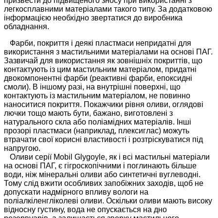
призвести до підвищеного зносу при використанні з
легкосплавними матеріалами такого типу. За додатковою
інформацією необхідно звертатися до виробника
обладнання.
Фарби, покриття і деякі пластмаси непридатні для
використання з мастильними матеріалами на основі ПАГ.
Зазвичай для використання як зовнішніх покриттів, що
контактують із цим мастильним матеріалом, придатні
двокомпонентні фарби (реактивні фарби, епоксидні
смоли). В іншому разі, на внутрішні поверхні, що
контактують із мастильним матеріалом, не повинно
наноситися покриття. Покажчики рівня оливи, оглядові
лючки тощо мають бути, бажано, виготовлені з
натурального скла або поліамідних матеріалів. Інші
прозорі пластмаси (наприклад, плексиглас) можуть
втрачати свої корисні властивості і розтріскуватися під
напругою.
Оливи серії Mobil Glygoyle, як і всі мастильні матеріали
на основі ПАГ, є гігроскопічними і поглинають більше
води, ніж мінеральні оливи або синтетичні вуглеводні.
Тому слід вжити особливих запобіжних заходів, щоб не
допускати надмірного впливу вологи на
поліалкіленгліколеві оливи. Оскільки оливи мають високу
відносну густину, вода не опускається на дно