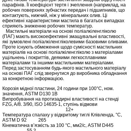
парафінів. Її коефіцієнт тертя і зчеплення (наприклад, на
робочих поверхнях зубчастих передач і підшипників, що
контактують, нижчий, ніж у мінеральних олив. Ці
ефективні характеристики мастила в багатьох випадках
сприяють зниженню робочих температур.
Мастильні матеріали на основі поліалкіленгліколю
(ПАГ) мають високоефективні змащувальні властивості,
які зумовлені поліалкіленгліколевими базовими оливами.
Проте існують обмеження щодо сумісності мастильних
матеріалів на основі поліалкіленгліколю з матеріалами
ущільнень і покриттів, деякими легкосплавними
матеріалами та іншими мастильними матеріалами.
Перед застосуванням будь-якого мастильного матеріалу
на основі ПАГ слід звернутися до виробника обладнання
за конкретною інформацією.
Корозія мідної пластини, 24 години при 100°С, ном.
значення, ASTM D130 1B
Випробування на протизадирні властивості на стенді
FZG, A/8. 3/90, ISO 14635-1, ступінь відмови
12+
Температура спалаху у відкритому тиглі Клівленда, °C,
ASTM D 92 265
Кінематична в’язкість за 100 °C, мм2/с, ASTM D445
55.2