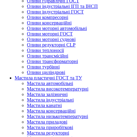
Оливи гідравлічні ГОСТ
Оливи індустріальні ІГП та ІНСП
Оливи індустріальні ГОСТ
Оливи компресорні
Оливи консерваційні
Оливи моторні автомобільні
Оливи моторні ГОСТ
Оливи моторні суднові
Оливи редукторні CLP
Оливи теплоносії
Оливи трансмісійні
Оливи трансформаторні
Оливи турбінні
Оливи циліндрові
Мастила пластичні ГОСТ та ТУ
Мастила автомобільні
Мастила високотемпературні
Мастила залізничні
Мастила індустріальні
Мастила канатні
Мастила консерваційні
Мастила низькотемпературні
Мастила приладові
Мастила приробіткові
Мастила редукторні