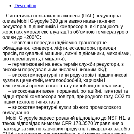
Description
Синтетична поліалкіленгліколева (ПАГ) редукторна
олива Mobil Glygoyle 320 для важко навантажених
редукторів, підшипників і компресорів, які працюють у
жорстких умовах експлуатації з об’ємною температурою
оливи до +200°C:
– черв’ячні передачі (підйомно-транспортне
обладнання, конвеєри, ліфти, ескалатори, приводи
пресів, пакувальні машини, лижні підйомники, механізми,
що перемішують, і мішалки);
– герметизовані на весь термін служби редуктори, з
високим передавальним числом і низьким ККД;
– високотемпературні типи редукторів і підшипникові
вузли в цементній, металообробній, харчовій і
текстильній промисловості та у виробництві пластмас;
– високонавантажені поршневі, ротаційні, гвинтові та
відцентрові компресори повітря, природного газу, СО2 та
інших технологічних газів;
– високотемпературні вузли різного промислового
обладнання.
Mobil Glygoyle зареєстрований відповідно до NSF H1, а
також відповідає вимогам CFR 178.3570 Управління з
нагляду за якістю харчових продуктів і лікарських засобів