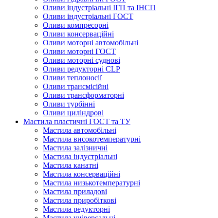
Оливи індустріальні ІГП та ІНСП
Оливи індустріальні ГОСТ
Оливи компресорні
Оливи консерваційні
Оливи моторні автомобільні
Оливи моторні ГОСТ
Оливи моторні суднові
Оливи редукторні CLP
Оливи теплоносії
Оливи трансмісійні
Оливи трансформаторні
Оливи турбінні
Оливи циліндрові
Мастила пластичні ГОСТ та ТУ
Мастила автомобільні
Мастила високотемпературні
Мастила залізничні
Мастила індустріальні
Мастила канатні
Мастила консерваційні
Мастила низькотемпературні
Мастила приладові
Мастила приробіткові
Мастила редукторні
Мастила універсальні