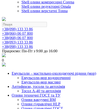
Shell оливи компресорні Corena
Shell оливи редукторні Omala
Shell оливи верстатні Tonna
+38(098) 133 33 86
+38(066) 06 07 800
+38(068) 06 07 800
+38(093) 133 33 86
+38(098) 133 33 86
Працюємо: Пн-Пт з 9:00 до 16:00
0
Емульсоли – мастильно-охолоджуючі рідини (мор)
Емульсоли-мор водорозчинні
Емульсоли-мор масляні
Антифризи, тосоли та автохімія
Тосол А-40 та автохімія
Оливи техничні ГОСТ та ТУ
Оливи вакуумні ВМ
Оливи гідравлічні HLP
Оливи гідравлічні ГОСТ