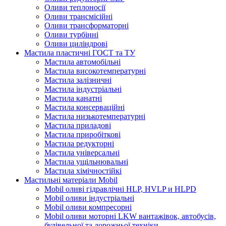
Оливи теплоносії
Оливи трансмісійні
Оливи трансформаторні
Оливи турбінні
Оливи циліндрові
Мастила пластичні ГОСТ та ТУ
Мастила автомобільні
Мастила високотемпературні
Мастила залізничні
Мастила індустріальні
Мастила канатні
Мастила консерваційні
Мастила низькотемпературні
Мастила приладові
Мастила приробіткові
Мастила редукторні
Мастила універсальні
Мастила ущільнювальні
Мастила хімічностійкі
Мастильні матеріали Mobil
Mobil оливі гідравлічні HLP, HVLP и HLPD
Mobil оливи індустріальні
Mobil оливи компресорні
Mobil оливи моторні LKW вантажівок, автобусів,
будівельної та дорожньої техніки