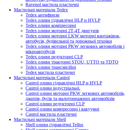
Ravenol мастила пластичні
Мастильні матеріали Tedex
Tedex антифризи
Tedex оливи гідравлічні HLP и HVLP
Tedex оливи компресорні
Tedex оливи моторні 2Т-4Т двигунів
Tedex оливи моторні LKW моторні вантажівок,
автобусів, будівельної та дорожньої техніки
Tedex оливи моторні PKW легкових автомобілів і
мікроавтобусів
Tedex оливи редукторні CLP
Tedex оливи тракторні STOU, UTTO та TDTO
Tedex оливи трансмісійні
Tedex мастила пластичні
Мастильні матеріали Castrol
Castrol оливи гідравлічні HLP и HVLP
Castrol оливи індустріальні.
Castrol оливи моторні PKW легкових автомобілів,
джипів, бусів та малотоннажних автомобілів
Castrol оливи редукторні CLP
Castrol оливи компресорні і вакуумні
Castrol мастила пластичні
Мастильні матеріали Shell
Shell оливи гідравлічні Tellus
Shell оливи компресорні Corena