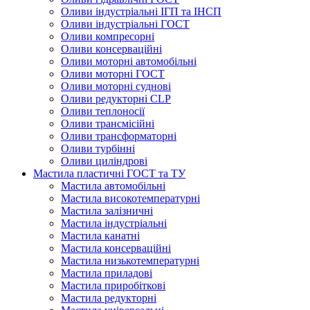
Оливи індустріальні ІГП та ІНСП
Оливи індустріальні ГОСТ
Оливи компресорні
Оливи консерваційні
Оливи моторні автомобільні
Оливи моторні ГОСТ
Оливи моторні суднові
Оливи редукторні CLP
Оливи теплоносії
Оливи трансмісійні
Оливи трансформаторні
Оливи турбінні
Оливи циліндрові
Мастила пластичні ГОСТ та ТУ
Мастила автомобільні
Мастила високотемпературні
Мастила залізничні
Мастила індустріальні
Мастила канатні
Мастила консерваційні
Мастила низькотемпературні
Мастила приладові
Мастила приробіткові
Мастила редукторні