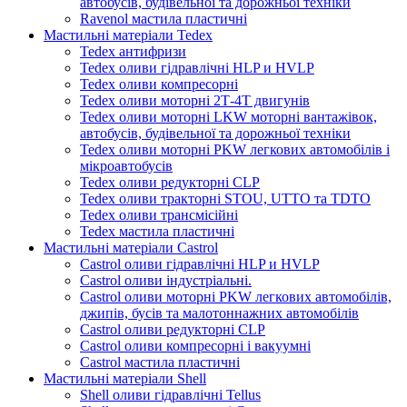
автобусів, будівельної та дорожньої техніки
Ravenol мастила пластичні
Мастильні матеріали Tedex
Tedex антифризи
Tedex оливи гідравлічні HLP и HVLP
Tedex оливи компресорні
Tedex оливи моторні 2Т-4Т двигунів
Tedex оливи моторні LKW моторні вантажівок,
автобусів, будівельної та дорожньої техніки
Tedex оливи моторні PKW легкових автомобілів і
мікроавтобусів
Tedex оливи редукторні CLP
Tedex оливи тракторні STOU, UTTO та TDTO
Tedex оливи трансмісійні
Tedex мастила пластичні
Мастильні матеріали Castrol
Castrol оливи гідравлічні HLP и HVLP
Castrol оливи індустріальні.
Castrol оливи моторні PKW легкових автомобілів,
джипів, бусів та малотоннажних автомобілів
Castrol оливи редукторні CLP
Castrol оливи компресорні і вакуумні
Castrol мастила пластичні
Мастильні матеріали Shell
Shell оливи гідравлічні Tellus