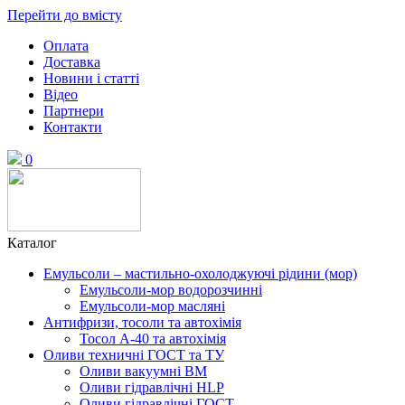
Перейти до вмісту
Оплата
Доставка
Новини і статті
Відео
Партнери
Контакти
0
Каталог
Емульсоли – мастильно-охолоджуючі рідини (мор)
Емульсоли-мор водорозчинні
Емульсоли-мор масляні
Антифризи, тосоли та автохімія
Тосол А-40 та автохімія
Оливи техничні ГОСТ та ТУ
Оливи вакуумні ВМ
Оливи гідравлічні HLP
Оливи гідравлічні ГОСТ