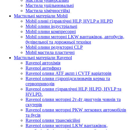
Мастила універсальні
Мастила ущільнювальні
Мастила хімічностійкі
Мастильні матеріали Mobil
Mobil оливі гідравлічні HLP, HVLP и HLPD
Mobil оливи індустріальні
Mobil оливи компресорні
Mobil оливи моторні LKW вантажівок, автобусів,
будівельної та дорожньої техніки
Mobil оливи редукторні CLP
Mobil мастила пластичні
Мастильні матеріали Ravenol
Ravenol автохімія
Ravenol антифриз
Ravenol оливи ATF акпп і CVTF варіаторів
Ravenol оливи гідропідсилювачів керма та
сервоприводів
Ravenol оливи гідравлічні HLP, HLPD, HVLP та
HVLPD.
Ravenol оливи моторні 2т-4т двигунів човнів та
скутерів
Ravenol оливи моторні PKW легкових автомобілів
та бусів
Ravenol оливи трансмісійні
Ravenol оливи моторні LKW вантажівок,