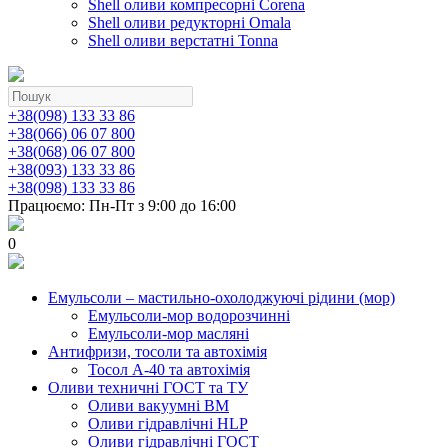
Shell оливи компресорні Corena
Shell оливи редукторні Omala
Shell оливи верстатні Tonna
+38(098) 133 33 86
+38(066) 06 07 800
+38(068) 06 07 800
+38(093) 133 33 86
+38(098) 133 33 86
Працюємо: Пн-Пт з 9:00 до 16:00
0
Емульсоли – мастильно-охолоджуючі рідини (мор)
Емульсоли-мор водорозчинні
Емульсоли-мор масляні
Антифризи, тосоли та автохімія
Тосол А-40 та автохімія
Оливи техничні ГОСТ та ТУ
Оливи вакуумні ВМ
Оливи гідравлічні HLP
Оливи гідравлічні ГОСТ