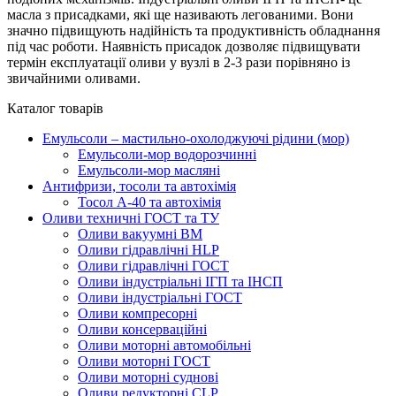
масла з присадками, які ще називають легованими. Вони
значно підвищують надійність та продуктивність обладнання
під час роботи. Наявність присадок дозволяє підвищувати
термін експлуатації оливи у вузлі в 2-3 рази порівняно із
звичайними оливами.
Каталог товарів
Емульсоли – мастильно-охолоджуючі рідини (мор)
Емульсоли-мор водорозчинні
Емульсоли-мор масляні
Антифризи, тосоли та автохімія
Тосол А-40 та автохімія
Оливи техничні ГОСТ та ТУ
Оливи вакуумні ВМ
Оливи гідравлічні HLP
Оливи гідравлічні ГОСТ
Оливи індустріальні ІГП та ІНСП
Оливи індустріальні ГОСТ
Оливи компресорні
Оливи консерваційні
Оливи моторні автомобільні
Оливи моторні ГОСТ
Оливи моторні суднові
Оливи редукторні CLP