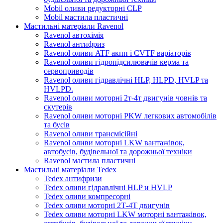
Mobil оливи редукторні CLP
Mobil мастила пластичні
Мастильні матеріали Ravenol
Ravenol автохімія
Ravenol антифриз
Ravenol оливи ATF акпп і CVTF варіаторів
Ravenol оливи гідропідсилювачів керма та
сервоприводів
Ravenol оливи гідравлічні HLP, HLPD, HVLP та
HVLPD.
Ravenol оливи моторні 2т-4т двигунів човнів та
скутерів
Ravenol оливи моторні PKW легкових автомобілів
та бусів
Ravenol оливи трансмісійні
Ravenol оливи моторні LKW вантажівок,
автобусів, будівельної та дорожньої техніки
Ravenol мастила пластичні
Мастильні матеріали Tedex
Tedex антифризи
Tedex оливи гідравлічні HLP и HVLP
Tedex оливи компресорні
Tedex оливи моторні 2Т-4Т двигунів
Tedex оливи моторні LKW моторні вантажівок,