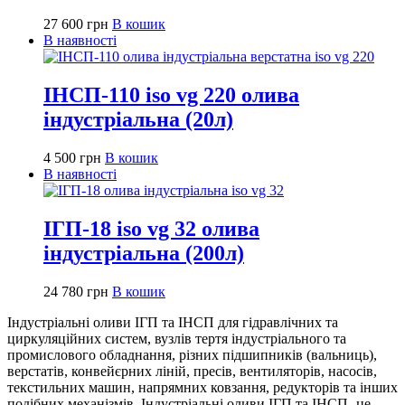
27 600
грн
В кошик
В наявності
ІНСП-110 iso vg 220 олива
індустріальна (20л)
4 500
грн
В кошик
В наявності
ІГП-18 iso vg 32 олива
індустріальна (200л)
24 780
грн
В кошик
Індустріальні оливи ІГП та ІНСП для гідравлічних та
циркуляційних систем, вузлів тертя індустріального та
промислового обладнання, різних підшипників (вальниць),
верстатів, конвейєрних ліній, пресів, вентиляторів, насосів,
текстильних машин, напрямних ковзання, редукторів та інших
подібних механізмів. Індустріальні оливи ІГП та ІНСП- це