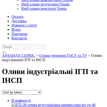
Shell оливи редукторні Omala
Shell оливи верстатні Tonna
Оплата
Доставка
Новини і статті
Відео
Партнери
Контакти
АРЛАНДА СЕРВІС
>
Оливи техничні ГОСТ та ТУ
> Оливи
індустріальні ІГП та ІНСП
Оливи індустріальні ІГП та
ІНСП
В наявності