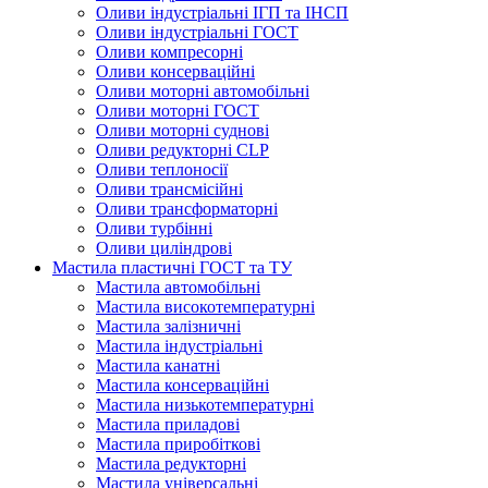
Оливи індустріальні ІГП та ІНСП
Оливи індустріальні ГОСТ
Оливи компресорні
Оливи консерваційні
Оливи моторні автомобільні
Оливи моторні ГОСТ
Оливи моторні суднові
Оливи редукторні CLP
Оливи теплоносії
Оливи трансмісійні
Оливи трансформаторні
Оливи турбінні
Оливи циліндрові
Мастила пластичні ГОСТ та ТУ
Мастила автомобільні
Мастила високотемпературні
Мастила залізничні
Мастила індустріальні
Мастила канатні
Мастила консерваційні
Мастила низькотемпературні
Мастила приладові
Мастила приробіткові
Мастила редукторні
Мастила універсальні