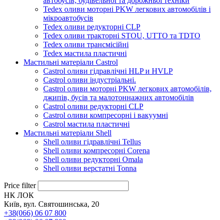
автобусів, будівельної та дорожньої техніки
Tedex оливи моторні PKW легкових автомобілів і
мікроавтобусів
Tedex оливи редукторні CLP
Tedex оливи тракторні STOU, UTTO та TDTO
Tedex оливи трансмісійні
Tedex мастила пластичні
Мастильні матеріали Castrol
Castrol оливи гідравлічні HLP и HVLP
Castrol оливи індустріальні.
Castrol оливи моторні PKW легкових автомобілів,
джипів, бусів та малотоннажних автомобілів
Castrol оливи редукторні CLP
Castrol оливи компресорні і вакуумні
Castrol мастила пластичні
Мастильні матеріали Shell
Shell оливи гідравлічні Tellus
Shell оливи компресорні Corena
Shell оливи редукторні Omala
Shell оливи верстатні Tonna
Price filter
НК ЛОК
Київ, вул. Святошинська, 20
+38(066) 06 07 800