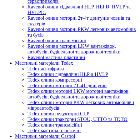
сервоприводів
Ravenol оливи гідравлічні HLP, HLPD, HVLP та
HVLPD.
Ravenol оливи моторні 2т-4т двигунів човнів та
скутерів
Ravenol оливи моторні PKW легкових автомобілів
та бусів
Ravenol оливи трансмісійні
Ravenol оливи моторні LKW вантажівок,
автобусів, будівельної та дорожньої техніки
Ravenol мастила пластичні
Мастильні матеріали Tedex
Tedex антифризи
Tedex оливи гідравлічні HLP и HVLP
Tedex оливи компресорні
Tedex оливи моторні 2Т-4Т двигунів
Tedex оливи моторні LKW моторні вантажівок,
автобусів, будівельної та дорожньої техніки
Tedex оливи моторні PKW легкових автомобілів і
мікроавтобусів
Tedex оливи редукторні CLP
Tedex оливи тракторні STOU, UTTO та TDTO
Tedex оливи трансмісійні
Tedex мастила пластичні
Мастильні матеріали Castrol