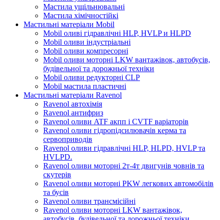
Мастила ущільнювальні
Мастила хімічностійкі
Мастильні матеріали Mobil
Mobil оливі гідравлічні HLP, HVLP и HLPD
Mobil оливи індустріальні
Mobil оливи компресорні
Mobil оливи моторні LKW вантажівок, автобусів,
будівельної та дорожньої техніки
Mobil оливи редукторні CLP
Mobil мастила пластичні
Мастильні матеріали Ravenol
Ravenol автохімія
Ravenol антифриз
Ravenol оливи ATF акпп і CVTF варіаторів
Ravenol оливи гідропідсилювачів керма та
сервоприводів
Ravenol оливи гідравлічні HLP, HLPD, HVLP та
HVLPD.
Ravenol оливи моторні 2т-4т двигунів човнів та
скутерів
Ravenol оливи моторні PKW легкових автомобілів
та бусів
Ravenol оливи трансмісійні
Ravenol оливи моторні LKW вантажівок,
автобусів, будівельної та дорожньої техніки