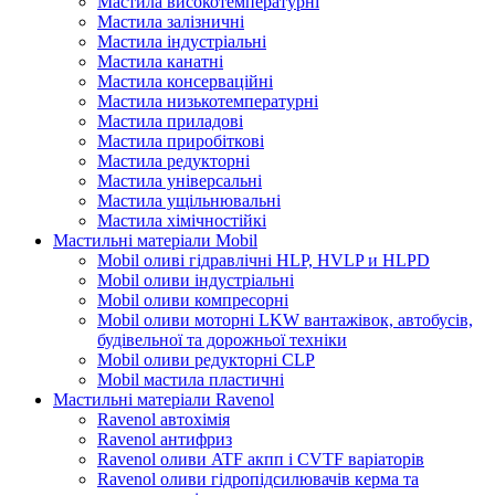
Мастила високотемпературні
Мастила залізничні
Мастила індустріальні
Мастила канатні
Мастила консерваційні
Мастила низькотемпературні
Мастила приладові
Мастила приробіткові
Мастила редукторні
Мастила універсальні
Мастила ущільнювальні
Мастила хімічностійкі
Мастильні матеріали Mobil
Mobil оливі гідравлічні HLP, HVLP и HLPD
Mobil оливи індустріальні
Mobil оливи компресорні
Mobil оливи моторні LKW вантажівок, автобусів,
будівельної та дорожньої техніки
Mobil оливи редукторні CLP
Mobil мастила пластичні
Мастильні матеріали Ravenol
Ravenol автохімія
Ravenol антифриз
Ravenol оливи ATF акпп і CVTF варіаторів
Ravenol оливи гідропідсилювачів керма та