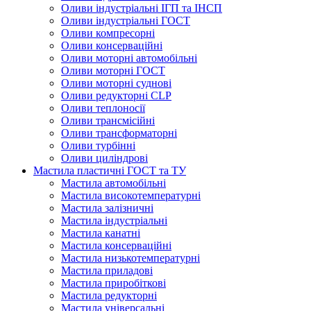
Оливи індустріальні ІГП та ІНСП
Оливи індустріальні ГОСТ
Оливи компресорні
Оливи консерваційні
Оливи моторні автомобільні
Оливи моторні ГОСТ
Оливи моторні суднові
Оливи редукторні CLP
Оливи теплоносії
Оливи трансмісійні
Оливи трансформаторні
Оливи турбінні
Оливи циліндрові
Мастила пластичні ГОСТ та ТУ
Мастила автомобільні
Мастила високотемпературні
Мастила залізничні
Мастила індустріальні
Мастила канатні
Мастила консерваційні
Мастила низькотемпературні
Мастила приладові
Мастила приробіткові
Мастила редукторні
Мастила універсальні