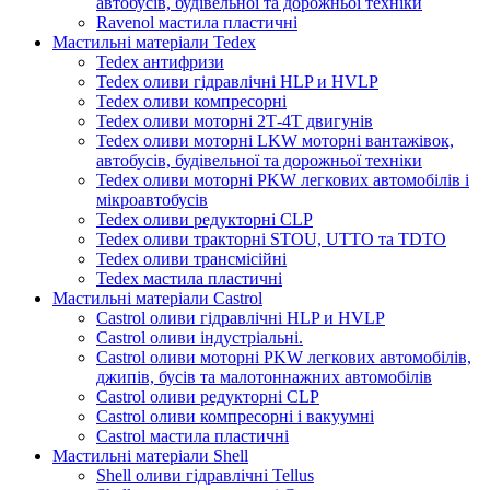
автобусів, будівельної та дорожньої техніки
Ravenol мастила пластичні
Мастильні матеріали Tedex
Tedex антифризи
Tedex оливи гідравлічні HLP и HVLP
Tedex оливи компресорні
Tedex оливи моторні 2Т-4Т двигунів
Tedex оливи моторні LKW моторні вантажівок,
автобусів, будівельної та дорожньої техніки
Tedex оливи моторні PKW легкових автомобілів і
мікроавтобусів
Tedex оливи редукторні CLP
Tedex оливи тракторні STOU, UTTO та TDTO
Tedex оливи трансмісійні
Tedex мастила пластичні
Мастильні матеріали Castrol
Castrol оливи гідравлічні HLP и HVLP
Castrol оливи індустріальні.
Castrol оливи моторні PKW легкових автомобілів,
джипів, бусів та малотоннажних автомобілів
Castrol оливи редукторні CLP
Castrol оливи компресорні і вакуумні
Castrol мастила пластичні
Мастильні матеріали Shell
Shell оливи гідравлічні Tellus