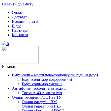
Перейти до вмісту
Оплата
Доставка
Новини і статті
Відео
Партнери
Контакти
0
Каталог
Емульсоли – мастильно-охолоджуючі рідини (мор)
Емульсоли-мор водорозчинні
Емульсоли-мор масляні
Антифризи, тосоли та автохімія
Тосол А-40 та автохімія
Оливи техничні ГОСТ та ТУ
Оливи вакуумні ВМ
Оливи гідравлічні HLP
Оливи гідравлічні ГОСТ