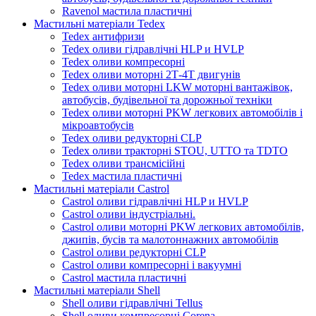
Ravenol мастила пластичні
Мастильні матеріали Tedex
Tedex антифризи
Tedex оливи гідравлічні HLP и HVLP
Tedex оливи компресорні
Tedex оливи моторні 2Т-4Т двигунів
Tedex оливи моторні LKW моторні вантажівок,
автобусів, будівельної та дорожньої техніки
Tedex оливи моторні PKW легкових автомобілів і
мікроавтобусів
Tedex оливи редукторні CLP
Tedex оливи тракторні STOU, UTTO та TDTO
Tedex оливи трансмісійні
Tedex мастила пластичні
Мастильні матеріали Castrol
Castrol оливи гідравлічні HLP и HVLP
Castrol оливи індустріальні.
Castrol оливи моторні PKW легкових автомобілів,
джипів, бусів та малотоннажних автомобілів
Castrol оливи редукторні CLP
Castrol оливи компресорні і вакуумні
Castrol мастила пластичні
Мастильні матеріали Shell
Shell оливи гідравлічні Tellus
Shell оливи компресорні Corena