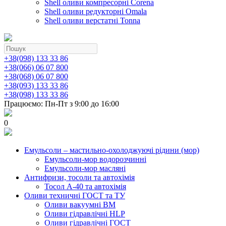
Shell оливи компресорні Corena
Shell оливи редукторні Omala
Shell оливи верстатні Tonna
+38(098) 133 33 86
+38(066) 06 07 800
+38(068) 06 07 800
+38(093) 133 33 86
+38(098) 133 33 86
Працюємо: Пн-Пт з 9:00 до 16:00
0
Емульсоли – мастильно-охолоджуючі рідини (мор)
Емульсоли-мор водорозчинні
Емульсоли-мор масляні
Антифризи, тосоли та автохімія
Тосол А-40 та автохімія
Оливи техничні ГОСТ та ТУ
Оливи вакуумні ВМ
Оливи гідравлічні HLP
Оливи гідравлічні ГОСТ