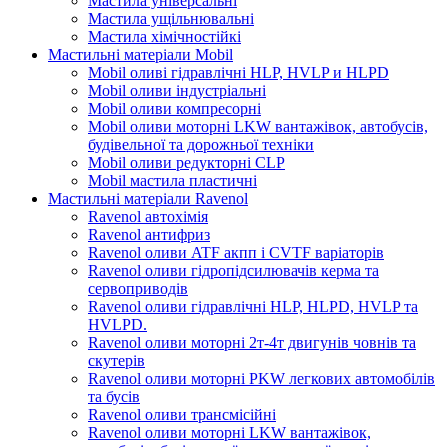
Мастила універсальні
Мастила ущільнювальні
Мастила хімічностійкі
Мастильні матеріали Mobil
Mobil оливі гідравлічні HLP, HVLP и HLPD
Mobil оливи індустріальні
Mobil оливи компресорні
Mobil оливи моторні LKW вантажівок, автобусів,
будівельної та дорожньої техніки
Mobil оливи редукторні CLP
Mobil мастила пластичні
Мастильні матеріали Ravenol
Ravenol автохімія
Ravenol антифриз
Ravenol оливи ATF акпп і CVTF варіаторів
Ravenol оливи гідропідсилювачів керма та
сервоприводів
Ravenol оливи гідравлічні HLP, HLPD, HVLP та
HVLPD.
Ravenol оливи моторні 2т-4т двигунів човнів та
скутерів
Ravenol оливи моторні PKW легкових автомобілів
та бусів
Ravenol оливи трансмісійні
Ravenol оливи моторні LKW вантажівок,