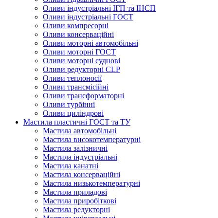
Оливи індустріальні ІГП та ІНСП
Оливи індустріальні ГОСТ
Оливи компресорні
Оливи консерваційні
Оливи моторні автомобільні
Оливи моторні ГОСТ
Оливи моторні суднові
Оливи редукторні CLP
Оливи теплоносії
Оливи трансмісійні
Оливи трансформаторні
Оливи турбінні
Оливи циліндрові
Мастила пластичні ГОСТ та ТУ
Мастила автомобільні
Мастила високотемпературні
Мастила залізничні
Мастила індустріальні
Мастила канатні
Мастила консерваційні
Мастила низькотемпературні
Мастила приладові
Мастила приробіткові
Мастила редукторні