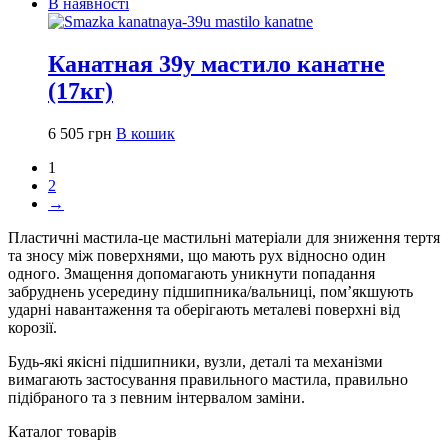
В наявності
Канатная 39у мастило канатне
(17кг)
6 505
грн
В кошик
1
2
→
Пластичні мастила-це мастильні матеріали для зниження тертя
та зносу між поверхнями, що мають рух відносно один
одного. Змащення допомагають уникнути попадання
забруднень усередину підшипника/вальниці, пом’якшують
ударні навантаження та оберігають металеві поверхні від
корозії.
Будь-які якісні підшипники, вузли, деталі та механізми
вимагають застосування правильного мастила, правильно
підібраного та з певним інтервалом заміни.
Каталог товарів