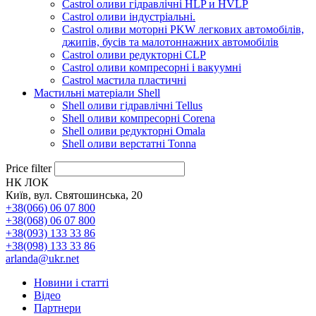
Castrol оливи гідравлічні HLP и HVLP
Castrol оливи індустріальні.
Castrol оливи моторні PKW легкових автомобілів,
джипів, бусів та малотоннажних автомобілів
Castrol оливи редукторні CLP
Castrol оливи компресорні і вакуумні
Castrol мастила пластичні
Мастильні матеріали Shell
Shell оливи гідравлічні Tellus
Shell оливи компресорні Corena
Shell оливи редукторні Omala
Shell оливи верстатні Tonna
Price filter
НК ЛОК
Київ, вул. Святошинська, 20
+38(066) 06 07 800
+38(068) 06 07 800
+38(093) 133 33 86
+38(098) 133 33 86
arlanda@ukr.net
Новини і статті
Відео
Партнери