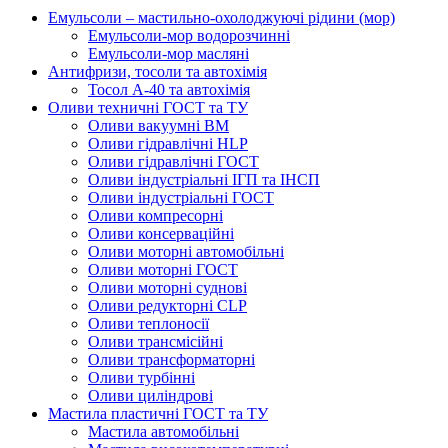
Емульсоли – мастильно-охолоджуючі рідини (мор)
Емульсоли-мор водорозчинні
Емульсоли-мор масляні
Антифризи, тосоли та автохімія
Тосол А-40 та автохімія
Оливи техничні ГОСТ та ТУ
Оливи вакуумні ВМ
Оливи гідравлічні HLP
Оливи гідравлічні ГОСТ
Оливи індустріальні ІГП та ІНСП
Оливи індустріальні ГОСТ
Оливи компресорні
Оливи консерваційні
Оливи моторні автомобільні
Оливи моторні ГОСТ
Оливи моторні суднові
Оливи редукторні CLP
Оливи теплоносії
Оливи трансмісійні
Оливи трансформаторні
Оливи турбінні
Оливи циліндрові
Мастила пластичні ГОСТ та ТУ
Мастила автомобільні