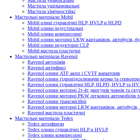
Мастила універсальні
Мастила ущільнювальні
Мастила хімічностійкі
Мастильні матеріали Mobil
Mobil оливі гідравлічні HLP, HVLP и HLPD
Mobil оливи індустріальні
Mobil оливи компресорні
Mobil оливи моторні LKW вантажівок, автобусів, бу
Mobil оливи редукторні CLP
Mobil мастила пластичні
Мастильні матеріали Ravenol
Ravenol автохімія
Ravenol антифриз
Ravenol оливи ATF акпп і CVTF варіаторів
Ravenol оливи гідропідсилювачів керма та сервопри
Ravenol оливи гідравлічні HLP, HLPD, HVLP та H
Ravenol оливи моторні 2т-4т двигунів човнів та ску
Ravenol оливи моторні PKW легкових автомобілів та
Ravenol оливи трансмісійні
Ravenol оливи моторні LKW вантажівок, автобусів, 
Ravenol мастила пластичні
Мастильні матеріали Tedex
Tedex антифризи
Tedex оливи гідравлічні HLP и HVLP
Tedex оливи компресорні