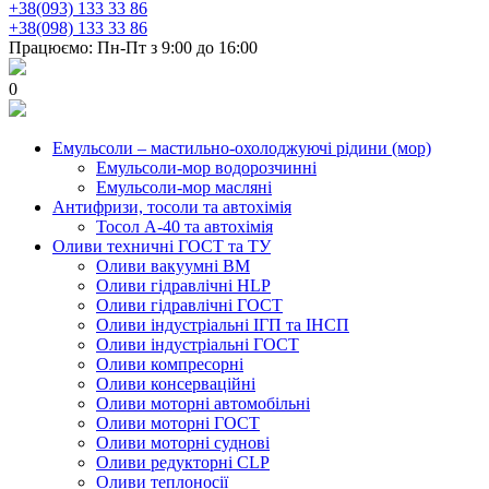
+38(093) 133 33 86
+38(098) 133 33 86
Працюємо: Пн-Пт з 9:00 до 16:00
0
Емульсоли – мастильно-охолоджуючі рідини (мор)
Емульсоли-мор водорозчинні
Емульсоли-мор масляні
Антифризи, тосоли та автохімія
Тосол А-40 та автохімія
Оливи техничні ГОСТ та ТУ
Оливи вакуумні ВМ
Оливи гідравлічні HLP
Оливи гідравлічні ГОСТ
Оливи індустріальні ІГП та ІНСП
Оливи індустріальні ГОСТ
Оливи компресорні
Оливи консерваційні
Оливи моторні автомобільні
Оливи моторні ГОСТ
Оливи моторні суднові
Оливи редукторні CLP
Оливи теплоносії