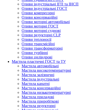
Оливи індустріальні ІГП та ІНСП
Оливи індустріальні ГОСТ
Оливи компресорні
Оливи консерваційні
Оливи моторні автомобільні
Оливи моторні ГОСТ
Оливи моторні суднові
Оливи редукторні CLP
Оливи теплоносії
Оливи трансмісійні
Оливи трансформаторні
Оливи турбінні
Оливи циліндрові
Мастила пластичні ГОСТ та ТУ
Мастила автомобільні
Мастила високотемпературні
Мастила залізничні
Мастила індустріальні
Мастила канатні
Мастила консерваційні
Мастила низькотемпературні
Мастила приладові
Мастила приробіткові
Мастила редукторні