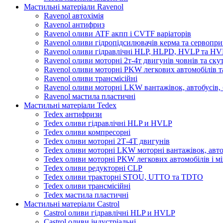
Мастильні матеріали Ravenol
Ravenol автохімія
Ravenol антифриз
Ravenol оливи ATF акпп і CVTF варіаторів
Ravenol оливи гідропідсилювачів керма та сервопри
Ravenol оливи гідравлічні HLP, HLPD, HVLP та H
Ravenol оливи моторні 2т-4т двигунів човнів та ску
Ravenol оливи моторні PKW легкових автомобілів та
Ravenol оливи трансмісійні
Ravenol оливи моторні LKW вантажівок, автобусів, 
Ravenol мастила пластичні
Мастильні матеріали Tedex
Tedex антифризи
Tedex оливи гідравлічні HLP и HVLP
Tedex оливи компресорні
Tedex оливи моторні 2Т-4Т двигунів
Tedex оливи моторні LKW моторні вантажівок, автоб
Tedex оливи моторні PKW легкових автомобілів і мі
Tedex оливи редукторні CLP
Tedex оливи тракторні STOU, UTTO та TDTO
Tedex оливи трансмісійні
Tedex мастила пластичні
Мастильні матеріали Castrol
Castrol оливи гідравлічні HLP и HVLP
Castrol оливи індустріальні.