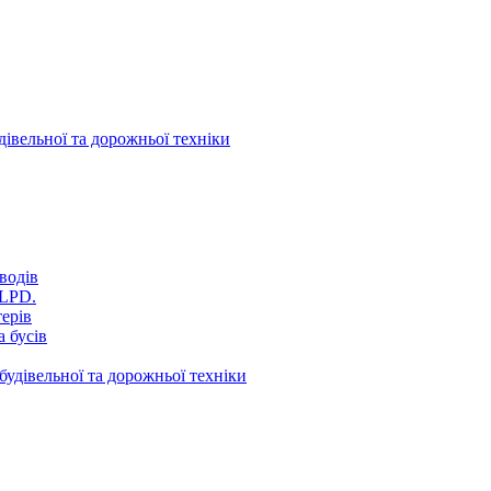
дівельної та дорожньої техніки
водів
VLPD.
терів
 бусів
будівельної та дорожньої техніки