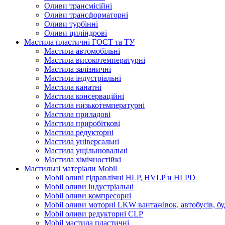
Оливи трансмісійні
Оливи трансформаторні
Оливи турбінні
Оливи циліндрові
Мастила пластичні ГОСТ та ТУ
Мастила автомобільні
Мастила високотемпературні
Мастила залізничні
Мастила індустріальні
Мастила канатні
Мастила консерваційні
Мастила низькотемпературні
Мастила приладові
Мастила приробіткові
Мастила редукторні
Мастила універсальні
Мастила ущільнювальні
Мастила хімічностійкі
Мастильні матеріали Mobil
Mobil оливі гідравлічні HLP, HVLP и HLPD
Mobil оливи індустріальні
Mobil оливи компресорні
Mobil оливи моторні LKW вантажівок, автобусів, бу
Mobil оливи редукторні CLP
Mobil мастила пластичні