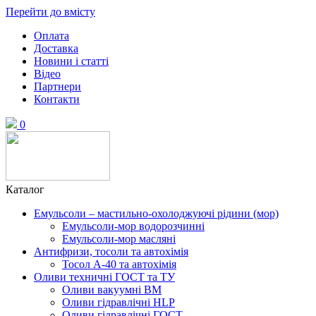
Перейти до вмісту
Оплата
Доставка
Новини і статті
Відео
Партнери
Контакти
0
Каталог
Емульсоли – мастильно-охолоджуючі рідини (мор)
Емульсоли-мор водорозчинні
Емульсоли-мор масляні
Антифризи, тосоли та автохімія
Тосол А-40 та автохімія
Оливи техничні ГОСТ та ТУ
Оливи вакуумні ВМ
Оливи гідравлічні HLP
Оливи гідравлічні ГОСТ