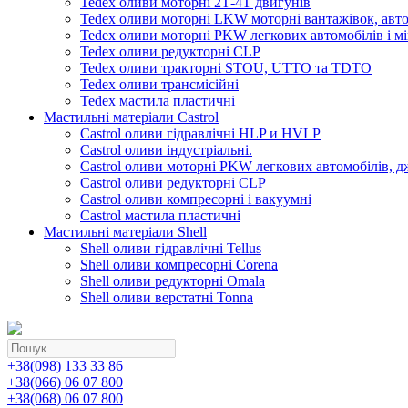
Tedex оливи моторні 2Т-4Т двигунів
Tedex оливи моторні LKW моторні вантажівок, автоб
Tedex оливи моторні PKW легкових автомобілів і мі
Tedex оливи редукторні CLP
Tedex оливи тракторні STOU, UTTO та TDTO
Tedex оливи трансмісійні
Tedex мастила пластичні
Мастильні матеріали Castrol
Castrol оливи гідравлічні HLP и HVLP
Castrol оливи індустріальні.
Castrol оливи моторні PKW легкових автомобілів, д
Castrol оливи редукторні CLP
Castrol оливи компресорні і вакуумні
Castrol мастила пластичні
Мастильні матеріали Shell
Shell оливи гідравлічні Tellus
Shell оливи компресорні Corena
Shell оливи редукторні Omala
Shell оливи верстатні Tonna
+38(098) 133 33 86
+38(066) 06 07 800
+38(068) 06 07 800