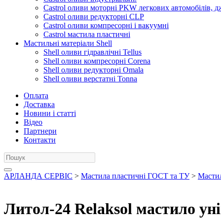
Castrol оливи моторні PKW легкових автомобілів, д
Castrol оливи редукторні CLP
Castrol оливи компресорні і вакуумні
Castrol мастила пластичні
Мастильні матеріали Shell
Shell оливи гідравлічні Tellus
Shell оливи компресорні Corena
Shell оливи редукторні Omala
Shell оливи верстатні Tonna
Оплата
Доставка
Новини і статті
Відео
Партнери
Контакти
АРЛАНДА СЕРВІС
>
Мастила пластичні ГОСТ та ТУ
>
Мастил
Литол-24 Relaksol мастило уні