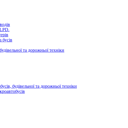
водів
VLPD.
терів
 бусів
будівельної та дорожньої техніки
усів, будівельної та дорожньої техніки
кроавтобусів