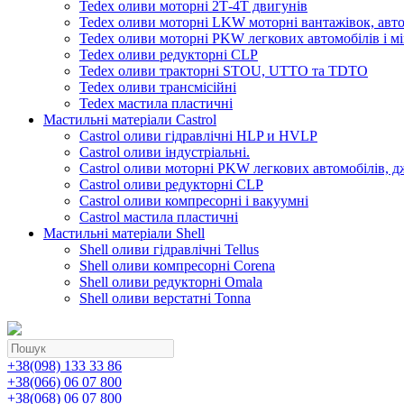
Tedex оливи моторні 2Т-4Т двигунів
Tedex оливи моторні LKW моторні вантажівок, автоб
Tedex оливи моторні PKW легкових автомобілів і мі
Tedex оливи редукторні CLP
Tedex оливи тракторні STOU, UTTO та TDTO
Tedex оливи трансмісійні
Tedex мастила пластичні
Мастильні матеріали Castrol
Castrol оливи гідравлічні HLP и HVLP
Castrol оливи індустріальні.
Castrol оливи моторні PKW легкових автомобілів, д
Castrol оливи редукторні CLP
Castrol оливи компресорні і вакуумні
Castrol мастила пластичні
Мастильні матеріали Shell
Shell оливи гідравлічні Tellus
Shell оливи компресорні Corena
Shell оливи редукторні Omala
Shell оливи верстатні Tonna
+38(098) 133 33 86
+38(066) 06 07 800
+38(068) 06 07 800