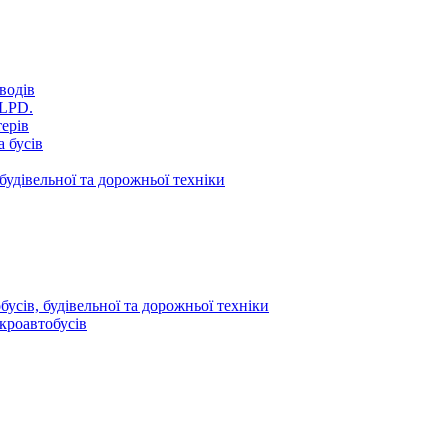
водів
VLPD.
терів
 бусів
будівельної та дорожньої техніки
усів, будівельної та дорожньої техніки
кроавтобусів