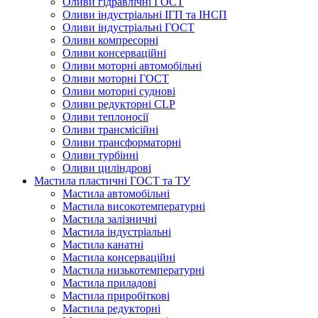
Оливи гідравлічні ГОСТ
Оливи індустріальні ІГП та ІНСП
Оливи індустріальні ГОСТ
Оливи компресорні
Оливи консерваційні
Оливи моторні автомобільні
Оливи моторні ГОСТ
Оливи моторні суднові
Оливи редукторні CLP
Оливи теплоносії
Оливи трансмісійні
Оливи трансформаторні
Оливи турбінні
Оливи циліндрові
Мастила пластичні ГОСТ та ТУ
Мастила автомобільні
Мастила високотемпературні
Мастила залізничні
Мастила індустріальні
Мастила канатні
Мастила консерваційні
Мастила низькотемпературні
Мастила приладові
Мастила приробіткові
Мастила редукторні