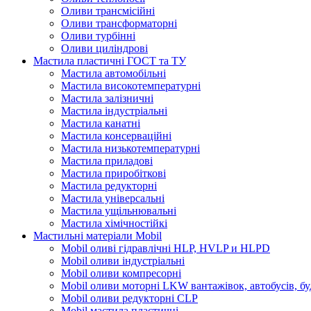
Оливи трансмісійні
Оливи трансформаторні
Оливи турбінні
Оливи циліндрові
Мастила пластичні ГОСТ та ТУ
Мастила автомобільні
Мастила високотемпературні
Мастила залізничні
Мастила індустріальні
Мастила канатні
Мастила консерваційні
Мастила низькотемпературні
Мастила приладові
Мастила приробіткові
Мастила редукторні
Мастила універсальні
Мастила ущільнювальні
Мастила хімічностійкі
Мастильні матеріали Mobil
Mobil оливі гідравлічні HLP, HVLP и HLPD
Mobil оливи індустріальні
Mobil оливи компресорні
Mobil оливи моторні LKW вантажівок, автобусів, бу
Mobil оливи редукторні CLP
Mobil мастила пластичні