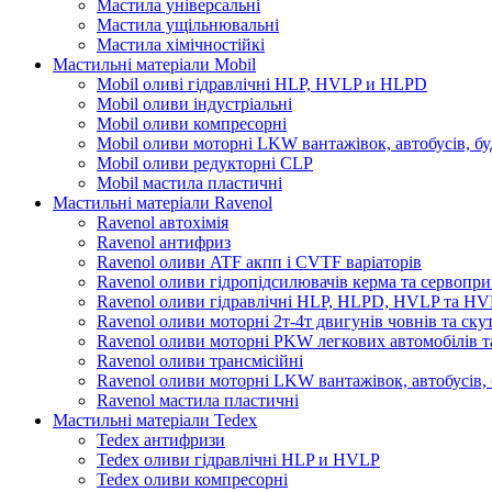
Мастила універсальні
Мастила ущільнювальні
Мастила хімічностійкі
Мастильні матеріали Mobil
Mobil оливі гідравлічні HLP, HVLP и HLPD
Mobil оливи індустріальні
Mobil оливи компресорні
Mobil оливи моторні LKW вантажівок, автобусів, бу
Mobil оливи редукторні CLP
Mobil мастила пластичні
Мастильні матеріали Ravenol
Ravenol автохімія
Ravenol антифриз
Ravenol оливи ATF акпп і CVTF варіаторів
Ravenol оливи гідропідсилювачів керма та сервопри
Ravenol оливи гідравлічні HLP, HLPD, HVLP та H
Ravenol оливи моторні 2т-4т двигунів човнів та ску
Ravenol оливи моторні PKW легкових автомобілів та
Ravenol оливи трансмісійні
Ravenol оливи моторні LKW вантажівок, автобусів, 
Ravenol мастила пластичні
Мастильні матеріали Tedex
Tedex антифризи
Tedex оливи гідравлічні HLP и HVLP
Tedex оливи компресорні