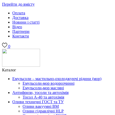
Перейти до вмісту
Оплата
Доставка
Новини і статті
Відео
Партнери
Контакти
0
Каталог
Емульсоли – мастильно-охолоджуючі рідини (мор)
Емульсоли-мор водорозчинні
Емульсоли-мор масляні
Антифризи, тосоли та автохімія
Тосол А-40 та автохімія
Оливи техничні ГОСТ та ТУ
Оливи вакуумні ВМ
Оливи гідравлічні HLP