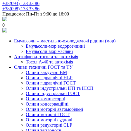
+38(093) 133 33 86
+38(098) 133 33 86
Працюємо: Пн-Пт з 9:00 до 16:00
0
Емульсоли – мастильно-охолоджуючі рідини (мор)
Емульсоли-мор водорозчинні
Емульсоли-мор масляні
Антифризи, тосоли та автохімія
Тосол А-40 та автохімія
Оливи техничні ГОСТ та ТУ
Оливи вакуумні ВМ
Оливи гідравлічні HLP
Оливи гідравлічні ГОСТ
Оливи індустріальні ІГП та ІНСП
Оливи індустріальні ГОСТ
Оливи компресорні
Оливи консерваційні
Оливи моторні автомобільні
Оливи моторні ГОСТ
Оливи моторні суднові
Оливи редукторні CLP
Оливи теплоносії