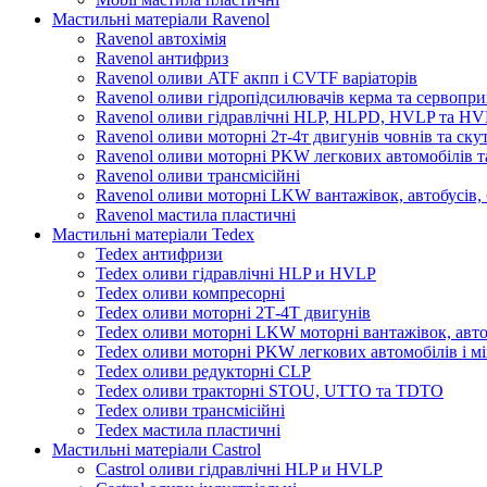
Мастильні матеріали Ravenol
Ravenol автохімія
Ravenol антифриз
Ravenol оливи ATF акпп і CVTF варіаторів
Ravenol оливи гідропідсилювачів керма та сервопри
Ravenol оливи гідравлічні HLP, HLPD, HVLP та H
Ravenol оливи моторні 2т-4т двигунів човнів та ску
Ravenol оливи моторні PKW легкових автомобілів та
Ravenol оливи трансмісійні
Ravenol оливи моторні LKW вантажівок, автобусів, 
Ravenol мастила пластичні
Мастильні матеріали Tedex
Tedex антифризи
Tedex оливи гідравлічні HLP и HVLP
Tedex оливи компресорні
Tedex оливи моторні 2Т-4Т двигунів
Tedex оливи моторні LKW моторні вантажівок, автоб
Tedex оливи моторні PKW легкових автомобілів і мі
Tedex оливи редукторні CLP
Tedex оливи тракторні STOU, UTTO та TDTO
Tedex оливи трансмісійні
Tedex мастила пластичні
Мастильні матеріали Castrol
Castrol оливи гідравлічні HLP и HVLP