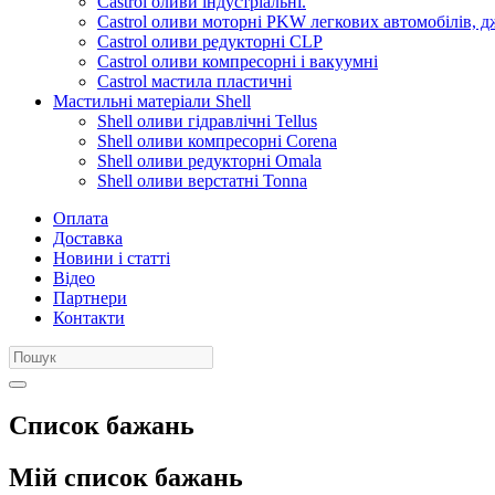
Castrol оливи індустріальні.
Castrol оливи моторні PKW легкових автомобілів, д
Castrol оливи редукторні CLP
Castrol оливи компресорні і вакуумні
Castrol мастила пластичні
Мастильні матеріали Shell
Shell оливи гідравлічні Tellus
Shell оливи компресорні Corena
Shell оливи редукторні Omala
Shell оливи верстатні Tonna
Оплата
Доставка
Новини і статті
Відео
Партнери
Контакти
Список бажань
Мій список бажань