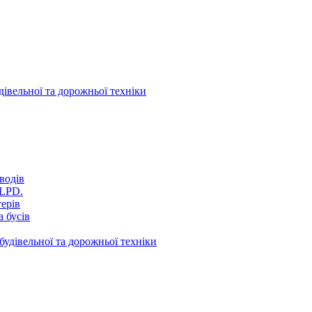
дівельної та дорожньої техніки
водів
VLPD.
терів
 бусів
будівельної та дорожньої техніки