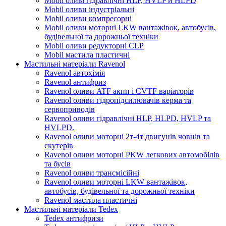
Mobil оливі гідравлічні HLP, HVLP и HLPD
Mobil оливи індустріальні
Mobil оливи компресорні
Mobil оливи моторні LKW вантажівок, автобусів,
будівельної та дорожньої техніки
Mobil оливи редукторні CLP
Mobil мастила пластичні
Мастильні матеріали Ravenol
Ravenol автохімія
Ravenol антифриз
Ravenol оливи ATF акпп і CVTF варіаторів
Ravenol оливи гідропідсилювачів керма та
сервоприводів
Ravenol оливи гідравлічні HLP, HLPD, HVLP та
HVLPD.
Ravenol оливи моторні 2т-4т двигунів човнів та
скутерів
Ravenol оливи моторні PKW легкових автомобілів
та бусів
Ravenol оливи трансмісійні
Ravenol оливи моторні LKW вантажівок,
автобусів, будівельної та дорожньої техніки
Ravenol мастила пластичні
Мастильні матеріали Tedex
Tedex антифризи