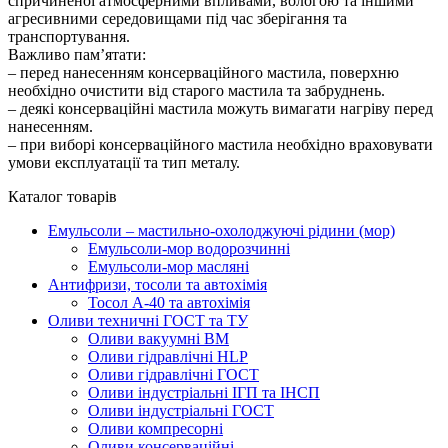
спричиненої атмосферними впливами, вологою та іншими
агресивними середовищами під час зберігання та
транспортування.
Важливо пам’ятати:
– перед нанесенням консерваційного мастила, поверхню
необхідно очистити від старого мастила та забруднень.
– деякі консерваційні мастила можуть вимагати нагріву перед
нанесенням.
– при виборі консерваційного мастила необхідно враховувати
умови експлуатації та тип металу.
Каталог товарів
Емульсоли – мастильно-охолоджуючі рідини (мор)
Емульсоли-мор водорозчинні
Емульсоли-мор масляні
Антифризи, тосоли та автохімія
Тосол А-40 та автохімія
Оливи техничні ГОСТ та ТУ
Оливи вакуумні ВМ
Оливи гідравлічні HLP
Оливи гідравлічні ГОСТ
Оливи індустріальні ІГП та ІНСП
Оливи індустріальні ГОСТ
Оливи компресорні
Оливи консерваційні