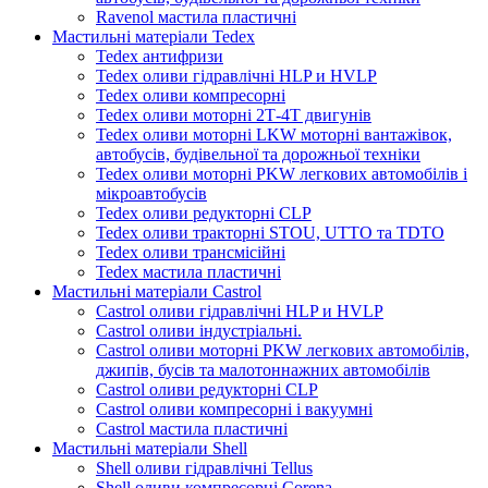
Ravenol мастила пластичні
Мастильні матеріали Tedex
Tedex антифризи
Tedex оливи гідравлічні HLP и HVLP
Tedex оливи компресорні
Tedex оливи моторні 2Т-4Т двигунів
Tedex оливи моторні LKW моторні вантажівок,
автобусів, будівельної та дорожньої техніки
Tedex оливи моторні PKW легкових автомобілів і
мікроавтобусів
Tedex оливи редукторні CLP
Tedex оливи тракторні STOU, UTTO та TDTO
Tedex оливи трансмісійні
Tedex мастила пластичні
Мастильні матеріали Castrol
Castrol оливи гідравлічні HLP и HVLP
Castrol оливи індустріальні.
Castrol оливи моторні PKW легкових автомобілів,
джипів, бусів та малотоннажних автомобілів
Castrol оливи редукторні CLP
Castrol оливи компресорні і вакуумні
Castrol мастила пластичні
Мастильні матеріали Shell
Shell оливи гідравлічні Tellus
Shell оливи компресорні Corena