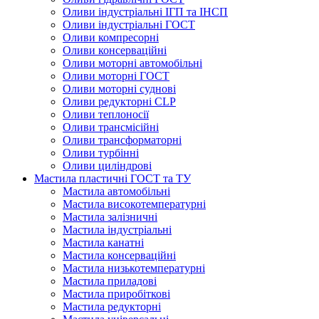
Оливи індустріальні ІГП та ІНСП
Оливи індустріальні ГОСТ
Оливи компресорні
Оливи консерваційні
Оливи моторні автомобільні
Оливи моторні ГОСТ
Оливи моторні суднові
Оливи редукторні CLP
Оливи теплоносії
Оливи трансмісійні
Оливи трансформаторні
Оливи турбінні
Оливи циліндрові
Мастила пластичні ГОСТ та ТУ
Мастила автомобільні
Мастила високотемпературні
Мастила залізничні
Мастила індустріальні
Мастила канатні
Мастила консерваційні
Мастила низькотемпературні
Мастила приладові
Мастила приробіткові
Мастила редукторні