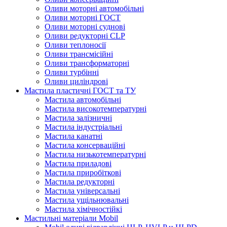
Оливи моторні автомобільні
Оливи моторні ГОСТ
Оливи моторні суднові
Оливи редукторні CLP
Оливи теплоносії
Оливи трансмісійні
Оливи трансформаторні
Оливи турбінні
Оливи циліндрові
Мастила пластичні ГОСТ та ТУ
Мастила автомобільні
Мастила високотемпературні
Мастила залізничні
Мастила індустріальні
Мастила канатні
Мастила консерваційні
Мастила низькотемпературні
Мастила приладові
Мастила приробіткові
Мастила редукторні
Мастила універсальні
Мастила ущільнювальні
Мастила хімічностійкі
Мастильні матеріали Mobil