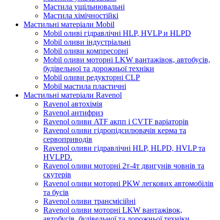
Мастила ущільнювальні
Мастила хімічностійкі
Мастильні матеріали Mobil
Mobil оливі гідравлічні HLP, HVLP и HLPD
Mobil оливи індустріальні
Mobil оливи компресорні
Mobil оливи моторні LKW вантажівок, автобусів,
будівельної та дорожньої техніки
Mobil оливи редукторні CLP
Mobil мастила пластичні
Мастильні матеріали Ravenol
Ravenol автохімія
Ravenol антифриз
Ravenol оливи ATF акпп і CVTF варіаторів
Ravenol оливи гідропідсилювачів керма та
сервоприводів
Ravenol оливи гідравлічні HLP, HLPD, HVLP та
HVLPD.
Ravenol оливи моторні 2т-4т двигунів човнів та
скутерів
Ravenol оливи моторні PKW легкових автомобілів
та бусів
Ravenol оливи трансмісійні
Ravenol оливи моторні LKW вантажівок,
автобусів, будівельної та дорожньої техніки