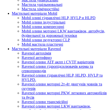
Мастила універсальні
Мастила ущільнювальні
Мастила хімічностійкі
Мастильні матеріали Mobil
Mobil оливі гідравлічні HLP, HVLP и HLPD
Mobil оливи індустріальні
Mobil оливи компресорні
Mobil оливи моторні LKW вантажівок, автобусів,
будівельної та дорожньої техніки
Mobil оливи редукторні CLP
Mobil мастила пластичні
Мастильні матеріали Ravenol
Ravenol автохімія
Ravenol антифриз
Ravenol оливи ATF акпп і CVTF варіаторів
Ravenol оливи гідропідсилювачів керма та
сервоприводів
Ravenol оливи гідравлічні HLP, HLPD, HVLP та
HVLPD.
Ravenol оливи моторні 2т-4т двигунів човнів та
скутерів
Ravenol оливи моторні PKW легкових автомобілів
та бусів
Ravenol оливи трансмісійні
Ravenol оливи моторні LKW вантажівок,