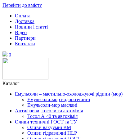
Перейти до вмісту
Оплата
Доставка
Новини і статті
Відео
Партнери
Контакти
0
Каталог
Емульсоли – мастильно-охолоджуючі рідини (мор)
Емульсоли-мор водорозчинні
Емульсоли-мор масляні
Антифризи, тосоли та автохімія
Тосол А-40 та автохімія
Оливи техничні ГОСТ та ТУ
Оливи вакуумні ВМ
Оливи гідравлічні HLP
Оливи гідравлічні ГОСТ