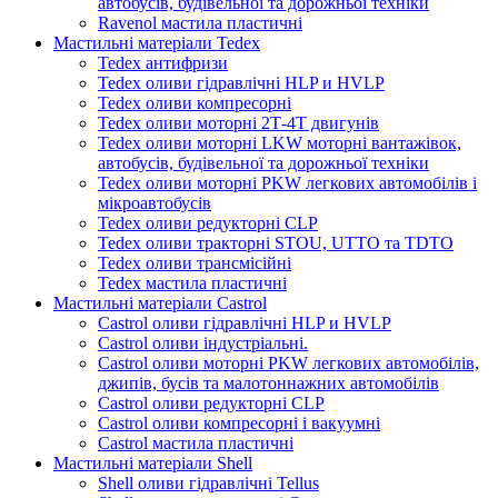
автобусів, будівельної та дорожньої техніки
Ravenol мастила пластичні
Мастильні матеріали Tedex
Tedex антифризи
Tedex оливи гідравлічні HLP и HVLP
Tedex оливи компресорні
Tedex оливи моторні 2Т-4Т двигунів
Tedex оливи моторні LKW моторні вантажівок,
автобусів, будівельної та дорожньої техніки
Tedex оливи моторні PKW легкових автомобілів і
мікроавтобусів
Tedex оливи редукторні CLP
Tedex оливи тракторні STOU, UTTO та TDTO
Tedex оливи трансмісійні
Tedex мастила пластичні
Мастильні матеріали Castrol
Castrol оливи гідравлічні HLP и HVLP
Castrol оливи індустріальні.
Castrol оливи моторні PKW легкових автомобілів,
джипів, бусів та малотоннажних автомобілів
Castrol оливи редукторні CLP
Castrol оливи компресорні і вакуумні
Castrol мастила пластичні
Мастильні матеріали Shell
Shell оливи гідравлічні Tellus