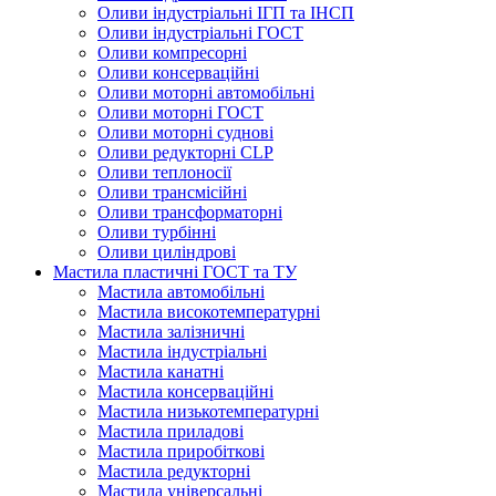
Оливи індустріальні ІГП та ІНСП
Оливи індустріальні ГОСТ
Оливи компресорні
Оливи консерваційні
Оливи моторні автомобільні
Оливи моторні ГОСТ
Оливи моторні суднові
Оливи редукторні CLP
Оливи теплоносії
Оливи трансмісійні
Оливи трансформаторні
Оливи турбінні
Оливи циліндрові
Мастила пластичні ГОСТ та ТУ
Мастила автомобільні
Мастила високотемпературні
Мастила залізничні
Мастила індустріальні
Мастила канатні
Мастила консерваційні
Мастила низькотемпературні
Мастила приладові
Мастила приробіткові
Мастила редукторні
Мастила універсальні