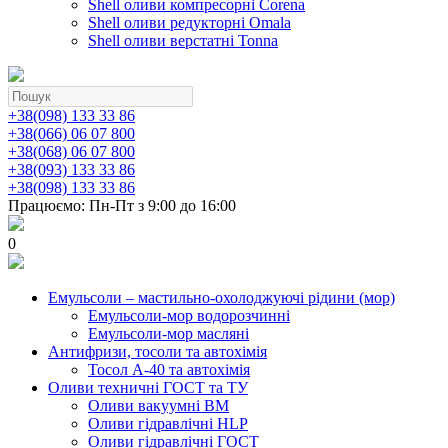
Shell оливи компресорні Corena
Shell оливи редукторні Omala
Shell оливи верстатні Tonna
+38(098) 133 33 86
+38(066) 06 07 800
+38(068) 06 07 800
+38(093) 133 33 86
+38(098) 133 33 86
Працюємо: Пн-Пт з 9:00 до 16:00
0
Емульсоли – мастильно-охолоджуючі рідини (мор)
Емульсоли-мор водорозчинні
Емульсоли-мор масляні
Антифризи, тосоли та автохімія
Тосол А-40 та автохімія
Оливи техничні ГОСТ та ТУ
Оливи вакуумні ВМ
Оливи гідравлічні HLP
Оливи гідравлічні ГОСТ