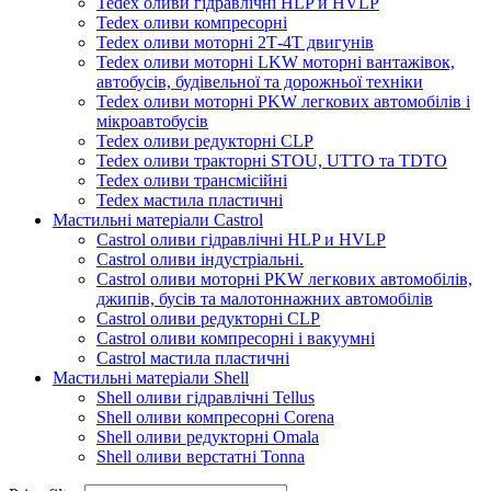
Tedex оливи гідравлічні HLP и HVLP
Tedex оливи компресорні
Tedex оливи моторні 2Т-4Т двигунів
Tedex оливи моторні LKW моторні вантажівок,
автобусів, будівельної та дорожньої техніки
Tedex оливи моторні PKW легкових автомобілів і
мікроавтобусів
Tedex оливи редукторні CLP
Tedex оливи тракторні STOU, UTTO та TDTO
Tedex оливи трансмісійні
Tedex мастила пластичні
Мастильні матеріали Castrol
Castrol оливи гідравлічні HLP и HVLP
Castrol оливи індустріальні.
Castrol оливи моторні PKW легкових автомобілів,
джипів, бусів та малотоннажних автомобілів
Castrol оливи редукторні CLP
Castrol оливи компресорні і вакуумні
Castrol мастила пластичні
Мастильні матеріали Shell
Shell оливи гідравлічні Tellus
Shell оливи компресорні Corena
Shell оливи редукторні Omala
Shell оливи верстатні Tonna