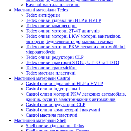
Ravenol мастила пластичні
Мастильні матеріали Tedex
Tedex антифризи
Tedex оливи гідравлічні HLP и HVLP
Tedex оливи компресорні
Tedex оливи моторні 2Т-4Т двигунів
Tedex оливи моторні LKW моторні вантажівок,
автобусів, будівельної та дорожньої техніки
Tedex оливи моторні PKW легкових автомобілів і
мікроавтобусів
Tedex оливи редукторні CLP
Tedex оливи тракторні STOU, UTTO та TDTO
Tedex оливи трансмісійні
Tedex мастила пластичні
Мастильні матеріали Castrol
Castrol оливи гідравлічні HLP и HVLP
Castrol оливи індустріальні.
Castrol оливи моторні PKW легкових автомобілів,
джипів, бусів та малотоннажних автомобілів
Castrol оливи редукторні CLP
Castrol оливи компресорні і вакуумні
Castrol мастила пластичні
Мастильні матеріали Shell
Shell оливи гідравлічні Tellus
Shell оливи компресорні Corena