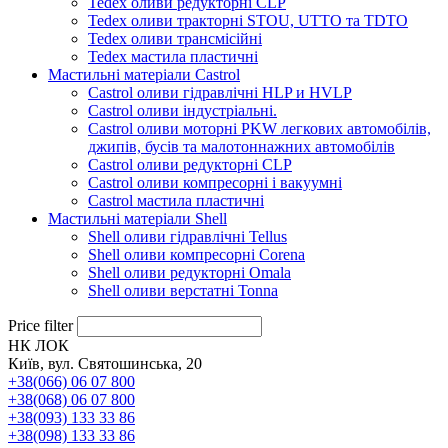
Tedex оливи редукторні CLP
Tedex оливи тракторні STOU, UTTO та TDTO
Tedex оливи трансмісійні
Tedex мастила пластичні
Мастильні матеріали Castrol
Castrol оливи гідравлічні HLP и HVLP
Castrol оливи індустріальні.
Castrol оливи моторні PKW легкових автомобілів,
джипів, бусів та малотоннажних автомобілів
Castrol оливи редукторні CLP
Castrol оливи компресорні і вакуумні
Castrol мастила пластичні
Мастильні матеріали Shell
Shell оливи гідравлічні Tellus
Shell оливи компресорні Corena
Shell оливи редукторні Omala
Shell оливи верстатні Tonna
Price filter
НК ЛОК
Київ, вул. Святошинська, 20
+38(066) 06 07 800
+38(068) 06 07 800
+38(093) 133 33 86
+38(098) 133 33 86