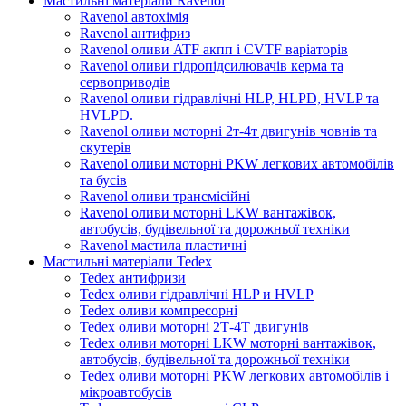
Мастильні матеріали Ravenol
Ravenol автохімія
Ravenol антифриз
Ravenol оливи ATF акпп і CVTF варіаторів
Ravenol оливи гідропідсилювачів керма та
сервоприводів
Ravenol оливи гідравлічні HLP, HLPD, HVLP та
HVLPD.
Ravenol оливи моторні 2т-4т двигунів човнів та
скутерів
Ravenol оливи моторні PKW легкових автомобілів
та бусів
Ravenol оливи трансмісійні
Ravenol оливи моторні LKW вантажівок,
автобусів, будівельної та дорожньої техніки
Ravenol мастила пластичні
Мастильні матеріали Tedex
Tedex антифризи
Tedex оливи гідравлічні HLP и HVLP
Tedex оливи компресорні
Tedex оливи моторні 2Т-4Т двигунів
Tedex оливи моторні LKW моторні вантажівок,
автобусів, будівельної та дорожньої техніки
Tedex оливи моторні PKW легкових автомобілів і
мікроавтобусів