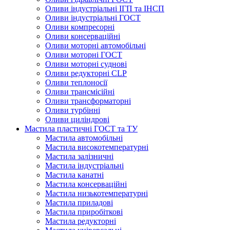
Оливи індустріальні ІГП та ІНСП
Оливи індустріальні ГОСТ
Оливи компресорні
Оливи консерваційні
Оливи моторні автомобільні
Оливи моторні ГОСТ
Оливи моторні суднові
Оливи редукторні CLP
Оливи теплоносії
Оливи трансмісійні
Оливи трансформаторні
Оливи турбінні
Оливи циліндрові
Мастила пластичні ГОСТ та ТУ
Мастила автомобільні
Мастила високотемпературні
Мастила залізничні
Мастила індустріальні
Мастила канатні
Мастила консерваційні
Мастила низькотемпературні
Мастила приладові
Мастила приробіткові
Мастила редукторні