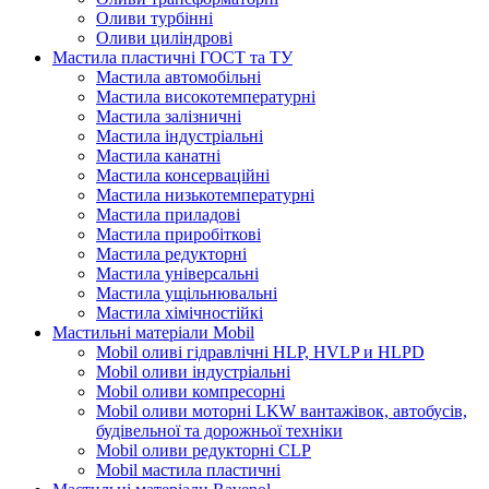
Оливи турбінні
Оливи циліндрові
Мастила пластичні ГОСТ та ТУ
Мастила автомобільні
Мастила високотемпературні
Мастила залізничні
Мастила індустріальні
Мастила канатні
Мастила консерваційні
Мастила низькотемпературні
Мастила приладові
Мастила приробіткові
Мастила редукторні
Мастила універсальні
Мастила ущільнювальні
Мастила хімічностійкі
Мастильні матеріали Mobil
Mobil оливі гідравлічні HLP, HVLP и HLPD
Mobil оливи індустріальні
Mobil оливи компресорні
Mobil оливи моторні LKW вантажівок, автобусів,
будівельної та дорожньої техніки
Mobil оливи редукторні CLP
Mobil мастила пластичні