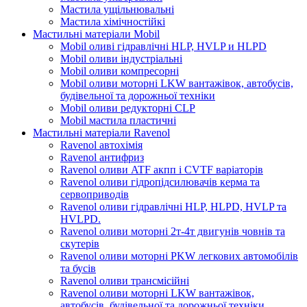
Мастила ущільнювальні
Мастила хімічностійкі
Мастильні матеріали Mobil
Mobil оливі гідравлічні HLP, HVLP и HLPD
Mobil оливи індустріальні
Mobil оливи компресорні
Mobil оливи моторні LKW вантажівок, автобусів,
будівельної та дорожньої техніки
Mobil оливи редукторні CLP
Mobil мастила пластичні
Мастильні матеріали Ravenol
Ravenol автохімія
Ravenol антифриз
Ravenol оливи ATF акпп і CVTF варіаторів
Ravenol оливи гідропідсилювачів керма та
сервоприводів
Ravenol оливи гідравлічні HLP, HLPD, HVLP та
HVLPD.
Ravenol оливи моторні 2т-4т двигунів човнів та
скутерів
Ravenol оливи моторні PKW легкових автомобілів
та бусів
Ravenol оливи трансмісійні
Ravenol оливи моторні LKW вантажівок,
автобусів, будівельної та дорожньої техніки