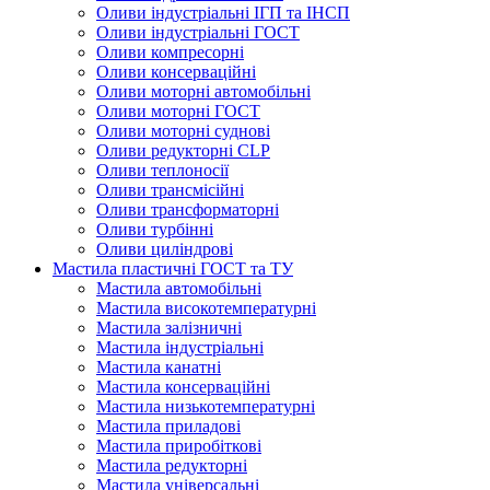
Оливи індустріальні ІГП та ІНСП
Оливи індустріальні ГОСТ
Оливи компресорні
Оливи консерваційні
Оливи моторні автомобільні
Оливи моторні ГОСТ
Оливи моторні суднові
Оливи редукторні CLP
Оливи теплоносії
Оливи трансмісійні
Оливи трансформаторні
Оливи турбінні
Оливи циліндрові
Мастила пластичні ГОСТ та ТУ
Мастила автомобільні
Мастила високотемпературні
Мастила залізничні
Мастила індустріальні
Мастила канатні
Мастила консерваційні
Мастила низькотемпературні
Мастила приладові
Мастила приробіткові
Мастила редукторні
Мастила універсальні