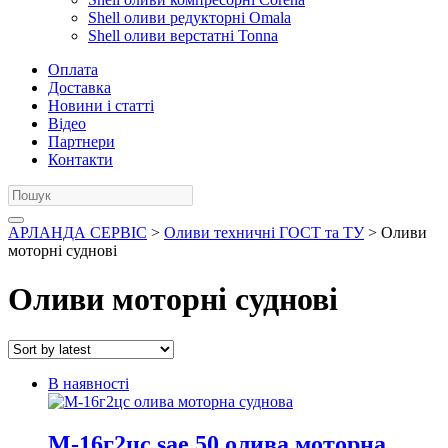
Shell оливи редукторні Omala
Shell оливи верстатні Tonna
Оплата
Доставка
Новини і статті
Відео
Партнери
Контакти
АРЛАНДА СЕРВІС
>
Оливи техничні ГОСТ та ТУ
> Оливи
моторні суднові
Оливи моторні суднові
В наявності
М-16г2цс sae 50 олива моторна