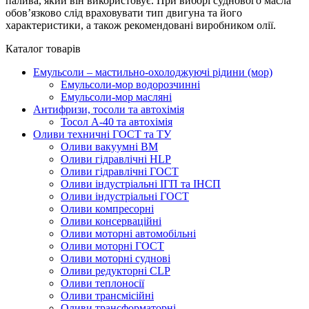
палива, який він використовує. При виборі суднового масла
обов’язково слід враховувати тип двигуна та його
характеристики, а також рекомендовані виробником олії.
Каталог товарів
Емульсоли – мастильно-охолоджуючі рідини (мор)
Емульсоли-мор водорозчинні
Емульсоли-мор масляні
Антифризи, тосоли та автохімія
Тосол А-40 та автохімія
Оливи техничні ГОСТ та ТУ
Оливи вакуумні ВМ
Оливи гідравлічні HLP
Оливи гідравлічні ГОСТ
Оливи індустріальні ІГП та ІНСП
Оливи індустріальні ГОСТ
Оливи компресорні
Оливи консерваційні
Оливи моторні автомобільні
Оливи моторні ГОСТ
Оливи моторні суднові
Оливи редукторні CLP
Оливи теплоносії
Оливи трансмісійні
Оливи трансформаторні