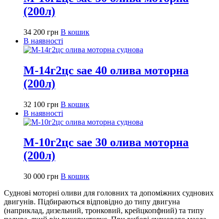
(200л)
34 200
грн
В кошик
В наявності
М-14г2цс sae 40 олива моторна
(200л)
32 100
грн
В кошик
В наявності
М-10г2цс sae 30 олива моторна
(200л)
30 000
грн
В кошик
Суднові моторні оливи для головних та допоміжних суднових
двигунів. Підбираються відповідно до типу двигуна
(наприклад, дизельний, тронковий, крейцкопфний) та типу