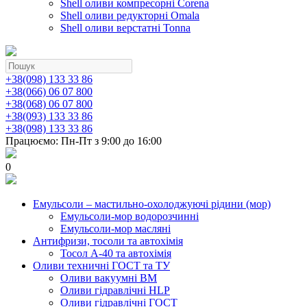
Shell оливи компресорні Corena
Shell оливи редукторні Omala
Shell оливи верстатні Tonna
+38(098) 133 33 86
+38(066) 06 07 800
+38(068) 06 07 800
+38(093) 133 33 86
+38(098) 133 33 86
Працюємо: Пн-Пт з 9:00 до 16:00
0
Емульсоли – мастильно-охолоджуючі рідини (мор)
Емульсоли-мор водорозчинні
Емульсоли-мор масляні
Антифризи, тосоли та автохімія
Тосол А-40 та автохімія
Оливи техничні ГОСТ та ТУ
Оливи вакуумні ВМ
Оливи гідравлічні HLP
Оливи гідравлічні ГОСТ