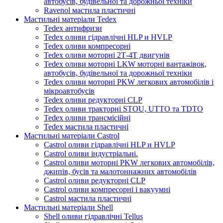
автобусів, будівельної та дорожньої техніки
Ravenol мастила пластичні
Мастильні матеріали Tedex
Tedex антифризи
Tedex оливи гідравлічні HLP и HVLP
Tedex оливи компресорні
Tedex оливи моторні 2Т-4Т двигунів
Tedex оливи моторні LKW моторні вантажівок,
автобусів, будівельної та дорожньої техніки
Tedex оливи моторні PKW легкових автомобілів і
мікроавтобусів
Tedex оливи редукторні CLP
Tedex оливи тракторні STOU, UTTO та TDTO
Tedex оливи трансмісійні
Tedex мастила пластичні
Мастильні матеріали Castrol
Castrol оливи гідравлічні HLP и HVLP
Castrol оливи індустріальні.
Castrol оливи моторні PKW легкових автомобілів,
джипів, бусів та малотоннажних автомобілів
Castrol оливи редукторні CLP
Castrol оливи компресорні і вакуумні
Castrol мастила пластичні
Мастильні матеріали Shell
Shell оливи гідравлічні Tellus