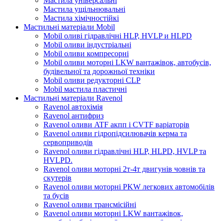
Мастила універсальні
Мастила ущільнювальні
Мастила хімічностійкі
Мастильні матеріали Mobil
Mobil оливі гідравлічні HLP, HVLP и HLPD
Mobil оливи індустріальні
Mobil оливи компресорні
Mobil оливи моторні LKW вантажівок, автобусів,
будівельної та дорожньої техніки
Mobil оливи редукторні CLP
Mobil мастила пластичні
Мастильні матеріали Ravenol
Ravenol автохімія
Ravenol антифриз
Ravenol оливи ATF акпп і CVTF варіаторів
Ravenol оливи гідропідсилювачів керма та
сервоприводів
Ravenol оливи гідравлічні HLP, HLPD, HVLP та
HVLPD.
Ravenol оливи моторні 2т-4т двигунів човнів та
скутерів
Ravenol оливи моторні PKW легкових автомобілів
та бусів
Ravenol оливи трансмісійні
Ravenol оливи моторні LKW вантажівок,