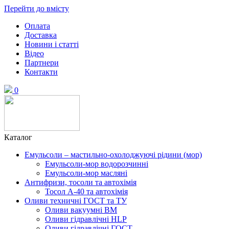
Перейти до вмісту
Оплата
Доставка
Новини і статті
Відео
Партнери
Контакти
0
Каталог
Емульсоли – мастильно-охолоджуючі рідини (мор)
Емульсоли-мор водорозчинні
Емульсоли-мор масляні
Антифризи, тосоли та автохімія
Тосол А-40 та автохімія
Оливи техничні ГОСТ та ТУ
Оливи вакуумні ВМ
Оливи гідравлічні HLP
Оливи гідравлічні ГОСТ