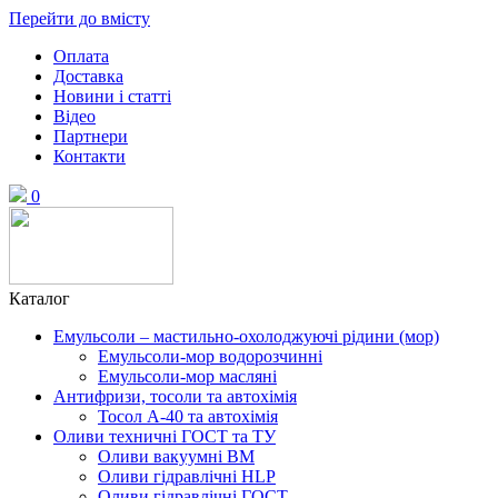
Перейти до вмісту
Оплата
Доставка
Новини і статті
Відео
Партнери
Контакти
0
Каталог
Емульсоли – мастильно-охолоджуючі рідини (мор)
Емульсоли-мор водорозчинні
Емульсоли-мор масляні
Антифризи, тосоли та автохімія
Тосол А-40 та автохімія
Оливи техничні ГОСТ та ТУ
Оливи вакуумні ВМ
Оливи гідравлічні HLP
Оливи гідравлічні ГОСТ