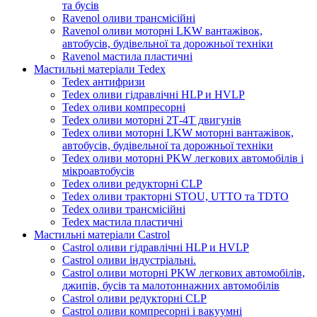
та бусів
Ravenol оливи трансмісійні
Ravenol оливи моторні LKW вантажівок,
автобусів, будівельної та дорожньої техніки
Ravenol мастила пластичні
Мастильні матеріали Tedex
Tedex антифризи
Tedex оливи гідравлічні HLP и HVLP
Tedex оливи компресорні
Tedex оливи моторні 2Т-4Т двигунів
Tedex оливи моторні LKW моторні вантажівок,
автобусів, будівельної та дорожньої техніки
Tedex оливи моторні PKW легкових автомобілів і
мікроавтобусів
Tedex оливи редукторні CLP
Tedex оливи тракторні STOU, UTTO та TDTO
Tedex оливи трансмісійні
Tedex мастила пластичні
Мастильні матеріали Castrol
Castrol оливи гідравлічні HLP и HVLP
Castrol оливи індустріальні.
Castrol оливи моторні PKW легкових автомобілів,
джипів, бусів та малотоннажних автомобілів
Castrol оливи редукторні CLP
Castrol оливи компресорні і вакуумні