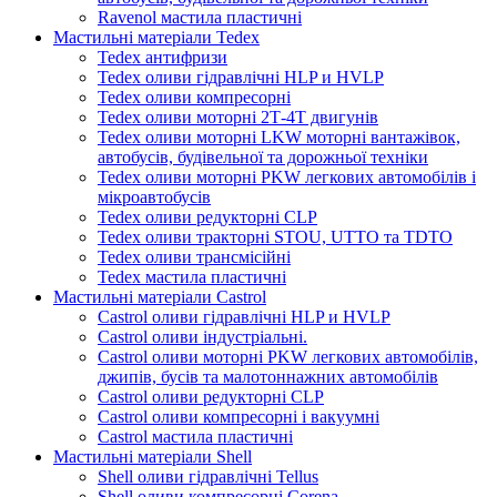
Ravenol мастила пластичні
Мастильні матеріали Tedex
Tedex антифризи
Tedex оливи гідравлічні HLP и HVLP
Tedex оливи компресорні
Tedex оливи моторні 2Т-4Т двигунів
Tedex оливи моторні LKW моторні вантажівок,
автобусів, будівельної та дорожньої техніки
Tedex оливи моторні PKW легкових автомобілів і
мікроавтобусів
Tedex оливи редукторні CLP
Tedex оливи тракторні STOU, UTTO та TDTO
Tedex оливи трансмісійні
Tedex мастила пластичні
Мастильні матеріали Castrol
Castrol оливи гідравлічні HLP и HVLP
Castrol оливи індустріальні.
Castrol оливи моторні PKW легкових автомобілів,
джипів, бусів та малотоннажних автомобілів
Castrol оливи редукторні CLP
Castrol оливи компресорні і вакуумні
Castrol мастила пластичні
Мастильні матеріали Shell
Shell оливи гідравлічні Tellus
Shell оливи компресорні Corena