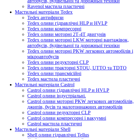
автобусів, будівельної та дорожньої техніки
Ravenol мастила пластичні
Мастильні матеріали Tedex
Tedex антифризи
Tedex оливи гідравлічні HLP и HVLP
Tedex оливи компресорні
Tedex оливи моторні 2Т-4Т двигунів
Tedex оливи моторні LKW моторні вантажівок,
автобусів, будівельної та дорожньої техніки
Tedex оливи моторні PKW легкових автомобілів і
мікроавтобусів
Tedex оливи редукторні CLP
Tedex оливи тракторні STOU, UTTO та TDTO
Tedex оливи трансмісійні
Tedex мастила пластичні
Мастильні матеріали Castrol
Castrol оливи гідравлічні HLP и HVLP
Castrol оливи індустріальні.
Castrol оливи моторні PKW легкових автомобілів,
джипів, бусів та малотоннажних автомобілів
Castrol оливи редукторні CLP
Castrol оливи компресорні і вакуумні
Castrol мастила пластичні
Мастильні матеріали Shell
Shell оливи гідравлічні Tellus