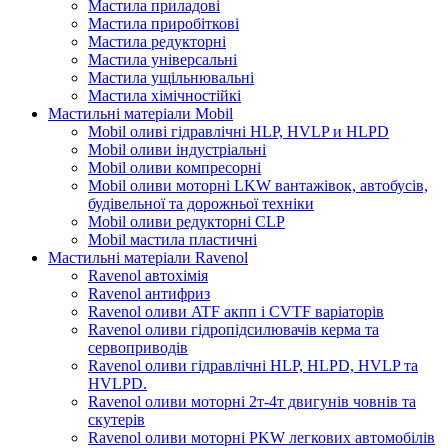
Мастила приладові
Мастила приробіткові
Мастила редукторні
Мастила універсальні
Мастила ущільнювальні
Мастила хімічностійкі
Мастильні матеріали Mobil
Mobil оливі гідравлічні HLP, HVLP и HLPD
Mobil оливи індустріальні
Mobil оливи компресорні
Mobil оливи моторні LKW вантажівок, автобусів,
будівельної та дорожньої техніки
Mobil оливи редукторні CLP
Mobil мастила пластичні
Мастильні матеріали Ravenol
Ravenol автохімія
Ravenol антифриз
Ravenol оливи ATF акпп і CVTF варіаторів
Ravenol оливи гідропідсилювачів керма та
сервоприводів
Ravenol оливи гідравлічні HLP, HLPD, HVLP та
HVLPD.
Ravenol оливи моторні 2т-4т двигунів човнів та
скутерів
Ravenol оливи моторні PKW легкових автомобілів