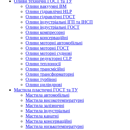
Оливи техничні ГОСТ та ТУ
Оливи вакуумні ВМ
Оливи гідравлічні HLP
Оливи гідравлічні ГОСТ
Оливи індустріальні ІГП та ІНСП
Оливи індустріальні ГОСТ
Оливи компресорні
Оливи консерваційні
Оливи моторні автомобільні
Оливи моторні ГОСТ
Оливи моторні суднові
Оливи редукторні CLP
Оливи теплоносії
Оливи трансмісійні
Оливи трансформаторні
Оливи турбінні
Оливи циліндрові
Мастила пластичні ГОСТ та ТУ
Мастила автомобільні
Мастила високотемпературні
Мастила залізничні
Мастила індустріальні
Мастила канатні
Мастила консерваційні
Мастила низькотемпературні