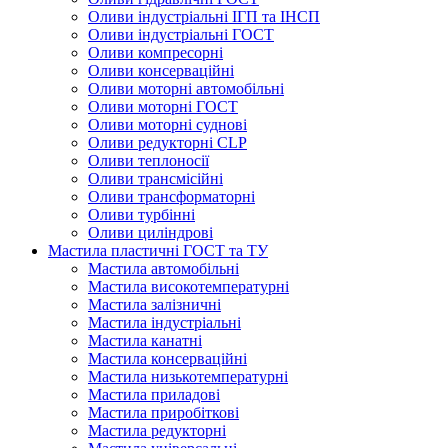
Оливи індустріальні ІГП та ІНСП
Оливи індустріальні ГОСТ
Оливи компресорні
Оливи консерваційні
Оливи моторні автомобільні
Оливи моторні ГОСТ
Оливи моторні суднові
Оливи редукторні CLP
Оливи теплоносії
Оливи трансмісійні
Оливи трансформаторні
Оливи турбінні
Оливи циліндрові
Мастила пластичні ГОСТ та ТУ
Мастила автомобільні
Мастила високотемпературні
Мастила залізничні
Мастила індустріальні
Мастила канатні
Мастила консерваційні
Мастила низькотемпературні
Мастила приладові
Мастила приробіткові
Мастила редукторні