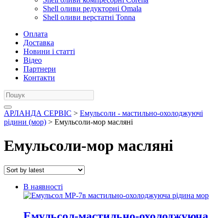
Shell оливи редукторні Omala
Shell оливи верстатні Tonna
Оплата
Доставка
Новини і статті
Відео
Партнери
Контакти
АРЛАНДА СЕРВІС
>
Емульсоли - мастильно-охолоджуючі
рідини (мор)
> Емульсоли-мор масляні
Емульсоли-мор масляні
В наявності
Емульсол-мастильно-охолоджуюча