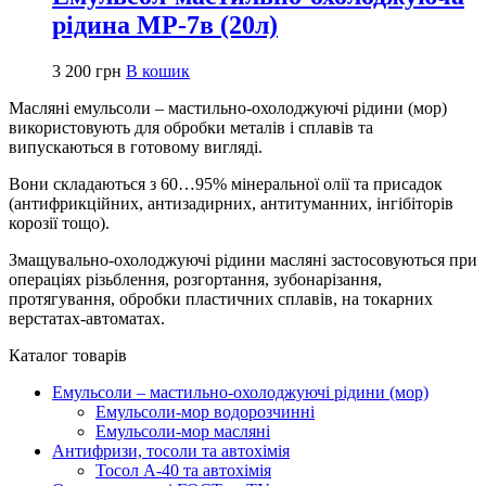
рідина МР-7в (20л)
3 200
грн
В кошик
Масляні емульсоли – мастильно-охолоджуючі рідини (мор)
використовують для обробки металів і сплавів та
випускаються в готовому вигляді.
Вони складаються з 60…95% мінеральної олії та присадок
(антифрикційних, антизадирних, антитуманних, інгібіторів
корозії тощо).
Змащувально-охолоджуючі рідини масляні застосовуються при
операціях різьблення, розгортання, зубонарізання,
протягування, обробки пластичних сплавів, на токарних
верстатах-автоматах.
Каталог товарів
Емульсоли – мастильно-охолоджуючі рідини (мор)
Емульсоли-мор водорозчинні
Емульсоли-мор масляні
Антифризи, тосоли та автохімія
Тосол А-40 та автохімія