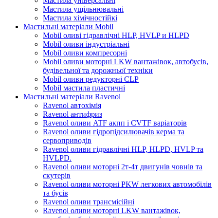
Мастила універсальні
Мастила ущільнювальні
Мастила хімічностійкі
Мастильні матеріали Mobil
Mobil оливі гідравлічні HLP, HVLP и HLPD
Mobil оливи індустріальні
Mobil оливи компресорні
Mobil оливи моторні LKW вантажівок, автобусів,
будівельної та дорожньої техніки
Mobil оливи редукторні CLP
Mobil мастила пластичні
Мастильні матеріали Ravenol
Ravenol автохімія
Ravenol антифриз
Ravenol оливи ATF акпп і CVTF варіаторів
Ravenol оливи гідропідсилювачів керма та
сервоприводів
Ravenol оливи гідравлічні HLP, HLPD, HVLP та
HVLPD.
Ravenol оливи моторні 2т-4т двигунів човнів та
скутерів
Ravenol оливи моторні PKW легкових автомобілів
та бусів
Ravenol оливи трансмісійні
Ravenol оливи моторні LKW вантажівок,