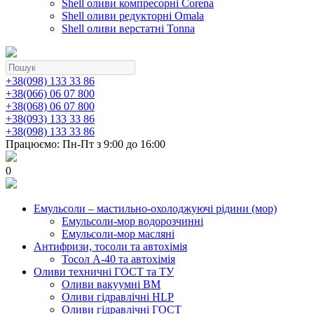
Shell оливи компресорні Corena
Shell оливи редукторні Omala
Shell оливи верстатні Tonna
+38(098) 133 33 86
+38(066) 06 07 800
+38(068) 06 07 800
+38(093) 133 33 86
+38(098) 133 33 86
Працюємо: Пн-Пт з 9:00 до 16:00
0
Емульсоли – мастильно-охолоджуючі рідини (мор)
Емульсоли-мор водорозчинні
Емульсоли-мор масляні
Антифризи, тосоли та автохімія
Тосол А-40 та автохімія
Оливи техничні ГОСТ та ТУ
Оливи вакуумні ВМ
Оливи гідравлічні HLP
Оливи гідравлічні ГОСТ