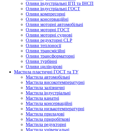
Оливи індустріальні ІГП та ІНСП
Оливи індустріальні ГОСТ
Оливи компресорні
Оливи консерваційні
Оливи моторні автомобільні
Оливи моторні ГОСТ
Оливи моторні суднові
Оливи редукторні CLP
Оливи теплоносії
Оливи трансмісійні
Оливи трансформаторні
Оливи турбінні
Оливи циліндрові
Мастила пластичні ГОСТ та ТУ
Мастила автомобільні
Мастила високотемпературні
Мастила залізничні
Мастила індустріальні
Мастила канатні
Мастила консерваційні
Мастила низькотемпературні
Мастила приладові
Мастила приробіткові
Мастила редукторні
Мастила універсальні