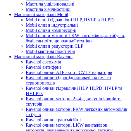
Мастила ущільнювальні
Мастила хімічностійкі
Мастильні матеріали Mobil
Mobil оливі гідравлічні HLP, HVLP и HLPD
Mobil оливи індустріальні
Mobil оливи компресорні
Mobil оливи моторні LKW вантажівок, автобусів,
будівельної та дорожньої техніки
Mobil оливи редукторні CLP
Mobil мастила пластичні
Мастильні матеріали Ravenol
Ravenol автохімія
Ravenol антифриз
Ravenol оливи ATF акпп і CVTF варіаторів
Ravenol оливи гідропідсилювачів керма та
сервоприводів
Ravenol оливи гідравлічні HLP, HLPD, HVLP та
HVLPD.
Ravenol оливи моторні 2т-4т двигунів човнів та
скутерів
Ravenol оливи моторні PKW легкових автомобілів
та бусів
Ravenol оливи трансмісійні
Ravenol оливи моторні LKW вантажівок,
автобусів, будівельної та дорожньої техніки