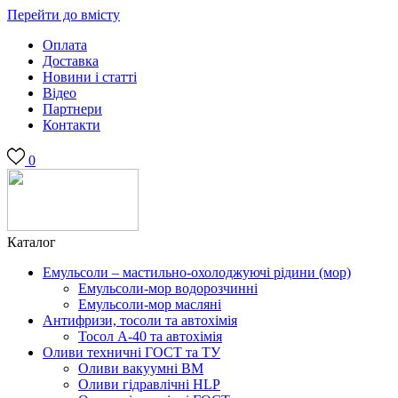
Перейти до вмісту
Оплата
Доставка
Новини і статті
Відео
Партнери
Контакти
0
Каталог
Емульсоли – мастильно-охолоджуючі рідини (мор)
Емульсоли-мор водорозчинні
Емульсоли-мор масляні
Антифризи, тосоли та автохімія
Тосол А-40 та автохімія
Оливи техничні ГОСТ та ТУ
Оливи вакуумні ВМ
Оливи гідравлічні HLP