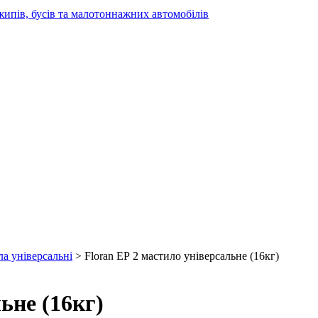
жипів, бусів та малотоннажних автомобілів
а універсальні
> Floran ЕР 2 мастило універсальне (16кг)
ьне (16кг)