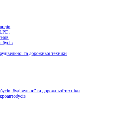
водів
VLPD.
терів
 бусів
будівельної та дорожньої техніки
усів, будівельної та дорожньої техніки
кроавтобусів