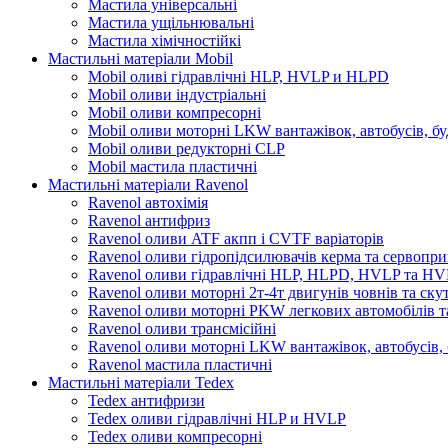
Мастила універсальні
Мастила ущільнювальні
Мастила хімічностійкі
Мастильні матеріали Mobil
Mobil оливі гідравлічні HLP, HVLP и HLPD
Mobil оливи індустріальні
Mobil оливи компресорні
Mobil оливи моторні LKW вантажівок, автобусів, бу
Mobil оливи редукторні CLP
Mobil мастила пластичні
Мастильні матеріали Ravenol
Ravenol автохімія
Ravenol антифриз
Ravenol оливи ATF акпп і CVTF варіаторів
Ravenol оливи гідропідсилювачів керма та сервопри
Ravenol оливи гідравлічні HLP, HLPD, HVLP та H
Ravenol оливи моторні 2т-4т двигунів човнів та ску
Ravenol оливи моторні PKW легкових автомобілів та
Ravenol оливи трансмісійні
Ravenol оливи моторні LKW вантажівок, автобусів, 
Ravenol мастила пластичні
Мастильні матеріали Tedex
Tedex антифризи
Tedex оливи гідравлічні HLP и HVLP
Tedex оливи компресорні