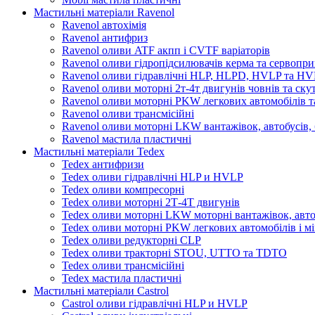
Мастильні матеріали Ravenol
Ravenol автохімія
Ravenol антифриз
Ravenol оливи ATF акпп і CVTF варіаторів
Ravenol оливи гідропідсилювачів керма та сервопри
Ravenol оливи гідравлічні HLP, HLPD, HVLP та H
Ravenol оливи моторні 2т-4т двигунів човнів та ску
Ravenol оливи моторні PKW легкових автомобілів та
Ravenol оливи трансмісійні
Ravenol оливи моторні LKW вантажівок, автобусів, 
Ravenol мастила пластичні
Мастильні матеріали Tedex
Tedex антифризи
Tedex оливи гідравлічні HLP и HVLP
Tedex оливи компресорні
Tedex оливи моторні 2Т-4Т двигунів
Tedex оливи моторні LKW моторні вантажівок, автоб
Tedex оливи моторні PKW легкових автомобілів і мі
Tedex оливи редукторні CLP
Tedex оливи тракторні STOU, UTTO та TDTO
Tedex оливи трансмісійні
Tedex мастила пластичні
Мастильні матеріали Castrol
Castrol оливи гідравлічні HLP и HVLP