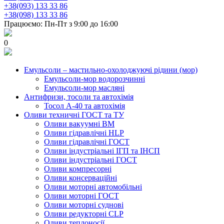
+38(093) 133 33 86
+38(098) 133 33 86
Працюємо: Пн-Пт з 9:00 до 16:00
0
Емульсоли – мастильно-охолоджуючі рідини (мор)
Емульсоли-мор водорозчинні
Емульсоли-мор масляні
Антифризи, тосоли та автохімія
Тосол А-40 та автохімія
Оливи техничні ГОСТ та ТУ
Оливи вакуумні ВМ
Оливи гідравлічні HLP
Оливи гідравлічні ГОСТ
Оливи індустріальні ІГП та ІНСП
Оливи індустріальні ГОСТ
Оливи компресорні
Оливи консерваційні
Оливи моторні автомобільні
Оливи моторні ГОСТ
Оливи моторні суднові
Оливи редукторні CLP
Оливи теплоносії