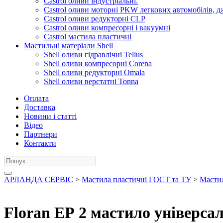
Castrol оливи індустріальні.
Castrol оливи моторні PKW легкових автомобілів, д
Castrol оливи редукторні CLP
Castrol оливи компресорні і вакуумні
Castrol мастила пластичні
Мастильні матеріали Shell
Shell оливи гідравлічні Tellus
Shell оливи компресорні Corena
Shell оливи редукторні Omala
Shell оливи верстатні Tonna
Оплата
Доставка
Новини і статті
Відео
Партнери
Контакти
АРЛАНДА СЕРВІС
>
Мастила пластичні ГОСТ та ТУ
>
Мастил
Floran ЕР 2 мастило універсал