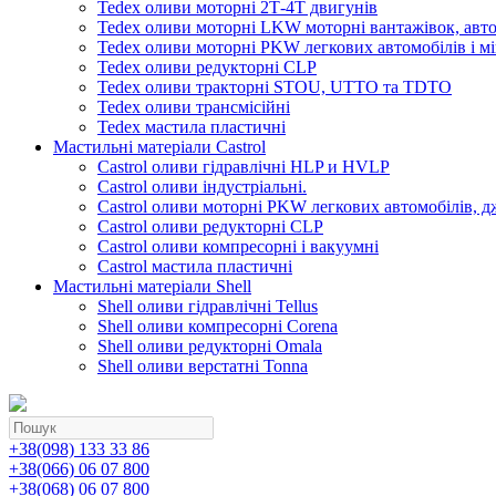
Tedex оливи моторні 2Т-4Т двигунів
Tedex оливи моторні LKW моторні вантажівок, автоб
Tedex оливи моторні PKW легкових автомобілів і мі
Tedex оливи редукторні CLP
Tedex оливи тракторні STOU, UTTO та TDTO
Tedex оливи трансмісійні
Tedex мастила пластичні
Мастильні матеріали Castrol
Castrol оливи гідравлічні HLP и HVLP
Castrol оливи індустріальні.
Castrol оливи моторні PKW легкових автомобілів, д
Castrol оливи редукторні CLP
Castrol оливи компресорні і вакуумні
Castrol мастила пластичні
Мастильні матеріали Shell
Shell оливи гідравлічні Tellus
Shell оливи компресорні Corena
Shell оливи редукторні Omala
Shell оливи верстатні Tonna
+38(098) 133 33 86
+38(066) 06 07 800
+38(068) 06 07 800