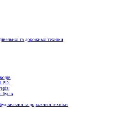
дівельної та дорожньої техніки
водів
VLPD.
терів
 бусів
будівельної та дорожньої техніки