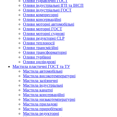
Оливи гідравлічні ГОСТ
Оливи індустріальні ІГП та ІНСП
Оливи індустріальні ГОСТ
Оливи компресорні
Оливи консерваційні
Оливи моторні автомобільні
Оливи моторні ГОСТ
Оливи моторні суднові
Оливи редукторні CLP
Оливи теплоносії
Оливи трансмісійні
Оливи трансформаторні
Оливи турбінні
Оливи циліндрові
Мастила пластичні ГОСТ та ТУ
Мастила автомобільні
Мастила високотемпературні
Мастила залізничні
Мастила індустріальні
Мастила канатні
Мастила консерваційні
Мастила низькотемпературні
Мастила приладові
Мастила приробіткові
Мастила редукторні