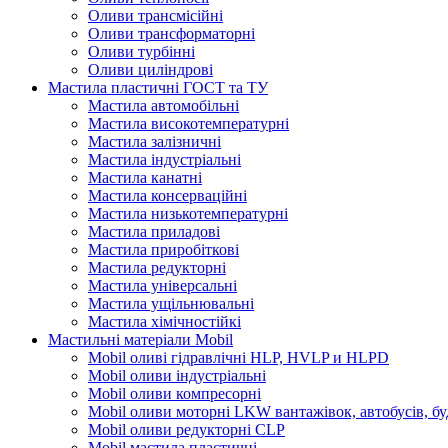
Оливи трансмісійні
Оливи трансформаторні
Оливи турбінні
Оливи циліндрові
Мастила пластичні ГОСТ та ТУ
Мастила автомобільні
Мастила високотемпературні
Мастила залізничні
Мастила індустріальні
Мастила канатні
Мастила консерваційні
Мастила низькотемпературні
Мастила приладові
Мастила приробіткові
Мастила редукторні
Мастила універсальні
Мастила ущільнювальні
Мастила хімічностійкі
Мастильні матеріали Mobil
Mobil оливі гідравлічні HLP, HVLP и HLPD
Mobil оливи індустріальні
Mobil оливи компресорні
Mobil оливи моторні LKW вантажівок, автобусів, бу
Mobil оливи редукторні CLP
Mobil мастила пластичні