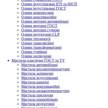
Оливи індустріальні ІГП та ІНСП
Оливи індустріальні ГОСТ
Оливи компресорні
Оливи консерваційні
Оливи моторні автомобільні
Оливи моторні ГОСТ
Оливи моторні суднові
Оливи редукторні CLP
Оливи теплоносії
Оливи трансмісійні
Оливи трансформаторні
Оливи турбінні
Оливи циліндрові
Мастила пластичні ГОСТ та ТУ
Мастила автомобільні
Мастила високотемпературні
Мастила залізничні
Мастила індустріальні
Мастила канатні
Мастила консерваційні
Мастила низькотемпературні
Мастила приладові
Мастила приробіткові
Мастила редукторні