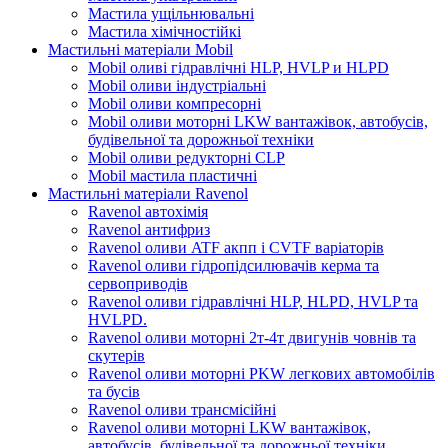
Мастила ущільнювальні
Мастила хімічностійкі
Мастильні матеріали Mobil
Mobil оливі гідравлічні HLP, HVLP и HLPD
Mobil оливи індустріальні
Mobil оливи компресорні
Mobil оливи моторні LKW вантажівок, автобусів,
будівельної та дорожньої техніки
Mobil оливи редукторні CLP
Mobil мастила пластичні
Мастильні матеріали Ravenol
Ravenol автохімія
Ravenol антифриз
Ravenol оливи ATF акпп і CVTF варіаторів
Ravenol оливи гідропідсилювачів керма та
сервоприводів
Ravenol оливи гідравлічні HLP, HLPD, HVLP та
HVLPD.
Ravenol оливи моторні 2т-4т двигунів човнів та
скутерів
Ravenol оливи моторні PKW легкових автомобілів
та бусів
Ravenol оливи трансмісійні
Ravenol оливи моторні LKW вантажівок,
автобусів, будівельної та дорожньої техніки