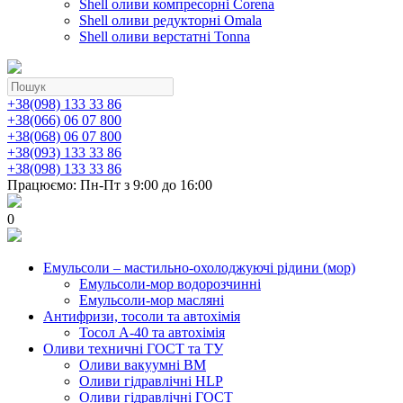
Shell оливи компресорні Corena
Shell оливи редукторні Omala
Shell оливи верстатні Tonna
+38(098) 133 33 86
+38(066) 06 07 800
+38(068) 06 07 800
+38(093) 133 33 86
+38(098) 133 33 86
Працюємо: Пн-Пт з 9:00 до 16:00
0
Емульсоли – мастильно-охолоджуючі рідини (мор)
Емульсоли-мор водорозчинні
Емульсоли-мор масляні
Антифризи, тосоли та автохімія
Тосол А-40 та автохімія
Оливи техничні ГОСТ та ТУ
Оливи вакуумні ВМ
Оливи гідравлічні HLP
Оливи гідравлічні ГОСТ