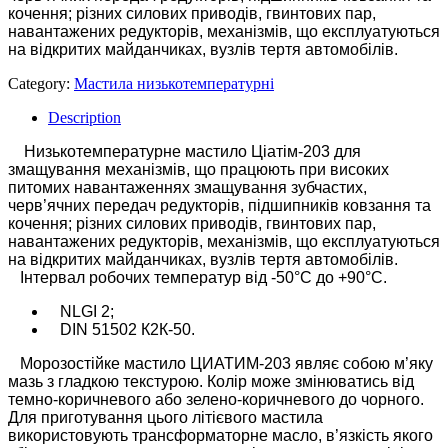
кочення; різних силових приводів, гвинтових пар,
навантажених редукторів, механізмів, що експлуатуються
на відкритих майданчиках, вузлів тертя автомобілів.
Category:
Мастила низькотемпературні
Description
Низькотемпературне мастило Ціатім-203 для
змащування механізмів, що працюють при високих
питомих навантаженнях змащування зубчастих,
черв’ячних передач редукторів, підшипників ковзання та
кочення; різних силових приводів, гвинтових пар,
навантажених редукторів, механізмів, що експлуатуються
на відкритих майданчиках, вузлів тертя автомобілів.
Інтервал робочих температур від -50°С до +90°С.
NLGI 2;
DIN 51502 К2К-50.
Морозостійке мастило ЦИАТИМ-203 являє собою м’яку
мазь з гладкою текстурою. Колір може змінюватись від
темно-коричневого або зелено-коричневого до чорного.
Для приготування цього літієвого мастила
використовують трансформаторне масло, в’язкість якого