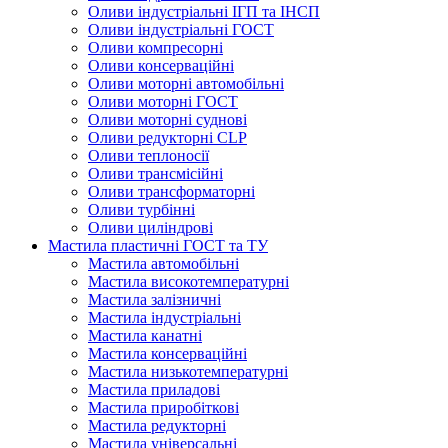
Оливи індустріальні ІГП та ІНСП
Оливи індустріальні ГОСТ
Оливи компресорні
Оливи консерваційні
Оливи моторні автомобільні
Оливи моторні ГОСТ
Оливи моторні суднові
Оливи редукторні CLP
Оливи теплоносії
Оливи трансмісійні
Оливи трансформаторні
Оливи турбінні
Оливи циліндрові
Мастила пластичні ГОСТ та ТУ
Мастила автомобільні
Мастила високотемпературні
Мастила залізничні
Мастила індустріальні
Мастила канатні
Мастила консерваційні
Мастила низькотемпературні
Мастила приладові
Мастила приробіткові
Мастила редукторні
Мастила універсальні