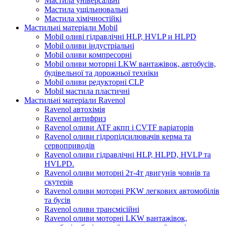
Мастила універсальні
Мастила ущільнювальні
Мастила хімічностійкі
Мастильні матеріали Mobil
Mobil оливі гідравлічні HLP, HVLP и HLPD
Mobil оливи індустріальні
Mobil оливи компресорні
Mobil оливи моторні LKW вантажівок, автобусів,
будівельної та дорожньої техніки
Mobil оливи редукторні CLP
Mobil мастила пластичні
Мастильні матеріали Ravenol
Ravenol автохімія
Ravenol антифриз
Ravenol оливи ATF акпп і CVTF варіаторів
Ravenol оливи гідропідсилювачів керма та
сервоприводів
Ravenol оливи гідравлічні HLP, HLPD, HVLP та
HVLPD.
Ravenol оливи моторні 2т-4т двигунів човнів та
скутерів
Ravenol оливи моторні PKW легкових автомобілів
та бусів
Ravenol оливи трансмісійні
Ravenol оливи моторні LKW вантажівок,