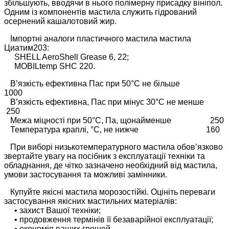
збільшують, вводячи в нього полімерну присадку вініпол.
Одним із компонентів мастила служить гідрований
осернений кашалотовий жир.
Імпортні аналоги пластичного мастила мастила
Циатим203:
SHELL AeroShell Grease 6, 22;
MOBILtemp SHC 220.
В’язкість ефективна Пас при 50°С не більше
1000
В’язкість ефективна, Пас при мінус 30°С не менше
250
Межа міцності при 50°С, Па, щонайменше 250
Температура краплі, °С, не нижче 160
При виборі низькотемпературного мастила обов’язково
звертайте увагу на посібник з експлуатації техніки та
обладнання, де чітко зазначено необхідний від мастила,
умови застосування та можливі замінники.
Купуйте якісні мастила морозостійкі. Оцініть переваги
застосування якісних мастильних матеріалів:
• захист Вашої техніки;
• продовження термінів її безаварійної експлуатації;
• економія ваших грошей.