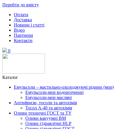
Перейти до вмісту
Оплата
Доставка
Новини і статті
Відео
Партнери
Контакти
0
Каталог
Емульсоли – мастильно-охолоджуючі рідини (мор)
Емульсоли-мор водорозчинні
Емульсоли-мор масляні
Антифризи, тосоли та автохімія
Тосол А-40 та автохімія
Оливи техничні ГОСТ та ТУ
Оливи вакуумні ВМ
Оливи гідравлічні HLP
Оливи гідравлічні ГОСТ