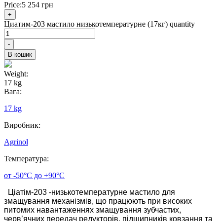
Price:
5 254
грн
+
Циатим-203 мастило низькотемпературне (17кг) quantity
-
В кошик
Weight:
17 kg
Вага:
17 kg
Виробник:
Agrinol
Температура:
от -50°С до +90°С
Ціатім-203 -низькотемпературне мастило для
змащування механізмів, що працюють при високих
питомих навантаженнях змащування зубчастих,
черв’ячних передач редукторів, підшипників ковзання та