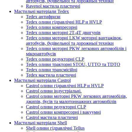
автобусів, будівельної та дорожньої техніки
Ravenol мастила пластичні
Мастильні матеріали Tedex
Tedex антифризи
Tedex оливи гідравлічні HLP и HVLP
Tedex оливи компресорні
Tedex оливи моторні 2Т-4Т двигунів
Tedex оливи моторні LKW моторні вантажівок,
автобусів, будівельної та дорожньої техніки
Tedex оливи моторні PKW легкових автомобілів і
мікроавтобусів
Tedex оливи редукторні CLP
Tedex оливи тракторні STOU, UTTO та TDTO
Tedex оливи трансмісійні
Tedex мастила пластичні
Мастильні матеріали Castrol
Castrol оливи гідравлічні HLP и HVLP
Castrol оливи індустріальні.
Castrol оливи моторні PKW легкових автомобілів,
джипів, бусів та малотоннажних автомобілів
Castrol оливи редукторні CLP
Castrol оливи компресорні і вакуумні
Castrol мастила пластичні
Мастильні матеріали Shell
Shell оливи гідравлічні Tellus