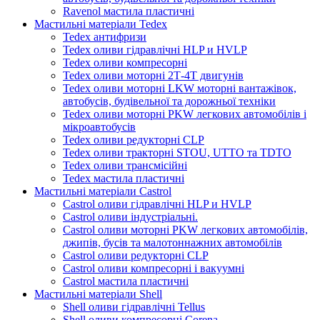
Ravenol мастила пластичні
Мастильні матеріали Tedex
Tedex антифризи
Tedex оливи гідравлічні HLP и HVLP
Tedex оливи компресорні
Tedex оливи моторні 2Т-4Т двигунів
Tedex оливи моторні LKW моторні вантажівок,
автобусів, будівельної та дорожньої техніки
Tedex оливи моторні PKW легкових автомобілів і
мікроавтобусів
Tedex оливи редукторні CLP
Tedex оливи тракторні STOU, UTTO та TDTO
Tedex оливи трансмісійні
Tedex мастила пластичні
Мастильні матеріали Castrol
Castrol оливи гідравлічні HLP и HVLP
Castrol оливи індустріальні.
Castrol оливи моторні PKW легкових автомобілів,
джипів, бусів та малотоннажних автомобілів
Castrol оливи редукторні CLP
Castrol оливи компресорні і вакуумні
Castrol мастила пластичні
Мастильні матеріали Shell
Shell оливи гідравлічні Tellus
Shell оливи компресорні Corena