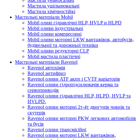
Мастила універсальні
Мастила ущільнювальні
Мастила хімічностійкі
Мастильні матеріали Mobil
Mobil оливі гідравлічні HLP, HVLP и HLPD
Mobil оливи індустріальні
Mobil оливи компресорні
Mobil оливи моторні LKW вантажівок, автобусів,
будівельної та дорожньої техніки
Mobil оливи редукторні CLP
Mobil мастила пластичні
Мастильні матеріали Ravenol
Ravenol автохімія
Ravenol антифриз
Ravenol оливи ATF акпп і CVTF варіаторів
Ravenol оливи гідропідсилювачів керма та
сервоприводів
Ravenol оливи гідравлічні HLP, HLPD, HVLP та
HVLPD.
Ravenol оливи моторні 2т-4т двигунів човнів та
скутерів
Ravenol оливи моторні PKW легкових автомобілів
та бусів
Ravenol оливи трансмісійні
Ravenol оливи моторні LKW вантажівок,