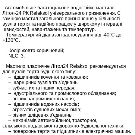
Автомобільне багатоцільове водостійке мастило
Літол-24 РК Relaksol універсального призначення. Є
заміною мастил загального призначення у більшості
вузлів тертя та надійно працює у широкому інтервалі
швидкостей, навантажень та температур.
Температурний діапазон застосування від -40°С до
+130°С.
Колір жовто-коричневий;
NLGI 3.
Мастило пластичне Літол24 Relaksol рекомендується
для вузлів тертя будь-якого типу:
– підшипників кочення та ковзання;
– шарнірних вузлів та з’єднань;
– зубчастих та інших передач;
– індустріального та промислового обладнання;
– різних напрямних ковзання;
– підшипників водяних насосів;
– агрегатів суднових механізмів;
– різних шліцевих з’єднаннь;
– механізмів автомобільної, тракторної,
сільськогосподарської та дорожно-будівельної техніки;
– поверхонь тертя та підшипників електричних машин.