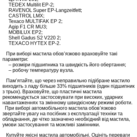
TEDEX Multilit EP-2;
RAVENOL Super EP-Langzeitfett;
CASTROL LMX;
Texaco MULTIFAK EP 2;
Agip F1 CR MU3;
MOBILUX EP2;
Shell Gadus S2 V220 2;
TEXACO HYTEX EP-2.
При виборі мастила обов’язково враховуйте такі
параметри:
– розміри підшипника та швидкість його обертання;
– робочу температуру вузла.
Пам’ятайте, що через неправильно підібране мастило
виходить з ладу більше 33% підшипників (один підшипник
з трьох). Враховуйте, що пластичні мастила
рекомендується застосовувати при високих, ударних
навантаженнях та змінному швидкісному режимі роботи.
​ При виборі автомобільного мастила обов’язково
звертайте увагу на посібник з експлуатації техніки та
обладнання, де чітко зазначено необхідний від мастила,
умови застосування та можливі замінники.
Купуйте якісні мастила автомобільні. Оцініть переваги