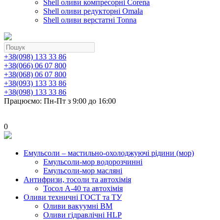
Shell оливи компресорні Corena
Shell оливи редукторні Omala
Shell оливи верстатні Tonna
+38(098) 133 33 86
+38(066) 06 07 800
+38(068) 06 07 800
+38(093) 133 33 86
+38(098) 133 33 86
Працюємо: Пн-Пт з 9:00 до 16:00
0
Емульсоли – мастильно-охолоджуючі рідини (мор)
Емульсоли-мор водорозчинні
Емульсоли-мор масляні
Антифризи, тосоли та автохімія
Тосол А-40 та автохімія
Оливи техничні ГОСТ та ТУ
Оливи вакуумні ВМ
Оливи гідравлічні HLP