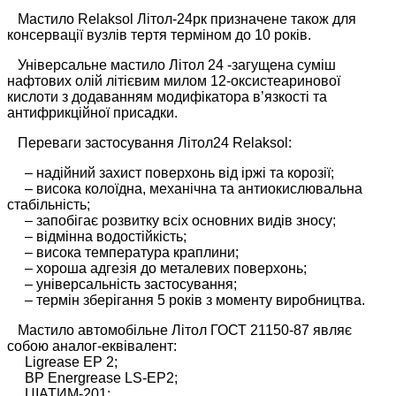
Мастило Relaksol Літол-24рк призначене також для
консервації вузлів тертя терміном до 10 років.
Універсальне мастило Літол 24 -загущена суміш
нафтових олій літієвим милом 12-оксистеаринової
кислоти з додаванням модифікатора в’язкості та
антифрикційної присадки.
Переваги застосування Літол24 Relaksol:
– надійний захист поверхонь від іржі та корозії;
– висока колоїдна, механічна та антиокислювальна
стабільність;
– запобігає розвитку всіх основних видів зносу;
– відмінна водостійкість;
– висока температура краплини;
– хороша адгезія до металевих поверхонь;
– універсальність застосування;
– термін зберігання 5 років з моменту виробництва.
Мастило автомобільне Літол ГОСТ 21150-87 являє
собою аналог-еквівалент:
Ligrease EP 2;
BP Energrease LS-EP2;
ЦІАТИМ-201;