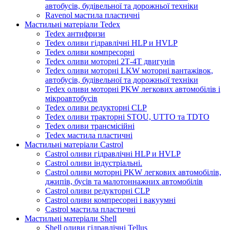
автобусів, будівельної та дорожньої техніки
Ravenol мастила пластичні
Мастильні матеріали Tedex
Tedex антифризи
Tedex оливи гідравлічні HLP и HVLP
Tedex оливи компресорні
Tedex оливи моторні 2Т-4Т двигунів
Tedex оливи моторні LKW моторні вантажівок,
автобусів, будівельної та дорожньої техніки
Tedex оливи моторні PKW легкових автомобілів і
мікроавтобусів
Tedex оливи редукторні CLP
Tedex оливи тракторні STOU, UTTO та TDTO
Tedex оливи трансмісійні
Tedex мастила пластичні
Мастильні матеріали Castrol
Castrol оливи гідравлічні HLP и HVLP
Castrol оливи індустріальні.
Castrol оливи моторні PKW легкових автомобілів,
джипів, бусів та малотоннажних автомобілів
Castrol оливи редукторні CLP
Castrol оливи компресорні і вакуумні
Castrol мастила пластичні
Мастильні матеріали Shell
Shell оливи гідравлічні Tellus