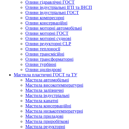
Оливи гідравлічні ГОСТ
Оливи індустріальні ІГП та ІНСП
Оливи індустріальні ГОСТ
Оливи компресорні
Оливи консерваційні
Оливи моторні автомобільні
Оливи моторні ГОСТ
Оливи моторні суднові
Оливи редукторні CLP
Оливи теплоносії
Оливи трансмісійні
Оливи трансформаторні
Оливи турбінні
Оливи циліндрові
Мастила пластичні ГОСТ та ТУ
Мастила автомобільні
Мастила високотемпературні
Мастила залізничні
Мастила індустріальні
Мастила канатні
Мастила консерваційні
Мастила низькотемпературні
Мастила приладові
Мастила приробіткові
Мастила редукторні