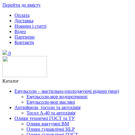
Перейти до вмісту
Оплата
Доставка
Новини і статті
Відео
Партнери
Контакти
0
Каталог
Емульсоли – мастильно-охолоджуючі рідини (мор)
Емульсоли-мор водорозчинні
Емульсоли-мор масляні
Антифризи, тосоли та автохімія
Тосол А-40 та автохімія
Оливи техничні ГОСТ та ТУ
Оливи вакуумні ВМ
Оливи гідравлічні HLP
Оливи гідравлічні ГОСТ