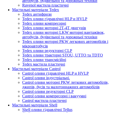
автобусів, будівельної та дорожньої техніки
Ravenol мастила пластичні
Мастильні матеріали Tedex
Tedex антифризи
Tedex оливи гідравлічні HLP и HVLP
Tedex оливи компресорні
Tedex оливи моторні 2Т-4Т двигунів
Tedex оливи моторні LKW моторні вантажівок,
автобусів, будівельної та дорожньої техніки
Tedex оливи моторні PKW легкових автомобілів і
мікроавтобусів
Tedex оливи редукторні CLP
Tedex оливи тракторні STOU, UTTO та TDTO
Tedex оливи трансмісійні
Tedex мастила пластичні
Мастильні матеріали Castrol
Castrol оливи гідравлічні HLP и HVLP
Castrol оливи індустріальні.
Castrol оливи моторні PKW легкових автомобілів,
джипів, бусів та малотоннажних автомобілів
Castrol оливи редукторні CLP
Castrol оливи компресорні і вакуумні
Castrol мастила пластичні
Мастильні матеріали Shell
Shell оливи гідравлічні Tellus