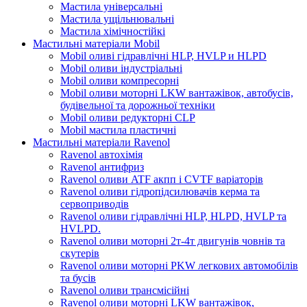
Мастила універсальні
Мастила ущільнювальні
Мастила хімічностійкі
Мастильні матеріали Mobil
Mobil оливі гідравлічні HLP, HVLP и HLPD
Mobil оливи індустріальні
Mobil оливи компресорні
Mobil оливи моторні LKW вантажівок, автобусів,
будівельної та дорожньої техніки
Mobil оливи редукторні CLP
Mobil мастила пластичні
Мастильні матеріали Ravenol
Ravenol автохімія
Ravenol антифриз
Ravenol оливи ATF акпп і CVTF варіаторів
Ravenol оливи гідропідсилювачів керма та
сервоприводів
Ravenol оливи гідравлічні HLP, HLPD, HVLP та
HVLPD.
Ravenol оливи моторні 2т-4т двигунів човнів та
скутерів
Ravenol оливи моторні PKW легкових автомобілів
та бусів
Ravenol оливи трансмісійні
Ravenol оливи моторні LKW вантажівок,