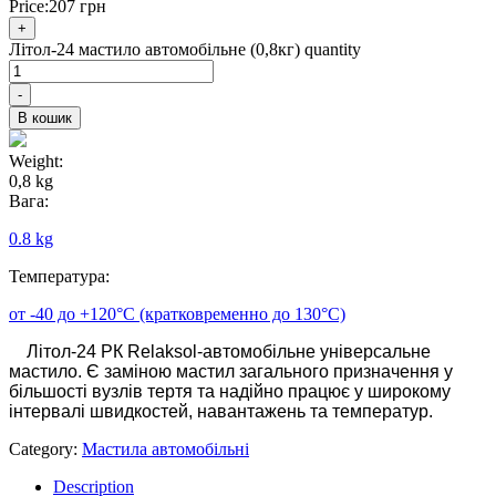
Price:
207
грн
+
Літол-24 мастило автомобільне (0,8кг) quantity
-
В кошик
Weight:
0,8 kg
Вага:
0.8 kg
Температура:
от -40 до +120°С (кратковременно до 130°С)
Літол-24 РК Relaksol-автомобільне універсальне
мастило. Є заміною мастил загального призначення у
більшості вузлів тертя та надійно працює у широкому
інтервалі швидкостей, навантажень та температур.
Category:
Мастила автомобільні
Description