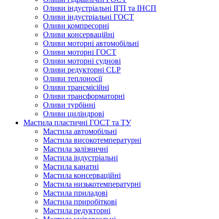
Оливи індустріальні ІГП та ІНСП
Оливи індустріальні ГОСТ
Оливи компресорні
Оливи консерваційні
Оливи моторні автомобільні
Оливи моторні ГОСТ
Оливи моторні суднові
Оливи редукторні CLP
Оливи теплоносії
Оливи трансмісійні
Оливи трансформаторні
Оливи турбінні
Оливи циліндрові
Мастила пластичні ГОСТ та ТУ
Мастила автомобільні
Мастила високотемпературні
Мастила залізничні
Мастила індустріальні
Мастила канатні
Мастила консерваційні
Мастила низькотемпературні
Мастила приладові
Мастила приробіткові
Мастила редукторні