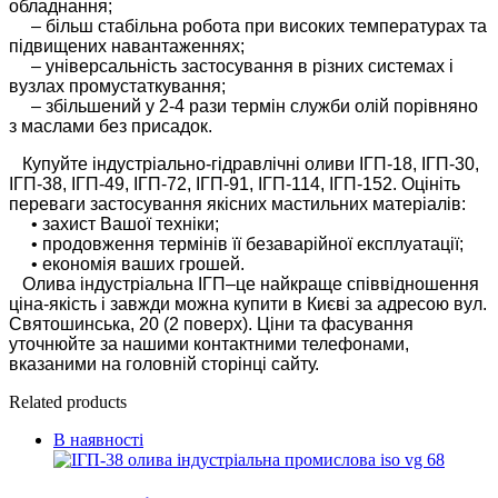
обладнання;
– більш стабільна робота при високих температурах та
підвищених навантаженнях;
– універсальність застосування в різних системах і
вузлах промустаткування;
– збільшений у 2-4 рази термін служби олій порівняно
з маслами без присадок.
Купуйте індустріально-гідравлічні оливи ІГП-18, ІГП-30,
ІГП-38, ІГП-49, ІГП-72, ІГП-91, ІГП-114, ІГП-152. Оцініть
переваги застосування якісних мастильних матеріалів:
• захист Вашої техніки;
• продовження термінів її безаварійної експлуатації;
• економія ваших грошей.
Олива індустріальна ІГП–це найкраще співвідношення
ціна-якість і завжди можна купити в Києві за адресою вул.
Святошинська, 20 (2 поверх). Ціни та фасування
уточнюйте за нашими контактними телефонами,
вказаними на головній сторінці сайту.
Related products
В наявності