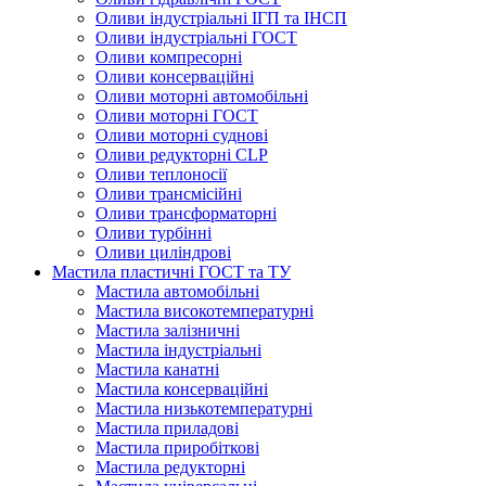
Оливи індустріальні ІГП та ІНСП
Оливи індустріальні ГОСТ
Оливи компресорні
Оливи консерваційні
Оливи моторні автомобільні
Оливи моторні ГОСТ
Оливи моторні суднові
Оливи редукторні CLP
Оливи теплоносії
Оливи трансмісійні
Оливи трансформаторні
Оливи турбінні
Оливи циліндрові
Мастила пластичні ГОСТ та ТУ
Мастила автомобільні
Мастила високотемпературні
Мастила залізничні
Мастила індустріальні
Мастила канатні
Мастила консерваційні
Мастила низькотемпературні
Мастила приладові
Мастила приробіткові
Мастила редукторні