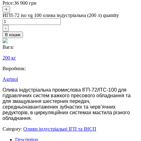
Price:
36 900
грн
+
ИГП-72 iso vg 100 олива індустріальна (200 л) quantity
-
В кошик
Вага:
200 кг
Виробник:
Agrinol
Олива індустріальна промислова ІГП-72/ІТС-100 для
гідравлічних систем важкого пресового обладнання та
для змащування шестерних передач,
середньонавантажених зубчастих та черв’ячних
редукторів, в циркуляційних системах мастила різного
обладнання.
Category:
Оливи індустріальні ІГП та ІНСП
Description