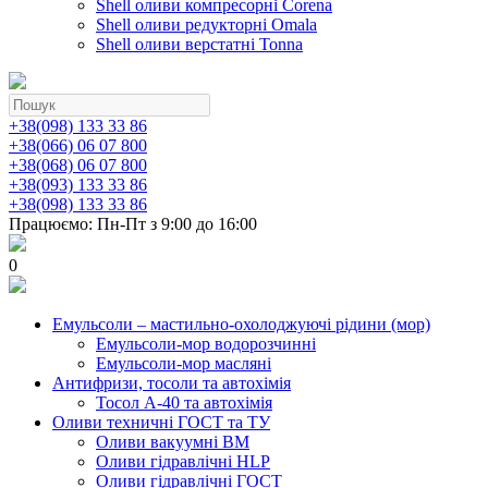
Shell оливи компресорні Corena
Shell оливи редукторні Omala
Shell оливи верстатні Tonna
+38(098) 133 33 86
+38(066) 06 07 800
+38(068) 06 07 800
+38(093) 133 33 86
+38(098) 133 33 86
Працюємо: Пн-Пт з 9:00 до 16:00
0
Емульсоли – мастильно-охолоджуючі рідини (мор)
Емульсоли-мор водорозчинні
Емульсоли-мор масляні
Антифризи, тосоли та автохімія
Тосол А-40 та автохімія
Оливи техничні ГОСТ та ТУ
Оливи вакуумні ВМ
Оливи гідравлічні HLP
Оливи гідравлічні ГОСТ