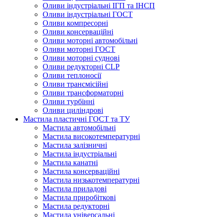
Оливи індустріальні ІГП та ІНСП
Оливи індустріальні ГОСТ
Оливи компресорні
Оливи консерваційні
Оливи моторні автомобільні
Оливи моторні ГОСТ
Оливи моторні суднові
Оливи редукторні CLP
Оливи теплоносії
Оливи трансмісійні
Оливи трансформаторні
Оливи турбінні
Оливи циліндрові
Мастила пластичні ГОСТ та ТУ
Мастила автомобільні
Мастила високотемпературні
Мастила залізничні
Мастила індустріальні
Мастила канатні
Мастила консерваційні
Мастила низькотемпературні
Мастила приладові
Мастила приробіткові
Мастила редукторні
Мастила універсальні