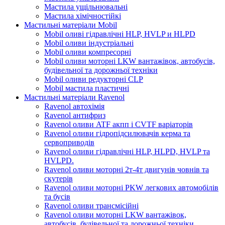
Мастила ущільнювальні
Мастила хімічностійкі
Мастильні матеріали Mobil
Mobil оливі гідравлічні HLP, HVLP и HLPD
Mobil оливи індустріальні
Mobil оливи компресорні
Mobil оливи моторні LKW вантажівок, автобусів,
будівельної та дорожньої техніки
Mobil оливи редукторні CLP
Mobil мастила пластичні
Мастильні матеріали Ravenol
Ravenol автохімія
Ravenol антифриз
Ravenol оливи ATF акпп і CVTF варіаторів
Ravenol оливи гідропідсилювачів керма та
сервоприводів
Ravenol оливи гідравлічні HLP, HLPD, HVLP та
HVLPD.
Ravenol оливи моторні 2т-4т двигунів човнів та
скутерів
Ravenol оливи моторні PKW легкових автомобілів
та бусів
Ravenol оливи трансмісійні
Ravenol оливи моторні LKW вантажівок,
автобусів, будівельної та дорожньої техніки