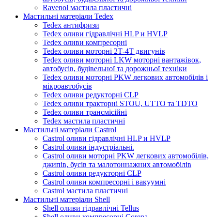
Ravenol мастила пластичні
Мастильні матеріали Tedex
Tedex антифризи
Tedex оливи гідравлічні HLP и HVLP
Tedex оливи компресорні
Tedex оливи моторні 2Т-4Т двигунів
Tedex оливи моторні LKW моторні вантажівок,
автобусів, будівельної та дорожньої техніки
Tedex оливи моторні PKW легкових автомобілів і
мікроавтобусів
Tedex оливи редукторні CLP
Tedex оливи тракторні STOU, UTTO та TDTO
Tedex оливи трансмісійні
Tedex мастила пластичні
Мастильні матеріали Castrol
Castrol оливи гідравлічні HLP и HVLP
Castrol оливи індустріальні.
Castrol оливи моторні PKW легкових автомобілів,
джипів, бусів та малотоннажних автомобілів
Castrol оливи редукторні CLP
Castrol оливи компресорні і вакуумні
Castrol мастила пластичні
Мастильні матеріали Shell
Shell оливи гідравлічні Tellus
Shell оливи компресорні Corena