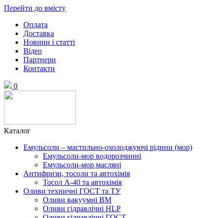
Перейти до вмісту
Оплата
Доставка
Новини і статті
Відео
Партнери
Контакти
0
Каталог
Емульсоли – мастильно-охолоджуючі рідини (мор)
Емульсоли-мор водорозчинні
Емульсоли-мор масляні
Антифризи, тосоли та автохімія
Тосол А-40 та автохімія
Оливи техничні ГОСТ та ТУ
Оливи вакуумні ВМ
Оливи гідравлічні HLP
Оливи гідравлічні ГОСТ