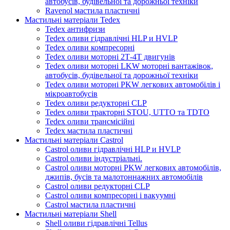
автобусів, будівельної та дорожньої техніки
Ravenol мастила пластичні
Мастильні матеріали Tedex
Tedex антифризи
Tedex оливи гідравлічні HLP и HVLP
Tedex оливи компресорні
Tedex оливи моторні 2Т-4Т двигунів
Tedex оливи моторні LKW моторні вантажівок,
автобусів, будівельної та дорожньої техніки
Tedex оливи моторні PKW легкових автомобілів і
мікроавтобусів
Tedex оливи редукторні CLP
Tedex оливи тракторні STOU, UTTO та TDTO
Tedex оливи трансмісійні
Tedex мастила пластичні
Мастильні матеріали Castrol
Castrol оливи гідравлічні HLP и HVLP
Castrol оливи індустріальні.
Castrol оливи моторні PKW легкових автомобілів,
джипів, бусів та малотоннажних автомобілів
Castrol оливи редукторні CLP
Castrol оливи компресорні і вакуумні
Castrol мастила пластичні
Мастильні матеріали Shell
Shell оливи гідравлічні Tellus