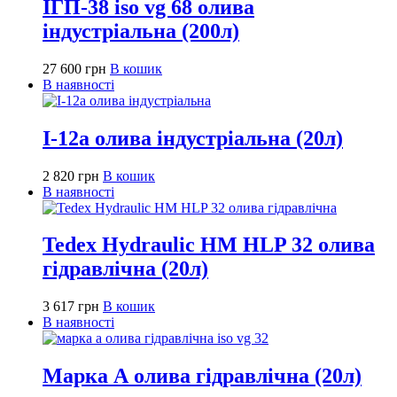
ІГП-38 iso vg 68 олива
індустріальна (200л)
27 600
грн
В кошик
В наявності
І-12а олива індустріальна (20л)
2 820
грн
В кошик
В наявності
Tedex Hydraulic HM HLP 32 олива
гідравлічна (20л)
3 617
грн
В кошик
В наявності
Марка А олива гідравлічна (20л)