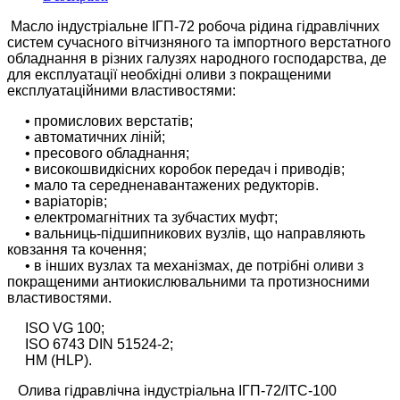
Масло і
ндустріальне ІГП-72 робоча рідина гідравлічних
систем сучасного вітчизняного та імпортного верстатного
обладнання в різних галузях народного господарства, де
для експлуатації необхідні оливи з покращеними
експлуатаційними властивостями:
• промислових верстатів;
• автоматичних ліній;
• пресового обладнання;
• високошвидкісних коробок передач і приводів;
• мало та середненавантажених редукторів.
• варіаторів;
• електромагнітних та зубчастих муфт;
• вальниць-підшипникових вузлів, що направляють
ковзання та кочення;
• в інших вузлах та механізмах, де потрібні оливи з
покращеними антиокислювальними та протизносними
властивостями.
ISO VG 100;
ISO 6743 DIN 51524-2;
HM (HLP).
Олива гідравлічна індустріальна ІГП-72/ІТС-100