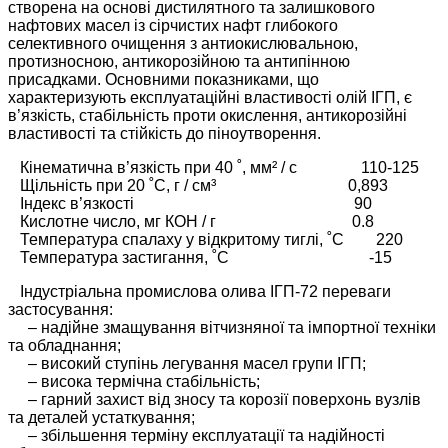
створена на основі дистилятного та залишкового
нафтових масел із сірчистих нафт глибокого
селективного очищення з антиокислювальною,
протизносною, антикорозійною та антипінною
присадками. Основними показниками, що
характеризують експлуатаційні властивості олій ІГП, є
в’язкість, стабільність проти окислення, антикорозійні
властивості та стійкість до піноутворення.
Кінематична в’язкість при 40 ˚, мм² / с 110-125
Щільність при 20 ˚C, г / см³ 0,893
Індекс в’язкості 90
Кислотне число, мг КОН / г 0.8
Температура спалаху у відкритому тиглі, ˚С 220
Температура застигання, ˚С -15
Індустріальна промислова олива ІГП-72 переваги
застосування:
– надійне змащування вітчизняної та імпортної техніки
та обладнання;
– високий ступінь легування масел групи ІГП;
– висока термічна стабільність;
– гарний захист від зносу та корозії поверхонь вузлів
та деталей устаткування;
– збільшення терміну експлуатації та надійності