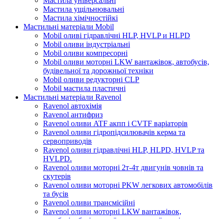
Мастила універсальні
Мастила ущільнювальні
Мастила хімічностійкі
Мастильні матеріали Mobil
Mobil оливі гідравлічні HLP, HVLP и HLPD
Mobil оливи індустріальні
Mobil оливи компресорні
Mobil оливи моторні LKW вантажівок, автобусів,
будівельної та дорожньої техніки
Mobil оливи редукторні CLP
Mobil мастила пластичні
Мастильні матеріали Ravenol
Ravenol автохімія
Ravenol антифриз
Ravenol оливи ATF акпп і CVTF варіаторів
Ravenol оливи гідропідсилювачів керма та
сервоприводів
Ravenol оливи гідравлічні HLP, HLPD, HVLP та
HVLPD.
Ravenol оливи моторні 2т-4т двигунів човнів та
скутерів
Ravenol оливи моторні PKW легкових автомобілів
та бусів
Ravenol оливи трансмісійні
Ravenol оливи моторні LKW вантажівок,