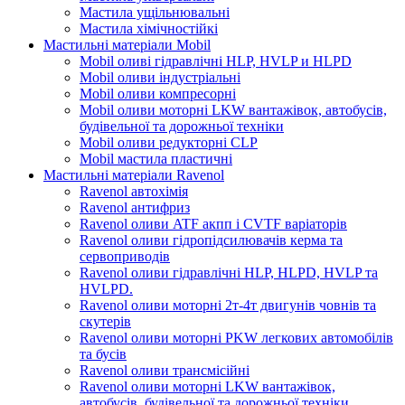
Мастила ущільнювальні
Мастила хімічностійкі
Мастильні матеріали Mobil
Mobil оливі гідравлічні HLP, HVLP и HLPD
Mobil оливи індустріальні
Mobil оливи компресорні
Mobil оливи моторні LKW вантажівок, автобусів,
будівельної та дорожньої техніки
Mobil оливи редукторні CLP
Mobil мастила пластичні
Мастильні матеріали Ravenol
Ravenol автохімія
Ravenol антифриз
Ravenol оливи ATF акпп і CVTF варіаторів
Ravenol оливи гідропідсилювачів керма та
сервоприводів
Ravenol оливи гідравлічні HLP, HLPD, HVLP та
HVLPD.
Ravenol оливи моторні 2т-4т двигунів човнів та
скутерів
Ravenol оливи моторні PKW легкових автомобілів
та бусів
Ravenol оливи трансмісійні
Ravenol оливи моторні LKW вантажівок,
автобусів, будівельної та дорожньої техніки