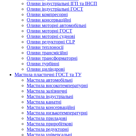
Оливи індустріальні ІГП та ІНСП
Оливи індустріальні ГОСТ
Оливи компресорні
Оливи консерваційні
Оливи моторні автомобільні
Оливи моторні ГОСТ
Оливи моторні суднові
Оливи редукторні CLP
Оливи теплоносії
Оливи трансмісійні
Оливи трансформаторні
Оливи турбінні
Оливи циліндрові
Мастила пластичні ГОСТ та ТУ
Мастила автомобільні
Мастила високотемпературні
Мастила залізничні
Мастила індустріальні
Мастила канатні
Мастила консерваційні
Мастила низькотемпературні
Мастила приладові
Мастила приробіткові
Мастила редукторні
Мастила універсальні