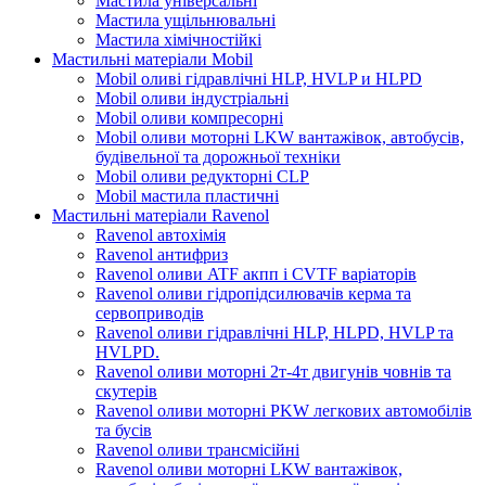
Мастила універсальні
Мастила ущільнювальні
Мастила хімічностійкі
Мастильні матеріали Mobil
Mobil оливі гідравлічні HLP, HVLP и HLPD
Mobil оливи індустріальні
Mobil оливи компресорні
Mobil оливи моторні LKW вантажівок, автобусів,
будівельної та дорожньої техніки
Mobil оливи редукторні CLP
Mobil мастила пластичні
Мастильні матеріали Ravenol
Ravenol автохімія
Ravenol антифриз
Ravenol оливи ATF акпп і CVTF варіаторів
Ravenol оливи гідропідсилювачів керма та
сервоприводів
Ravenol оливи гідравлічні HLP, HLPD, HVLP та
HVLPD.
Ravenol оливи моторні 2т-4т двигунів човнів та
скутерів
Ravenol оливи моторні PKW легкових автомобілів
та бусів
Ravenol оливи трансмісійні
Ravenol оливи моторні LKW вантажівок,