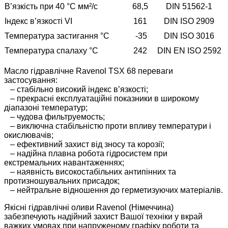
В’язкість при 40 °C мм²/с
68,5
DIN 51562-1
Індекс в’язкості VI
161
DIN ISO 2909
Температура застигання °С
-35
DIN ISO 3016
Температура спалаху °С
242
DIN EN ISO 2592
Масло гідравлічне Ravenol TSX 68 переваги
застосування:
– стабільно високий індекс в’язкості;
– прекрасні експлуатаційні показники в широкому
діапазоні температур;
– чудова фильтруемость;
– виключна стабільністю проти впливу температури і
окислювачів;
– ефективний захист від зносу та корозії;
– надійна плавна робота гідросистем при
екстремальних навантаженнях;
– наявність високостабільних антипінних та
протизношувальних присадок;
– нейтральне відношення до герметизуючих матеріалів.
Якісні гідравлічні оливи Ravenol (Німеччина)
забезпечують надійний захист Вашої техніки у вкрай
важких умовах при напруженому графіку роботи та