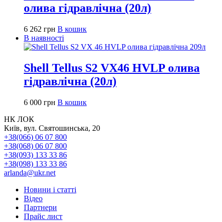
олива гідравлічна (20л)
6 262
грн
В кошик
В наявності
Shell Tellus S2 VX46 HVLP олива
гідравлічна (20л)
6 000
грн
В кошик
НК ЛОК
Київ, вул. Святошинська, 20
+38(066) 06 07 800
+38(068) 06 07 800
+38(093) 133 33 86
+38(098) 133 33 86
arlanda@ukr.net
Новини і статті
Відео
Партнери
Прайс лист