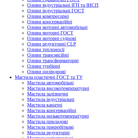
Оливи індустріальні ІГП та ІНСП
Оливи індустріальні ГОСТ
Оливи компресорні
Оливи консерваційні
Оливи моторні автомобільні
Оливи моторні ГОСТ
Оливи моторні суднові
Оливи редукторні CLP
Оливи теплоносії
Оливи трансмісійні
Оливи трансформаторні
Оливи турбінні
Оливи циліндрові
Мастила пластичні ГОСТ та ТУ
Мастила автомобільні
Мастила високотемпературні
Мастила залізничні
Мастила індустріальні
Мастила канатні
Мастила консерваційні
Мастила низькотемпературні
Мастила приладові
Мастила приробіткові
Мастила редукторні