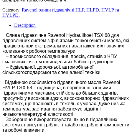
Category:
Ravenol оливи гідравлічні HLP, HLPD, HVLP та
HVLPD.
Description
Олива
гідравлічна Ravenol Hydraulikoel TSX 68 для
гідравлічних систем з фільтрами тонкої очистки масла, які
працюють при екстремальних навантаженнях і значних
коливаннях робочої температури:
– промислового обладнання, пресів, станків з ЧПУ,
смазочних систем шпиндельних бабок і редукторів.
– будівельної, дорожньої, автомобільної,
сільськогосподарської та спеціальної техніки.
Відмінною особливістю гідравлічного масла Ravenol
HVLP TSX 68 – підвищена, в порівнянні з іншими
гідравлічними маслами, стійкість до більших здвигів,
присутніх у високошвидких, високонапорних гідравлічних
системах, що працюють в тяжёлых умовах. Дуже низька
температура застивання забезпечує відмінні
низькотемпературні властивості.
Заборонено використовувати, якщо в гідравлічних
системах присутні сріблясті та/або посріблені компоненти
та робочі елементи.