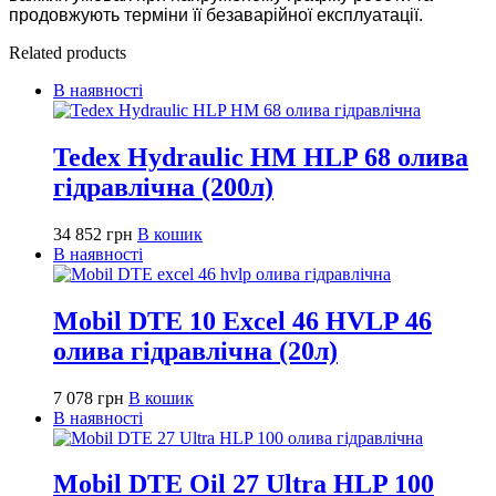
продовжують терміни її безаварійної експлуатації.
Related products
В наявності
Tedex Hydraulic HM HLP 68 олива
гідравлічна (200л)
34 852
грн
В кошик
В наявності
Mobil DTE 10 Excel 46 HVLP 46
олива гідравлічна (20л)
7 078
грн
В кошик
В наявності
Mobil DTE Oil 27 Ultra HLP 100