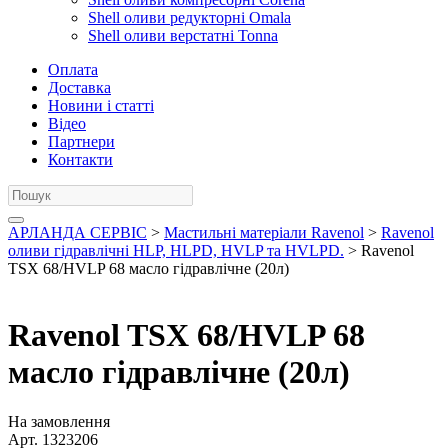
Shell оливи редукторні Omala
Shell оливи верстатні Tonna
Оплата
Доставка
Новини і статті
Відео
Партнери
Контакти
АРЛАНДА СЕРВІС
>
Мастильні матеріали Ravenol
>
Ravenol
оливи гідравлічні HLP, HLPD, HVLP та HVLPD.
> Ravenol
TSX 68/HVLP 68 масло гідравлічне (20л)
Ravenol TSX 68/HVLP 68
масло гідравлічне (20л)
На замовлення
Арт.
1323206