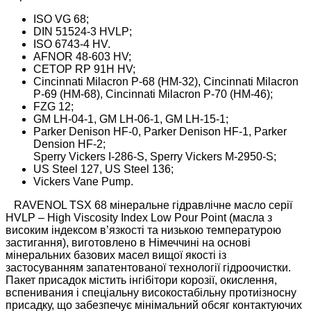
ISO VG 68;
DIN 51524-3 HVLP;
ISO 6743-4 HV.
AFNOR 48-603 HV;
CETOP RP 91H HV;
Cincinnati Milacron P-68 (HM-32), Cincinnati Milacron
P-69 (HM-68), Cincinnati Milacron P-70 (HM-46);
FZG 12;
GM LH-04-1, GM LH-06-1, GM LH-15-1;
Parker Denison HF-0, Parker Denison HF-1, Parker
Dension HF-2;
Sperry Vickers I-286-S, Sperry Vickers M-2950-S;
US Steel 127, US Steel 136;
Vickers Vane Pump.
RAVENOL TSX 68 мінеральне гідравлічне масло серії
HVLP – High Viscosity Index Low Pour Point (масла з
високим індексом в’язкості та низькою температурою
застигання), виготовлено в Німеччині на основі
мінеральних базових масел вищої якості із
застосуванням запатентованої технології гідроочистки.
Пакет присадок містить інгібітори корозії, окислення,
вспенивания і спеціальну високостабільну протиізносну
присадку, що забезпечує мінімальний обсяг контактуючих