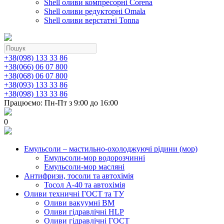
Shell оливи компресорні Corena
Shell оливи редукторні Omala
Shell оливи верстатні Tonna
+38(098) 133 33 86
+38(066) 06 07 800
+38(068) 06 07 800
+38(093) 133 33 86
+38(098) 133 33 86
Працюємо: Пн-Пт з 9:00 до 16:00
0
Емульсоли – мастильно-охолоджуючі рідини (мор)
Емульсоли-мор водорозчинні
Емульсоли-мор масляні
Антифризи, тосоли та автохімія
Тосол А-40 та автохімія
Оливи техничні ГОСТ та ТУ
Оливи вакуумні ВМ
Оливи гідравлічні HLP
Оливи гідравлічні ГОСТ