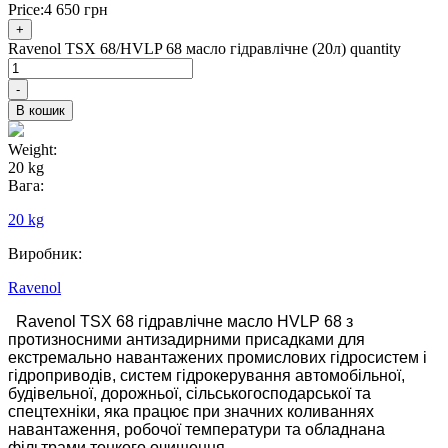
Price:
4 650
грн
+
Ravenol TSX 68/HVLP 68 масло гідравлічне (20л) quantity
-
В кошик
Weight:
20 kg
Вага:
20 kg
Виробник:
Ravenol
Ravenol TSX 68
гідравлічне масло HVLP 68 з
протизносними антизадирними присадками для
екстремально навантажених промислових гідросистем і
гідроприводів, систем гідрокерування автомобільної,
будівельної, дорожньої, сільськогосподарської та
спецтехніки, яка працює при значних коливаннях
навантаження, робочої температури та обладнана
фільтрами тонкого очищення.