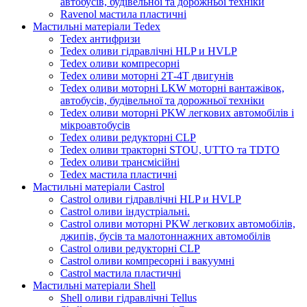
автобусів, будівельної та дорожньої техніки
Ravenol мастила пластичні
Мастильні матеріали Tedex
Tedex антифризи
Tedex оливи гідравлічні HLP и HVLP
Tedex оливи компресорні
Tedex оливи моторні 2Т-4Т двигунів
Tedex оливи моторні LKW моторні вантажівок,
автобусів, будівельної та дорожньої техніки
Tedex оливи моторні PKW легкових автомобілів і
мікроавтобусів
Tedex оливи редукторні CLP
Tedex оливи тракторні STOU, UTTO та TDTO
Tedex оливи трансмісійні
Tedex мастила пластичні
Мастильні матеріали Castrol
Castrol оливи гідравлічні HLP и HVLP
Castrol оливи індустріальні.
Castrol оливи моторні PKW легкових автомобілів,
джипів, бусів та малотоннажних автомобілів
Castrol оливи редукторні CLP
Castrol оливи компресорні і вакуумні
Castrol мастила пластичні
Мастильні матеріали Shell
Shell оливи гідравлічні Tellus