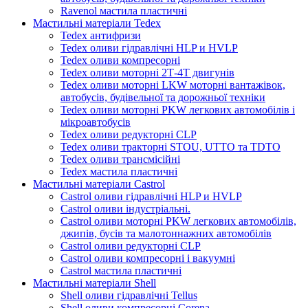
Ravenol мастила пластичні
Мастильні матеріали Tedex
Tedex антифризи
Tedex оливи гідравлічні HLP и HVLP
Tedex оливи компресорні
Tedex оливи моторні 2Т-4Т двигунів
Tedex оливи моторні LKW моторні вантажівок,
автобусів, будівельної та дорожньої техніки
Tedex оливи моторні PKW легкових автомобілів і
мікроавтобусів
Tedex оливи редукторні CLP
Tedex оливи тракторні STOU, UTTO та TDTO
Tedex оливи трансмісійні
Tedex мастила пластичні
Мастильні матеріали Castrol
Castrol оливи гідравлічні HLP и HVLP
Castrol оливи індустріальні.
Castrol оливи моторні PKW легкових автомобілів,
джипів, бусів та малотоннажних автомобілів
Castrol оливи редукторні CLP
Castrol оливи компресорні і вакуумні
Castrol мастила пластичні
Мастильні матеріали Shell
Shell оливи гідравлічні Tellus
Shell оливи компресорні Corena