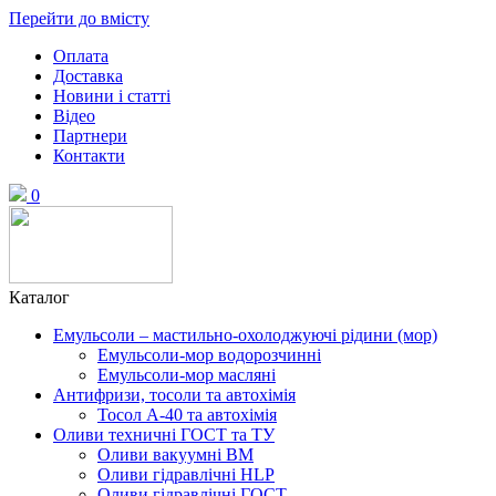
Перейти до вмісту
Оплата
Доставка
Новини і статті
Відео
Партнери
Контакти
0
Каталог
Емульсоли – мастильно-охолоджуючі рідини (мор)
Емульсоли-мор водорозчинні
Емульсоли-мор масляні
Антифризи, тосоли та автохімія
Тосол А-40 та автохімія
Оливи техничні ГОСТ та ТУ
Оливи вакуумні ВМ
Оливи гідравлічні HLP
Оливи гідравлічні ГОСТ