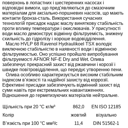
поверхонь в лопастних і шестеренних насосах і
відповідні вимоги, що пред’являються до смазочним
матеріалам для аксіально-поршневих насосів, що мають
контакти бронза-сталь. Використання сучасних
технологій присадок надає маслу виняткову стабільність
проти впливу температури і окислювачів. У присутності
води масло демонструє відмінну фільтруемість, знижену
схильність до гідролізу і хороше водовідділення.
Масло HVLP 68 Ravenol Hydraulikoel TSX володіє
виключною стабільністю в наявності води і відмінною
фільтруемостью. Оно успішно пройшло випробування
фільтруемості AFNOR NF-E Dry and Wet. Олива
забезпечує прекрасний захист від ржавчини і корозії і
швидке повітровідділення, що передує утворенню пени.
Олива особливо характеризується високим стабільним
індексом в’язкості та надійної захисту від коррозії.
Ефективні присадки забезпечують відмінний захист від
суми навіть при екстремальних навантаженнях.
Відношення до герметизуючих матеріалів нейтральне.
Щільність при 20 °C кг/м³
862,0
EN ISO 12185
Колір
жовтий
візуально
В’язкість при 100 °C мм²/с
11,4
DIN 51562-1