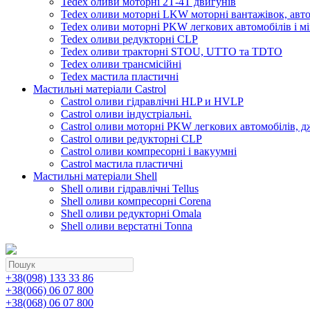
Tedex оливи моторні 2Т-4Т двигунів
Tedex оливи моторні LKW моторні вантажівок, автоб
Tedex оливи моторні PKW легкових автомобілів і мі
Tedex оливи редукторні CLP
Tedex оливи тракторні STOU, UTTO та TDTO
Tedex оливи трансмісійні
Tedex мастила пластичні
Мастильні матеріали Castrol
Castrol оливи гідравлічні HLP и HVLP
Castrol оливи індустріальні.
Castrol оливи моторні PKW легкових автомобілів, д
Castrol оливи редукторні CLP
Castrol оливи компресорні і вакуумні
Castrol мастила пластичні
Мастильні матеріали Shell
Shell оливи гідравлічні Tellus
Shell оливи компресорні Corena
Shell оливи редукторні Omala
Shell оливи верстатні Tonna
+38(098) 133 33 86
+38(066) 06 07 800
+38(068) 06 07 800