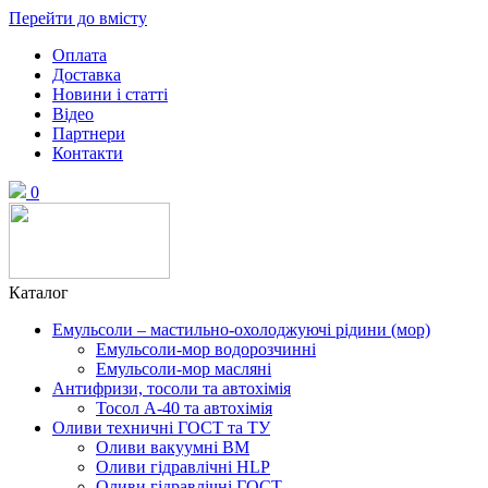
Перейти до вмісту
Оплата
Доставка
Новини і статті
Відео
Партнери
Контакти
0
Каталог
Емульсоли – мастильно-охолоджуючі рідини (мор)
Емульсоли-мор водорозчинні
Емульсоли-мор масляні
Антифризи, тосоли та автохімія
Тосол А-40 та автохімія
Оливи техничні ГОСТ та ТУ
Оливи вакуумні ВМ
Оливи гідравлічні HLP
Оливи гідравлічні ГОСТ