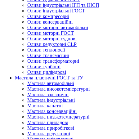
Оливи індустріальні ІГП та ІНСП
Оливи індустріальні ГОСТ
Оливи компресорні
Оливи консерваційні
Оливи моторні автомобільні
Оливи моторні ГОСТ
Оливи моторні суднові
Оливи редукторні CLP
Оливи теплоносії
Оливи трансмісійні
Оливи трансформаторні
Оливи турбінні
Оливи циліндрові
Мастила пластичні ГОСТ та ТУ
Мастила автомобільні
Мастила високотемпературні
Мастила залізничні
Мастила індустріальні
Мастила канатні
Мастила консерваційні
Мастила низькотемпературні
Мастила приладові
Мастила приробіткові
Мастила редукторні