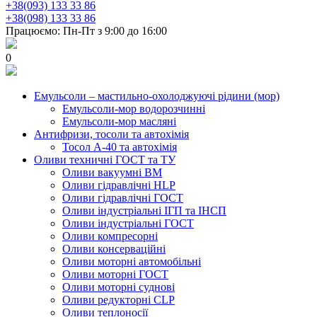
+38(093) 133 33 86
+38(098) 133 33 86
Працюємо: Пн-Пт з 9:00 до 16:00
0
Емульсоли – мастильно-охолоджуючі рідини (мор)
Емульсоли-мор водорозчинні
Емульсоли-мор масляні
Антифризи, тосоли та автохімія
Тосол А-40 та автохімія
Оливи техничні ГОСТ та ТУ
Оливи вакуумні ВМ
Оливи гідравлічні HLP
Оливи гідравлічні ГОСТ
Оливи індустріальні ІГП та ІНСП
Оливи індустріальні ГОСТ
Оливи компресорні
Оливи консерваційні
Оливи моторні автомобільні
Оливи моторні ГОСТ
Оливи моторні суднові
Оливи редукторні CLP
Оливи теплоносії