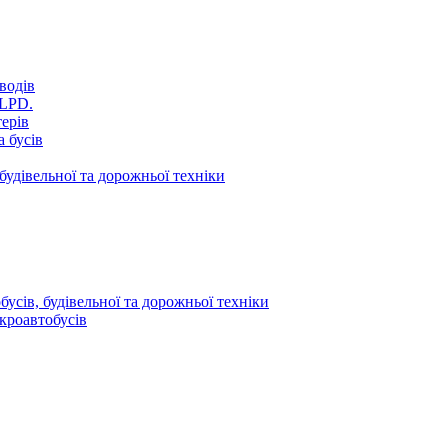
водів
VLPD.
терів
 бусів
будівельної та дорожньої техніки
усів, будівельної та дорожньої техніки
кроавтобусів