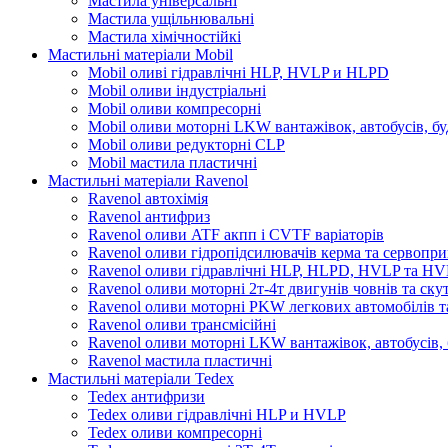
Мастила універсальні
Мастила ущільнювальні
Мастила хімічностійкі
Мастильні матеріали Mobil
Mobil оливі гідравлічні HLP, HVLP и HLPD
Mobil оливи індустріальні
Mobil оливи компресорні
Mobil оливи моторні LKW вантажівок, автобусів, бу
Mobil оливи редукторні CLP
Mobil мастила пластичні
Мастильні матеріали Ravenol
Ravenol автохімія
Ravenol антифриз
Ravenol оливи ATF акпп і CVTF варіаторів
Ravenol оливи гідропідсилювачів керма та сервопри
Ravenol оливи гідравлічні HLP, HLPD, HVLP та H
Ravenol оливи моторні 2т-4т двигунів човнів та ску
Ravenol оливи моторні PKW легкових автомобілів та
Ravenol оливи трансмісійні
Ravenol оливи моторні LKW вантажівок, автобусів, 
Ravenol мастила пластичні
Мастильні матеріали Tedex
Tedex антифризи
Tedex оливи гідравлічні HLP и HVLP
Tedex оливи компресорні