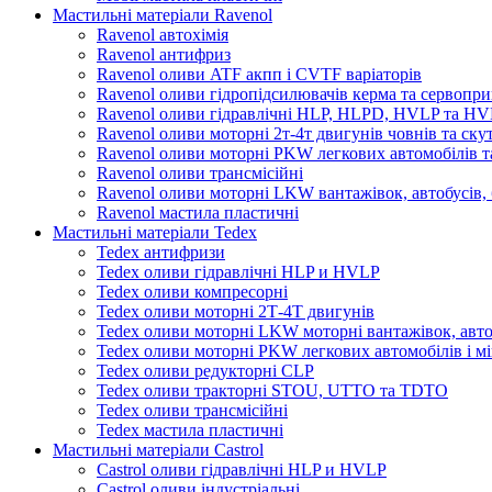
Мастильні матеріали Ravenol
Ravenol автохімія
Ravenol антифриз
Ravenol оливи ATF акпп і CVTF варіаторів
Ravenol оливи гідропідсилювачів керма та сервопри
Ravenol оливи гідравлічні HLP, HLPD, HVLP та H
Ravenol оливи моторні 2т-4т двигунів човнів та ску
Ravenol оливи моторні PKW легкових автомобілів та
Ravenol оливи трансмісійні
Ravenol оливи моторні LKW вантажівок, автобусів, 
Ravenol мастила пластичні
Мастильні матеріали Tedex
Tedex антифризи
Tedex оливи гідравлічні HLP и HVLP
Tedex оливи компресорні
Tedex оливи моторні 2Т-4Т двигунів
Tedex оливи моторні LKW моторні вантажівок, автоб
Tedex оливи моторні PKW легкових автомобілів і мі
Tedex оливи редукторні CLP
Tedex оливи тракторні STOU, UTTO та TDTO
Tedex оливи трансмісійні
Tedex мастила пластичні
Мастильні матеріали Castrol
Castrol оливи гідравлічні HLP и HVLP
Castrol оливи індустріальні.