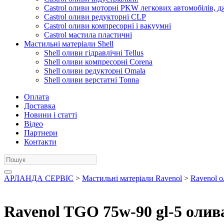
Castrol оливи моторні PKW легкових автомобілів, д
Castrol оливи редукторні CLP
Castrol оливи компресорні і вакуумні
Castrol мастила пластичні
Мастильні матеріали Shell
Shell оливи гідравлічні Tellus
Shell оливи компресорні Corena
Shell оливи редукторні Omala
Shell оливи верстатні Tonna
Оплата
Доставка
Новини і статті
Відео
Партнери
Контакти
АРЛАНДА СЕРВІС
>
Мастильні матеріали Ravenol
>
Ravenol о
Ravenol TGO 75w-90 gl-5 олива