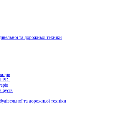
дівельної та дорожньої техніки
водів
VLPD.
терів
 бусів
будівельної та дорожньої техніки