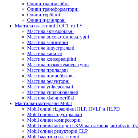
Оливи трансмісійні
Оливи трансформаторні
Оливи турбінні
Оливи циліндрові
Мастила пластичні ГОСТ та ТУ
Мастила автомобільні
Мастила високотемпературні
Мастила залізничні
Мастила індустріальні
Мастила канатні
Мастила консерваційні
Мастила низькотемпературні
Мастила приладові
Мастила приробіткові
Мастила редукторні
Мастила універсальні
Мастила ущільнювальні
Мастила хімічностійкі
Мастильні матеріали Mobil
Mobil оливі гідравлічні HLP, HVLP и HLPD
Mobil оливи індустріальні
Mobil оливи компресорні
Mobil оливи моторні LKW вантажівок, автобусів, бу
Mobil оливи редукторні CLP
Mobil мастила пластичні