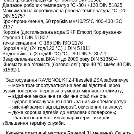
Діапазон робочих температур °С -30 / +120 DIN 51825
Максимальна короткочасна робоча температура °C 120
DIN 51757
Крок-проникнення, 60 гребків мм/10/25°C 400-430 ISO
2137
Корозія (дистильована вода SKF Emcor) Коригування
ступеня 1 DIN 51802
точка скидання °С 185 DIN ISO 2176
Корозія міді (24 год/120 °C) 1 DIN 51811
Водостійкість (3 год/90 °C) °C 1-90 DIN 51807-1
Зварювальна сила ВКА Н до 2000 року DIN 51350-4
Кінематична в’язкість (базової олії) при 40 °C мм²/с 40 DIN
51562-1
Застосування RAVENOL KFZ-Fliessfett ZSA забезпечує:
– може транспортуватися на великі відстані через
вузькі поперечні перерізи в умовах мінливого клімату;
– відмінна механічна та хімічна стабільність;
– чудове прокачування навіть за низьких температур.;
– якісний захист від від корозії, окислення та зносу;
– дуже хороша адгезія до металевих поверхонь;
– збалансовані мастильні характеристики для
збільшення терміну служби.
Купуйте пластичні мастила Ravenol (Німеччина). Оцініть