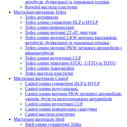
автобусів, будівельної та дорожньої техніки
Ravenol мастила пластичні
Мастильні матеріали Tedex
Tedex антифризи
Tedex оливи гідравлічні HLP и HVLP
Tedex оливи компресорні
Tedex оливи моторні 2Т-4Т двигунів
Tedex оливи моторні LKW моторні вантажівок,
автобусів, будівельної та дорожньої техніки
Tedex оливи моторні PKW легкових автомобілів і
мікроавтобусів
Tedex оливи редукторні CLP
Tedex оливи тракторні STOU, UTTO та TDTO
Tedex оливи трансмісійні
Tedex мастила пластичні
Мастильні матеріали Castrol
Castrol оливи гідравлічні HLP и HVLP
Castrol оливи індустріальні.
Castrol оливи моторні PKW легкових автомобілів,
джипів, бусів та малотоннажних автомобілів
Castrol оливи редукторні CLP
Castrol оливи компресорні і вакуумні
Castrol мастила пластичні
Мастильні матеріали Shell
Shell оливи гідравлічні Tellus