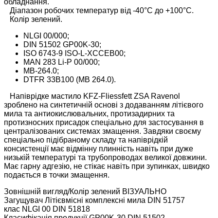
обладнання.
Діапазон робочих температур від -40°C до +100°C.
Колір зелений.
NLGI 00/000;
DIN 51502 GP00K-30;
ISO 6743-9 ISO-L-XCCEB00;
MAN 283 Li-P 00/000;
MB-264.0;
DTFR 33B100 (MB 264.0).
Напіврідке мастило KFZ-Fliessfett ZSA Ravenol
зроблено на синтетичній основі з додаванням літієвого
мила та антиокислювальних, протизадирних та
протизносних присадок спеціально для застосування в
централізованих системах змащення. Завдяки своєму
спеціально підібраному складу та напіврідкій
консистенції має відмінну плинність навіть при дуже
низькій температурі та трубопроводах великої довжини.
Має гарну адгезію, не стікає навіть при зупинках, швидко
подається в точки змащення.
Зовнішній вигляд/Колір зелений ВІЗУАЛЬНО
Загущувач Літієвмісні комплексні мила DIN 51757
клас NLGI 00 DIN 51818
Класифікація продукції GP00K-30 DIN 51502