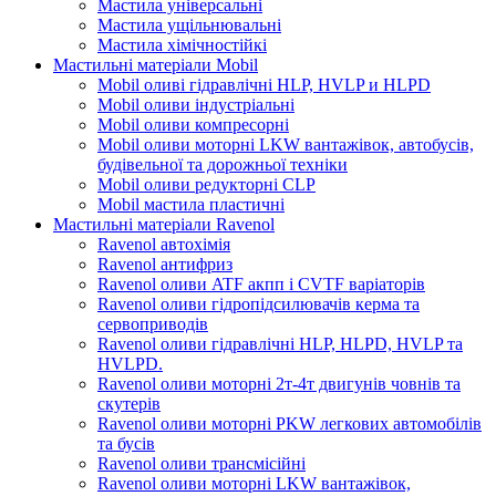
Мастила універсальні
Мастила ущільнювальні
Мастила хімічностійкі
Мастильні матеріали Mobil
Mobil оливі гідравлічні HLP, HVLP и HLPD
Mobil оливи індустріальні
Mobil оливи компресорні
Mobil оливи моторні LKW вантажівок, автобусів,
будівельної та дорожньої техніки
Mobil оливи редукторні CLP
Mobil мастила пластичні
Мастильні матеріали Ravenol
Ravenol автохімія
Ravenol антифриз
Ravenol оливи ATF акпп і CVTF варіаторів
Ravenol оливи гідропідсилювачів керма та
сервоприводів
Ravenol оливи гідравлічні HLP, HLPD, HVLP та
HVLPD.
Ravenol оливи моторні 2т-4т двигунів човнів та
скутерів
Ravenol оливи моторні PKW легкових автомобілів
та бусів
Ravenol оливи трансмісійні
Ravenol оливи моторні LKW вантажівок,