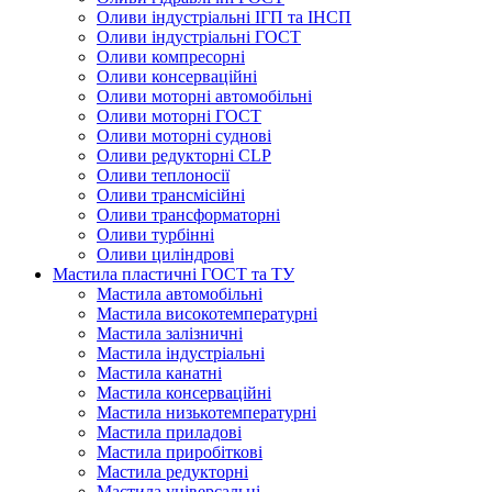
Оливи індустріальні ІГП та ІНСП
Оливи індустріальні ГОСТ
Оливи компресорні
Оливи консерваційні
Оливи моторні автомобільні
Оливи моторні ГОСТ
Оливи моторні суднові
Оливи редукторні CLP
Оливи теплоносії
Оливи трансмісійні
Оливи трансформаторні
Оливи турбінні
Оливи циліндрові
Мастила пластичні ГОСТ та ТУ
Мастила автомобільні
Мастила високотемпературні
Мастила залізничні
Мастила індустріальні
Мастила канатні
Мастила консерваційні
Мастила низькотемпературні
Мастила приладові
Мастила приробіткові
Мастила редукторні
Мастила універсальні