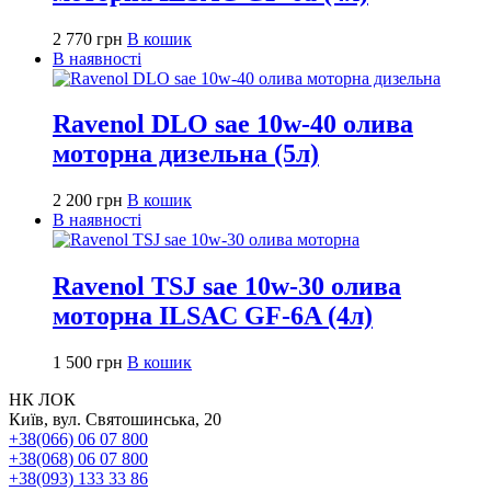
2 770
грн
В кошик
В наявності
Ravenol DLO sae 10w-40 олива
моторна дизельна (5л)
2 200
грн
В кошик
В наявності
Ravenol TSJ sae 10w-30 олива
моторна ILSAC GF-6A (4л)
1 500
грн
В кошик
НК ЛОК
Київ, вул. Святошинська, 20
+38(066) 06 07 800
+38(068) 06 07 800
+38(093) 133 33 86