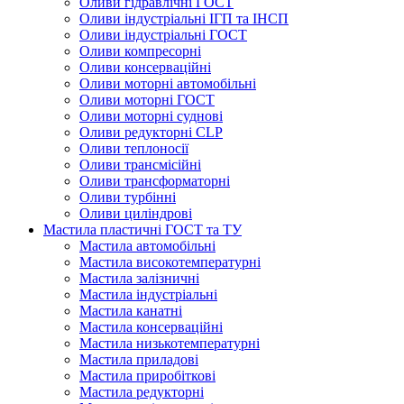
Оливи гідравлічні ГОСТ
Оливи індустріальні ІГП та ІНСП
Оливи індустріальні ГОСТ
Оливи компресорні
Оливи консерваційні
Оливи моторні автомобільні
Оливи моторні ГОСТ
Оливи моторні суднові
Оливи редукторні CLP
Оливи теплоносії
Оливи трансмісійні
Оливи трансформаторні
Оливи турбінні
Оливи циліндрові
Мастила пластичні ГОСТ та ТУ
Мастила автомобільні
Мастила високотемпературні
Мастила залізничні
Мастила індустріальні
Мастила канатні
Мастила консерваційні
Мастила низькотемпературні
Мастила приладові
Мастила приробіткові
Мастила редукторні