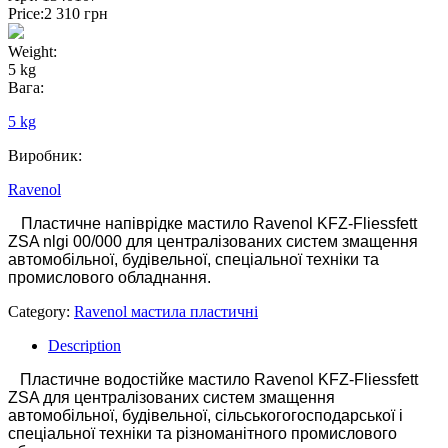
Price:
2 310
грн
Weight:
5 kg
Вага:
5 kg
Виробник:
Ravenol
Пластичне напіврідке мастило Ravenol KFZ-Fliessfett
ZSA nlgi
00/000
для централізованих систем змащення
автомобільної, будівельної, спеціальної техніки та
промислового обладнання.
Category:
Ravenol мастила пластичні
Description
Пластичне водостійке мастило Ravenol KFZ-Fliessfett
ZSA для централізованих систем змащення
автомобільної, будівельної, сільськогогосподарської і
спеціальної техніки та різноманітного промислового