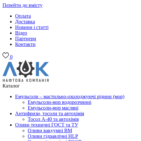
Перейти до вмісту
Оплата
Доставка
Новини і статті
Відео
Партнери
Контакти
0
Каталог
Емульсоли – мастильно-охолоджуючі рідини (мор)
Емульсоли-мор водорозчинні
Емульсоли-мор масляні
Антифризи, тосоли та автохімія
Тосол А-40 та автохімія
Оливи техничні ГОСТ та ТУ
Оливи вакуумні ВМ
Оливи гідравлічні HLP