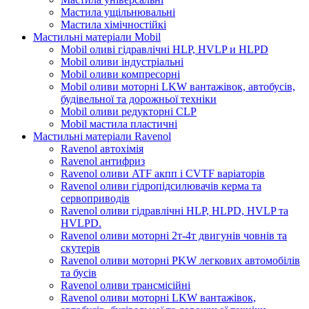
Мастила ущільнювальні
Мастила хімічностійкі
Мастильні матеріали Mobil
Mobil оливі гідравлічні HLP, HVLP и HLPD
Mobil оливи індустріальні
Mobil оливи компресорні
Mobil оливи моторні LKW вантажівок, автобусів,
будівельної та дорожньої техніки
Mobil оливи редукторні CLP
Mobil мастила пластичні
Мастильні матеріали Ravenol
Ravenol автохімія
Ravenol антифриз
Ravenol оливи ATF акпп і CVTF варіаторів
Ravenol оливи гідропідсилювачів керма та
сервоприводів
Ravenol оливи гідравлічні HLP, HLPD, HVLP та
HVLPD.
Ravenol оливи моторні 2т-4т двигунів човнів та
скутерів
Ravenol оливи моторні PKW легкових автомобілів
та бусів
Ravenol оливи трансмісійні
Ravenol оливи моторні LKW вантажівок,