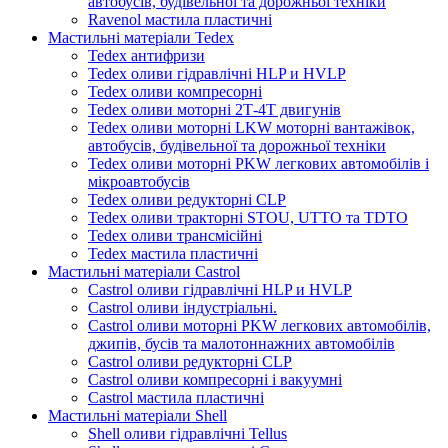
автобусів, будівельної та дорожньої техніки
Ravenol мастила пластичні
Мастильні матеріали Tedex
Tedex антифризи
Tedex оливи гідравлічні HLP и HVLP
Tedex оливи компресорні
Tedex оливи моторні 2Т-4Т двигунів
Tedex оливи моторні LKW моторні вантажівок,
автобусів, будівельної та дорожньої техніки
Tedex оливи моторні PKW легкових автомобілів і
мікроавтобусів
Tedex оливи редукторні CLP
Tedex оливи тракторні STOU, UTTO та TDTO
Tedex оливи трансмісійні
Tedex мастила пластичні
Мастильні матеріали Castrol
Castrol оливи гідравлічні HLP и HVLP
Castrol оливи індустріальні.
Castrol оливи моторні PKW легкових автомобілів,
джипів, бусів та малотоннажних автомобілів
Castrol оливи редукторні CLP
Castrol оливи компресорні і вакуумні
Castrol мастила пластичні
Мастильні матеріали Shell
Shell оливи гідравлічні Tellus