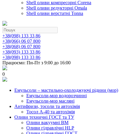
Shell оливи компресорні Corena
Shell оливи редукторні Omala
Shell оливи верстатні Tonna
+38(098) 133 33 86
+38(066) 06 07 800
+38(068) 06 07 800
+38(093) 133 33 86
+38(098) 133 33 86
Працюємо: Пн-Пт з 9:00 до 16:00
0
Емульсоли – мастильно-охолоджуючі рідини (мор)
Емульсоли-мор водорозчинні
Емульсоли-мор масляні
Антифризи, тосоли та автохімія
Тосол А-40 та автохімія
Оливи техничні ГОСТ та ТУ
Оливи вакуумні ВМ
Оливи гідравлічні HLP
Оливи гідравлічні ГОСТ