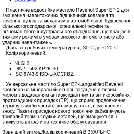
Пластичне водостійке мастило Ravenol Super EP 2 для
змащення навантажених підшипників ковзання та
кочення, вузлів та механизмів автомобільної, будівельної,
сільськогогосподарської і спеціальної техніки та
різноманітного індустріального обладнання, що працює в
тяжкому режимі в умовах високого питомого тиску або
ударних навантажень.
Діапазон робочих температур від -30°C до +120°C.
Колір коричневий.
NLGI 2;
DIN 51502 KP2K-30;
ISO 6743-9 ISO-L-XCCFB2.
Універсальне мастило Super EP-Langzeitfett Ravenol
зроблено на мінеральній основі, загущено літієвим
милом
з додаванням антиоксидантних та антикорозійних,
протизадирних присадок (ЕР), що сприяє продовження
терміну служби частин, що змащуються, і зменшення
зносу. Пакети присадок нового покоління забезпечують
тривалий термін служби деталей, що змащуються, і
знижують витрати на технічне обслуговування.
Зовнішній вигляд/Колір коричневий ВІЗУАЛЬНО