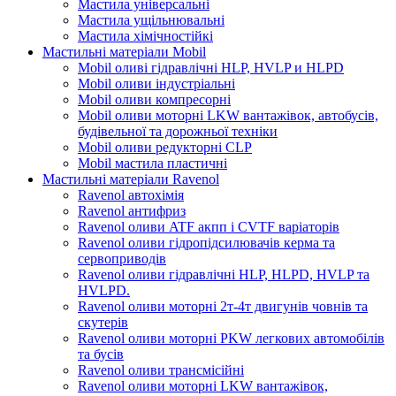
Мастила універсальні
Мастила ущільнювальні
Мастила хімічностійкі
Мастильні матеріали Mobil
Mobil оливі гідравлічні HLP, HVLP и HLPD
Mobil оливи індустріальні
Mobil оливи компресорні
Mobil оливи моторні LKW вантажівок, автобусів,
будівельної та дорожньої техніки
Mobil оливи редукторні CLP
Mobil мастила пластичні
Мастильні матеріали Ravenol
Ravenol автохімія
Ravenol антифриз
Ravenol оливи ATF акпп і CVTF варіаторів
Ravenol оливи гідропідсилювачів керма та
сервоприводів
Ravenol оливи гідравлічні HLP, HLPD, HVLP та
HVLPD.
Ravenol оливи моторні 2т-4т двигунів човнів та
скутерів
Ravenol оливи моторні PKW легкових автомобілів
та бусів
Ravenol оливи трансмісійні
Ravenol оливи моторні LKW вантажівок,