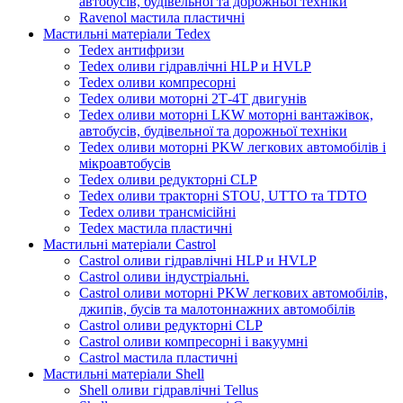
автобусів, будівельної та дорожньої техніки
Ravenol мастила пластичні
Мастильні матеріали Tedex
Tedex антифризи
Tedex оливи гідравлічні HLP и HVLP
Tedex оливи компресорні
Tedex оливи моторні 2Т-4Т двигунів
Tedex оливи моторні LKW моторні вантажівок,
автобусів, будівельної та дорожньої техніки
Tedex оливи моторні PKW легкових автомобілів і
мікроавтобусів
Tedex оливи редукторні CLP
Tedex оливи тракторні STOU, UTTO та TDTO
Tedex оливи трансмісійні
Tedex мастила пластичні
Мастильні матеріали Castrol
Castrol оливи гідравлічні HLP и HVLP
Castrol оливи індустріальні.
Castrol оливи моторні PKW легкових автомобілів,
джипів, бусів та малотоннажних автомобілів
Castrol оливи редукторні CLP
Castrol оливи компресорні і вакуумні
Castrol мастила пластичні
Мастильні матеріали Shell
Shell оливи гідравлічні Tellus