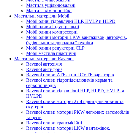
Мастила ущільнювальні
Мастила хімічностійкі
Мастильні матеріали Mobil
Mobil оливі гідравлічні HLP, HVLP и HLPD
Mobil оливи індустріальні
Mobil оливи компресорні
Mobil оливи моторні LKW вантажівок, автобусів,
будівельної та дорожньої техніки
Mobil оливи редукторні CLP
Mobil мастила пластичні
Мастильні матеріали Ravenol
Ravenol автохімія
Ravenol антифриз
Ravenol оливи ATF акпп і CVTF варіаторів
Ravenol оливи гідропідсилювачів керма та
сервоприводів
Ravenol оливи гідравлічні HLP, HLPD, HVLP та
HVLPD.
Ravenol оливи моторні 2т-4т двигунів човнів та
скутерів
Ravenol оливи моторні PKW легкових автомобілів
та бусів
Ravenol оливи трансмісійні
Ravenol оливи моторні LKW вантажівок,