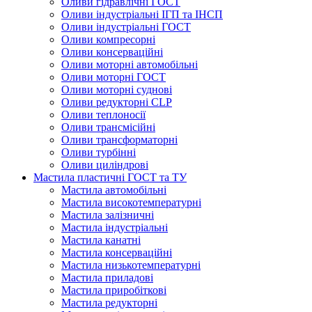
Оливи гідравлічні ГОСТ
Оливи індустріальні ІГП та ІНСП
Оливи індустріальні ГОСТ
Оливи компресорні
Оливи консерваційні
Оливи моторні автомобільні
Оливи моторні ГОСТ
Оливи моторні суднові
Оливи редукторні CLP
Оливи теплоносії
Оливи трансмісійні
Оливи трансформаторні
Оливи турбінні
Оливи циліндрові
Мастила пластичні ГОСТ та ТУ
Мастила автомобільні
Мастила високотемпературні
Мастила залізничні
Мастила індустріальні
Мастила канатні
Мастила консерваційні
Мастила низькотемпературні
Мастила приладові
Мастила приробіткові
Мастила редукторні