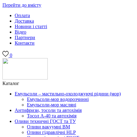
Перейти до вмісту
Оплата
Доставка
Новини і статті
Відео
Партнери
Контакти
0
Каталог
Емульсоли – мастильно-охолоджуючі рідини (мор)
Емульсоли-мор водорозчинні
Емульсоли-мор масляні
Антифризи, тосоли та автохімія
Тосол А-40 та автохімія
Оливи техничні ГОСТ та ТУ
Оливи вакуумні ВМ
Оливи гідравлічні HLP