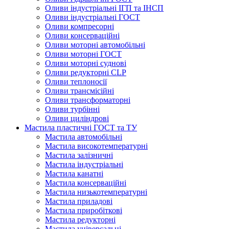
Оливи індустріальні ІГП та ІНСП
Оливи індустріальні ГОСТ
Оливи компресорні
Оливи консерваційні
Оливи моторні автомобільні
Оливи моторні ГОСТ
Оливи моторні суднові
Оливи редукторні CLP
Оливи теплоносії
Оливи трансмісійні
Оливи трансформаторні
Оливи турбінні
Оливи циліндрові
Мастила пластичні ГОСТ та ТУ
Мастила автомобільні
Мастила високотемпературні
Мастила залізничні
Мастила індустріальні
Мастила канатні
Мастила консерваційні
Мастила низькотемпературні
Мастила приладові
Мастила приробіткові
Мастила редукторні
Мастила універсальні