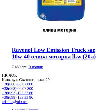
Ravenol Low Emission Truck sae
10w-40 олива моторна lkw (20л)
7 460
грн
В кошик
НК ЛОК
Київ, вул. Святошинська, 20
+38(066) 06 07 800
+38(068) 06 07 800
+38(093) 133 33 86
+38(098) 133 33 86
arlanda@ukr.net