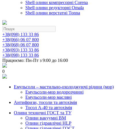
Shell оливи компресорні Corena
Shell оливи редукторні Omala
Shell оливи верстатні Tonna
+38(098) 133 33 86
+38(066) 06 07 800
+38(068) 06 07 800
+38(093) 133 33 86
+38(098) 133 33 86
Працюємо: Пн-Пт з 9:00 до 16:00
0
Емульсоли – мастильно-охолоджуючі рідини (мор)
Емульсоли-мор водорозчинні
Емульсоли-мор масляні
Антифризи, тосоли та автохімія
Тосол А-40 та автохімія
Оливи техничні ГОСТ та ТУ
Оливи вакуумні ВМ
Оливи гідравлічні HLP
Оливи гідравлічні ГОСТ