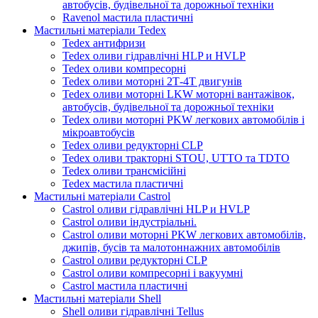
автобусів, будівельної та дорожньої техніки
Ravenol мастила пластичні
Мастильні матеріали Tedex
Tedex антифризи
Tedex оливи гідравлічні HLP и HVLP
Tedex оливи компресорні
Tedex оливи моторні 2Т-4Т двигунів
Tedex оливи моторні LKW моторні вантажівок,
автобусів, будівельної та дорожньої техніки
Tedex оливи моторні PKW легкових автомобілів і
мікроавтобусів
Tedex оливи редукторні CLP
Tedex оливи тракторні STOU, UTTO та TDTO
Tedex оливи трансмісійні
Tedex мастила пластичні
Мастильні матеріали Castrol
Castrol оливи гідравлічні HLP и HVLP
Castrol оливи індустріальні.
Castrol оливи моторні PKW легкових автомобілів,
джипів, бусів та малотоннажних автомобілів
Castrol оливи редукторні CLP
Castrol оливи компресорні і вакуумні
Castrol мастила пластичні
Мастильні матеріали Shell
Shell оливи гідравлічні Tellus