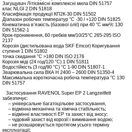
Загущувач Літієвмісні комплексні мила DIN 51757
клас NLGI 2 DIN 51818
Класифікація продукції КП2К-30 DIN 51502
Діапазон робочих температур °С -30 / +120 DIN 51825
Кінематична в’язкість (базової олії) при 40 °C мм²/с 130
DIN 51562-1
Крок-проникнення, 60 гребків мм/10/25°C 265-295 ISO
2137
Корозія (дистильована вода SKF Emcor) Коригування
ступеня 1 DIN 51802
точка скидання °С >180 DIN ISO 2176
Корозія міді (24 год/120 °C) 1 DIN 51811
Водостійкість (3 год/90 °C) °C 1-90 DIN 51807-1
Зварювальна сила ВКА Н 2400 – 2600 DIN 51350-4
Максимальна короткочасна робоча температура °C 130
DIN 51757
Застосування RAVENOL Super EP 2 Langzeitfett
забезпечує:
– універсальне багатоцільове застосування,
– відмінна механічна та хімічна стабільність;
– відмінні властивості EP та захист від зносу;
– чудовий захист від корозії і вимивання водою;
– не розшаровується протягом усього терміну
експлуатації;