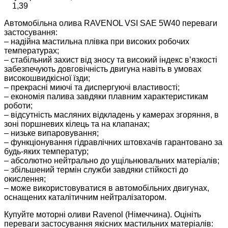
1,39
Автомобільна олива RAVENOL VSI SAE 5W40 переваги
застосування:
– надійна мастильна плівка при високих робочих
температурах;
– стабільний захист від зносу та високий індекс в’язкості
забезпечують довговічність двигуна навіть в умовах
високошвидкісної їзди;
– прекрасні миючі та диспергуючі властивості;
– економія палива завдяки плавним характеристикам
роботи;
– відсутність масляних відкладень у камерах згоряння, в
зоні поршневих кілець та на клапанах;
– низьке випаровування;
– функціонування гідравлічних штовхачів гарантовано за
будь-яких температур;
– абсолютно нейтрально до ущільнювальних матеріалів;
– збільшений термін служби завдяки стійкості до
окислення;
– може використовуватися в автомобільних двигунах,
оснащених каталітичним нейтралізатором.
Купуйте моторні оливи Ravenol (Німеччина). Оцініть
переваги застосування якісних мастильних матеріалів: