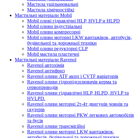
Мастила ущільнювальні
Мастила хімічностійкі
Мастильні матеріали Mobil
Mobil оливі гідравлічні HLP, HVLP и HLPD
Mobil оливи індустріальні
Mobil оливи компресорні
Mobil оливи моторні LKW вантажівок, автобусів,
будівельної та дорожньої техніки
Mobil оливи редукторні CLP
Mobil мастила пластичні
Мастильні матеріали Ravenol
Ravenol автохімія
Ravenol антифриз
Ravenol оливи ATF акпп і CVTF варіаторів
Ravenol оливи гідропідсилювачів керма та
сервоприводів
Ravenol оливи гідравлічні HLP, HLPD, HVLP та
HVLPD.
Ravenol оливи моторні 2т-4т двигунів човнів та
скутерів
Ravenol оливи моторні PKW легкових автомобілів
та бусів
Ravenol оливи трансмісійні
Ravenol оливи моторні LKW вантажівок,
автобусів, будівельної та дорожньої техніки