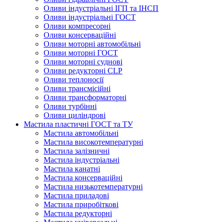
Оливи індустріальні ІГП та ІНСП
Оливи індустріальні ГОСТ
Оливи компресорні
Оливи консерваційні
Оливи моторні автомобільні
Оливи моторні ГОСТ
Оливи моторні суднові
Оливи редукторні CLP
Оливи теплоносії
Оливи трансмісійні
Оливи трансформаторні
Оливи турбінні
Оливи циліндрові
Мастила пластичні ГОСТ та ТУ
Мастила автомобільні
Мастила високотемпературні
Мастила залізничні
Мастила індустріальні
Мастила канатні
Мастила консерваційні
Мастила низькотемпературні
Мастила приладові
Мастила приробіткові
Мастила редукторні