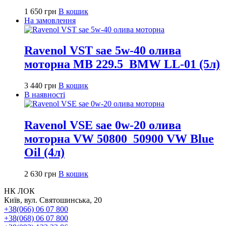
1 650
грн
В кошик
На замовлення
Ravenol VST sae 5w-40 олива
моторна MB 229.5_BMW LL-01 (5л)
3 440
грн
В кошик
В наявності
Ravenol VSE sae 0w-20 олива
моторна VW 50800_50900 VW Blue
Oil (4л)
2 630
грн
В кошик
НК ЛОК
Київ, вул. Святошинська, 20
+38(066) 06 07 800
+38(068) 06 07 800