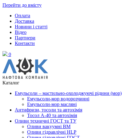
Перейти до вмісту
Оплата
Доставка
Новини і статті
Відео
Партнери
Контакти
0
Каталог
Емульсоли – мастильно-охолоджуючі рідини (мор)
Емульсоли-мор водорозчинні
Емульсоли-мор масляні
Антифризи, тосоли та автохімія
Тосол А-40 та автохімія
Оливи техничні ГОСТ та ТУ
Оливи вакуумні ВМ
Оливи гідравлічні HLP
Оливи гідравлічні ГОСТ