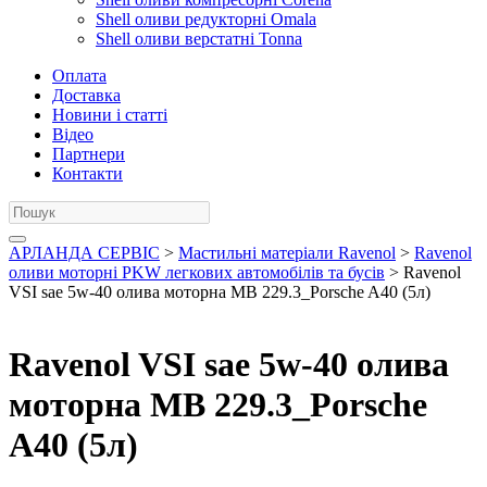
Shell оливи редукторні Omala
Shell оливи верстатні Tonna
Оплата
Доставка
Новини і статті
Відео
Партнери
Контакти
АРЛАНДА СЕРВІС
>
Мастильні матеріали Ravenol
>
Ravenol
оливи моторні PKW легкових автомобілів та бусів
> Ravenol
VSI sae 5w-40 олива моторна MB 229.3_Porsche A40 (5л)
Ravenol VSI sae 5w-40 олива
моторна MB 229.3_Porsche
A40 (5л)