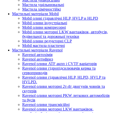
Мастила універсальні
Мастила ущільнювальні
Мастила хімічностійкі
Мастильні матеріали Mobil
Mobil оливі гідравлічні HLP, HVLP и HLPD
Mobil оливи індустріальні
Mobil оливи компресорні
Mobil оливи моторні LKW вантажівок, автобусів,
будівельної та дорожньої техніки
Mobil оливи редукторні CLP
Mobil мастила пластичні
Мастильні матеріали Ravenol
Ravenol автохімія
Ravenol антифриз
Ravenol оливи ATF акпп і CVTF варіаторів
Ravenol оливи гідропідсилювачів керма та
сервоприводів
Ravenol оливи гідравлічні HLP, HLPD, HVLP та
HVLPD.
Ravenol оливи моторні 2т-4т двигунів човнів та
скутерів
Ravenol оливи моторні PKW легкових автомобілів
та бусів
Ravenol оливи трансмісійні
Ravenol оливи моторні LKW вантажівок,