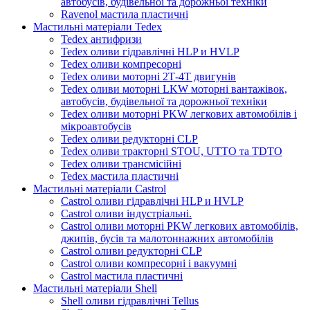
автобусів, будівельної та дорожньої техніки
Ravenol мастила пластичні
Мастильні матеріали Tedex
Tedex антифризи
Tedex оливи гідравлічні HLP и HVLP
Tedex оливи компресорні
Tedex оливи моторні 2Т-4Т двигунів
Tedex оливи моторні LKW моторні вантажівок,
автобусів, будівельної та дорожньої техніки
Tedex оливи моторні PKW легкових автомобілів і
мікроавтобусів
Tedex оливи редукторні CLP
Tedex оливи тракторні STOU, UTTO та TDTO
Tedex оливи трансмісійні
Tedex мастила пластичні
Мастильні матеріали Castrol
Castrol оливи гідравлічні HLP и HVLP
Castrol оливи індустріальні.
Castrol оливи моторні PKW легкових автомобілів,
джипів, бусів та малотоннажних автомобілів
Castrol оливи редукторні CLP
Castrol оливи компресорні і вакуумні
Castrol мастила пластичні
Мастильні матеріали Shell
Shell оливи гідравлічні Tellus