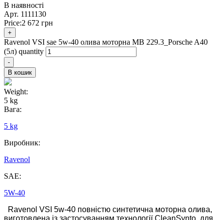
В наявності
Арт.
1111130
Price:
2 672
грн
+
Ravenol VSI sae 5w-40 олива моторна MB 229.3_Porsche A40
(5л) quantity
-
В кошик
Weight:
5 kg
Вага:
5 kg
Виробник:
Ravenol
SAE:
5W-40
Ravenol VSI 5w-40 повністю синтетична моторна олива,
виготовлена із застосуванням технології CleanSynto,
для