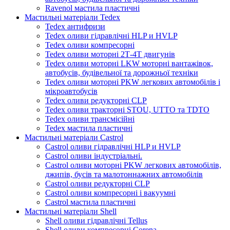
Ravenol мастила пластичні
Мастильні матеріали Tedex
Tedex антифризи
Tedex оливи гідравлічні HLP и HVLP
Tedex оливи компресорні
Tedex оливи моторні 2Т-4Т двигунів
Tedex оливи моторні LKW моторні вантажівок,
автобусів, будівельної та дорожньої техніки
Tedex оливи моторні PKW легкових автомобілів і
мікроавтобусів
Tedex оливи редукторні CLP
Tedex оливи тракторні STOU, UTTO та TDTO
Tedex оливи трансмісійні
Tedex мастила пластичні
Мастильні матеріали Castrol
Castrol оливи гідравлічні HLP и HVLP
Castrol оливи індустріальні.
Castrol оливи моторні PKW легкових автомобілів,
джипів, бусів та малотоннажних автомобілів
Castrol оливи редукторні CLP
Castrol оливи компресорні і вакуумні
Castrol мастила пластичні
Мастильні матеріали Shell
Shell оливи гідравлічні Tellus
Shell оливи компресорні Corena