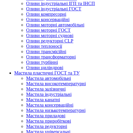
Оливи індустріальні ІГП та ІНСП
Оливи індустріальні ГОСТ
Оливи компресорні
Оливи консерваційні
Оливи моторні автомобільні
Оливи моторні ГОСТ
Оливи моторні суднові
Оливи редукторні CLP
Оливи теплоносії
Оливи трансмісійні
Оливи трансформаторні
Оливи турбінні
Оливи циліндрові
Мастила пластичні ГОСТ та ТУ
Мастила автомобільні
Мастила високотемпературні
Мастила залізничні
Мастила індустріальні
Мастила канатні
Мастила консерваційні
Мастила низькотемпературні
Мастила приладові
Мастила приробіткові
Мастила редукторні
Мастила універсальні