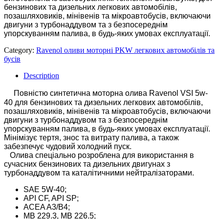
бензинових та дизельних легкових автомобілів,
позашляховиків, мінівенів та мікроавтобусів, включаючи
двигуни з турбонаддувом та з безпосереднім
упорскуванням палива, в будь-яких умовах експлуатації.
Category:
Ravenol оливи моторні PKW легкових автомобілів та
бусів
Description
Повністю синтетична моторна олива Ravenol VSI 5w-
40 для бензинових та дизельних легкових автомобілів,
позашляховиків, мінівенів та мікроавтобусів, включаючи
двигуни з турбонаддувом та з безпосереднім
упорскуванням палива, в будь-яких умовах експлуатації.
Мінімізує тертя, знос та витрату палива, а також
забезпечує чудовий холодний пуск.
Олива спеціально розроблена для використання в
сучасних бензинових та дизельних двигунах з
турбонаддувом та каталітичними нейтралізаторами.
SAE 5W-40;
API CF, API SP;
ACEA A3/B4;
MB 229.3, MB 226.5;