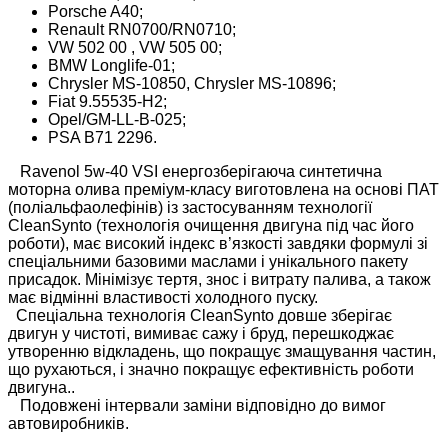
Porsche A40;
Renault RN0700/RN0710;
VW 502 00 , VW 505 00;
BMW Longlife-01;
Chrysler MS-10850, Chrysler MS-10896;
Fiat 9.55535-H2;
Opel/GM-LL-B-025;
PSA B71 2296.
Ravenol 5w-40 VSI енергозберігаюча синтетична
моторна олива преміум-класу виготовлена ​​на основі ПАТ
(поліальфаолефінів) із застосуванням технології
CleanSynto (технологія очищення двигуна під час його
роботи), має високий індекс в’язкості завдяки формулі зі
спеціальними базовими маслами і унікального пакету
присадок. Мінімізує тертя, знос і витрату палива, а також
має відмінні властивості холодного пуску.
Спеціальна технологія CleanSynto довше зберігає
двигун у чистоті, вимиває сажу і бруд, перешкоджає
утворенню відкладень, що покращує змащування частин,
що рухаються, і значно покращує ефективність роботи
двигуна..
Подовжені інтервали заміни відповідно до вимог
автовиробників.