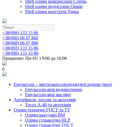
Shell оливи компресорні Corena
Shell оливи редукторні Omala
Shell оливи верстатні Tonna
+38(098) 133 33 86
+38(066) 06 07 800
+38(068) 06 07 800
+38(093) 133 33 86
+38(098) 133 33 86
Працюємо: Пн-Пт з 9:00 до 16:00
0
Емульсоли – мастильно-охолоджуючі рідини (мор)
Емульсоли-мор водорозчинні
Емульсоли-мор масляні
Антифризи, тосоли та автохімія
Тосол А-40 та автохімія
Оливи техничні ГОСТ та ТУ
Оливи вакуумні ВМ
Оливи гідравлічні HLP
Оливи гідравлічні ГОСТ