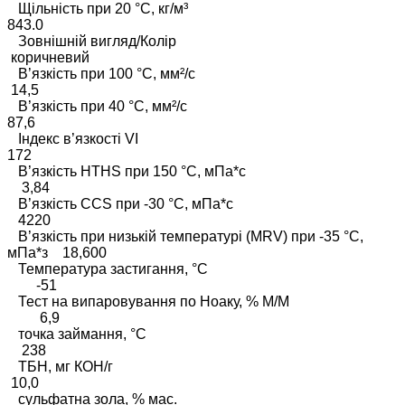
Щільність при 20 °C, кг/м³
843.0
Зовнішній вигляд/Колір
коричневий
В’язкість при 100 °C, мм²/с
14,5
В’язкість при 40 °C, мм²/с
87,6
Індекс в’язкості VI
172
В’язкість HTHS при 150 °C, мПа*с
3,84
В’язкість CCS при -30 °C, мПа*с
4220
В’язкість при низькій температурі (MRV) при -35 °C,
мПа*з 18,600
Температура застигання, °С
-51
Тест на випаровування по Ноаку, % М/М
6,9
точка займання, °С
238
ТБН, мг КОН/г
10,0
сульфатна зола, % мас.