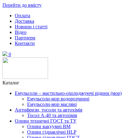
Перейти до вмісту
Оплата
Доставка
Новини і статті
Відео
Партнери
Контакти
0
Каталог
Емульсоли – мастильно-охолоджуючі рідини (мор)
Емульсоли-мор водорозчинні
Емульсоли-мор масляні
Антифризи, тосоли та автохімія
Тосол А-40 та автохімія
Оливи техничні ГОСТ та ТУ
Оливи вакуумні ВМ
Оливи гідравлічні HLP
Оливи гідравлічні ГОСТ