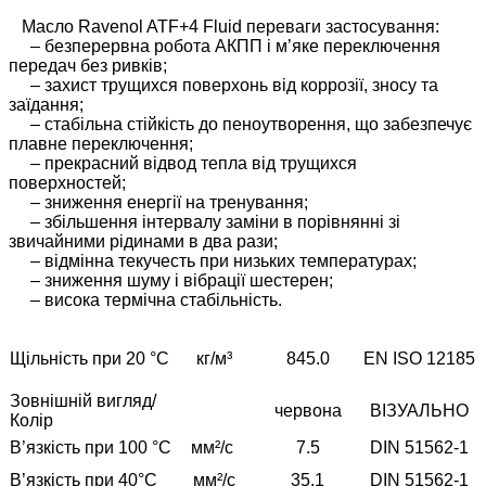
Масло Ravenol ATF+4 Fluid переваги застосування:
– безперервна робота АКПП і м’яке переключення
передач без ривків;
– захист трущихся поверхонь від коррозії, зносу та
заїдання;
– стабільна стійкість до пеноутворення, що забезпечує
плавне переключення;
– прекрасний відвод тепла від трущихся
поверхностей;
– зниження енергії на тренування;
– збільшення інтервалу заміни в порівнянні зі
звичайними рідинами в два рази;
– відмінна текучесть при низьких температурах;
– зниження шуму і вібрації шестерен;
– висока термічна стабільність.
Щільність при 20 °C
кг/м³
845.0
EN ISO 12185
Зовнішній вигляд/
червона
ВІЗУАЛЬНО
Колір
В’язкість при 100 °C
мм²/с
7.5
DIN 51562-1
В’язкість при 40°C
мм²/с
35.1
DIN 51562-1