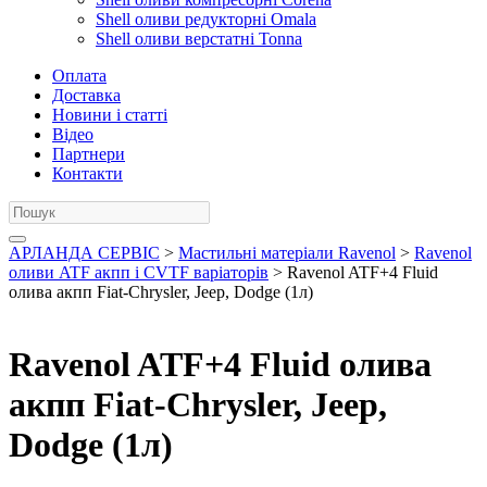
Shell оливи редукторні Omala
Shell оливи верстатні Tonna
Оплата
Доставка
Новини і статті
Відео
Партнери
Контакти
АРЛАНДА СЕРВІС
>
Мастильні матеріали Ravenol
>
Ravenol
оливи ATF акпп і CVTF варіаторів
> Ravenol ATF+4 Fluid
олива акпп Fiat-Chrysler, Jeep, Dodge (1л)
Ravenol ATF+4 Fluid олива
акпп Fiat-Chrysler, Jeep,
Dodge (1л)