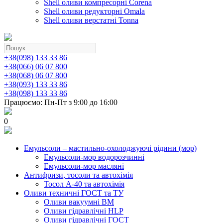
Shell оливи компресорні Corena
Shell оливи редукторні Omala
Shell оливи верстатні Tonna
+38(098) 133 33 86
+38(066) 06 07 800
+38(068) 06 07 800
+38(093) 133 33 86
+38(098) 133 33 86
Працюємо: Пн-Пт з 9:00 до 16:00
0
Емульсоли – мастильно-охолоджуючі рідини (мор)
Емульсоли-мор водорозчинні
Емульсоли-мор масляні
Антифризи, тосоли та автохімія
Тосол А-40 та автохімія
Оливи техничні ГОСТ та ТУ
Оливи вакуумні ВМ
Оливи гідравлічні HLP
Оливи гідравлічні ГОСТ