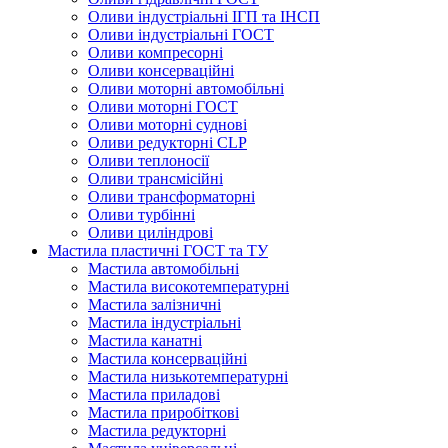
Оливи індустріальні ІГП та ІНСП
Оливи індустріальні ГОСТ
Оливи компресорні
Оливи консерваційні
Оливи моторні автомобільні
Оливи моторні ГОСТ
Оливи моторні суднові
Оливи редукторні CLP
Оливи теплоносії
Оливи трансмісійні
Оливи трансформаторні
Оливи турбінні
Оливи циліндрові
Мастила пластичні ГОСТ та ТУ
Мастила автомобільні
Мастила високотемпературні
Мастила залізничні
Мастила індустріальні
Мастила канатні
Мастила консерваційні
Мастила низькотемпературні
Мастила приладові
Мастила приробіткові
Мастила редукторні