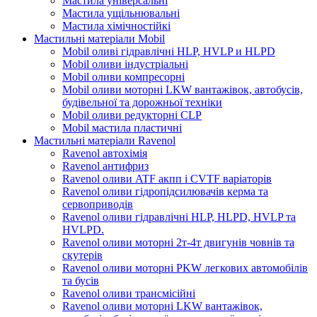
Мастила універсальні
Мастила ущільнювальні
Мастила хімічностійкі
Мастильні матеріали Mobil
Mobil оливі гідравлічні HLP, HVLP и HLPD
Mobil оливи індустріальні
Mobil оливи компресорні
Mobil оливи моторні LKW вантажівок, автобусів,
будівельної та дорожньої техніки
Mobil оливи редукторні CLP
Mobil мастила пластичні
Мастильні матеріали Ravenol
Ravenol автохімія
Ravenol антифриз
Ravenol оливи ATF акпп і CVTF варіаторів
Ravenol оливи гідропідсилювачів керма та
сервоприводів
Ravenol оливи гідравлічні HLP, HLPD, HVLP та
HVLPD.
Ravenol оливи моторні 2т-4т двигунів човнів та
скутерів
Ravenol оливи моторні PKW легкових автомобілів
та бусів
Ravenol оливи трансмісійні
Ravenol оливи моторні LKW вантажівок,