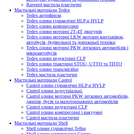
Ravenol мастила пластичні
Мастильні матеріали Tedex
Tedex антифризи
Tedex оливи гідравлічні HLP и HVLP
Tedex оливи компресорні
Tedex оливи моторні 2Т-4Т двигунів
Tedex оливи моторні LKW моторні вантажівок,
автобусів, будівельної та дорожньої техніки
Tedex оливи моторні PKW легкових автомобілів і
мікроавтобусів
Tedex оливи редукторні CLP
Tedex оливи тракторні STOU, UTTO та TDTO
Tedex оливи трансмісійні
Tedex мастила пластичні
Мастильні матеріали Castrol
Castrol оливи гідравлічні HLP и HVLP
Castrol оливи індустріальні.
Castrol оливи моторні PKW легкових автомобілів,
джипів, бусів та малотоннажних автомобілів
Castrol оливи редукторні CLP
Castrol оливи компресорні і вакуумні
Castrol мастила пластичні
Мастильні матеріали Shell
Shell оливи гідравлічні Tellus
Shell оливи компресорні Corena