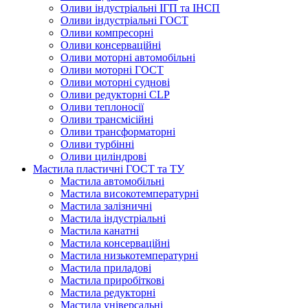
Оливи індустріальні ІГП та ІНСП
Оливи індустріальні ГОСТ
Оливи компресорні
Оливи консерваційні
Оливи моторні автомобільні
Оливи моторні ГОСТ
Оливи моторні суднові
Оливи редукторні CLP
Оливи теплоносії
Оливи трансмісійні
Оливи трансформаторні
Оливи турбінні
Оливи циліндрові
Мастила пластичні ГОСТ та ТУ
Мастила автомобільні
Мастила високотемпературні
Мастила залізничні
Мастила індустріальні
Мастила канатні
Мастила консерваційні
Мастила низькотемпературні
Мастила приладові
Мастила приробіткові
Мастила редукторні
Мастила універсальні