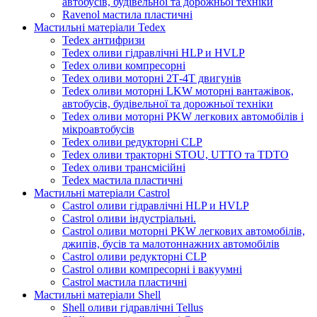
автобусів, будівельної та дорожньої техніки
Ravenol мастила пластичні
Мастильні матеріали Tedex
Tedex антифризи
Tedex оливи гідравлічні HLP и HVLP
Tedex оливи компресорні
Tedex оливи моторні 2Т-4Т двигунів
Tedex оливи моторні LKW моторні вантажівок,
автобусів, будівельної та дорожньої техніки
Tedex оливи моторні PKW легкових автомобілів і
мікроавтобусів
Tedex оливи редукторні CLP
Tedex оливи тракторні STOU, UTTO та TDTO
Tedex оливи трансмісійні
Tedex мастила пластичні
Мастильні матеріали Castrol
Castrol оливи гідравлічні HLP и HVLP
Castrol оливи індустріальні.
Castrol оливи моторні PKW легкових автомобілів,
джипів, бусів та малотоннажних автомобілів
Castrol оливи редукторні CLP
Castrol оливи компресорні і вакуумні
Castrol мастила пластичні
Мастильні матеріали Shell
Shell оливи гідравлічні Tellus