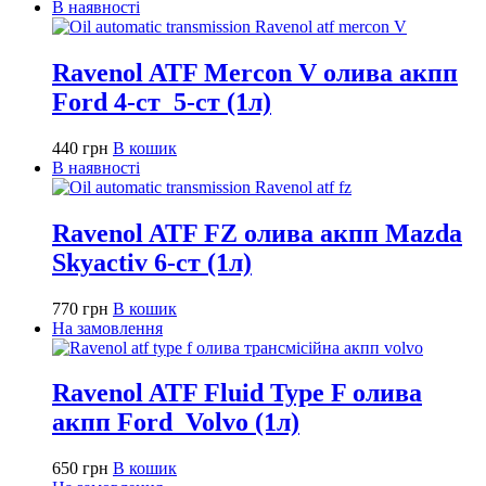
В наявності
Ravenol ATF Mercon V олива акпп
Ford 4-ст_5-ст (1л)
440
грн
В кошик
В наявності
Ravenol ATF FZ олива акпп Mazda
Skyactiv 6-ст (1л)
770
грн
В кошик
На замовлення
Ravenol ATF Fluid Type F олива
акпп Ford_Volvo (1л)
650
грн
В кошик