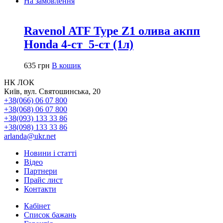
На замовлення
Ravenol ATF Type Z1 олива акпп
Honda 4-ст_5-ст (1л)
635
грн
В кошик
НК ЛОК
Київ, вул. Святошинська, 20
+38(066) 06 07 800
+38(068) 06 07 800
+38(093) 133 33 86
+38(098) 133 33 86
arlanda@ukr.net
Новини і статті
Відео
Партнери
Прайс лист
Контакти
Кабінет
Список бажань