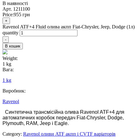
В наявності
Арт.
1211100
Price:
955
грн
+
Ravenol ATF+4 Fluid олива акпп Fiat-Chrysler, Jeep, Dodge (1л)
quantity
-
В кошик
Weight:
1 kg
Вага:
1 kg
Виробник:
Ravenol
Синтетична трансмісійна олива Ravenol
ATF+4
для
автоматичних коробок передач
Fiat-Chrysler, Dodge,
Plymouth, RAM, Jeep і Eagle
.
Category:
Ravenol оливи ATF акпп і CVTF варіаторів