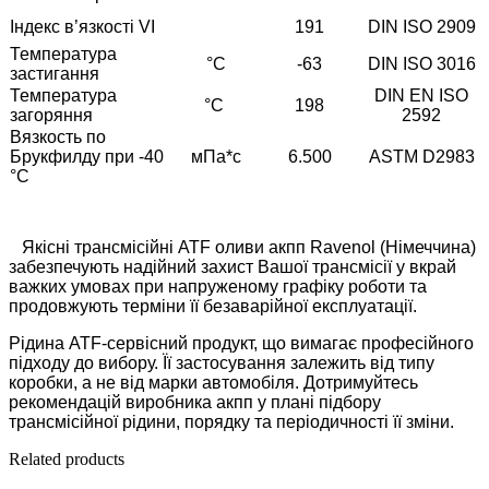
Індекс в’язкості VI
191
DIN ISO 2909
Температура
°С
-63
DIN ISO 3016
застигання
Температура
DIN EN ISO
°С
198
загоряння
2592
Вязкость по
Брукфилду при -40
мПа*с
6.500
ASTM D2983
°C
Якісні трансмісійні ATF оливи акпп Ravenol (Німеччина)
забезпечують надійний захист Вашої трансмісії у вкрай
важких умовах при напруженому графіку роботи та
продовжують терміни її безаварійної експлуатації.
Рідина ATF-сервісний продукт, що вимагає професійного
підходу до вибору. Її застосування залежить від типу
коробки, а не від марки автомобіля. Дотримуйтесь
рекомендацій виробника акпп у плані підбору
трансмісійної рідини, порядку та періодичності її зміни.
Related products