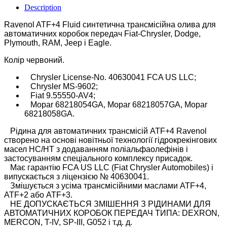
Description
Ravenol ATF+4 Fluid синтетична трансмісійна олива для
автоматичних коробок передач Fiat-Chrysler, Dodge,
Plymouth, RAM, Jeep і Eagle.
Колір червоний.
Chrysler License-No. 40630041 FCA US LLC;
Chrysler MS-9602;
Fiat 9.55550-AV4;
Mopar 68218054GA, Mopar 68218057GA, Mopar
68218058GA.
Рідина для автоматичних трансмісій ATF+4 Ravenol
створено на основі новітньої технології гідрокрекінгових
масел HC/HT з додаванням поліальфаолефінів і
застосуванням спеціального комплексу присадок.
Має гарантію FCA US LLC (Fiat Chrysler Automobiles) і
випускається з ліцензією № 40630041.
Змішується з усіма трансмісійними маслами ATF+4,
ATF+2 або ATF+3.
НЕ ДОПУСКАЄТЬСЯ ЗМІШЕННЯ З РІДИНАМИ ДЛЯ
АВТОМАТИЧНИХ КОРОБОК ПЕРЕДАЧ ТИПА: DEXRON,
MERCON, T-IV, SP-III, G052 і т.д. д.