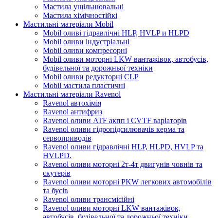
Мастила ущільнювальні
Мастила хімічностійкі
Мастильні матеріали Mobil
Mobil оливі гідравлічні HLP, HVLP и HLPD
Mobil оливи індустріальні
Mobil оливи компресорні
Mobil оливи моторні LKW вантажівок, автобусів,
будівельної та дорожньої техніки
Mobil оливи редукторні CLP
Mobil мастила пластичні
Мастильні матеріали Ravenol
Ravenol автохімія
Ravenol антифриз
Ravenol оливи ATF акпп і CVTF варіаторів
Ravenol оливи гідропідсилювачів керма та
сервоприводів
Ravenol оливи гідравлічні HLP, HLPD, HVLP та
HVLPD.
Ravenol оливи моторні 2т-4т двигунів човнів та
скутерів
Ravenol оливи моторні PKW легкових автомобілів
та бусів
Ravenol оливи трансмісійні
Ravenol оливи моторні LKW вантажівок,
автобусів, будівельної та дорожньої техніки