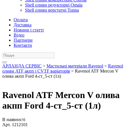
Shell оливи редукторні Omala
Shell оливи верстатні Tonna
Оплата
Доставка
Новини і статті
Відео
Партнери
Контакти
АРЛАНДА СЕРВІС
>
Мастильні матеріали Ravenol
>
Ravenol
оливи ATF акпп і CVTF варіаторів
> Ravenol ATF Mercon V
олива акпп Ford 4-ст_5-ст (1л)
Ravenol ATF Mercon V олива
акпп Ford 4-ст_5-ст (1л)
В наявності
Арт.
1212101