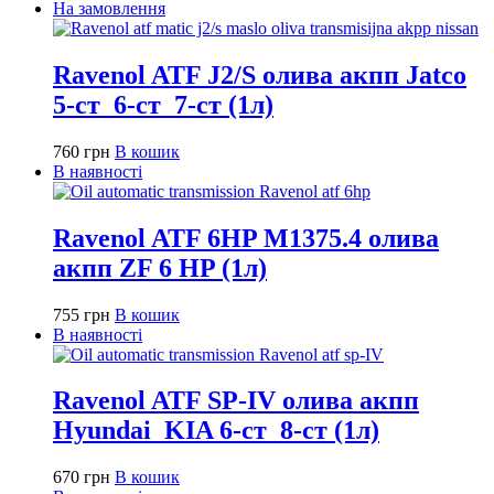
На замовлення
Ravenol ATF J2/S олива акпп Jatco
5-ст_6-ст_7-ст (1л)
760
грн
В кошик
В наявності
Ravenol ATF 6HP M1375.4 олива
акпп ZF 6 HP (1л)
755
грн
В кошик
В наявності
Ravenol ATF SP-IV олива акпп
Hyundai_KIA 6-ст_8-ст (1л)
670
грн
В кошик