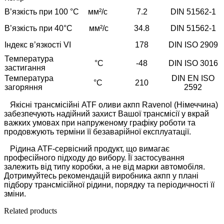
В’язкість при 100 °C
мм²/с
7.2
DIN 51562-1
В’язкість при 40°C
мм²/с
34.8
DIN 51562-1
Індекс в’язкості VI
178
DIN ISO 2909
Температура
°С
-48
DIN ISO 3016
застигання
Температура
DIN EN ISO
°С
210
загоряння
2592
Якісні трансмісійні ATF оливи акпп Ravenol (Німеччина)
забезпечують надійний захист Вашої трансмісії у вкрай
важких умовах при напруженому графіку роботи та
продовжують терміни її безаварійної експлуатації.
Рідина ATF-сервісний продукт, що вимагає
професійного підходу до вибору. Її застосування
залежить від типу коробки, а не від марки автомобіля.
Дотримуйтесь рекомендацій виробника акпп у плані
підбору трансмісійної рідини, порядку та періодичності її
зміни.
Related products