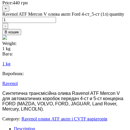
Price:
440
грн
+
Ravenol ATF Mercon V олива акпп Ford 4-ст_5-ст (1л) quantity
-
В кошик
Weight:
1 kg
Вага:
1 kg
Виробник:
Ravenol
Синтетична трансмісійна олива Ravenol ATF Mercon V
для автоматичних коробок передач 4-ст и 5-ст
концерна
FORD (MAZDA, VOLVO, FORD, JAGUAR, Land Rover,
Mercury, LINCOLN).
Category:
Ravenol оливи ATF акпп і CVTF варіаторів
Description