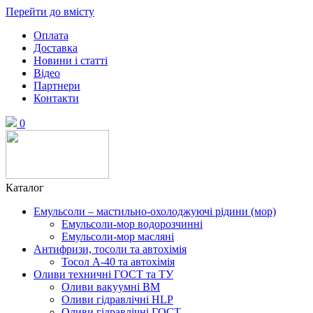
Перейти до вмісту
Оплата
Доставка
Новини і статті
Відео
Партнери
Контакти
0
Каталог
Емульсоли – мастильно-охолоджуючі рідини (мор)
Емульсоли-мор водорозчинні
Емульсоли-мор масляні
Антифризи, тосоли та автохімія
Тосол А-40 та автохімія
Оливи техничні ГОСТ та ТУ
Оливи вакуумні ВМ
Оливи гідравлічні HLP
Оливи гідравлічні ГОСТ