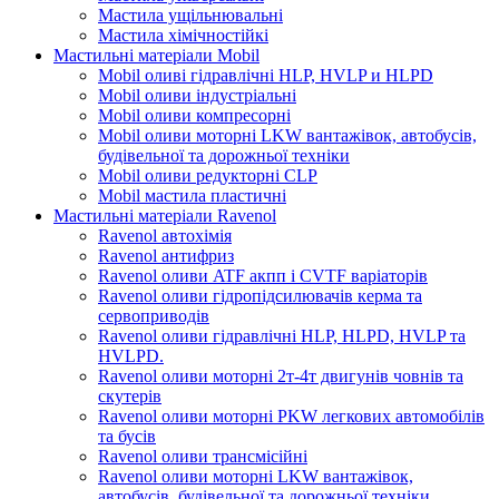
Мастила ущільнювальні
Мастила хімічностійкі
Мастильні матеріали Mobil
Mobil оливі гідравлічні HLP, HVLP и HLPD
Mobil оливи індустріальні
Mobil оливи компресорні
Mobil оливи моторні LKW вантажівок, автобусів,
будівельної та дорожньої техніки
Mobil оливи редукторні CLP
Mobil мастила пластичні
Мастильні матеріали Ravenol
Ravenol автохімія
Ravenol антифриз
Ravenol оливи ATF акпп і CVTF варіаторів
Ravenol оливи гідропідсилювачів керма та
сервоприводів
Ravenol оливи гідравлічні HLP, HLPD, HVLP та
HVLPD.
Ravenol оливи моторні 2т-4т двигунів човнів та
скутерів
Ravenol оливи моторні PKW легкових автомобілів
та бусів
Ravenol оливи трансмісійні
Ravenol оливи моторні LKW вантажівок,
автобусів, будівельної та дорожньої техніки