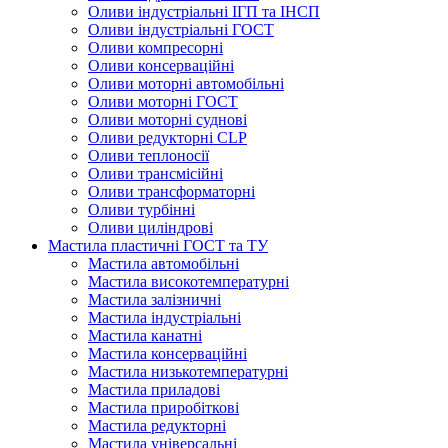
Оливи індустріальні ІГП та ІНСП
Оливи індустріальні ГОСТ
Оливи компресорні
Оливи консерваційні
Оливи моторні автомобільні
Оливи моторні ГОСТ
Оливи моторні суднові
Оливи редукторні CLP
Оливи теплоносії
Оливи трансмісійні
Оливи трансформаторні
Оливи турбінні
Оливи циліндрові
Мастила пластичні ГОСТ та ТУ
Мастила автомобільні
Мастила високотемпературні
Мастила залізничні
Мастила індустріальні
Мастила канатні
Мастила консерваційні
Мастила низькотемпературні
Мастила приладові
Мастила приробіткові
Мастила редукторні
Мастила універсальні