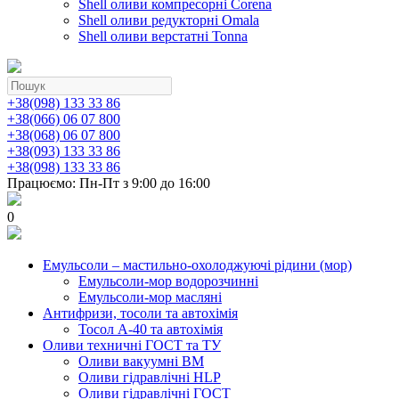
Shell оливи компресорні Corena
Shell оливи редукторні Omala
Shell оливи верстатні Tonna
+38(098) 133 33 86
+38(066) 06 07 800
+38(068) 06 07 800
+38(093) 133 33 86
+38(098) 133 33 86
Працюємо: Пн-Пт з 9:00 до 16:00
0
Емульсоли – мастильно-охолоджуючі рідини (мор)
Емульсоли-мор водорозчинні
Емульсоли-мор масляні
Антифризи, тосоли та автохімія
Тосол А-40 та автохімія
Оливи техничні ГОСТ та ТУ
Оливи вакуумні ВМ
Оливи гідравлічні HLP
Оливи гідравлічні ГОСТ