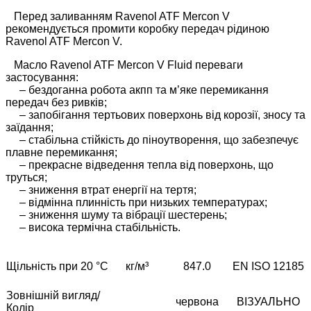
Перед заливанням Ravenol ATF Mercon V
рекомендується промити коробку передач рідиною
Ravenol ATF Mercon V.
Масло Ravenol ATF Mercon V Fluid переваги
застосування:
– бездоганна робота акпп та м’яке перемикання
передач без ривків;
– запобігання тертьових поверхонь від корозії, зносу та
заїдання;
– стабільна стійкість до піноутворення, що забезпечує
плавне перемикання;
– прекрасне відведення тепла від поверхонь, що
труться;
– зниження втрат енергії на тертя;
– відмінна плинність при низьких температурах;
– зниження шуму та вібрації шестерень;
– висока термічна стабільність.
Щільність при 20 °C
кг/м³
847.0
EN ISO 12185
Зовнішній вигляд/
червона
ВІЗУАЛЬНО
Колір