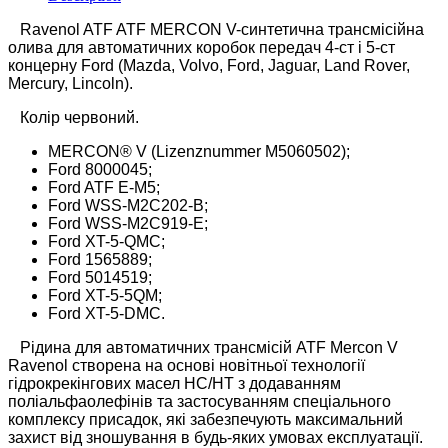
Ravenol ATF ATF MERCON V-синтетична трансмісійна
олива для автоматичних коробок передач 4-ст і 5-ст
концерну Ford (Mazda, Volvo, Ford, Jaguar, Land Rover,
Mercury, Lincoln).
Колір червоний.
MERCON® V (Lizenznummer M5060502);
Ford 8000045;
Ford ATF E-M5;
Ford WSS-M2C202-B;
Ford WSS-M2C919-E;
Ford XT-5-QMC;
Ford 1565889;
Ford 5014519;
Ford XT-5-5QM;
Ford XT-5-DMC.
Рідина для автоматичних трансмісій ATF Mercon V
Ravenol створена на основі новітньої технології
гідрокрекінгових масел HC/HT з додаванням
поліальфаолефінів та застосуванням спеціального
комплексу присадок, які забезпечують максимальний
захист від зношування в будь-яких умовах експлуатації.