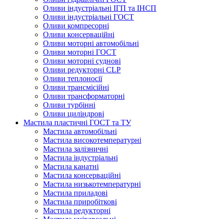
Оливи індустріальні ІГП та ІНСП
Оливи індустріальні ГОСТ
Оливи компресорні
Оливи консерваційні
Оливи моторні автомобільні
Оливи моторні ГОСТ
Оливи моторні суднові
Оливи редукторні CLP
Оливи теплоносії
Оливи трансмісійні
Оливи трансформаторні
Оливи турбінні
Оливи циліндрові
Мастила пластичні ГОСТ та ТУ
Мастила автомобільні
Мастила високотемпературні
Мастила залізничні
Мастила індустріальні
Мастила канатні
Мастила консерваційні
Мастила низькотемпературні
Мастила приладові
Мастила приробіткові
Мастила редукторні