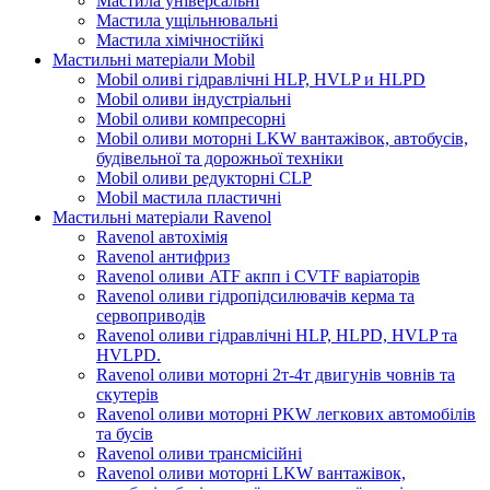
Мастила універсальні
Мастила ущільнювальні
Мастила хімічностійкі
Мастильні матеріали Mobil
Mobil оливі гідравлічні HLP, HVLP и HLPD
Mobil оливи індустріальні
Mobil оливи компресорні
Mobil оливи моторні LKW вантажівок, автобусів,
будівельної та дорожньої техніки
Mobil оливи редукторні CLP
Mobil мастила пластичні
Мастильні матеріали Ravenol
Ravenol автохімія
Ravenol антифриз
Ravenol оливи ATF акпп і CVTF варіаторів
Ravenol оливи гідропідсилювачів керма та
сервоприводів
Ravenol оливи гідравлічні HLP, HLPD, HVLP та
HVLPD.
Ravenol оливи моторні 2т-4т двигунів човнів та
скутерів
Ravenol оливи моторні PKW легкових автомобілів
та бусів
Ravenol оливи трансмісійні
Ravenol оливи моторні LKW вантажівок,