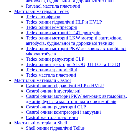
автобусів, будівельної та дорожньої техніки
Ravenol мастила пластичні
Мастильні матеріали Tedex
Tedex антифризи
Tedex оливи гідравлічні HLP и HVLP
Tedex оливи компресорні
Tedex оливи моторні 2Т-4Т двигунів
Tedex оливи моторні LKW моторні вантажівок,
автобусів, будівельної та дорожньої техніки
Tedex оливи моторні PKW легкових автомобілів і
мікроавтобусів
Tedex оливи редукторні CLP
Tedex оливи тракторні STOU, UTTO та TDTO
Tedex оливи трансмісійні
Tedex мастила пластичні
Мастильні матеріали Castrol
Castrol оливи гідравлічні HLP и HVLP
Castrol оливи індустріальні.
Castrol оливи моторні PKW легкових автомобілів,
джипів, бусів та малотоннажних автомобілів
Castrol оливи редукторні CLP
Castrol оливи компресорні і вакуумні
Castrol мастила пластичні
Мастильні матеріали Shell
Shell оливи гідравлічні Tellus