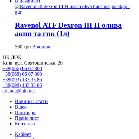
В наявності
Ravenol ATF Dexron III H олива
акпп та гпк (1л)
560
грн
В кошик
НК ЛОК
Київ, вул. Святошинська, 20
+38(066) 06 07 800
+38(068) 06 07 800
+38(093) 133 33 86
+38(098) 133 33 86
arlanda@ukr.net
Новини і статті
Відео
Партнери
Прайс лист
Контакти
Кабінет