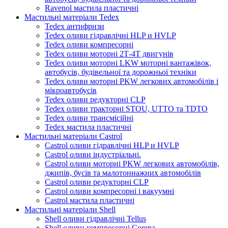
Ravenol мастила пластичні
Мастильні матеріали Tedex
Tedex антифризи
Tedex оливи гідравлічні HLP и HVLP
Tedex оливи компресорні
Tedex оливи моторні 2Т-4Т двигунів
Tedex оливи моторні LKW моторні вантажівок,
автобусів, будівельної та дорожньої техніки
Tedex оливи моторні PKW легкових автомобілів і
мікроавтобусів
Tedex оливи редукторні CLP
Tedex оливи тракторні STOU, UTTO та TDTO
Tedex оливи трансмісійні
Tedex мастила пластичні
Мастильні матеріали Castrol
Castrol оливи гідравлічні HLP и HVLP
Castrol оливи індустріальні.
Castrol оливи моторні PKW легкових автомобілів,
джипів, бусів та малотоннажних автомобілів
Castrol оливи редукторні CLP
Castrol оливи компресорні і вакуумні
Castrol мастила пластичні
Мастильні матеріали Shell
Shell оливи гідравлічні Tellus
Shell оливи компресорні Corena