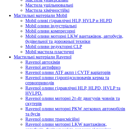
Мастила ущільнювальні
Мастила хімічностійкі
Мастильні матеріали Mobil
Mobil оливі гідравлічні HLP, HVLP и HLPD
Mobil оливи індустріальні
Mobil оливи компресорні
Mobil оливи моторні LKW вантажівок, автобусів,
будівельної та дорожньої техніки
Mobil оливи редукторні CLP
Mobil мастила пластичні
Мастильні матеріали Ravenol
Ravenol автохімія
Ravenol антифриз
Ravenol оливи ATF акпп і CVTF варіаторів
Ravenol оливи гідропідсилювачів керма та
сервоприводів
Ravenol оливи гідравлічні HLP, HLPD, HVLP та
HVLPD.
Ravenol оливи моторні 2т-4т двигунів човнів та
скутерів
Ravenol оливи моторні PKW легкових автомобілів
та бусів
Ravenol оливи трансмісійні
Ravenol оливи моторні LKW вантажівок,