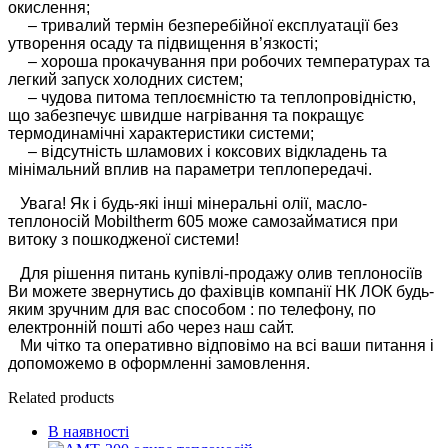
окислення;
– тривалий термін безперебійної експлуатації без
утворення осаду та підвищення в’язкості;
– хороша прокачування при робочих температурах та
легкий запуск холодних систем;
– чудова питома теплоємністю та теплопровідністю,
що забезпечує швидше нагрівання та покращує
термодинамічні характеристики системи;
– відсутність шламових і коксових відкладень та
мінімальний вплив на параметри теплопередачі.
Увага! Як і будь-які інші мінеральні олії, масло-
теплоносій Mobiltherm 605 може самозайматися при
витоку з пошкодженої системи!
Для рішення питань купівлі-продажу олив теплоносіїв
Ви можете звернутись до фахівців компанії НК ЛОК будь-
яким зручним для вас способом : по телефону, по
електронній пошті або через наш сайт.
Ми чітко та оперативно відповімо на всі ваши питання і
допоможемо в оформленні замовлення.
Related products
В наявності