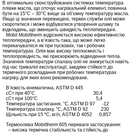
В оптимально сконструйованих системах температура
плівки масла, що оточує нагрівальний елемент, повинна
бути на 15°C – 30°C вище за об’ємну температуру масла.
Якщо ці значення перевищені, термін служби олії може
скоротитися і може відбуватися утворення шламу та
відкладень, що зменшить швидкість теплопередачі.
Mobil Mobiltherm відрізняється високою ефективністю
теплопередачі, а в’язкість така, що може легко
перекачуватися як при пускових, так і робочих
температурах. Олія має високу теплоємність і
теплопровідність, які прискорюють відведення тепла.
Значення температури спалаху олії не знижується навіть
під час тривалої експлуатації, завдяки стійкості до
термічного розкладання при робочих температурах
нагріву, для яких воно рекомендоване.
В’язкість кінематична, ASTM D 445
сСт при 40°C 30,4
сСт при 100°C 5,4
Температура застигання, °C, ASTM D 97 -12
Температура спалаху, °C, ASTM D 92 230
Щільність при 15 ºC, кг/л, ASTM D 4052 0,857
Термоолива Mobiltherm 605 переваги застосування:
– висока термічна стабільність та стійкість до