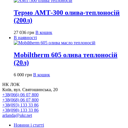
Термо АМТ-300 олива-теплоносій
(200л)
27 036
грн
В кошик
В наявності
Mobiltherm 605 олива теплоносій
(20л)
6 000
грн
В кошик
НК ЛОК
Київ, вул. Святошинська, 20
+38(066) 06 07 800
+38(068) 06 07 800
+38(093) 133 33 86
+38(098) 133 33 86
arlanda@ukr.net
Новини і статті