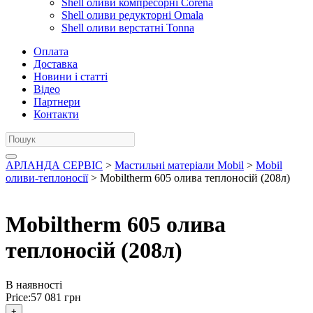
Shell оливи компресорні Corena
Shell оливи редукторні Omala
Shell оливи верстатні Tonna
Оплата
Доставка
Новини і статті
Відео
Партнери
Контакти
АРЛАНДА СЕРВІС
>
Мастильні матеріали Mobil
>
Mobil
оливи-теплоносії
> Mobiltherm 605 олива теплоносій (208л)
Mobiltherm 605 олива
теплоносій (208л)
В наявності
Price:
57 081
грн
+