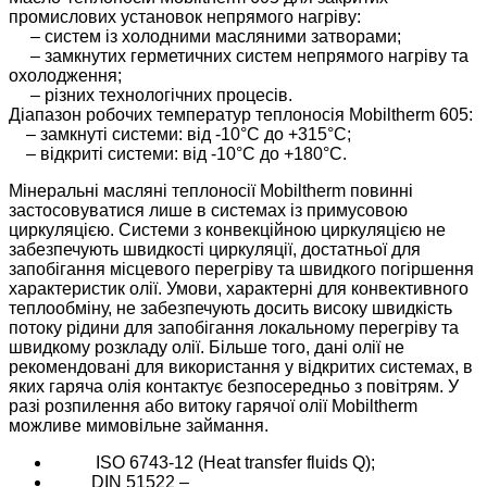
промислових установок непрямого нагріву:
– систем із холодними масляними затворами;
– замкнутих герметичних систем непрямого нагріву та
охолодження;
– різних технологічних процесів.
Діапазон робочих температур теплоносія Mobiltherm 605:
– замкнуті системи: від -10°C до +315°C;
– відкриті системи: від -10°C до +180°C.
Мінеральні масляні теплоносії Mobiltherm повинні
застосовуватися лише в системах із примусовою
циркуляцією. Системи з конвекційною циркуляцією не
забезпечують швидкості циркуляції, достатньої для
запобігання місцевого перегріву та швидкого погіршення
характеристик олії. Умови, характерні для конвективного
теплообміну, не забезпечують досить високу швидкість
потоку рідини для запобігання локальному перегріву та
швидкому розкладу олії. Більше того, дані олії не
рекомендовані для використання у відкритих системах, в
яких гаряча олія контактує безпосередньо з повітрям. У
разі розпилення або витоку гарячої олії Mobiltherm
можливе мимовільне займання.
ISO 6743-12 (Heat transfer fluids Q);
DIN 51522 –