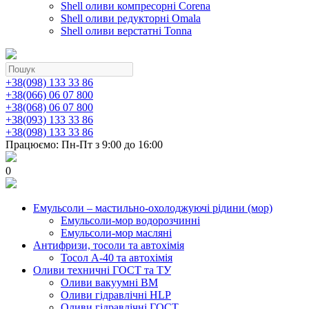
Shell оливи компресорні Corena
Shell оливи редукторні Omala
Shell оливи верстатні Tonna
+38(098) 133 33 86
+38(066) 06 07 800
+38(068) 06 07 800
+38(093) 133 33 86
+38(098) 133 33 86
Працюємо: Пн-Пт з 9:00 до 16:00
0
Емульсоли – мастильно-охолоджуючі рідини (мор)
Емульсоли-мор водорозчинні
Емульсоли-мор масляні
Антифризи, тосоли та автохімія
Тосол А-40 та автохімія
Оливи техничні ГОСТ та ТУ
Оливи вакуумні ВМ
Оливи гідравлічні HLP
Оливи гідравлічні ГОСТ