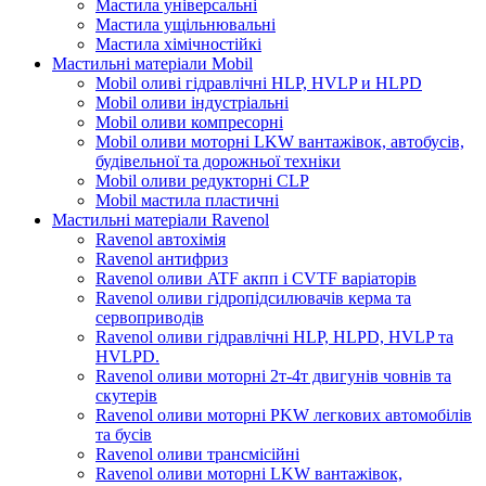
Мастила універсальні
Мастила ущільнювальні
Мастила хімічностійкі
Мастильні матеріали Mobil
Mobil оливі гідравлічні HLP, HVLP и HLPD
Mobil оливи індустріальні
Mobil оливи компресорні
Mobil оливи моторні LKW вантажівок, автобусів,
будівельної та дорожньої техніки
Mobil оливи редукторні CLP
Mobil мастила пластичні
Мастильні матеріали Ravenol
Ravenol автохімія
Ravenol антифриз
Ravenol оливи ATF акпп і CVTF варіаторів
Ravenol оливи гідропідсилювачів керма та
сервоприводів
Ravenol оливи гідравлічні HLP, HLPD, HVLP та
HVLPD.
Ravenol оливи моторні 2т-4т двигунів човнів та
скутерів
Ravenol оливи моторні PKW легкових автомобілів
та бусів
Ravenol оливи трансмісійні
Ravenol оливи моторні LKW вантажівок,