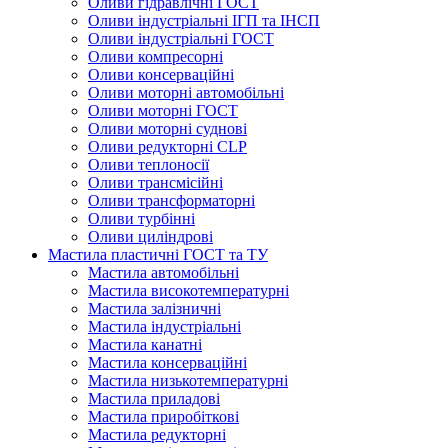
Оливи гідравлічні ГОСТ
Оливи індустріальні ІГП та ІНСП
Оливи індустріальні ГОСТ
Оливи компресорні
Оливи консерваційні
Оливи моторні автомобільні
Оливи моторні ГОСТ
Оливи моторні суднові
Оливи редукторні CLP
Оливи теплоносії
Оливи трансмісійні
Оливи трансформаторні
Оливи турбінні
Оливи циліндрові
Мастила пластичні ГОСТ та ТУ
Мастила автомобільні
Мастила високотемпературні
Мастила залізничні
Мастила індустріальні
Мастила канатні
Мастила консерваційні
Мастила низькотемпературні
Мастила приладові
Мастила приробіткові
Мастила редукторні