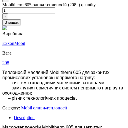
Mobiltherm 605 олива теплоносій (208л) quantity
-
В кошик
Виробник:
ExxonMobil
Вага:
208
Теплоносій масляний Mobiltherm 605 для закритих
промислових установок непрямого нагріву:
– систем із холодними масляними затворами;
– замкнутих герметичних систем непрямого нагріву та
охолодження;
– різних технологічних процесів.
Category:
Mobil оливи-теплоносії
Description
Масло-теплоносій Mobiltherm 605 для закритих