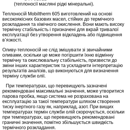
(теплоносії масляні рідкі мінеральні).
Теплоносій Mobiltherm 605 виготовлений на основі
високоякісних базових масел, стійких до термічного
розкладання та хімічного окислення. Вони мають високу
термічну стабільність і призначені для вкрай тривалої
експлуатації без утворення відкладень або підвищення
в’язкості.
Оливу-теплоносій не слід змішувати зі звичайними
оливами, оскільки це може погіршити їхню відмінну
термічну та окислювальну стабільність, призвести до
зміни інших характеристик та ускладнити інтерпретацію
результатів аналізів, що виконуються для визначення
терміну служби олії.
При температурах, що перевищують зазначені
рекомендовані максимальні значення, може утворитися
парова пробка, якщо система не розрахована на
експлуатацію за такої температури шляхом створення
тиску інертного газу як, наприклад, азот. При вищих
температурах термін служби олій скорочується, оскільки
при температурах, що перевищують рекомендовані
граничні значення, помітно збільшується швидкість
термічного розкладання.