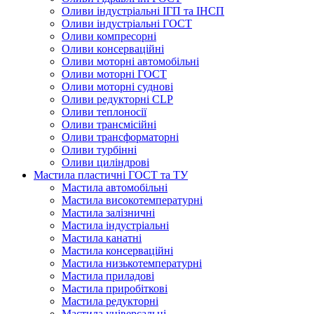
Оливи індустріальні ІГП та ІНСП
Оливи індустріальні ГОСТ
Оливи компресорні
Оливи консерваційні
Оливи моторні автомобільні
Оливи моторні ГОСТ
Оливи моторні суднові
Оливи редукторні CLP
Оливи теплоносії
Оливи трансмісійні
Оливи трансформаторні
Оливи турбінні
Оливи циліндрові
Мастила пластичні ГОСТ та ТУ
Мастила автомобільні
Мастила високотемпературні
Мастила залізничні
Мастила індустріальні
Мастила канатні
Мастила консерваційні
Мастила низькотемпературні
Мастила приладові
Мастила приробіткові
Мастила редукторні
Мастила універсальні