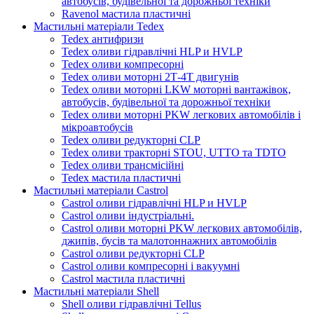
автобусів, будівельної та дорожньої техніки
Ravenol мастила пластичні
Мастильні матеріали Tedex
Tedex антифризи
Tedex оливи гідравлічні HLP и HVLP
Tedex оливи компресорні
Tedex оливи моторні 2Т-4Т двигунів
Tedex оливи моторні LKW моторні вантажівок,
автобусів, будівельної та дорожньої техніки
Tedex оливи моторні PKW легкових автомобілів і
мікроавтобусів
Tedex оливи редукторні CLP
Tedex оливи тракторні STOU, UTTO та TDTO
Tedex оливи трансмісійні
Tedex мастила пластичні
Мастильні матеріали Castrol
Castrol оливи гідравлічні HLP и HVLP
Castrol оливи індустріальні.
Castrol оливи моторні PKW легкових автомобілів,
джипів, бусів та малотоннажних автомобілів
Castrol оливи редукторні CLP
Castrol оливи компресорні і вакуумні
Castrol мастила пластичні
Мастильні матеріали Shell
Shell оливи гідравлічні Tellus