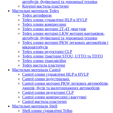
автобусів, будівельної та дорожньої техніки
Ravenol мастила пластичні
Мастильні матеріали Tedex
Tedex антифризи
Tedex оливи гідравлічні HLP и HVLP
Tedex оливи компресорні
Tedex оливи моторні 2Т-4Т двигунів
Tedex оливи моторні LKW моторні вантажівок,
автобусів, будівельної та дорожньої техніки
Tedex оливи моторні PKW легкових автомобілів і
мікроавтобусів
Tedex оливи редукторні CLP
Tedex оливи тракторні STOU, UTTO та TDTO
Tedex оливи трансмісійні
Tedex мастила пластичні
Мастильні матеріали Castrol
Castrol оливи гідравлічні HLP и HVLP
Castrol оливи індустріальні.
Castrol оливи моторні PKW легкових автомобілів,
джипів, бусів та малотоннажних автомобілів
Castrol оливи редукторні CLP
Castrol оливи компресорні і вакуумні
Castrol мастила пластичні
Мастильні матеріали Shell
Shell оливи гідравлічні Tellus