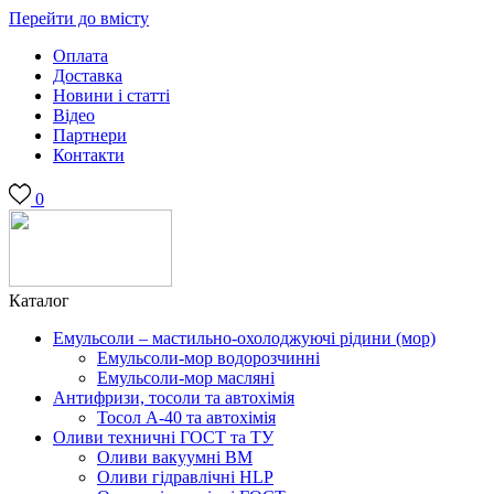
Перейти до вмісту
Оплата
Доставка
Новини і статті
Відео
Партнери
Контакти
0
Каталог
Емульсоли – мастильно-охолоджуючі рідини (мор)
Емульсоли-мор водорозчинні
Емульсоли-мор масляні
Антифризи, тосоли та автохімія
Тосол А-40 та автохімія
Оливи техничні ГОСТ та ТУ
Оливи вакуумні ВМ
Оливи гідравлічні HLP