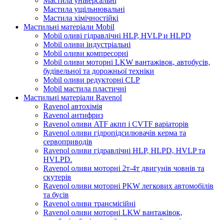
Мастила універсальні
Мастила ущільнювальні
Мастила хімічностійкі
Мастильні матеріали Mobil
Mobil оливі гідравлічні HLP, HVLP и HLPD
Mobil оливи індустріальні
Mobil оливи компресорні
Mobil оливи моторні LKW вантажівок, автобусів,
будівельної та дорожньої техніки
Mobil оливи редукторні CLP
Mobil мастила пластичні
Мастильні матеріали Ravenol
Ravenol автохімія
Ravenol антифриз
Ravenol оливи ATF акпп і CVTF варіаторів
Ravenol оливи гідропідсилювачів керма та
сервоприводів
Ravenol оливи гідравлічні HLP, HLPD, HVLP та
HVLPD.
Ravenol оливи моторні 2т-4т двигунів човнів та
скутерів
Ravenol оливи моторні PKW легкових автомобілів
та бусів
Ravenol оливи трансмісійні
Ravenol оливи моторні LKW вантажівок,