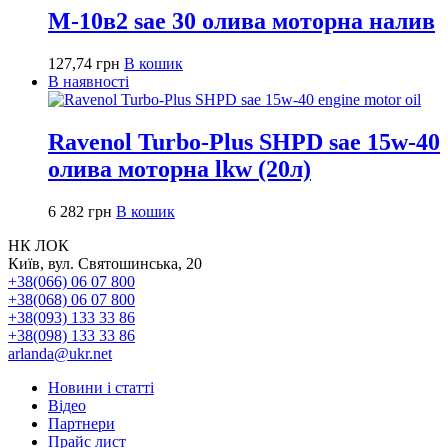
М-10в2 sae 30 олива моторна налив
127,74
грн
В кошик
В наявності
Ravenol Turbo-Plus SHPD sae 15w-40
олива моторна lkw (20л)
6 282
грн
В кошик
НК ЛОК
Київ, вул. Святошинська, 20
+38(066) 06 07 800
+38(068) 06 07 800
+38(093) 133 33 86
+38(098) 133 33 86
arlanda@ukr.net
Новини і статті
Відео
Партнери
Прайс лист