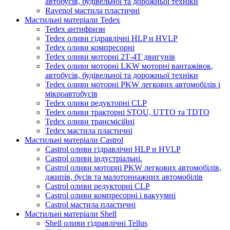
автобусів, будівельної та дорожньої техніки
Ravenol мастила пластичні
Мастильні матеріали Tedex
Tedex антифризи
Tedex оливи гідравлічні HLP и HVLP
Tedex оливи компресорні
Tedex оливи моторні 2Т-4Т двигунів
Tedex оливи моторні LKW моторні вантажівок,
автобусів, будівельної та дорожньої техніки
Tedex оливи моторні PKW легкових автомобілів і
мікроавтобусів
Tedex оливи редукторні CLP
Tedex оливи тракторні STOU, UTTO та TDTO
Tedex оливи трансмісійні
Tedex мастила пластичні
Мастильні матеріали Castrol
Castrol оливи гідравлічні HLP и HVLP
Castrol оливи індустріальні.
Castrol оливи моторні PKW легкових автомобілів,
джипів, бусів та малотоннажних автомобілів
Castrol оливи редукторні CLP
Castrol оливи компресорні і вакуумні
Castrol мастила пластичні
Мастильні матеріали Shell
Shell оливи гідравлічні Tellus