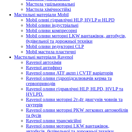
Мастила ущільнювальні
Мастила хімічностійкі
Мастильні матеріали Mobil
Mobil оливі гідравлічні HLP, HVLP и HLPD
Mobil оливи індустріальні
Mobil оливи компресорні
Mobil оливи моторні LKW вантажівок, автобусів,
будівельної та дорожньої техніки
Mobil оливи редукторні CLP
Mobil мастила пластичні
Мастильні матеріали Ravenol
Ravenol автохімія
Ravenol антифриз
Ravenol оливи ATF акпп і CVTF варіаторів
Ravenol оливи гідропідсилювачів керма та
сервоприводів
Ravenol оливи гідравлічні HLP, HLPD, HVLP та
HVLPD.
Ravenol оливи моторні 2т-4т двигунів човнів та
скутерів
Ravenol оливи моторні PKW легкових автомобілів
та бусів
Ravenol оливи трансмісійні
Ravenol оливи моторні LKW вантажівок,
автобусів, будівельної та дорожньої техніки