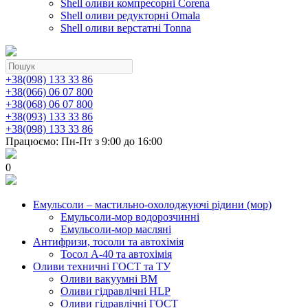
Shell оливи компресорні Corena
Shell оливи редукторні Omala
Shell оливи верстатні Tonna
+38(098) 133 33 86
+38(066) 06 07 800
+38(068) 06 07 800
+38(093) 133 33 86
+38(098) 133 33 86
Працюємо: Пн-Пт з 9:00 до 16:00
0
Емульсоли – мастильно-охолоджуючі рідини (мор)
Емульсоли-мор водорозчинні
Емульсоли-мор масляні
Антифризи, тосоли та автохімія
Тосол А-40 та автохімія
Оливи техничні ГОСТ та ТУ
Оливи вакуумні ВМ
Оливи гідравлічні HLP
Оливи гідравлічні ГОСТ