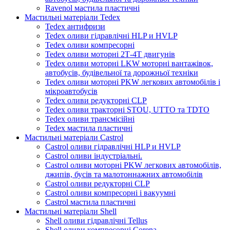
Ravenol мастила пластичні
Мастильні матеріали Tedex
Tedex антифризи
Tedex оливи гідравлічні HLP и HVLP
Tedex оливи компресорні
Tedex оливи моторні 2Т-4Т двигунів
Tedex оливи моторні LKW моторні вантажівок,
автобусів, будівельної та дорожньої техніки
Tedex оливи моторні PKW легкових автомобілів і
мікроавтобусів
Tedex оливи редукторні CLP
Tedex оливи тракторні STOU, UTTO та TDTO
Tedex оливи трансмісійні
Tedex мастила пластичні
Мастильні матеріали Castrol
Castrol оливи гідравлічні HLP и HVLP
Castrol оливи індустріальні.
Castrol оливи моторні PKW легкових автомобілів,
джипів, бусів та малотоннажних автомобілів
Castrol оливи редукторні CLP
Castrol оливи компресорні і вакуумні
Castrol мастила пластичні
Мастильні матеріали Shell
Shell оливи гідравлічні Tellus
Shell оливи компресорні Corena