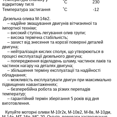
˚С
230
відкритому тиглі
Температура застигання
˚С
-12
Д
изельна олива М-14в2.
– надійне змащування двигунів вітчизняної та
імпортної техніки;
– високий ступінь легування олив групи;
– висока термічна стабільність;
– захист від знесення та корозії поверхні деталей
двигуна;
– нейтралізація кислих сполук, що утворюються в
процесі експлуатації дизельного двигуна;
– попередження відкладень шламу, частинок лаків та
частинок нагару на деталях двигуна;
– збільшення терміну експлуатації та надійності
обладнання;
– можливість експлуатувати двигун при максимально
підвищених навантаженнях;
– безперебійна робота за різких перепадів
температур;
– гарантійний термін зберігання 5 років від дня
виготовлення.
Купуйте моторні оливи М-10г2к, М-10в2, М-8в, М-10дм,
М-14в, МТ-16п, МС-20. Оцініть переваги застосування