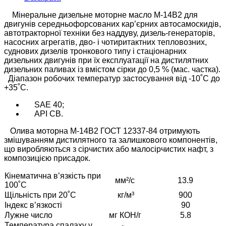
М
інеральне дизельне моторне масло М-14В2 для
двигунів середньофорсованих кар’єрних автосамоскидів,
автотракторної техніки без наддуву, дизель-генераторів,
насосних агрегатів, дво- і чотиритактних тепловозних,
суднових дизелів тронкового типу і стаціонарних
дизельних двигунів при їх експлуатації на дистилятних
дизельних паливах із вмістом сірки до 0,5 % (мас. частка).
Діапазон робочих температур застосування від -10˚C до
+35˚C.
SAE 40;
API CB.
Олива моторна М-14В2 ГОСТ 12337-84 отримують
змішуванням дистилятного та залишкового компонентів,
що виробляються з сірчистих або малосірчистих нафт, з
композицією присадок.
Кінематична в’язкість при
мм²/с
13.9
100˚С
Щільність при 20˚С
кг/м³
900
Індекс в’язкості
90
Лужне число
мг КОН/г
5.8
Температура спалаху у