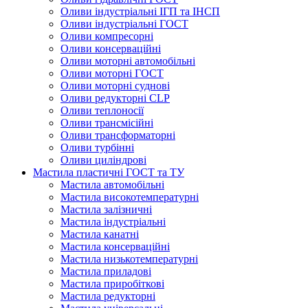
Оливи індустріальні ІГП та ІНСП
Оливи індустріальні ГОСТ
Оливи компресорні
Оливи консерваційні
Оливи моторні автомобільні
Оливи моторні ГОСТ
Оливи моторні суднові
Оливи редукторні CLP
Оливи теплоносії
Оливи трансмісійні
Оливи трансформаторні
Оливи турбінні
Оливи циліндрові
Мастила пластичні ГОСТ та ТУ
Мастила автомобільні
Мастила високотемпературні
Мастила залізничні
Мастила індустріальні
Мастила канатні
Мастила консерваційні
Мастила низькотемпературні
Мастила приладові
Мастила приробіткові
Мастила редукторні