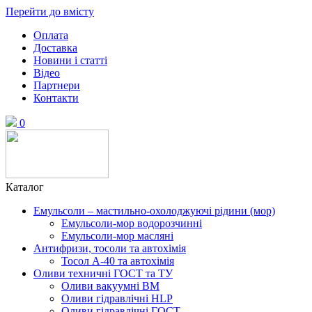
Перейти до вмісту
Оплата
Доставка
Новини і статті
Відео
Партнери
Контакти
0
Каталог
Емульсоли – мастильно-охолоджуючі рідини (мор)
Емульсоли-мор водорозчинні
Емульсоли-мор масляні
Антифризи, тосоли та автохімія
Тосол А-40 та автохімія
Оливи техничні ГОСТ та ТУ
Оливи вакуумні ВМ
Оливи гідравлічні HLP
Оливи гідравлічні ГОСТ