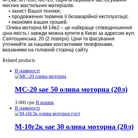
якісних мастильних матеріалів:
• захист Вашої техніки;
• продовження термінів її безаварійної експлуатації;
• економія ваших грошей.
Олива моторна М-14в2 – це найкраще співвідношення
ціна-якість і завжди можна купити в Києві за адресою вул.
Святошинська, 20 (2 поверх). Ціни та фасування
уточнюйте за нашими контактними телефонами,
вказаними на головній сторінці сайту.
Related products
В наявності
МС-20 sae 50 олива моторна (20л)
3 000
грн
В кошик
В наявності
М-10г2к sae 30 олива моторна (20л)