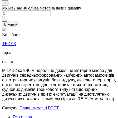
+
М-14в2 sae 40 олива моторна налив quantity
-
В кошик
Виробник:
TEDEX
тара:
налив
М-14В2 sae 40 мінеральне дизельне моторне масло для
двигунів середньофорсованих кар’єрних автосамоскидів,
автотракторних двигунів без наддуву, дизель-генераторів,
насосних агрегатів, дво- і чотиритактних тепловозних,
суднових дизелів тронкового типу і стаціонарних
дизельних двигунів при їх експлуатації на дистилятних
дизельних паливах із вмістом сірки до 0,5 % (мас. частка).
Category:
Оливи моторні ГОСТ
Description