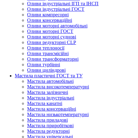
Оливи індустріальні ІГП та ІНСП
Оливи індустріальні ГОСТ
Оливи компресорні
Оливи консерваційні
Оливи моторні автомобільні
Оливи моторні ГОСТ
Оливи моторні суднові
Оливи редукторні CLP
Оливи теплоносії
Оливи трансмісійні
Оливи трансформаторні
Оливи турбінні
Оливи циліндрові
Мастила пластичні ГОСТ та ТУ
Мастила автомобільні
Мастила високотемпературні
Мастила залізничні
Мастила індустріальні
Мастила канатні
Мастила консерваційні
Мастила низькотемпературні
Мастила приладові
Мастила приробіткові
Мастила редукторні
Мастила універсальні