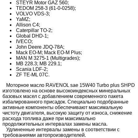
STEYR Motor GAZ 560;
TEDOM 258-3 (61-0-0258);
VOLVO VDS-3;
YaMZ;
Allison C4;
Caterpillar TO-2;
Global DHD-1;
IVECO;
John Deere JDQ-78A;
Mack EO-M; Mack EO-M Plus;
MAN M 3275-1 (Multigrades);
MB 228.3; MB 229.1;
Scania LDF-2;
ZF TE-ML 07C.
Моторное масло RAVENOL sae 15W40 Turbo plus SHPD
изготовлено на основе высокоиндексных минеральных
базовых масел с добавлением современного пакета
избалированного присадок. Специально подобранные
активные компоненты обеспечивают максимальную
чистоту двигателя, высокую защиту от износа, снижение
расхода топлива даже при максимально
продолжительных интервалах замены масла.
Удлиненные интервалы замены в соответствии с
требованиями автопроизводителей.