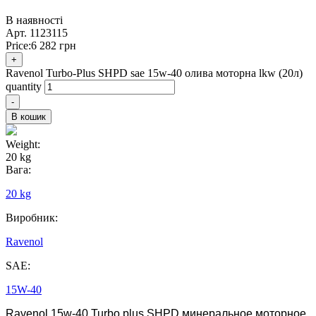
В наявності
Арт.
1123115
Price:
6 282
грн
+
Ravenol Turbo-Plus SHPD sae 15w-40 олива моторна lkw (20л)
quantity
-
В кошик
Weight:
20 kg
Вага:
20 kg
Виробник:
Ravenol
SAE:
15W-40
Ravenol 15w-40 Turbo plus SHPD минеральное моторное