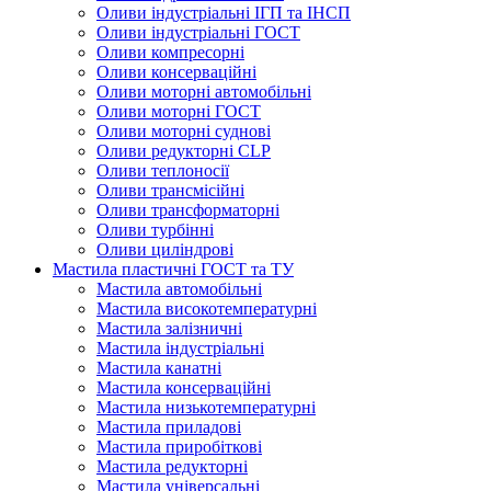
Оливи індустріальні ІГП та ІНСП
Оливи індустріальні ГОСТ
Оливи компресорні
Оливи консерваційні
Оливи моторні автомобільні
Оливи моторні ГОСТ
Оливи моторні суднові
Оливи редукторні CLP
Оливи теплоносії
Оливи трансмісійні
Оливи трансформаторні
Оливи турбінні
Оливи циліндрові
Мастила пластичні ГОСТ та ТУ
Мастила автомобільні
Мастила високотемпературні
Мастила залізничні
Мастила індустріальні
Мастила канатні
Мастила консерваційні
Мастила низькотемпературні
Мастила приладові
Мастила приробіткові
Мастила редукторні
Мастила універсальні