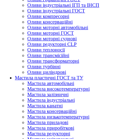
Оливи індустріальні ІГП та ІНСП
Оливи індустріальні ГОСТ
Оливи компресорні
Оливи консерваційні
Оливи моторні автомобільні
Оливи моторні ГОСТ
Оливи моторні суднові
Оливи редукторні CLP
Оливи теплоносії
Оливи трансмісійні
Оливи трансформаторні
Оливи турбінні
Оливи циліндрові
Мастила пластичні ГОСТ та ТУ
Мастила автомобільні
Мастила високотемпературні
Мастила залізничні
Мастила індустріальні
Мастила канатні
Мастила консерваційні
Мастила низькотемпературні
Мастила приладові
Мастила приробіткові
Мастила редукторні