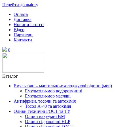
Перейти до вмісту
Оплата
Доставка
Новини і статті
Відео
Партнери
Контакти
0
Каталог
Емульсоли – мастильно-охолоджуючі рідини (мор)
Емульсоли-мор водорозчинні
Емульсоли-мор масляні
Антифризи, тосоли та автохімія
Тосол А-40 та автохімія
Оливи техничні ГОСТ та ТУ
Оливи вакуумні ВМ
Оливи гідравлічні HLP
Оливи гідравлічні ГОСТ