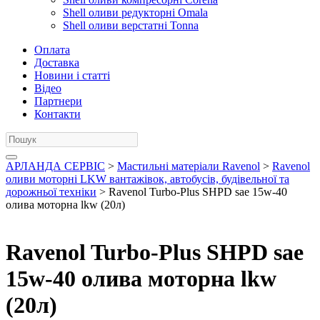
Shell оливи редукторні Omala
Shell оливи верстатні Tonna
Оплата
Доставка
Новини і статті
Відео
Партнери
Контакти
АРЛАНДА СЕРВІС
>
Мастильні матеріали Ravenol
>
Ravenol
оливи моторні LKW вантажівок, автобусів, будівельної та
дорожньої техніки
> Ravenol Turbo-Plus SHPD sae 15w-40
олива моторна lkw (20л)
Ravenol Turbo-Plus SHPD sae
15w-40 олива моторна lkw
(20л)