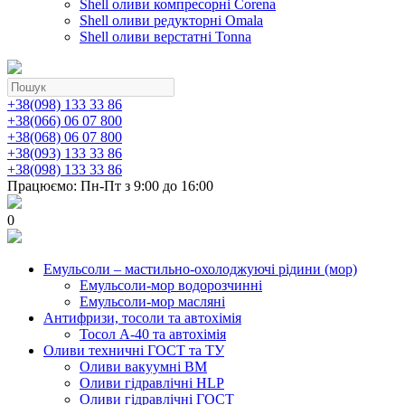
Shell оливи компресорні Corena
Shell оливи редукторні Omala
Shell оливи верстатні Tonna
+38(098) 133 33 86
+38(066) 06 07 800
+38(068) 06 07 800
+38(093) 133 33 86
+38(098) 133 33 86
Працюємо: Пн-Пт з 9:00 до 16:00
0
Емульсоли – мастильно-охолоджуючі рідини (мор)
Емульсоли-мор водорозчинні
Емульсоли-мор масляні
Антифризи, тосоли та автохімія
Тосол А-40 та автохімія
Оливи техничні ГОСТ та ТУ
Оливи вакуумні ВМ
Оливи гідравлічні HLP
Оливи гідравлічні ГОСТ