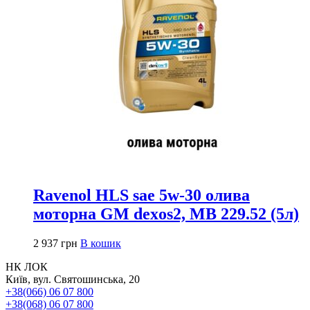
Ravenol HLS sae 5w-30 олива
моторна GM dexos2, MB 229.52 (5л)
2 937
грн
В кошик
НК ЛОК
Київ, вул. Святошинська, 20
+38(066) 06 07 800
+38(068) 06 07 800