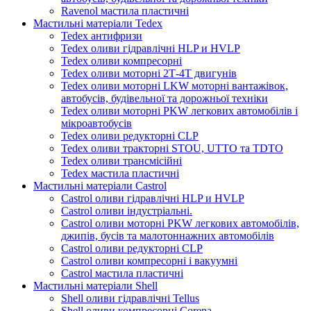
Ravenol мастила пластичні
Мастильні матеріали Tedex
Tedex антифризи
Tedex оливи гідравлічні HLP и HVLP
Tedex оливи компресорні
Tedex оливи моторні 2Т-4Т двигунів
Tedex оливи моторні LKW моторні вантажівок,
автобусів, будівельної та дорожньої техніки
Tedex оливи моторні PKW легкових автомобілів і
мікроавтобусів
Tedex оливи редукторні CLP
Tedex оливи тракторні STOU, UTTO та TDTO
Tedex оливи трансмісійні
Tedex мастила пластичні
Мастильні матеріали Castrol
Castrol оливи гідравлічні HLP и HVLP
Castrol оливи індустріальні.
Castrol оливи моторні PKW легкових автомобілів,
джипів, бусів та малотоннажних автомобілів
Castrol оливи редукторні CLP
Castrol оливи компресорні і вакуумні
Castrol мастила пластичні
Мастильні матеріали Shell
Shell оливи гідравлічні Tellus
Shell оливи компресорні Corena