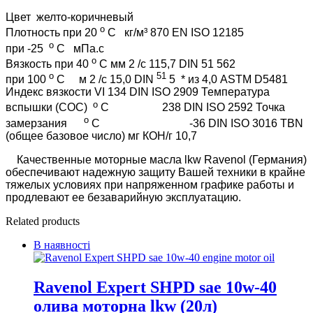
Цвет
желто-коричневый
о
Плотность при 20
С
кг/м³ 870 EN ISO 12185
о
при -25
С
мПа.с
о
Вязкость при 40
С
мм 2 /с 115,7 DIN 51 562
о
51
при 100
С
м 2 /с 15,0
DIN
5
* из 4,0 ASTM D5481
Индекс вязкости VI 134 DIN ISO 2909
Температура
о
вспышки (COC)
С
238 DIN ISO 2592
Точка
о
замерзания
С
-36 DIN ISO 3016
TBN
(общее базовое число) мг КОН/г 10,7
Качественные моторные масла lkw Ravenol (Германия)
обеспечивают надежную защиту Вашей техники в крайне
тяжелых условиях при напряженном графике работы и
продлевают ее безаварийную эксплуатацию.
Related products
В наявності
Ravenol Expert SHPD sae 10w-40
олива моторна lkw (20л)