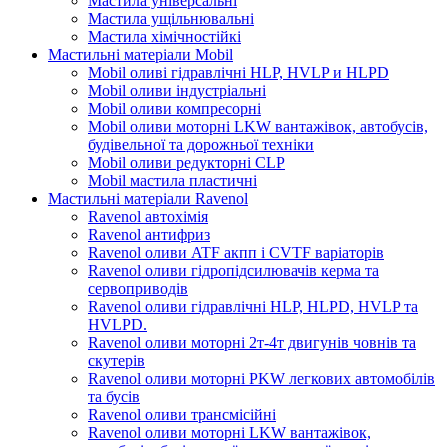
Мастила універсальні
Мастила ущільнювальні
Мастила хімічностійкі
Мастильні матеріали Mobil
Mobil оливі гідравлічні HLP, HVLP и HLPD
Mobil оливи індустріальні
Mobil оливи компресорні
Mobil оливи моторні LKW вантажівок, автобусів,
будівельної та дорожньої техніки
Mobil оливи редукторні CLP
Mobil мастила пластичні
Мастильні матеріали Ravenol
Ravenol автохімія
Ravenol антифриз
Ravenol оливи ATF акпп і CVTF варіаторів
Ravenol оливи гідропідсилювачів керма та
сервоприводів
Ravenol оливи гідравлічні HLP, HLPD, HVLP та
HVLPD.
Ravenol оливи моторні 2т-4т двигунів човнів та
скутерів
Ravenol оливи моторні PKW легкових автомобілів
та бусів
Ravenol оливи трансмісійні
Ravenol оливи моторні LKW вантажівок,