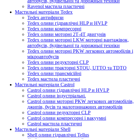
автобусів, будівельної та дорожньої техніки
Ravenol мастила пластичні
Мастильні матеріали Tedex
Tedex антифризи
Tedex оливи гідравлічні HLP и HVLP
Tedex оливи компресорні
Tedex оливи моторні 2Т-4Т двигунів
Tedex оливи моторні LKW моторні вантажівок,
автобусів, будівельної та дорожньої техніки
Tedex оливи моторні PKW легкових автомобілів і
мікроавтобусів
Tedex оливи редукторні CLP
Tedex оливи тракторні STOU, UTTO та TDTO
Tedex оливи трансмісійні
Tedex мастила пластичні
Мастильні матеріали Castrol
Castrol оливи гідравлічні HLP и HVLP
Castrol оливи індустріальні.
Castrol оливи моторні PKW легкових автомобілів,
джипів, бусів та малотоннажних автомобілів
Castrol оливи редукторні CLP
Castrol оливи компресорні і вакуумні
Castrol мастила пластичні
Мастильні матеріали Shell
Shell оливи гідравлічні Tellus