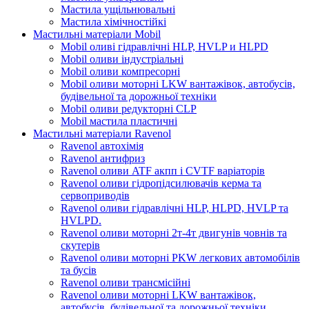
Мастила ущільнювальні
Мастила хімічностійкі
Мастильні матеріали Mobil
Mobil оливі гідравлічні HLP, HVLP и HLPD
Mobil оливи індустріальні
Mobil оливи компресорні
Mobil оливи моторні LKW вантажівок, автобусів,
будівельної та дорожньої техніки
Mobil оливи редукторні CLP
Mobil мастила пластичні
Мастильні матеріали Ravenol
Ravenol автохімія
Ravenol антифриз
Ravenol оливи ATF акпп і CVTF варіаторів
Ravenol оливи гідропідсилювачів керма та
сервоприводів
Ravenol оливи гідравлічні HLP, HLPD, HVLP та
HVLPD.
Ravenol оливи моторні 2т-4т двигунів човнів та
скутерів
Ravenol оливи моторні PKW легкових автомобілів
та бусів
Ravenol оливи трансмісійні
Ravenol оливи моторні LKW вантажівок,
автобусів, будівельної та дорожньої техніки