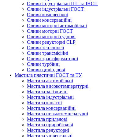
Оливи індустріальні ІГП та ІНСП
Оливи індустріальні ГОСТ
Оливи компресорні
Оливи консерваційні
Оливи моторні автомобільні
Оливи моторні ГОСТ
Оливи моторні суднові
Оливи редукторні CLP
Оливи теплоносії
Оливи трансмісійні
Оливи трансформаторні
Оливи турбінні
Оливи циліндрові
Мастила пластичні ГОСТ та ТУ
Мастила автомобільні
Мастила високотемпературні
Мастила залізничні
Мастила індустріальні
Мастила канатні
Мастила консерваційні
Мастила низькотемпературні
Мастила приладові
Мастила приробіткові
Мастила редукторні
Мастила універсальні