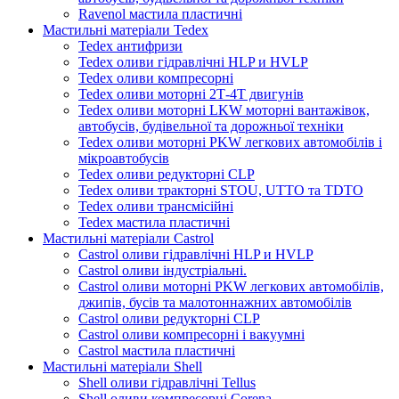
Ravenol мастила пластичні
Мастильні матеріали Tedex
Tedex антифризи
Tedex оливи гідравлічні HLP и HVLP
Tedex оливи компресорні
Tedex оливи моторні 2Т-4Т двигунів
Tedex оливи моторні LKW моторні вантажівок,
автобусів, будівельної та дорожньої техніки
Tedex оливи моторні PKW легкових автомобілів і
мікроавтобусів
Tedex оливи редукторні CLP
Tedex оливи тракторні STOU, UTTO та TDTO
Tedex оливи трансмісійні
Tedex мастила пластичні
Мастильні матеріали Castrol
Castrol оливи гідравлічні HLP и HVLP
Castrol оливи індустріальні.
Castrol оливи моторні PKW легкових автомобілів,
джипів, бусів та малотоннажних автомобілів
Castrol оливи редукторні CLP
Castrol оливи компресорні і вакуумні
Castrol мастила пластичні
Мастильні матеріали Shell
Shell оливи гідравлічні Tellus
Shell оливи компресорні Corena