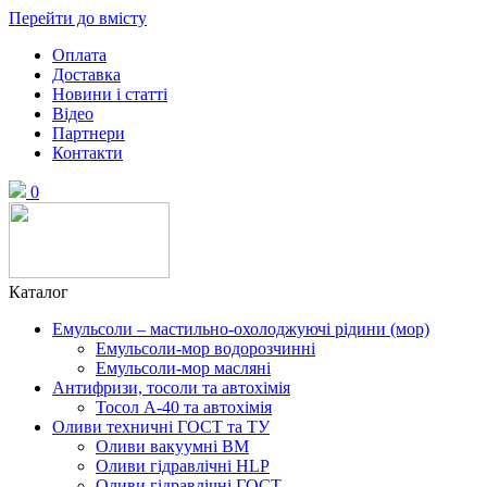
Перейти до вмісту
Оплата
Доставка
Новини і статті
Відео
Партнери
Контакти
0
Каталог
Емульсоли – мастильно-охолоджуючі рідини (мор)
Емульсоли-мор водорозчинні
Емульсоли-мор масляні
Антифризи, тосоли та автохімія
Тосол А-40 та автохімія
Оливи техничні ГОСТ та ТУ
Оливи вакуумні ВМ
Оливи гідравлічні HLP
Оливи гідравлічні ГОСТ