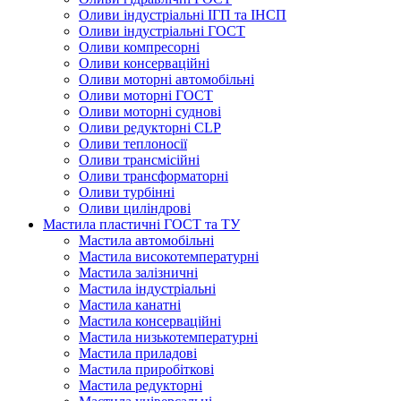
Оливи індустріальні ІГП та ІНСП
Оливи індустріальні ГОСТ
Оливи компресорні
Оливи консерваційні
Оливи моторні автомобільні
Оливи моторні ГОСТ
Оливи моторні суднові
Оливи редукторні CLP
Оливи теплоносії
Оливи трансмісійні
Оливи трансформаторні
Оливи турбінні
Оливи циліндрові
Мастила пластичні ГОСТ та ТУ
Мастила автомобільні
Мастила високотемпературні
Мастила залізничні
Мастила індустріальні
Мастила канатні
Мастила консерваційні
Мастила низькотемпературні
Мастила приладові
Мастила приробіткові
Мастила редукторні