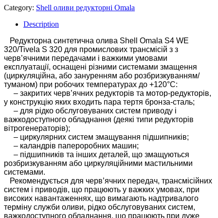
Category:
Shell оливи редукторні Omala
Description
Редукторна синтетична олива Shell Omala S4 WE
320/Tivela S 320 для промислових трансмісій з з
черв’ячними передачами і важкими умовами
експлуатації, оснащені різними системами змащення
(циркуляційна, або зануренням або розбризкуванням/
туманом) при робочих температурах до +120°C:
– закритих черв’ячних редукторів та мотор-редукторів,
у конструкцію яких входить пара тертя бронза-сталь;
– для рідко обслуговуваних систем приводу і
важкодоступного обладнання (деякі типи редукторів
вітрогенераторів);
– циркулярних систем змащування підшипників;
– каландрів папероробних машин;
– підшипників та інших деталей, що змащуються
розбризкуванням або циркуляційними мастильними
системами.
Рекомендується для черв’ячних передач, трансмісійних
систем і приводів, що працюють у важких умовах, при
високих навантаженнях, що вимагають надтривалого
терміну служби оливи, рідко обслуговуваних систем,
важкодоступного обладнання, що працюють при дуже