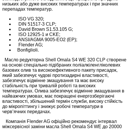
низьких або дуже високих температурах і при значних
перепадах температур.
ISO VG 320;
DIN 51517-3 CLP;
David Brown S1.53.105 G;
ISO 12925-1 и CKE;
ANSI/AGMA 9005-EO2 (EP);
Flender AG;
Bonfiglioli.
Масло редукторна Shell Omala S4 WE 320 CLP створене
на основі спеціально підібраних поліалкіленгліколевих
базових олив та високоефективного пакету присадок,
який забезпечує чудові протизадирні властивості,
забезпечує відмінне змащування та має високу
стабільність при тривалій роботі та високих
температурах. Олива забезпечує відмінне змащування в
найважчих умовах, має покращені енергозберігаючі
властивості, збільшений термін служби, високу стійкість
до мікропіттингу і знижує робочі температури в
черв’ячних передачах.
Компанія Flender AG офіційно рекомендує інтервал
міжсервісної заміни масла Shell Omala S4 WE до 20000