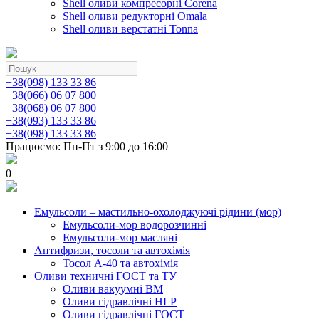
Shell оливи компресорні Corena
Shell оливи редукторні Omala
Shell оливи верстатні Tonna
+38(098) 133 33 86
+38(066) 06 07 800
+38(068) 06 07 800
+38(093) 133 33 86
+38(098) 133 33 86
Працюємо: Пн-Пт з 9:00 до 16:00
0
Емульсоли – мастильно-охолоджуючі рідини (мор)
Емульсоли-мор водорозчинні
Емульсоли-мор масляні
Антифризи, тосоли та автохімія
Тосол А-40 та автохімія
Оливи техничні ГОСТ та ТУ
Оливи вакуумні ВМ
Оливи гідравлічні HLP
Оливи гідравлічні ГОСТ