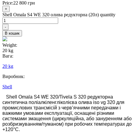
Price:
22 800
грн
+
Shell Omala S4 WE 320 олива редукторна (20л) quantity
-
В кошик
Weight:
20 kg
Вага:
20 kg
Виробник:
Shell
Shell Omala S4 WE 320/Tivela S 320 редукторна
синтетична поліалкіленгліколієва олива iso vg 320 для
промислових трансмісій з черв’ячними передачами і
важкими умовами експлуатації, оснащені різними
системами змащення (циркуляційна, або зануренням або
розбризкуванням/туманом) при робочих температурах до
+120°C.