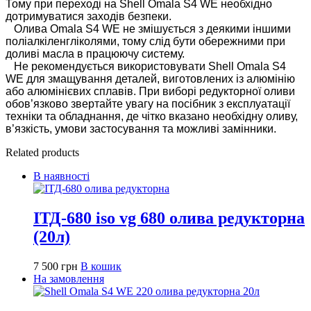
Тому при переході на Shell Omala S4 WE необхідно
дотримуватися заходів безпеки.
Олива Omala S4 WE не змішується з деякими іншими
поліалкіленгліколями, тому слід бути обережними при
доливі масла в працюючу систему.
Не рекомендується використовувати Shell Omala S4
WE для змащування деталей, виготовлених із алюмінію
або алюмінієвих сплавів. При виборі редукторної оливи
обов’язково звертайте увагу на посібник з експлуатації
техніки та обладнання, де чітко вказано необхідну оливу,
в’язкість, умови застосування та можливі замінники.
Related products
В наявності
ІТД-680 iso vg 680 олива редукторна
(20л)
7 500
грн
В кошик
На замовлення