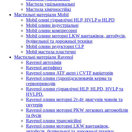
Мастила ущільнювальні
Мастила хімічностійкі
Мастильні матеріали Mobil
Mobil оливі гідравлічні HLP, HVLP и HLPD
Mobil оливи індустріальні
Mobil оливи компресорні
Mobil оливи моторні LKW вантажівок, автобусів,
будівельної та дорожньої техніки
Mobil оливи редукторні CLP
Mobil мастила пластичні
Мастильні матеріали Ravenol
Ravenol автохімія
Ravenol антифриз
Ravenol оливи ATF акпп і CVTF варіаторів
Ravenol оливи гідропідсилювачів керма та
сервоприводів
Ravenol оливи гідравлічні HLP, HLPD, HVLP та
HVLPD.
Ravenol оливи моторні 2т-4т двигунів човнів та
скутерів
Ravenol оливи моторні PKW легкових автомобілів
та бусів
Ravenol оливи трансмісійні
Ravenol оливи моторні LKW вантажівок,
автобусів, будівельної та дорожньої техніки