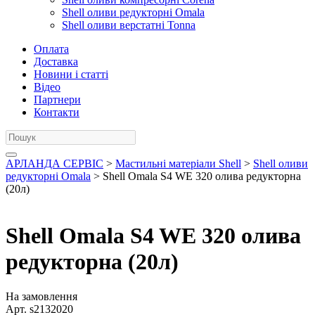
Shell оливи редукторні Omala
Shell оливи верстатні Tonna
Оплата
Доставка
Новини і статті
Відео
Партнери
Контакти
АРЛАНДА СЕРВІС
>
Мастильні матеріали Shell
>
Shell оливи
редукторні Omala
> Shell Omala S4 WE 320 олива редукторна
(20л)
Shell Omala S4 WE 320 олива
редукторна (20л)
На замовлення
Арт.
s2132020