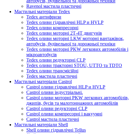
автобусів, будівельної та дорожньої техніки
Ravenol мастила пластичні
Мастильні матеріали Tedex
Tedex антифризи
Tedex оливи гідравлічні HLP и HVLP
Tedex оливи компресорні
Tedex оливи моторні 2Т-4Т двигунів
Tedex оливи моторні LKW моторні вантажівок,
автобусів, будівельної та дорожньої техніки
Tedex оливи моторні PKW легкових автомобілів і
мікроавтобусів
Tedex оливи редукторні CLP
Tedex оливи тракторні STOU, UTTO та TDTO
Tedex оливи трансмісійні
Tedex мастила пластичні
Мастильні матеріали Castrol
Castrol оливи гідравлічні HLP и HVLP
Castrol оливи індустріальні.
Castrol оливи моторні PKW легкових автомобілів,
джипів, бусів та малотоннажних автомобілів
Castrol оливи редукторні CLP
Castrol оливи компресорні і вакуумні
Castrol мастила пластичні
Мастильні матеріали Shell
Shell оливи гідравлічні Tellus