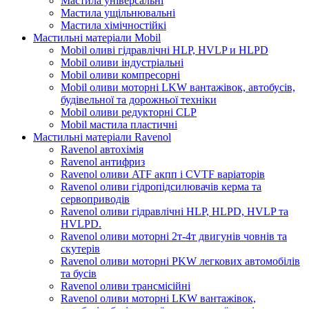
Мастила універсальні
Мастила ущільнювальні
Мастила хімічностійкі
Мастильні матеріали Mobil
Mobil оливі гідравлічні HLP, HVLP и HLPD
Mobil оливи індустріальні
Mobil оливи компресорні
Mobil оливи моторні LKW вантажівок, автобусів,
будівельної та дорожньої техніки
Mobil оливи редукторні CLP
Mobil мастила пластичні
Мастильні матеріали Ravenol
Ravenol автохімія
Ravenol антифриз
Ravenol оливи ATF акпп і CVTF варіаторів
Ravenol оливи гідропідсилювачів керма та
сервоприводів
Ravenol оливи гідравлічні HLP, HLPD, HVLP та
HVLPD.
Ravenol оливи моторні 2т-4т двигунів човнів та
скутерів
Ravenol оливи моторні PKW легкових автомобілів
та бусів
Ravenol оливи трансмісійні
Ravenol оливи моторні LKW вантажівок,