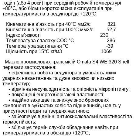
годин (або 4 роки) при середній робочій температурі
+80°C, або більш короткочасна експлуатація при
температурі масла в редукторі до +120°C.
Кінематична в’язкість при 40°C мм2/с 321
Кінематична в’язкість при 100°C мм2/с 52,7
Індекс в’язкості 230
Температура спалаху COC °C 286
Температура застигання °C -39
Щільність при 15°C кг/м3 1069
Масло промислових трансмісій Omala S4 WE 320 Shell
переваги застосування:
• ефективна робота редуктора в умовах важких
ударних навантажень та дуже високих чи низьких
температур;
• відмінна несуча здатність та опірність мікропіттингу;
• покращені енергозберігаючі властивості;
• надійно захищає та знижує знос бронзових
компонентів зубчастих коліс та підшипників, навіть у
присутності води та твердих частинок;
• забезпечує відмінні антиокислювальні властивості та
термостійкість;
• збільшує термін служби обладнання навіть при
температурі масла в обсязі до +120°C;