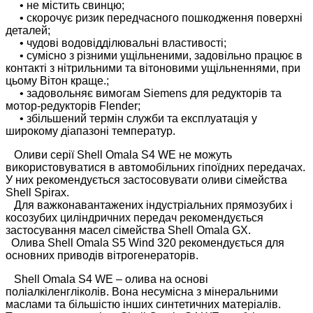
• не містить свинцю;
• скорочує ризик передчасного пошкодження поверхні
деталей;
• чудові водовідділювальні властивості;
• сумісно з різними ущільненими, задовільно працює в
контакті з нітрильними та вітоновими ущільненнями, при
цьому Вітон краще.;
• задовольняє вимогам Siemens для редукторів та
мотор-редукторів Flender;
• збільшений термін служби та експлуатація у
широкому діапазоні температур.
Оливи серії Shell Omala S4 WE не можуть
використовуватися в автомобільних гіпоїдних передачах.
У них рекомендується застосовувати оливи сімейства
Shell Spirax.
Для важконавантажених індустріальних прямозубих і
косозубих циліндричних передач рекомендується
застосування масел сімейства Shell Omala GX.
Олива Shell Omala S5 Wind 320 рекомендується для
основних приводів вітрогенераторів.
Shell Omala S4 WE – олива на основі
поліалкіленгліколів. Вона несумісна з мінеральними
маслами та більшістю інших синтетичних матеріалів.