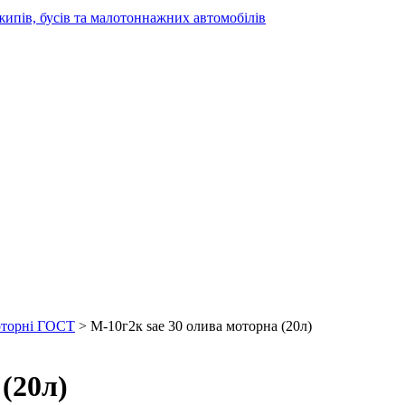
жипів, бусів та малотоннажних автомобілів
торні ГОСТ
> М-10г2к sae 30 олива моторна (20л)
(20л)