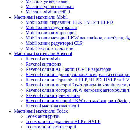
Мастила універсальні
Мастила ущільнювальні
Мастила хімічностійкі
Мастильні матеріали Mobil
Mobil оливі гідравлічні HLP, HVLP и HLPD
Mobil оливи індустріальні
Mobil оливи компресорні
Mobil оливи моторні LKW вантажівок, автобусів, бу
Mobil оливи редукторні CLP
Mobil мастила пластичні
Мастильні матеріали Ravenol
Ravenol автохімія
Ravenol антифриз
Ravenol оливи ATF акпп і CVTF варіаторів
Ravenol оливи гідропідсилювачів керма та сервопри
Ravenol оливи гідравлічні HLP, HLPD, HVLP та H
Ravenol оливи моторні 2т-4т двигунів човнів та ску
Ravenol оливи моторні PKW легкових автомобілів та
Ravenol оливи трансмісійні
Ravenol оливи моторні LKW вантажівок, автобусів, 
Ravenol мастила пластичні
Мастильні матеріали Tedex
Tedex антифризи
Tedex оливи гідравлічні HLP и HVLP
Tedex оливи компресорні