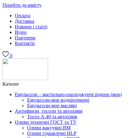
Перейти до вмісту
Оплата
Доставка
Новини і статті
Відео
Партнери
Контакти
0
Каталог
Емульсоли – мастильно-охолоджуючі рідини (мор)
Емульсоли-мор водорозчинні
Емульсоли-мор масляні
Антифризи, тосоли та автохімія
Тосол А-40 та автохімія
Оливи техничні ГОСТ та ТУ
Оливи вакуумні ВМ
Оливи гідравлічні HLP