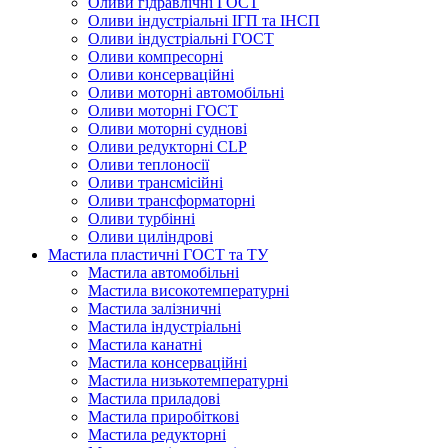
Оливи гідравлічні ГОСТ
Оливи індустріальні ІГП та ІНСП
Оливи індустріальні ГОСТ
Оливи компресорні
Оливи консерваційні
Оливи моторні автомобільні
Оливи моторні ГОСТ
Оливи моторні суднові
Оливи редукторні CLP
Оливи теплоносії
Оливи трансмісійні
Оливи трансформаторні
Оливи турбінні
Оливи циліндрові
Мастила пластичні ГОСТ та ТУ
Мастила автомобільні
Мастила високотемпературні
Мастила залізничні
Мастила індустріальні
Мастила канатні
Мастила консерваційні
Мастила низькотемпературні
Мастила приладові
Мастила приробіткові
Мастила редукторні