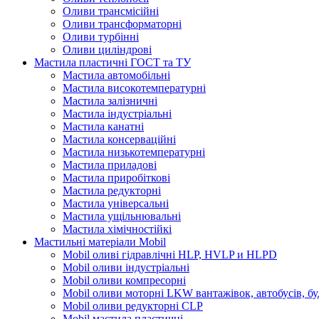
Оливи трансмісійні
Оливи трансформаторні
Оливи турбінні
Оливи циліндрові
Мастила пластичні ГОСТ та ТУ
Мастила автомобільні
Мастила високотемпературні
Мастила залізничні
Мастила індустріальні
Мастила канатні
Мастила консерваційні
Мастила низькотемпературні
Мастила приладові
Мастила приробіткові
Мастила редукторні
Мастила універсальні
Мастила ущільнювальні
Мастила хімічностійкі
Мастильні матеріали Mobil
Mobil оливі гідравлічні HLP, HVLP и HLPD
Mobil оливи індустріальні
Mobil оливи компресорні
Mobil оливи моторні LKW вантажівок, автобусів, бу
Mobil оливи редукторні CLP
Mobil мастила пластичні