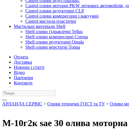
Castrol оливи індустріальні.
Castrol оливи моторні PKW легкових автомобілів, д
Castrol оливи редукторні CLP
Castrol оливи компресорні і вакуумні
Castrol мастила пластичні
Мастильні матеріали Shell
Shell оливи гідравлічні Tellus
Shell оливи компресорні Corena
Shell оливи редукторні Omala
Shell оливи верстатні Tonna
Оплата
Доставка
Новини і статті
Відео
Партнери
Контакти
АРЛАНДА СЕРВІС
>
Оливи техничні ГОСТ та ТУ
>
Оливи мо
М-10г2к sae 30 олива моторна 