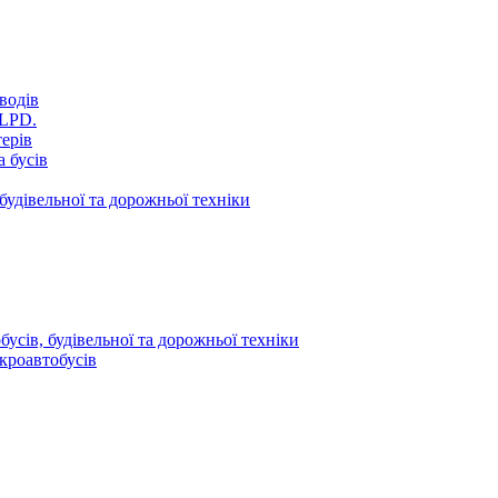
водів
VLPD.
терів
 бусів
будівельної та дорожньої техніки
усів, будівельної та дорожньої техніки
кроавтобусів