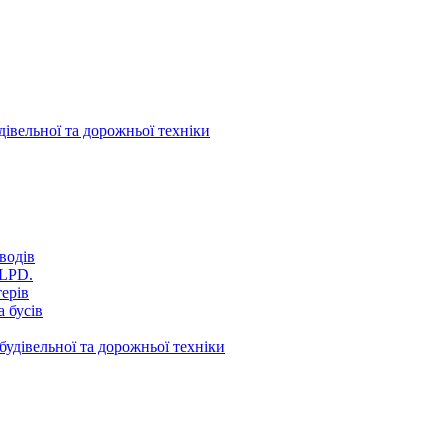
дівельної та дорожньої техніки
водів
VLPD.
терів
 бусів
будівельної та дорожньої техніки