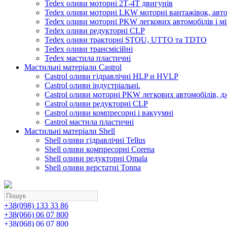
Tedex оливи моторні 2Т-4Т двигунів
Tedex оливи моторні LKW моторні вантажівок, автоб
Tedex оливи моторні PKW легкових автомобілів і мі
Tedex оливи редукторні CLP
Tedex оливи тракторні STOU, UTTO та TDTO
Tedex оливи трансмісійні
Tedex мастила пластичні
Мастильні матеріали Castrol
Castrol оливи гідравлічні HLP и HVLP
Castrol оливи індустріальні.
Castrol оливи моторні PKW легкових автомобілів, д
Castrol оливи редукторні CLP
Castrol оливи компресорні і вакуумні
Castrol мастила пластичні
Мастильні матеріали Shell
Shell оливи гідравлічні Tellus
Shell оливи компресорні Corena
Shell оливи редукторні Omala
Shell оливи верстатні Tonna
+38(098) 133 33 86
+38(066) 06 07 800
+38(068) 06 07 800