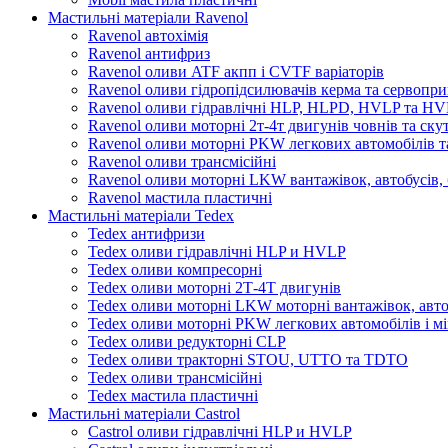
Мастильні матеріали Ravenol
Ravenol автохімія
Ravenol антифриз
Ravenol оливи ATF акпп і CVTF варіаторів
Ravenol оливи гідропідсилювачів керма та сервопри
Ravenol оливи гідравлічні HLP, HLPD, HVLP та H
Ravenol оливи моторні 2т-4т двигунів човнів та ску
Ravenol оливи моторні PKW легкових автомобілів та
Ravenol оливи трансмісійні
Ravenol оливи моторні LKW вантажівок, автобусів, 
Ravenol мастила пластичні
Мастильні матеріали Tedex
Tedex антифризи
Tedex оливи гідравлічні HLP и HVLP
Tedex оливи компресорні
Tedex оливи моторні 2Т-4Т двигунів
Tedex оливи моторні LKW моторні вантажівок, автоб
Tedex оливи моторні PKW легкових автомобілів і мі
Tedex оливи редукторні CLP
Tedex оливи тракторні STOU, UTTO та TDTO
Tedex оливи трансмісійні
Tedex мастила пластичні
Мастильні матеріали Castrol
Castrol оливи гідравлічні HLP и HVLP