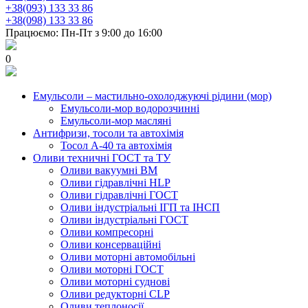
+38(093) 133 33 86
+38(098) 133 33 86
Працюємо: Пн-Пт з 9:00 до 16:00
0
Емульсоли – мастильно-охолоджуючі рідини (мор)
Емульсоли-мор водорозчинні
Емульсоли-мор масляні
Антифризи, тосоли та автохімія
Тосол А-40 та автохімія
Оливи техничні ГОСТ та ТУ
Оливи вакуумні ВМ
Оливи гідравлічні HLP
Оливи гідравлічні ГОСТ
Оливи індустріальні ІГП та ІНСП
Оливи індустріальні ГОСТ
Оливи компресорні
Оливи консерваційні
Оливи моторні автомобільні
Оливи моторні ГОСТ
Оливи моторні суднові
Оливи редукторні CLP
Оливи теплоносії