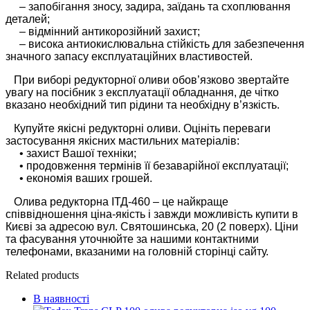
– запобігання зносу, задира, заїдань та схоплювання
деталей;
– відмінний антикорозійний захист;
– висока антиокислювальна стійкість для забезпечення
значного запасу експлуатаційних властивостей.
При виборі редукторної оливи обов’язково звертайте
увагу на посібник з експлуатації обладнання, де чітко
вказано необхідний тип рідини та необхідну в’язкість.
Купуйте якісні редукторні оливи. Оцініть переваги
застосування якісних мастильних матеріалів:
• захист Вашої техніки;
• продовження термінів її безаварійної експлуатації;
• економія ваших грошей.
Олива редукторна ІТД-460 – це найкраще
співвідношення ціна-якість і завжди можливість купити в
Києві за адресою вул. Святошинська, 20 (2 поверх). Ціни
та фасування уточнюйте за нашими контактними
телефонами, вказаними на головній сторінці сайту.
Related products
В наявності