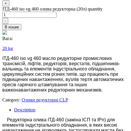
+
ІТД-460 iso vg 460 олива редукторна (20л) quantity
-
В кошик
Вага:
20 kg
ІТД-460 iso vg 460 масло редукторне промислових
трансмісій, ліфтів, редукторів, верстатів, підшипників-
вальниць та елементів індустріального обладнання,
циркуляційних систем різних типів, що працюють при
підвищених навантаженнях, вузлів тертя автоматичних
пресів гарячого штампування та інших
важконавантажених редукторних механизмів.
Category:
Оливи редукторні CLP
Description
Редукторна олива ІТД-460 (заміна ІСП та ІРп) для
елементів індустріального обладнання, в яких високі
навантаження не дозволяють застосовувати масла без