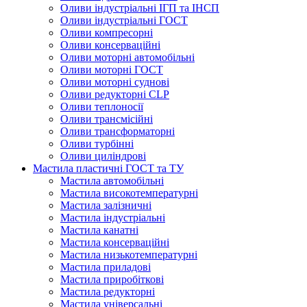
Оливи індустріальні ІГП та ІНСП
Оливи індустріальні ГОСТ
Оливи компресорні
Оливи консерваційні
Оливи моторні автомобільні
Оливи моторні ГОСТ
Оливи моторні суднові
Оливи редукторні CLP
Оливи теплоносії
Оливи трансмісійні
Оливи трансформаторні
Оливи турбінні
Оливи циліндрові
Мастила пластичні ГОСТ та ТУ
Мастила автомобільні
Мастила високотемпературні
Мастила залізничні
Мастила індустріальні
Мастила канатні
Мастила консерваційні
Мастила низькотемпературні
Мастила приладові
Мастила приробіткові
Мастила редукторні
Мастила універсальні