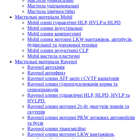
Мастила універсальні
Мастила ущільнювальні
Мастила хімічностійкі
Мастильні матеріали Mobil
Mobil оливі гідравлічні HLP, HVLP и HLPD
Mobil оливи індустріальні
Mobil оливи компресорні
Mobil оливи моторні LKW вантажівок, автобусів,
будівельної та дорожньої техніки
Mobil оливи редукторні CLP
Mobil мастила пластичні
Мастильні матеріали Ravenol
Ravenol автохімія
Ravenol антифриз
Ravenol оливи ATF акпп і CVTF варіаторів
Ravenol оливи гідропідсилювачів керма та
сервоприводів
Ravenol оливи гідравлічні HLP, HLPD, HVLP та
HVLPD.
Ravenol оливи моторні 2т-4т двигунів човнів та
скутерів
Ravenol оливи моторні PKW легкових автомобілів
та бусів
Ravenol оливи трансмісійні
Ravenol оливи моторні LKW вантажівок,