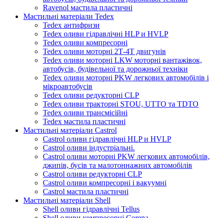
Ravenol мастила пластичні
Мастильні матеріали Tedex
Tedex антифризи
Tedex оливи гідравлічні HLP и HVLP
Tedex оливи компресорні
Tedex оливи моторні 2Т-4Т двигунів
Tedex оливи моторні LKW моторні вантажівок,
автобусів, будівельної та дорожньої техніки
Tedex оливи моторні PKW легкових автомобілів і
мікроавтобусів
Tedex оливи редукторні CLP
Tedex оливи тракторні STOU, UTTO та TDTO
Tedex оливи трансмісійні
Tedex мастила пластичні
Мастильні матеріали Castrol
Castrol оливи гідравлічні HLP и HVLP
Castrol оливи індустріальні.
Castrol оливи моторні PKW легкових автомобілів,
джипів, бусів та малотоннажних автомобілів
Castrol оливи редукторні CLP
Castrol оливи компресорні і вакуумні
Castrol мастила пластичні
Мастильні матеріали Shell
Shell оливи гідравлічні Tellus
Shell оливи компресорні Corena