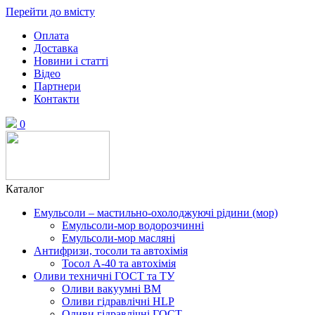
Перейти до вмісту
Оплата
Доставка
Новини і статті
Відео
Партнери
Контакти
0
Каталог
Емульсоли – мастильно-охолоджуючі рідини (мор)
Емульсоли-мор водорозчинні
Емульсоли-мор масляні
Антифризи, тосоли та автохімія
Тосол А-40 та автохімія
Оливи техничні ГОСТ та ТУ
Оливи вакуумні ВМ
Оливи гідравлічні HLP
Оливи гідравлічні ГОСТ