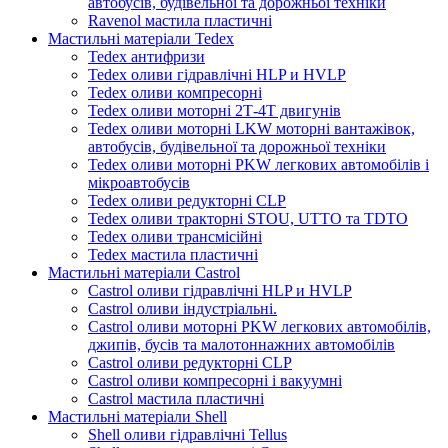
автобусів, будівельної та дорожньої техніки
Ravenol мастила пластичні
Мастильні матеріали Tedex
Tedex антифризи
Tedex оливи гідравлічні HLP и HVLP
Tedex оливи компресорні
Tedex оливи моторні 2Т-4Т двигунів
Tedex оливи моторні LKW моторні вантажівок,
автобусів, будівельної та дорожньої техніки
Tedex оливи моторні PKW легкових автомобілів і
мікроавтобусів
Tedex оливи редукторні CLP
Tedex оливи тракторні STOU, UTTO та TDTO
Tedex оливи трансмісійні
Tedex мастила пластичні
Мастильні матеріали Castrol
Castrol оливи гідравлічні HLP и HVLP
Castrol оливи індустріальні.
Castrol оливи моторні PKW легкових автомобілів,
джипів, бусів та малотоннажних автомобілів
Castrol оливи редукторні CLP
Castrol оливи компресорні і вакуумні
Castrol мастила пластичні
Мастильні матеріали Shell
Shell оливи гідравлічні Tellus