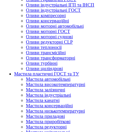
Оливи індустріальні ІГП та ІНСП
Оливи індустріальні ГОСТ
Оливи компресорні
Оливи консерваційні
Оливи моторні автомобільні
Оливи моторні ГОСТ
Оливи моторні суднові
Оливи редукторні CLP
Оливи теплоносії
Оливи трансмісійні
Оливи трансформаторні
Оливи турбінні
Оливи циліндрові
Мастила пластичні ГОСТ та ТУ
Мастила автомобільні
Мастила високотемпературні
Мастила залізничні
Мастила індустріальні
Мастила канатні
Мастила консерваційні
Мастила низькотемпературні
Мастила приладові
Мастила приробіткові
Мастила редукторні