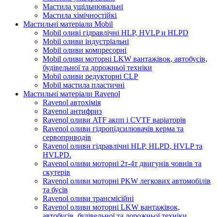
Мастила ущільнювальні
Мастила хімічностійкі
Мастильні матеріали Mobil
Mobil оливі гідравлічні HLP, HVLP и HLPD
Mobil оливи індустріальні
Mobil оливи компресорні
Mobil оливи моторні LKW вантажівок, автобусів,
будівельної та дорожньої техніки
Mobil оливи редукторні CLP
Mobil мастила пластичні
Мастильні матеріали Ravenol
Ravenol автохімія
Ravenol антифриз
Ravenol оливи ATF акпп і CVTF варіаторів
Ravenol оливи гідропідсилювачів керма та
сервоприводів
Ravenol оливи гідравлічні HLP, HLPD, HVLP та
HVLPD.
Ravenol оливи моторні 2т-4т двигунів човнів та
скутерів
Ravenol оливи моторні PKW легкових автомобілів
та бусів
Ravenol оливи трансмісійні
Ravenol оливи моторні LKW вантажівок,
автобусів, будівельної та дорожньої техніки