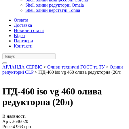
Shell оливи редукторні Omala
Shell оливи верстатні Tonna
Оплата
Доставка
Новини і статті
Відео
Партнери
Контакти
АРЛАНДА СЕРВІС
>
Оливи техничні ГОСТ та ТУ
>
Оливи
редукторні CLP
> ІТД-460 iso vg 460 олива редукторна (20л)
ІТД-460 iso vg 460 олива
редукторна (20л)
В наявності
Арт.
3646020
Price:
4 963
грн