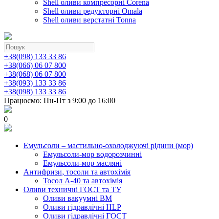
Shell оливи компресорні Corena
Shell оливи редукторні Omala
Shell оливи верстатні Tonna
+38(098) 133 33 86
+38(066) 06 07 800
+38(068) 06 07 800
+38(093) 133 33 86
+38(098) 133 33 86
Працюємо: Пн-Пт з 9:00 до 16:00
0
Емульсоли – мастильно-охолоджуючі рідини (мор)
Емульсоли-мор водорозчинні
Емульсоли-мор масляні
Антифризи, тосоли та автохімія
Тосол А-40 та автохімія
Оливи техничні ГОСТ та ТУ
Оливи вакуумні ВМ
Оливи гідравлічні HLP
Оливи гідравлічні ГОСТ