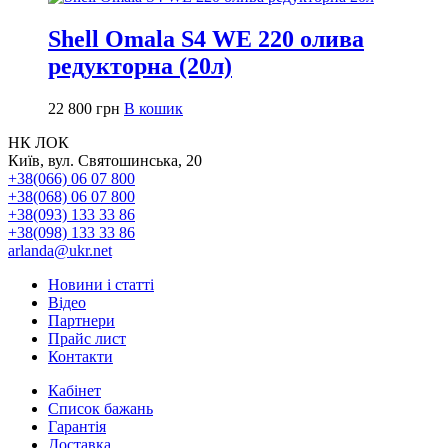
Shell Omala S4 WE 220 олива
редукторна (20л)
22 800
грн
В кошик
НК ЛОК
Київ, вул. Святошинська, 20
+38(066) 06 07 800
+38(068) 06 07 800
+38(093) 133 33 86
+38(098) 133 33 86
arlanda@ukr.net
Новини і статті
Відео
Партнери
Прайс лист
Контакти
Кабінет
Список бажань
Гарантія
Доставка