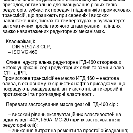
присадок, оптимально для змащування різних типів
редукторів, зубчастих передач і підшипників промислових
трансмісій, що працюють при середніх і високих
навантаженнях, тисках та температурах, у вузлах тертя
автоматичних пресів гарячого штампування та інших
важко навантажених редукторних механізмах.
Класифікації:
– DIN 51517-3 CLP;
– ISO VG 460.
Олива індустріальна редукторна ІТД-460 створена з
метою уніфікації серії редукторних олив та заміни олив
ІСП та ІРП.
Промислове трансмісійне масло ИТД 460 – нафтова
олива, в основному, із сірчистих нафт з присадками, що
покращують змащувальні, антикислотні, антикорозійні,
протизносні та протизадирні властивості.
Переваги застосування масла gear oil ІТД-460 clp :
– високий рівень експлуатаційних властивостей на
відміну від І-40А, І-50А, МС-20 (при їх застосуванні як
редукторні олії);
– зниження витрат на ремонти та простої обладнання;