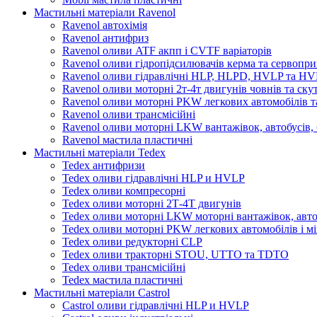
Мастильні матеріали Ravenol
Ravenol автохімія
Ravenol антифриз
Ravenol оливи ATF акпп і CVTF варіаторів
Ravenol оливи гідропідсилювачів керма та сервопри
Ravenol оливи гідравлічні HLP, HLPD, HVLP та H
Ravenol оливи моторні 2т-4т двигунів човнів та ску
Ravenol оливи моторні PKW легкових автомобілів та
Ravenol оливи трансмісійні
Ravenol оливи моторні LKW вантажівок, автобусів, 
Ravenol мастила пластичні
Мастильні матеріали Tedex
Tedex антифризи
Tedex оливи гідравлічні HLP и HVLP
Tedex оливи компресорні
Tedex оливи моторні 2Т-4Т двигунів
Tedex оливи моторні LKW моторні вантажівок, автоб
Tedex оливи моторні PKW легкових автомобілів і мі
Tedex оливи редукторні CLP
Tedex оливи тракторні STOU, UTTO та TDTO
Tedex оливи трансмісійні
Tedex мастила пластичні
Мастильні матеріали Castrol
Castrol оливи гідравлічні HLP и HVLP