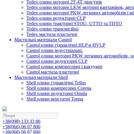
Tedex оливи моторні 2Т-4Т двигунів
Tedex оливи моторні LKW моторні вантажівок, автоб
Tedex оливи моторні PKW легкових автомобілів і мі
Tedex оливи редукторні CLP
Tedex оливи тракторні STOU, UTTO та TDTO
Tedex оливи трансмісійні
Tedex мастила пластичні
Мастильні матеріали Castrol
Castrol оливи гідравлічні HLP и HVLP
Castrol оливи індустріальні.
Castrol оливи моторні PKW легкових автомобілів, д
Castrol оливи редукторні CLP
Castrol оливи компресорні і вакуумні
Castrol мастила пластичні
Мастильні матеріали Shell
Shell оливи гідравлічні Tellus
Shell оливи компресорні Corena
Shell оливи редукторні Omala
Shell оливи верстатні Tonna
+38(098) 133 33 86
+38(066) 06 07 800
+38(068) 06 07 800