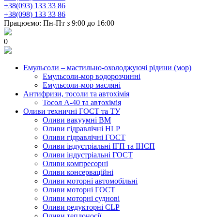
+38(093) 133 33 86
+38(098) 133 33 86
Працюємо: Пн-Пт з 9:00 до 16:00
0
Емульсоли – мастильно-охолоджуючі рідини (мор)
Емульсоли-мор водорозчинні
Емульсоли-мор масляні
Антифризи, тосоли та автохімія
Тосол А-40 та автохімія
Оливи техничні ГОСТ та ТУ
Оливи вакуумні ВМ
Оливи гідравлічні HLP
Оливи гідравлічні ГОСТ
Оливи індустріальні ІГП та ІНСП
Оливи індустріальні ГОСТ
Оливи компресорні
Оливи консерваційні
Оливи моторні автомобільні
Оливи моторні ГОСТ
Оливи моторні суднові
Оливи редукторні CLP
Оливи теплоносії