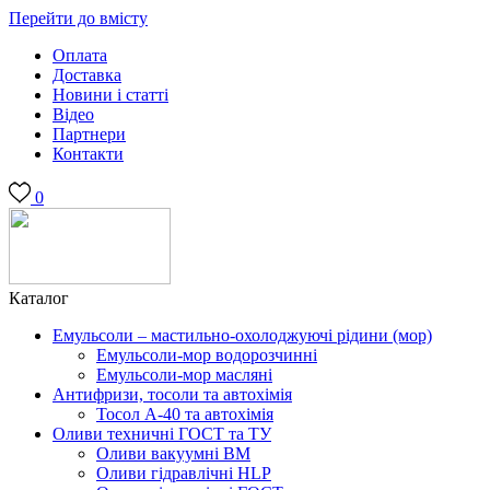
Перейти до вмісту
Оплата
Доставка
Новини і статті
Відео
Партнери
Контакти
0
Каталог
Емульсоли – мастильно-охолоджуючі рідини (мор)
Емульсоли-мор водорозчинні
Емульсоли-мор масляні
Антифризи, тосоли та автохімія
Тосол А-40 та автохімія
Оливи техничні ГОСТ та ТУ
Оливи вакуумні ВМ
Оливи гідравлічні HLP