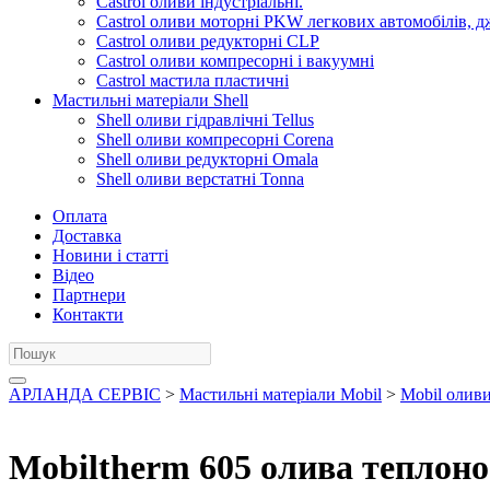
Castrol оливи індустріальні.
Castrol оливи моторні PKW легкових автомобілів, д
Castrol оливи редукторні CLP
Castrol оливи компресорні і вакуумні
Castrol мастила пластичні
Мастильні матеріали Shell
Shell оливи гідравлічні Tellus
Shell оливи компресорні Corena
Shell оливи редукторні Omala
Shell оливи верстатні Tonna
Оплата
Доставка
Новини і статті
Відео
Партнери
Контакти
АРЛАНДА СЕРВІС
>
Мастильні матеріали Mobil
>
Mobil оливи
Mobiltherm 605 олива теплонос