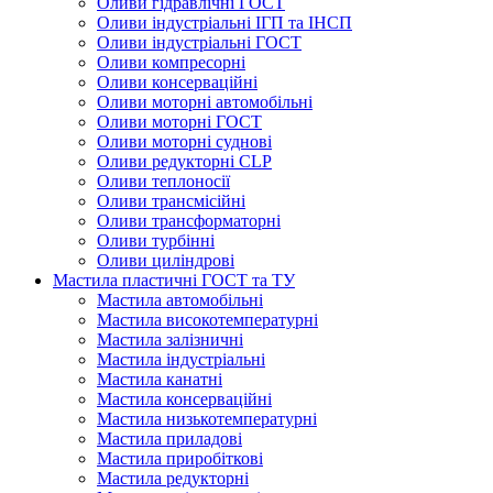
Оливи гідравлічні ГОСТ
Оливи індустріальні ІГП та ІНСП
Оливи індустріальні ГОСТ
Оливи компресорні
Оливи консерваційні
Оливи моторні автомобільні
Оливи моторні ГОСТ
Оливи моторні суднові
Оливи редукторні CLP
Оливи теплоносії
Оливи трансмісійні
Оливи трансформаторні
Оливи турбінні
Оливи циліндрові
Мастила пластичні ГОСТ та ТУ
Мастила автомобільні
Мастила високотемпературні
Мастила залізничні
Мастила індустріальні
Мастила канатні
Мастила консерваційні
Мастила низькотемпературні
Мастила приладові
Мастила приробіткові
Мастила редукторні