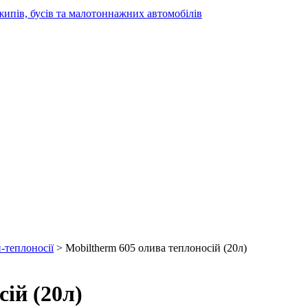
жипів, бусів та малотоннажних автомобілів
-теплоносії
> Mobiltherm 605 олива теплоносій (20л)
ій (20л)