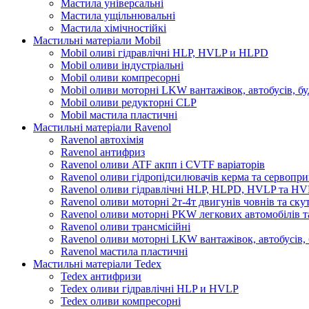
Мастила універсальні
Мастила ущільнювальні
Мастила хімічностійкі
Мастильні матеріали Mobil
Mobil оливі гідравлічні HLP, HVLP и HLPD
Mobil оливи індустріальні
Mobil оливи компресорні
Mobil оливи моторні LKW вантажівок, автобусів, бу
Mobil оливи редукторні CLP
Mobil мастила пластичні
Мастильні матеріали Ravenol
Ravenol автохімія
Ravenol антифриз
Ravenol оливи ATF акпп і CVTF варіаторів
Ravenol оливи гідропідсилювачів керма та сервопри
Ravenol оливи гідравлічні HLP, HLPD, HVLP та H
Ravenol оливи моторні 2т-4т двигунів човнів та ску
Ravenol оливи моторні PKW легкових автомобілів та
Ravenol оливи трансмісійні
Ravenol оливи моторні LKW вантажівок, автобусів, 
Ravenol мастила пластичні
Мастильні матеріали Tedex
Tedex антифризи
Tedex оливи гідравлічні HLP и HVLP
Tedex оливи компресорні