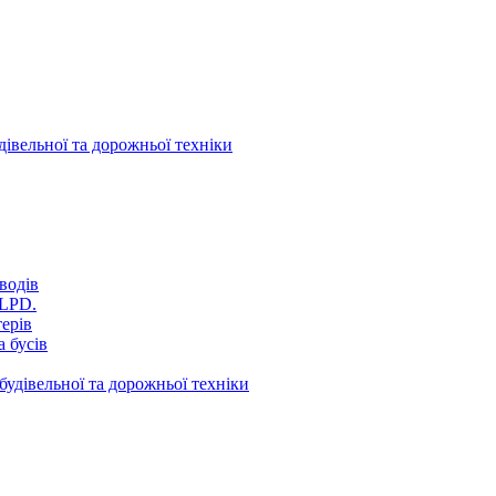
дівельної та дорожньої техніки
водів
VLPD.
терів
 бусів
будівельної та дорожньої техніки