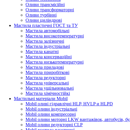
Оливи трансмісійні
Оливи трансформаторні
Оливи турбінні
Оливи циліндрові
Мастила пластичні ГОСТ та ТУ
Мастила автомобільні
Мастила високотемпературні
Мастила залізничні
Мастила індустріальні
Мастила канатні
Мастила консерваційні
Мастила низькотемпературні
Мастила приладові
Мастила приробіткові
Мастила редукторні
Мастила універсальні
Мастила ущільнювальні
Мастила хімічностійкі
Мастильні матеріали Mobil
Mobil оливі гідравлічні HLP, HVLP и HLPD
Mobil оливи індустріальні
Mobil оливи компресорні
Mobil оливи моторні LKW вантажівок, автобусів, бу
Mobil оливи редукторні CLP
Mobil мастила пластичні