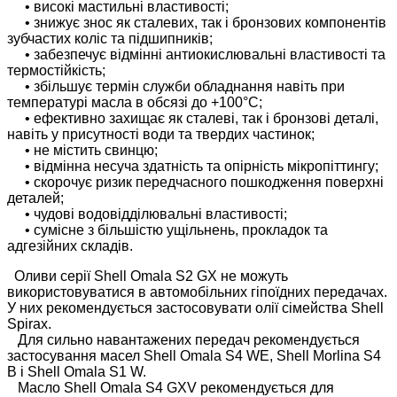
• високі мастильні властивості;
• знижує знос як сталевих, так і бронзових компонентів
зубчастих коліс та підшипників;
• забезпечує відмінні антиокислювальні властивості та
термостійкість;
• збільшує термін служби обладнання навіть при
температурі масла в обсязі до +100°C;
• ефективно захищає як сталеві, так і бронзові деталі,
навіть у присутності води та твердих частинок;
• не містить свинцю;
• відмінна несуча здатність та опірність мікропіттингу;
• скорочує ризик передчасного пошкодження поверхні
деталей;
• чудові водовідділювальні властивості;
• сумісне з більшістю ущільнень, прокладок та
адгезійних складів.
Оливи серії Shell Omala S2 GX не можуть
використовуватися в автомобільних гіпоїдних передачах.
У них рекомендується застосовувати олії сімейства Shell
Spirax.
Для сильно навантажених передач рекомендується
застосування масел Shell Omala S4 WE, Shell Morlina S4
B і Shell Omala S1 W.
Масло Shell Omala S4 GXV рекомендується для