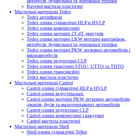
автобусів, будівельної та дорожньої техніки
Ravenol мастила пластичні
Мастильні матеріали Tedex
Tedex антифризи
Tedex оливи гідравлічні HLP и HVLP
Tedex оливи компресорні
Tedex оливи моторні 2Т-4Т двигунів
Tedex оливи моторні LKW моторні вантажівок,
автобусів, будівельної та дорожньої техніки
Tedex оливи моторні PKW легкових автомобілів і
мікроавтобусів
Tedex оливи редукторні CLP
Tedex оливи тракторні STOU, UTTO та TDTO
Tedex оливи трансмісійні
Tedex мастила пластичні
Мастильні матеріали Castrol
Castrol оливи гідравлічні HLP и HVLP
Castrol оливи індустріальні.
Castrol оливи моторні PKW легкових автомобілів,
джипів, бусів та малотоннажних автомобілів
Castrol оливи редукторні CLP
Castrol оливи компресорні і вакуумні
Castrol мастила пластичні
Мастильні матеріали Shell
Shell оливи гідравлічні Tellus