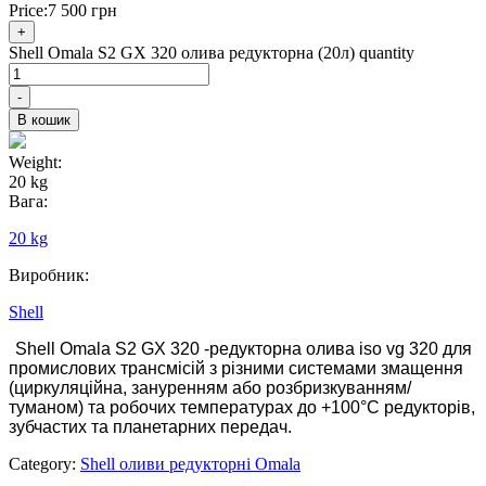
Price:
7 500
грн
+
Shell Omala S2 GX 320 олива редукторна (20л) quantity
-
В кошик
Weight:
20 kg
Вага:
20 kg
Виробник:
Shell
Shell Omala S2 GX 320 -редукторна олива iso vg 320 для
промислових трансмісій з різними системами змащення
(циркуляційна, зануренням або розбризкуванням/
туманом) та робочих температурах до +100°C редукторів,
зубчастих та планетарних передач.
Category:
Shell оливи редукторні Omala