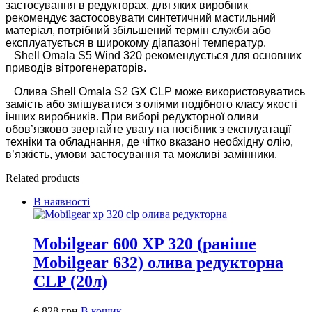
застосування в редукторах, для яких виробник
рекомендує застосовувати синтетичний мастильний
матеріал, потрібний збільшений термін служби або
експлуатується в широкому діапазоні температур.
Shell Omala S5 Wind 320 рекомендується для основних
приводів вітрогенераторів.
Олива Shell Omala S2 GX CLP може використовуватись
замість або змішуватися з оліями подібного класу якості
інших виробників. При виборі редукторної оливи
обов’язково звертайте увагу на посібник з експлуатації
техніки та обладнання, де чітко вказано необхідну олію,
в’язкість, умови застосування та можливі замінники.
Related products
В наявності
Mobilgear 600 XP 320 (раніше
Mobilgear 632) олива редукторна
CLP (20л)
6 828
грн
В кошик