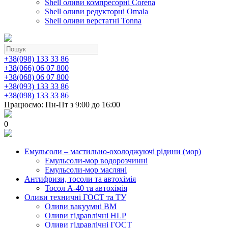
Shell оливи компресорні Corena
Shell оливи редукторні Omala
Shell оливи верстатні Tonna
+38(098) 133 33 86
+38(066) 06 07 800
+38(068) 06 07 800
+38(093) 133 33 86
+38(098) 133 33 86
Працюємо: Пн-Пт з 9:00 до 16:00
0
Емульсоли – мастильно-охолоджуючі рідини (мор)
Емульсоли-мор водорозчинні
Емульсоли-мор масляні
Антифризи, тосоли та автохімія
Тосол А-40 та автохімія
Оливи техничні ГОСТ та ТУ
Оливи вакуумні ВМ
Оливи гідравлічні HLP
Оливи гідравлічні ГОСТ