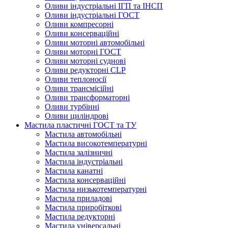
Оливи індустріальні ІГП та ІНСП
Оливи індустріальні ГОСТ
Оливи компресорні
Оливи консерваційні
Оливи моторні автомобільні
Оливи моторні ГОСТ
Оливи моторні суднові
Оливи редукторні CLP
Оливи теплоносії
Оливи трансмісійні
Оливи трансформаторні
Оливи турбінні
Оливи циліндрові
Мастила пластичні ГОСТ та ТУ
Мастила автомобільні
Мастила високотемпературні
Мастила залізничні
Мастила індустріальні
Мастила канатні
Мастила консерваційні
Мастила низькотемпературні
Мастила приладові
Мастила приробіткові
Мастила редукторні
Мастила універсальні