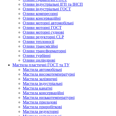
Оливи індустріальні ІГП та ІНСП
Оливи індустріальні ГОСТ
Оливи компресорні
Оливи консерваційні
Оливи моторні автомобільні
Оливи моторні ГОСТ
Оливи моторні суднові
Оливи редукторні CLP
Оливи теплоносії
Оливи трансмісійні
Оливи трансформаторні
Оливи турбінні
Оливи циліндрові
Мастила пластичні ГОСТ та ТУ
Мастила автомобільні
Мастила високотемпературні
Мастила залізничні
Мастила індустріальні
Мастила канатні
Мастила консерваційні
Мастила низькотемпературні
Мастила приладові
Мастила приробіткові
Мастила редукторні