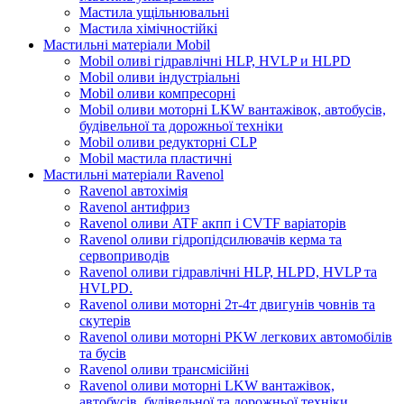
Мастила ущільнювальні
Мастила хімічностійкі
Мастильні матеріали Mobil
Mobil оливі гідравлічні HLP, HVLP и HLPD
Mobil оливи індустріальні
Mobil оливи компресорні
Mobil оливи моторні LKW вантажівок, автобусів,
будівельної та дорожньої техніки
Mobil оливи редукторні CLP
Mobil мастила пластичні
Мастильні матеріали Ravenol
Ravenol автохімія
Ravenol антифриз
Ravenol оливи ATF акпп і CVTF варіаторів
Ravenol оливи гідропідсилювачів керма та
сервоприводів
Ravenol оливи гідравлічні HLP, HLPD, HVLP та
HVLPD.
Ravenol оливи моторні 2т-4т двигунів човнів та
скутерів
Ravenol оливи моторні PKW легкових автомобілів
та бусів
Ravenol оливи трансмісійні
Ravenol оливи моторні LKW вантажівок,
автобусів, будівельної та дорожньої техніки