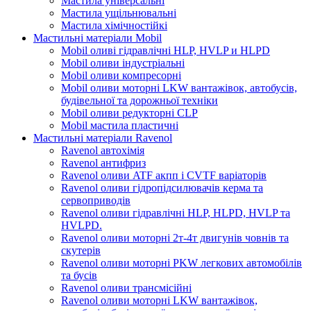
Мастила універсальні
Мастила ущільнювальні
Мастила хімічностійкі
Мастильні матеріали Mobil
Mobil оливі гідравлічні HLP, HVLP и HLPD
Mobil оливи індустріальні
Mobil оливи компресорні
Mobil оливи моторні LKW вантажівок, автобусів,
будівельної та дорожньої техніки
Mobil оливи редукторні CLP
Mobil мастила пластичні
Мастильні матеріали Ravenol
Ravenol автохімія
Ravenol антифриз
Ravenol оливи ATF акпп і CVTF варіаторів
Ravenol оливи гідропідсилювачів керма та
сервоприводів
Ravenol оливи гідравлічні HLP, HLPD, HVLP та
HVLPD.
Ravenol оливи моторні 2т-4т двигунів човнів та
скутерів
Ravenol оливи моторні PKW легкових автомобілів
та бусів
Ravenol оливи трансмісійні
Ravenol оливи моторні LKW вантажівок,