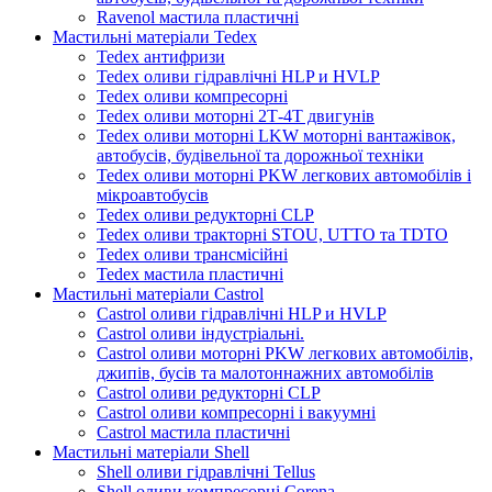
Ravenol мастила пластичні
Мастильні матеріали Tedex
Tedex антифризи
Tedex оливи гідравлічні HLP и HVLP
Tedex оливи компресорні
Tedex оливи моторні 2Т-4Т двигунів
Tedex оливи моторні LKW моторні вантажівок,
автобусів, будівельної та дорожньої техніки
Tedex оливи моторні PKW легкових автомобілів і
мікроавтобусів
Tedex оливи редукторні CLP
Tedex оливи тракторні STOU, UTTO та TDTO
Tedex оливи трансмісійні
Tedex мастила пластичні
Мастильні матеріали Castrol
Castrol оливи гідравлічні HLP и HVLP
Castrol оливи індустріальні.
Castrol оливи моторні PKW легкових автомобілів,
джипів, бусів та малотоннажних автомобілів
Castrol оливи редукторні CLP
Castrol оливи компресорні і вакуумні
Castrol мастила пластичні
Мастильні матеріали Shell
Shell оливи гідравлічні Tellus
Shell оливи компресорні Corena