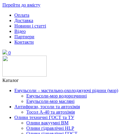
Перейти до вмісту
Оплата
Доставка
Новини і статті
Відео
Партнери
Контакти
0
Каталог
Емульсоли – мастильно-охолоджуючі рідини (мор)
Емульсоли-мор водорозчинні
Емульсоли-мор масляні
Антифризи, тосоли та автохімія
Тосол А-40 та автохімія
Оливи техничні ГОСТ та ТУ
Оливи вакуумні ВМ
Оливи гідравлічні HLP
Оливи гідравлічні ГОСТ