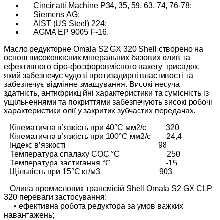
Cincinatti
Machine
P34, 35, 59, 63, 74, 76-78;
Siemens
AG;
AIST (US
Steel
) 224;
AGMA EP 9005 F-16.
Масло редукторне Omala S2 GX 320 Shell створено на
основі високоякісних мінеральних базових олив та
ефективного сіро-фосфоровмісного пакету присадок,
який забезпечує чудові протизадирні властивості та
забезпечує відмінне змащування. Високі несуча
здатність, антифрикційні характеристики та сумісність із
ущільненнями та покриттями забезпечують високі робочі
характеристики олії у закритих зубчастих передачах.
Кінематична в’язкість при 40°C мм2/с 320
Кінематична в’язкість при 100°C мм2/с 24,4
Індекс в’язкості 98
Температура спалаху COC °C 250
Температура застигання °C -15
Щільність при 15°C кг/м3 903
Олива промислових трансмісій Shell Omala S2 GX CLP
320 переваги застосування:
• ефективна робота редуктора за умов важких
навантажень;