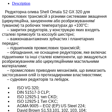
Description
Редукторна олива Shell Omala S2 GX 320 для
промислових трансмісій з різними системами змащення
(циркуляційна, зануренням або розбризкуванням/
туманом) та робочих температурах до +100°C:
– закритих редукторів, у конструкцію яких входять
сталеві прямозубі та косозубі шестірні;
– важконавантажених зубчастих і планетарних
передач;
– підшипників промислових трансмісій;
– обладнання, не оснащене редуктором, яке включає
підшипники та інші сталеві компоненти, що змащуються
розбризкуванням або циркуляційними мастильними
матеріалами;
– промислових приводних механізмів, що вимагають
застосування олій із протизадирними властивостями;
– суднових редукторів та лебідок.
ISO VG 320;
DIN 51517-3 CLP;
ISO 12925-1
тип CKD;
ISO 12925-1
Тип CKC;
AGMA 9005 – EO2 (EP) US
Steel
224;
David
Brown
S1.53.101, 102, 103, 104;