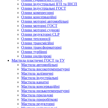
Оливи індустріальні ІГП та ІНСП
Оливи індустріальні ГОСТ
Оливи компресорні
Оливи консерваційні
Оливи моторні автомобільні
Оливи моторні ГОСТ
Оливи моторні суднові
Оливи редукторні CLP
Оливи теплоносії
Оливи трансмісійні
Оливи трансформаторні
Оливи турбінні
Оливи циліндрові
Мастила пластичні ГОСТ та ТУ
Мастила автомобільні
Мастила високотемпературні
Мастила залізничні
Мастила індустріальні
Мастила канатні
Мастила консерваційні
Мастила низькотемпературні
Мастила приладові
Мастила приробіткові
Мастила редукторні