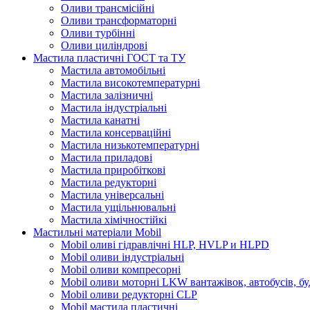
Оливи трансмісійні
Оливи трансформаторні
Оливи турбінні
Оливи циліндрові
Мастила пластичні ГОСТ та ТУ
Мастила автомобільні
Мастила високотемпературні
Мастила залізничні
Мастила індустріальні
Мастила канатні
Мастила консерваційні
Мастила низькотемпературні
Мастила приладові
Мастила приробіткові
Мастила редукторні
Мастила універсальні
Мастила ущільнювальні
Мастила хімічностійкі
Мастильні матеріали Mobil
Mobil оливі гідравлічні HLP, HVLP и HLPD
Mobil оливи індустріальні
Mobil оливи компресорні
Mobil оливи моторні LKW вантажівок, автобусів, бу
Mobil оливи редукторні CLP
Mobil мастила пластичні