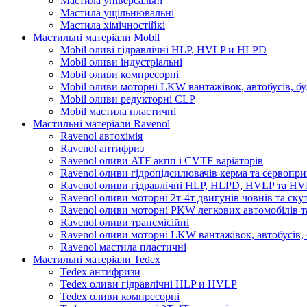
Мастила універсальні
Мастила ущільнювальні
Мастила хімічностійкі
Мастильні матеріали Mobil
Mobil оливі гідравлічні HLP, HVLP и HLPD
Mobil оливи індустріальні
Mobil оливи компресорні
Mobil оливи моторні LKW вантажівок, автобусів, бу
Mobil оливи редукторні CLP
Mobil мастила пластичні
Мастильні матеріали Ravenol
Ravenol автохімія
Ravenol антифриз
Ravenol оливи ATF акпп і CVTF варіаторів
Ravenol оливи гідропідсилювачів керма та сервопри
Ravenol оливи гідравлічні HLP, HLPD, HVLP та H
Ravenol оливи моторні 2т-4т двигунів човнів та ску
Ravenol оливи моторні PKW легкових автомобілів та
Ravenol оливи трансмісійні
Ravenol оливи моторні LKW вантажівок, автобусів, 
Ravenol мастила пластичні
Мастильні матеріали Tedex
Tedex антифризи
Tedex оливи гідравлічні HLP и HVLP
Tedex оливи компресорні