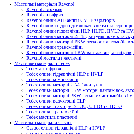
Мастильні матеріали Ravenol
Ravenol автохімія
Ravenol антифриз
Ravenol оливи ATF акпп і CVTF варіаторів
Ravenol оливи гідропідсилювачів керма та сервопри
Ravenol оливи гідравлічні HLP, HLPD, HVLP та H
Ravenol оливи моторні 2т-4т двигунів човнів та ску
Ravenol оливи моторні PKW легкових автомобілів та
Ravenol оливи трансмісійні
Ravenol оливи моторні LKW вантажівок, автобусів, 
Ravenol мастила пластичні
Мастильні матеріали Tedex
Tedex антифризи
Tedex оливи гідравлічні HLP и HVLP
Tedex оливи компресорні
Tedex оливи моторні 2Т-4Т двигунів
Tedex оливи моторні LKW моторні вантажівок, автоб
Tedex оливи моторні PKW легкових автомобілів і мі
Tedex оливи редукторні CLP
Tedex оливи тракторні STOU, UTTO та TDTO
Tedex оливи трансмісійні
Tedex мастила пластичні
Мастильні матеріали Castrol
Castrol оливи гідравлічні HLP и HVLP
Castrol оливи індустріальні.