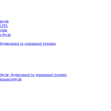
водів
VLPD.
терів
 бусів
будівельної та дорожньої техніки
усів, будівельної та дорожньої техніки
кроавтобусів