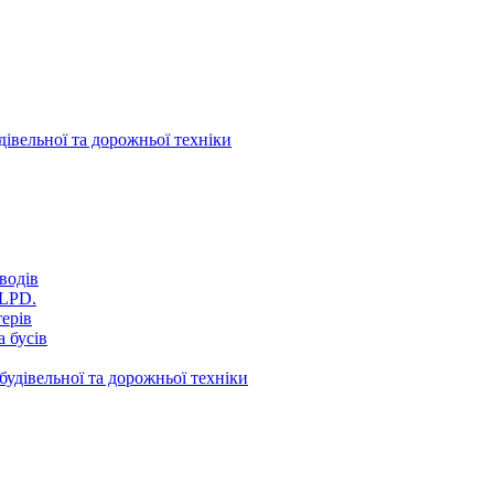
дівельної та дорожньої техніки
водів
VLPD.
терів
 бусів
будівельної та дорожньої техніки