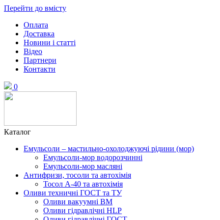
Перейти до вмісту
Оплата
Доставка
Новини і статті
Відео
Партнери
Контакти
0
Каталог
Емульсоли – мастильно-охолоджуючі рідини (мор)
Емульсоли-мор водорозчинні
Емульсоли-мор масляні
Антифризи, тосоли та автохімія
Тосол А-40 та автохімія
Оливи техничні ГОСТ та ТУ
Оливи вакуумні ВМ
Оливи гідравлічні HLP
Оливи гідравлічні ГОСТ