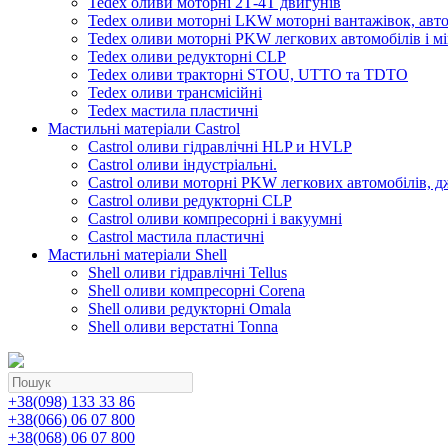
Tedex оливи моторні 2Т-4Т двигунів
Tedex оливи моторні LKW моторні вантажівок, автоб
Tedex оливи моторні PKW легкових автомобілів і мі
Tedex оливи редукторні CLP
Tedex оливи тракторні STOU, UTTO та TDTO
Tedex оливи трансмісійні
Tedex мастила пластичні
Мастильні матеріали Castrol
Castrol оливи гідравлічні HLP и HVLP
Castrol оливи індустріальні.
Castrol оливи моторні PKW легкових автомобілів, д
Castrol оливи редукторні CLP
Castrol оливи компресорні і вакуумні
Castrol мастила пластичні
Мастильні матеріали Shell
Shell оливи гідравлічні Tellus
Shell оливи компресорні Corena
Shell оливи редукторні Omala
Shell оливи верстатні Tonna
+38(098) 133 33 86
+38(066) 06 07 800
+38(068) 06 07 800