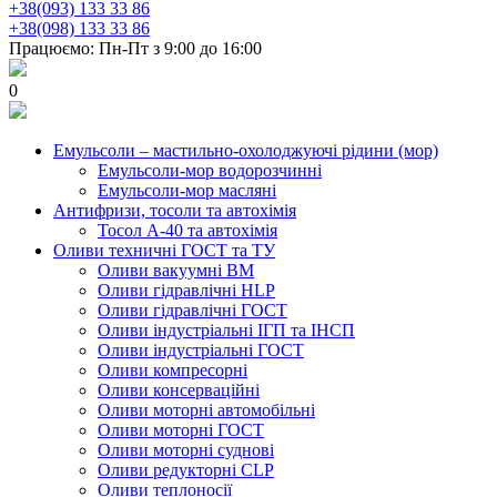
+38(093) 133 33 86
+38(098) 133 33 86
Працюємо: Пн-Пт з 9:00 до 16:00
0
Емульсоли – мастильно-охолоджуючі рідини (мор)
Емульсоли-мор водорозчинні
Емульсоли-мор масляні
Антифризи, тосоли та автохімія
Тосол А-40 та автохімія
Оливи техничні ГОСТ та ТУ
Оливи вакуумні ВМ
Оливи гідравлічні HLP
Оливи гідравлічні ГОСТ
Оливи індустріальні ІГП та ІНСП
Оливи індустріальні ГОСТ
Оливи компресорні
Оливи консерваційні
Оливи моторні автомобільні
Оливи моторні ГОСТ
Оливи моторні суднові
Оливи редукторні CLP
Оливи теплоносії