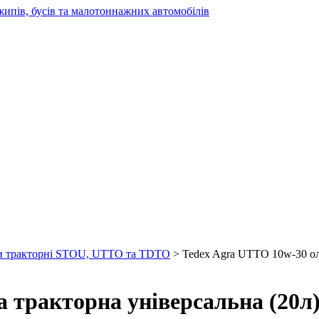
жипів, бусів та малотоннажних автомобілів
и тракторні STOU, UTTO та TDTO
> Tedex Agra UTTO 10w-30 оли
 тракторна універсальна (20л