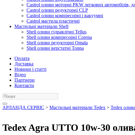
Castrol оливи моторні PKW легкових автомобілів, д
Castrol оливи редукторні CLP
Castrol оливи компресорні і вакуумні
Castrol мастила пластичні
Мастильні матеріали Shell
Shell оливи гідравлічні Tellus
Shell оливи компресорні Corena
Shell оливи редукторні Omala
Shell оливи верстатні Tonna
Оплата
Доставка
Новини і статті
Відео
Партнери
Контакти
АРЛАНДА СЕРВІС
>
Мастильні матеріали Tedex
>
Tedex олив
Tedex Agra UTTO 10w-30 олива