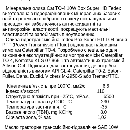
Мінеральна олива Cat TO-4 10W Box Super HD Tedex
виготовлена з гідрорафінованих мінеральних базових
олій та ретельно підібраного пакету покращувальних
присадок, які забезпечують антиоксидантні та
антикорозійні властивості, покращують мастильні
властивості та запобігають піноутворенню.
Олива гідротрансмісійна Tedex Box Super HD TO4 рівня
PTF (Power Transmission Fluid) відповідає найвищим
вимогам Caterpillar TO-4. Розроблено спеціально для
виконання експлуатаційних вимог трансмісій Caterpillar
TO-4, Komatsu KES 07.868.1 та автоматичних трансмісій
Allison C-4. Підходить для застосування, де потрібна
відповідність вимогам API GL-4, Caterpillar T0-2, Eaton-
Fuller, Dana, Euclid, Vickers M-2950-S або Tremac/TTC.
Кінетична в’язкість при 100°C, мм2/с 6,6
Індекс в’язкості 110
Структурна в’язкість при –25°C, mPa.s, 6500
Температура спалаху COC, °C 230
Температура застигання, °C -35
Базове число (TBN), mg KOH/g 8,0
Сірчаста зола, % ваг. 1,02
Масло тракторне трансмісійно-гідравлічне SAE 10W