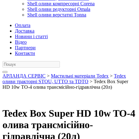
Shell оливи компресорні Corena
Shell оливи редукторні Omala
Shell оливи верстатні Tonna
Оплата
Доставка
Новини і статті
Відео
Партнери
Контакти
АРЛАНДА СЕРВІС
>
Мастильні матеріали Tedex
>
Tedex
оливи тракторні STOU, UTTO та TDTO
> Tedex Box Super
HD 10w TO-4 олива трансмісійно-гідравлічна (20л)
Tedex Box Super HD 10w TO-4
олива трансмісійно-
гідравлічна (20л)