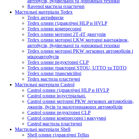
автобусів, будівельної та дорожньої техніки
Ravenol мастила пластичні
Мастильні матеріали Tedex
Tedex антифризи
Tedex оливи гідравлічні HLP и HVLP
Tedex оливи компресорні
Tedex оливи моторні 2Т-4Т двигунів
Tedex оливи моторні LKW моторні вантажівок,
автобусів, будівельної та дорожньої техніки
Tedex оливи моторні PKW легкових автомобілів і
мікроавтобусів
Tedex оливи редукторні CLP
Tedex оливи тракторні STOU, UTTO та TDTO
Tedex оливи трансмісійні
Tedex мастила пластичні
Мастильні матеріали Castrol
Castrol оливи гідравлічні HLP и HVLP
Castrol оливи індустріальні.
Castrol оливи моторні PKW легкових автомобілів,
джипів, бусів та малотоннажних автомобілів
Castrol оливи редукторні CLP
Castrol оливи компресорні і вакуумні
Castrol мастила пластичні
Мастильні матеріали Shell
Shell оливи гідравлічні Tellus