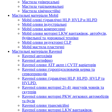
Мастила універсальні
Мастила ущільнювальні
Мастила хімічностійкі
Мастильні матеріали Mobil
Mobil оливі гідравлічні HLP, HVLP и HLPD
Mobil оливи індустріальні
Mobil оливи компресорні
Mobil оливи моторні LKW вантажівок, автобусів,
будівельної та дорожньої техніки
Mobil оливи редукторні CLP
Mobil мастила пластичні
Мастильні матеріали Ravenol
Ravenol автохімія
Ravenol антифриз
Ravenol оливи ATF акпп і CVTF варіаторів
Ravenol оливи гідропідсилювачів керма та
сервоприводів
Ravenol оливи гідравлічні HLP, HLPD, HVLP та
HVLPD.
Ravenol оливи моторні 2т-4т двигунів човнів та
скутерів
Ravenol оливи моторні PKW легкових автомобілів
та бусів
Ravenol оливи трансмісійні
Ravenol оливи моторні LKW вантажівок,