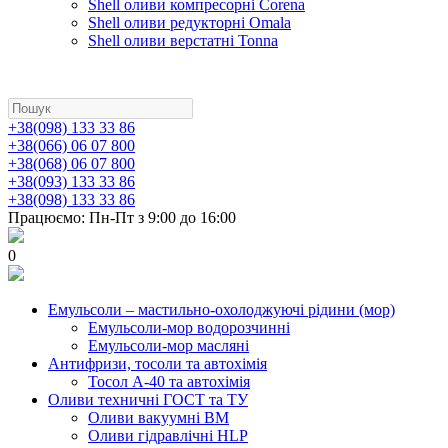
Shell оливи компресорні Corena
Shell оливи редукторні Omala
Shell оливи верстатні Tonna
+38(098) 133 33 86
+38(066) 06 07 800
+38(068) 06 07 800
+38(093) 133 33 86
+38(098) 133 33 86
Працюємо: Пн-Пт з 9:00 до 16:00
0
Емульсоли – мастильно-охолоджуючі рідини (мор)
Емульсоли-мор водорозчинні
Емульсоли-мор масляні
Антифризи, тосоли та автохімія
Тосол А-40 та автохімія
Оливи техничні ГОСТ та ТУ
Оливи вакуумні ВМ
Оливи гідравлічні HLP