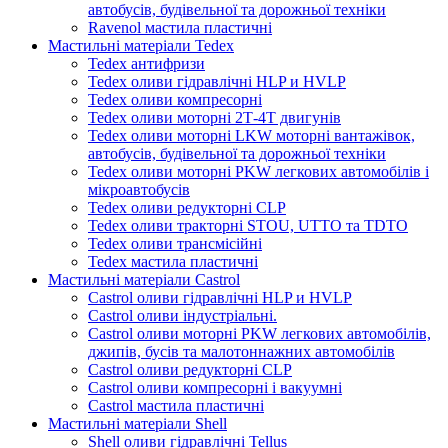
автобусів, будівельної та дорожньої техніки
Ravenol мастила пластичні
Мастильні матеріали Tedex
Tedex антифризи
Tedex оливи гідравлічні HLP и HVLP
Tedex оливи компресорні
Tedex оливи моторні 2Т-4Т двигунів
Tedex оливи моторні LKW моторні вантажівок,
автобусів, будівельної та дорожньої техніки
Tedex оливи моторні PKW легкових автомобілів і
мікроавтобусів
Tedex оливи редукторні CLP
Tedex оливи тракторні STOU, UTTO та TDTO
Tedex оливи трансмісійні
Tedex мастила пластичні
Мастильні матеріали Castrol
Castrol оливи гідравлічні HLP и HVLP
Castrol оливи індустріальні.
Castrol оливи моторні PKW легкових автомобілів,
джипів, бусів та малотоннажних автомобілів
Castrol оливи редукторні CLP
Castrol оливи компресорні і вакуумні
Castrol мастила пластичні
Мастильні матеріали Shell
Shell оливи гідравлічні Tellus