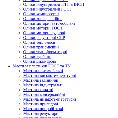
Оливи індустріальні ІГП та ІНСП
Оливи індустріальні ГОСТ
Оливи компресорні
Оливи консерваційні
Оливи моторні автомобільні
Оливи моторні ГОСТ
Оливи моторні суднові
Оливи редукторні CLP
Оливи теплоносії
Оливи трансмісійні
Оливи трансформаторні
Оливи турбінні
Оливи циліндрові
Мастила пластичні ГОСТ та ТУ
Мастила автомобільні
Мастила високотемпературні
Мастила залізничні
Мастила індустріальні
Мастила канатні
Мастила консерваційні
Мастила низькотемпературні
Мастила приладові
Мастила приробіткові
Мастила редукторні