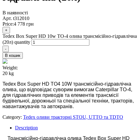
В наявності
Арт.
t312010
Price:
4 778
грн
+
Tedex Box Super HD 10w TO-4 олива трансмісійно-гідравлічна
(20л) quantity
-
В кошик
Weight:
20 kg
Tedex Box Super HD TO4 10W трансмісійно-гідравлічна
олива, що відповідає суворим вимогам Caterpillar TO-4,
для гідравлічних приводів та елементів трансмісії
будівельної, дорожньої та спеціальної техніки, тракторів,
навантажувачів та автокранів.
Category:
Tedex оливи тракторні STOU, UTTO та TDTO
Description
Трансмісійно-гідравлічна олива Tedex Box Super HD