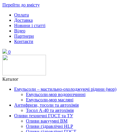
Перейти до вмісту
Оплата
Доставка
Новини і статті
Відео
Партнери
Контакти
0
Каталог
Емульсоли – мастильно-охолоджуючі рідини (мор)
Емульсоли-мор водорозчинні
Емульсоли-мор масляні
Антифризи, тосоли та автохімія
Тосол А-40 та автохімія
Оливи техничні ГОСТ та ТУ
Оливи вакуумні ВМ
Оливи гідравлічні HLP
Оливи гідравлічні ГОСТ