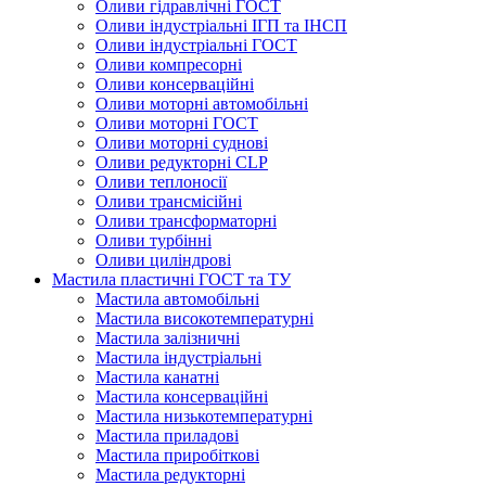
Оливи гідравлічні ГОСТ
Оливи індустріальні ІГП та ІНСП
Оливи індустріальні ГОСТ
Оливи компресорні
Оливи консерваційні
Оливи моторні автомобільні
Оливи моторні ГОСТ
Оливи моторні суднові
Оливи редукторні CLP
Оливи теплоносії
Оливи трансмісійні
Оливи трансформаторні
Оливи турбінні
Оливи циліндрові
Мастила пластичні ГОСТ та ТУ
Мастила автомобільні
Мастила високотемпературні
Мастила залізничні
Мастила індустріальні
Мастила канатні
Мастила консерваційні
Мастила низькотемпературні
Мастила приладові
Мастила приробіткові
Мастила редукторні