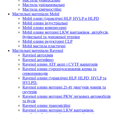
Мастила універсальні
Мастила ущільнювальні
Мастила хімічностійкі
Мастильні матеріали Mobil
Mobil оливі гідравлічні HLP, HVLP и HLPD
Mobil оливи індустріальні
Mobil оливи компресорні
Mobil оливи моторні LKW вантажівок, автобусів,
будівельної та дорожньої техніки
Mobil оливи редукторні CLP
Mobil мастила пластичні
Мастильні матеріали Ravenol
Ravenol автохімія
Ravenol антифриз
Ravenol оливи ATF акпп і CVTF варіаторів
Ravenol оливи гідропідсилювачів керма та
сервоприводів
Ravenol оливи гідравлічні HLP, HLPD, HVLP та
HVLPD.
Ravenol оливи моторні 2т-4т двигунів човнів та
скутерів
Ravenol оливи моторні PKW легкових автомобілів
та бусів
Ravenol оливи трансмісійні
Ravenol оливи моторні LKW вантажівок,