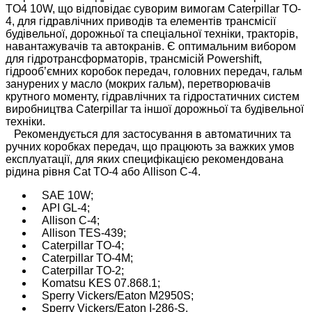
TO4 10W, що відповідає суворим вимогам Caterpillar TO-
4, для гідравлічних приводів та елементів трансмісії
будівельної, дорожньої та спеціальної техніки, тракторів,
навантажувачів та автокранів. Є оптимальним вибором
для гідротрансформаторів, трансмісій Powershift,
гідрооб’ємних коробок передач, головних передач, гальм
занурених у масло (мокрих гальм), перетворювачів
крутного моменту, гідравлічних та гідростатичних систем
виробництва Caterpillar та іншої дорожньої та будівельної
техніки.
Рекомендується для застосування в автоматичних та
ручних коробках передач, що працюють за важких умов
експлуатації, для яких специфікацією рекомендована
рідина рівня Cat TO-4 або Allison C-4.
SAE 10W;
API GL-4;
Allison C-4;
Allison TES-439;
Caterpillar TO-4;
Caterpillar TO-4M;
Caterpillar TO-2;
Komatsu KES 07.868.1;
Sperry Vickers/Eaton M2950S;
Sperry Vickers/Eaton I-286-S.