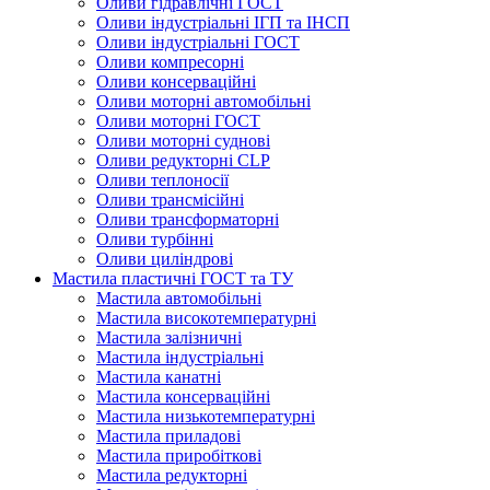
Оливи гідравлічні ГОСТ
Оливи індустріальні ІГП та ІНСП
Оливи індустріальні ГОСТ
Оливи компресорні
Оливи консерваційні
Оливи моторні автомобільні
Оливи моторні ГОСТ
Оливи моторні суднові
Оливи редукторні CLP
Оливи теплоносії
Оливи трансмісійні
Оливи трансформаторні
Оливи турбінні
Оливи циліндрові
Мастила пластичні ГОСТ та ТУ
Мастила автомобільні
Мастила високотемпературні
Мастила залізничні
Мастила індустріальні
Мастила канатні
Мастила консерваційні
Мастила низькотемпературні
Мастила приладові
Мастила приробіткові
Мастила редукторні