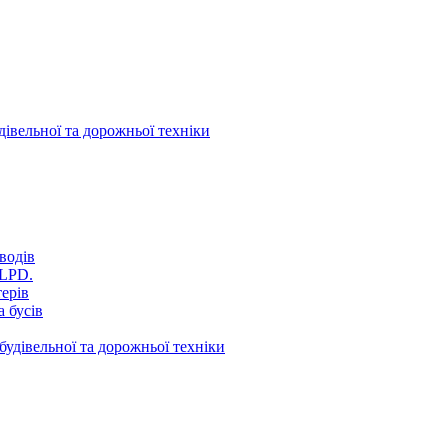
дівельної та дорожньої техніки
водів
VLPD.
терів
 бусів
будівельної та дорожньої техніки