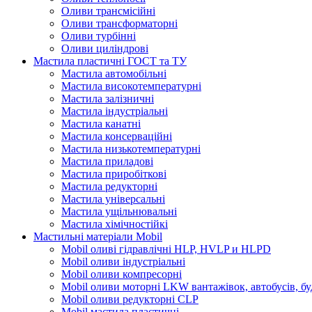
Оливи трансмісійні
Оливи трансформаторні
Оливи турбінні
Оливи циліндрові
Мастила пластичні ГОСТ та ТУ
Мастила автомобільні
Мастила високотемпературні
Мастила залізничні
Мастила індустріальні
Мастила канатні
Мастила консерваційні
Мастила низькотемпературні
Мастила приладові
Мастила приробіткові
Мастила редукторні
Мастила універсальні
Мастила ущільнювальні
Мастила хімічностійкі
Мастильні матеріали Mobil
Mobil оливі гідравлічні HLP, HVLP и HLPD
Mobil оливи індустріальні
Mobil оливи компресорні
Mobil оливи моторні LKW вантажівок, автобусів, бу
Mobil оливи редукторні CLP
Mobil мастила пластичні