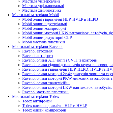
Мастила універсальні
Мастила ущільнювальні
Мастила хімічностійкі
Мастильні матеріали Mobil
Mobil оливі гідравлічні HLP, HVLP и HLPD
Mobil оливи індустріальні
Mobil оливи компресорні
Mobil оливи моторні LKW вантажівок, автобусів, бу
Mobil оливи редукторні CLP
Mobil мастила пластичні
Мастильні матеріали Ravenol
Ravenol автохімія
Ravenol антифриз
Ravenol оливи ATF акпп і CVTF варіаторів
Ravenol оливи гідропідсилювачів керма та сервопри
Ravenol оливи гідравлічні HLP, HLPD, HVLP та H
Ravenol оливи моторні 2т-4т двигунів човнів та ску
Ravenol оливи моторні PKW легкових автомобілів та
Ravenol оливи трансмісійні
Ravenol оливи моторні LKW вантажівок, автобусів, 
Ravenol мастила пластичні
Мастильні матеріали Tedex
Tedex антифризи
Tedex оливи гідравлічні HLP и HVLP
Tedex оливи компресорні