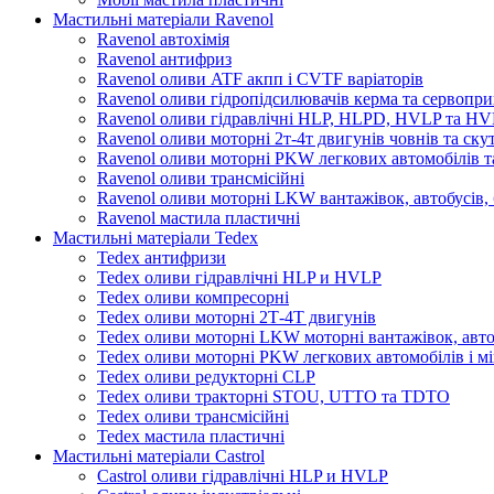
Мастильні матеріали Ravenol
Ravenol автохімія
Ravenol антифриз
Ravenol оливи ATF акпп і CVTF варіаторів
Ravenol оливи гідропідсилювачів керма та сервопри
Ravenol оливи гідравлічні HLP, HLPD, HVLP та H
Ravenol оливи моторні 2т-4т двигунів човнів та ску
Ravenol оливи моторні PKW легкових автомобілів та
Ravenol оливи трансмісійні
Ravenol оливи моторні LKW вантажівок, автобусів, 
Ravenol мастила пластичні
Мастильні матеріали Tedex
Tedex антифризи
Tedex оливи гідравлічні HLP и HVLP
Tedex оливи компресорні
Tedex оливи моторні 2Т-4Т двигунів
Tedex оливи моторні LKW моторні вантажівок, автоб
Tedex оливи моторні PKW легкових автомобілів і мі
Tedex оливи редукторні CLP
Tedex оливи тракторні STOU, UTTO та TDTO
Tedex оливи трансмісійні
Tedex мастила пластичні
Мастильні матеріали Castrol
Castrol оливи гідравлічні HLP и HVLP