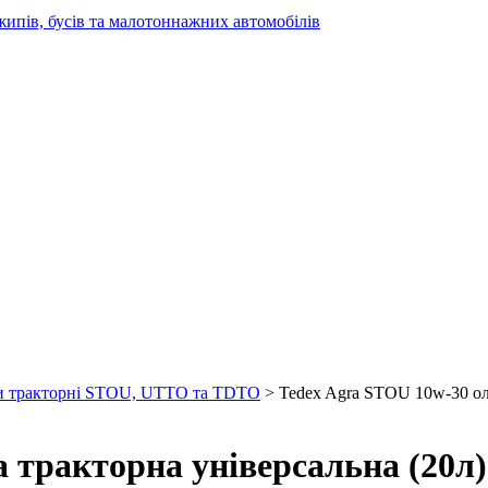
жипів, бусів та малотоннажних автомобілів
и тракторні STOU, UTTO та TDTO
> Tedex Agra STOU 10w-30 оли
 тракторна універсальна (20л)