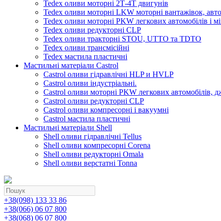
Tedex оливи моторні 2Т-4Т двигунів
Tedex оливи моторні LKW моторні вантажівок, автоб
Tedex оливи моторні PKW легкових автомобілів і мі
Tedex оливи редукторні CLP
Tedex оливи тракторні STOU, UTTO та TDTO
Tedex оливи трансмісійні
Tedex мастила пластичні
Мастильні матеріали Castrol
Castrol оливи гідравлічні HLP и HVLP
Castrol оливи індустріальні.
Castrol оливи моторні PKW легкових автомобілів, д
Castrol оливи редукторні CLP
Castrol оливи компресорні і вакуумні
Castrol мастила пластичні
Мастильні матеріали Shell
Shell оливи гідравлічні Tellus
Shell оливи компресорні Corena
Shell оливи редукторні Omala
Shell оливи верстатні Tonna
+38(098) 133 33 86
+38(066) 06 07 800
+38(068) 06 07 800