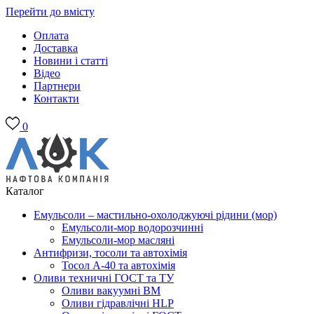
Перейти до вмісту
Оплата
Доставка
Новини і статті
Відео
Партнери
Контакти
0
Каталог
Емульсоли – мастильно-охолоджуючі рідини (мор)
Емульсоли-мор водорозчинні
Емульсоли-мор масляні
Антифризи, тосоли та автохімія
Тосол А-40 та автохімія
Оливи техничні ГОСТ та ТУ
Оливи вакуумні ВМ
Оливи гідравлічні HLP