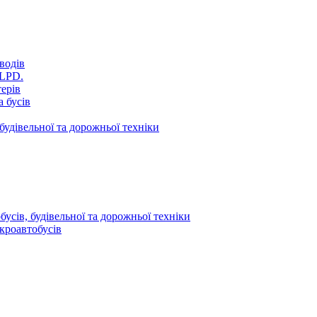
водів
VLPD.
терів
 бусів
будівельної та дорожньої техніки
усів, будівельної та дорожньої техніки
кроавтобусів