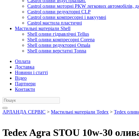
Castrol оливи індустріальні.
Castrol оливи моторні PKW легкових автомобілів, д
Castrol оливи редукторні CLP
Castrol оливи компресорні і вакуумні
Castrol мастила пластичні
Мастильні матеріали Shell
Shell оливи гідравлічні Tellus
Shell оливи компресорні Corena
Shell оливи редукторні Omala
Shell оливи верстатні Tonna
Оплата
Доставка
Новини і статті
Відео
Партнери
Контакти
АРЛАНДА СЕРВІС
>
Мастильні матеріали Tedex
>
Tedex олив
Tedex Agra STOU 10w-30 олива