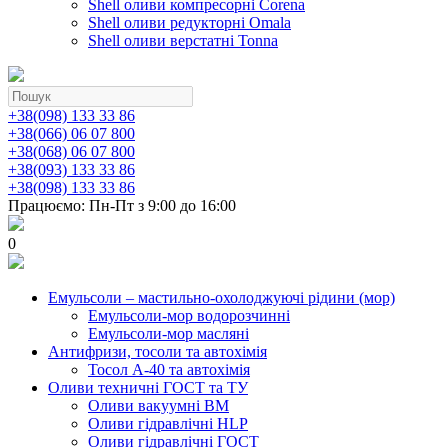
Shell оливи компресорні Corena
Shell оливи редукторні Omala
Shell оливи верстатні Tonna
+38(098) 133 33 86
+38(066) 06 07 800
+38(068) 06 07 800
+38(093) 133 33 86
+38(098) 133 33 86
Працюємо: Пн-Пт з 9:00 до 16:00
0
Емульсоли – мастильно-охолоджуючі рідини (мор)
Емульсоли-мор водорозчинні
Емульсоли-мор масляні
Антифризи, тосоли та автохімія
Тосол А-40 та автохімія
Оливи техничні ГОСТ та ТУ
Оливи вакуумні ВМ
Оливи гідравлічні HLP
Оливи гідравлічні ГОСТ