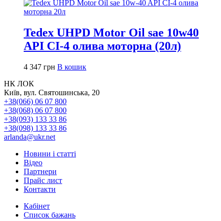
Tedex UHPD Motor Oil sae 10w40
API CI-4 олива моторна (20л)
4 347
грн
В кошик
НК ЛОК
Київ, вул. Святошинська, 20
+38(066) 06 07 800
+38(068) 06 07 800
+38(093) 133 33 86
+38(098) 133 33 86
arlanda@ukr.net
Новини і статті
Відео
Партнери
Прайс лист
Контакти
Кабінет
Список бажань