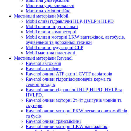
Мастила універсальні
Мастила ущільнювальні
Мастила хімічностійкі
Мастильні матеріали Mobil
Mobil оливі гідравлічні HLP, HVLP и HLPD
Mobil оливи індустріальні
Mobil оливи компресорні
Mobil оливи моторні LKW вантажівок, автобусів,
будівельної та дорожньої техніки
Mobil оливи редукторні CLP
Mobil мастила пластичні
Мастильні матеріали Ravenol
Ravenol автохімія
Ravenol антифриз
Ravenol оливи ATF акпп і CVTF варіаторів
Ravenol оливи гідропідсилювачів керма та
сервоприводів
Ravenol оливи гідравлічні HLP, HLPD, HVLP та
HVLPD.
Ravenol оливи моторні 2т-4т двигунів човнів та
скутерів
Ravenol оливи моторні PKW легкових автомобілів
та бусів
Ravenol оливи трансмісійні
Ravenol оливи моторні LKW вантажівок,