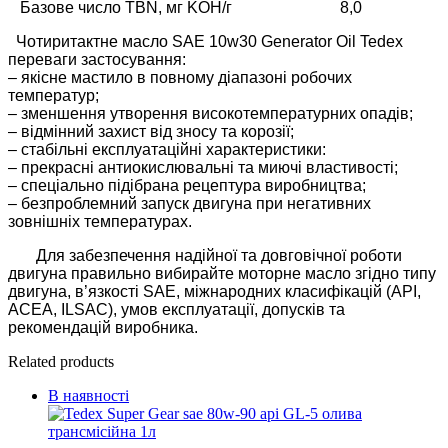
Базове число TBN, мг KOH/г 8,0
Чотиритактне масло SAE 10w30 Generator Oil Tedex
переваги застосування:
– якісне мастило в повному діапазоні робочих
температур;
– зменшення утворення високотемпературних опадів;
– відмінний захист від зносу та корозії;
– cтабільні експлуатаційні характеристики:
– прекрасні антиокислювальні та миючі властивості;
– спеціально підібрана рецептура виробництва;
– безпроблемний запуск двигуна при негативних
зовнішніх температурах.
Для забезпечення надійної та довговічної роботи
двигуна правильно вибирайте моторне масло згідно типу
двигуна, в’язкості SAE, міжнародних класифікацій (API,
ACEA, ILSAC), умов експлуатації, допусків та
рекомендацій виробника.
Related products
В наявності