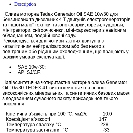
Description
Олива моторна Tedex Generator Oil SAE 10w30 для
бензинових та дизельних 4 Т двигунів електрогенераторів
та іншої малої техніки: газонокосарки, фрези, кущорізи,
мінітрактори, снігоочисники, міні-харвестери з навісним
обладнанням, подрібнювачі саду.
Рекомендується для чотиритактних двигунів з
каталітичним нейтралізатором або без нього з
повітряним або рідинним охолодженням, що працюють у
важких умовах експлуатації.
SAE 10w-30;
API SJ/CF.
Напівсинтетична чотиритактна моторна олива Generator
Oil 10w30 TEDEX 4Т виготовляється на основі
високоякісних мінеральних та синтетичних базових масел
з додаванням сучасного пакету присадок новітнього
покоління.
Кінетична в’язкість при 100 °C, мм2/с 10,0
Коефіцієнт в’язкості 147
Температура спалаху, °C 228
Температура застигання ° C -33