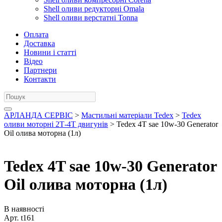
Shell оливи редукторні Omala
Shell оливи верстатні Tonna
Оплата
Доставка
Новини і статті
Відео
Партнери
Контакти
АРЛАНДА СЕРВІС
>
Мастильні матеріали Tedex
>
Tedex
оливи моторні 2Т-4Т двигунів
> Tedex 4T sae 10w-30 Generator
Oil олива моторна (1л)
Tedex 4T sae 10w-30 Generator
Oil олива моторна (1л)
В наявності
Арт.
t161