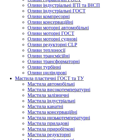
Оливи індустріальні ІГП та ІНСП
Оливи індустріальні ГОСТ
Оливи компресорні
Оливи консерваційні
Оливи моторні автомобільні
Оливи моторні ГОСТ
Оливи моторні суднові
Оливи редукторні CLP
Оливи теплоносії
Оливи трансмісійні
Оливи трансформаторні
Оливи турбінні
Оливи циліндрові
Мастила пластичні ГОСТ та ТУ
Мастила автомобільні
Мастила високотемпературні
Мастила залізничні
Мастила індустріальні
Мастила канатні
Мастила консерваційні
Мастила низькотемпературні
Мастила приладові
Мастила приробіткові
Мастила редукторні