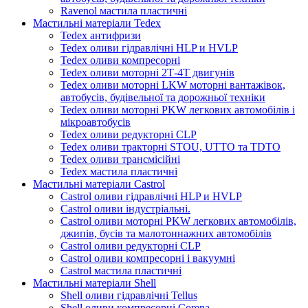
Ravenol мастила пластичні
Мастильні матеріали Tedex
Tedex антифризи
Tedex оливи гідравлічні HLP и HVLP
Tedex оливи компресорні
Tedex оливи моторні 2Т-4Т двигунів
Tedex оливи моторні LKW моторні вантажівок,
автобусів, будівельної та дорожньої техніки
Tedex оливи моторні PKW легкових автомобілів і
мікроавтобусів
Tedex оливи редукторні CLP
Tedex оливи тракторні STOU, UTTO та TDTO
Tedex оливи трансмісійні
Tedex мастила пластичні
Мастильні матеріали Castrol
Castrol оливи гідравлічні HLP и HVLP
Castrol оливи індустріальні.
Castrol оливи моторні PKW легкових автомобілів,
джипів, бусів та малотоннажних автомобілів
Castrol оливи редукторні CLP
Castrol оливи компресорні і вакуумні
Castrol мастила пластичні
Мастильні матеріали Shell
Shell оливи гідравлічні Tellus
Shell оливи компресорні Corena