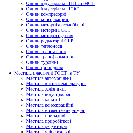
Оливи індустріальні ІГП та ІНСП
Оливи індустріальні ГОСТ
Оливи компресорні
Оливи консерваційні
Оливи моторні автомобільні
Оливи моторні ГОСТ
Оливи моторні суднові
Оливи редукторні CLP
Оливи теплоносії
Оливи трансмісійні
Оливи трансформаторні
Оливи турбінні
Оливи циліндрові
Мастила пластичні ГОСТ та ТУ
Мастила автомобільні
Мастила високотемпературні
Мастила залізничні
Мастила індустріальні
Мастила канатні
Мастила консерваційні
Мастила низькотемпературні
Мастила приладові
Мастила приробіткові
Мастила редукторні
Мастила універсальні