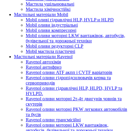
Мастила ущільнювальні
Мастила хімічностійкі
Мастильні матеріали Mobil
Mobil оливі гідравлічні HLP, HVLP и HLPD
Mobil оливи індустріальні
Mobil оливи компресорні
Mobil оливи моторні LKW вантажівок, автобусів,
будівельної та дорожньої техніки
Mobil оливи редукторні CLP
Mobil мастила пластичні
Мастильні матеріали Ravenol
Ravenol автохімія
Ravenol антифриз
Ravenol оливи ATF акпп і CVTF варіаторів
Ravenol оливи гідропідсилювачів керма та
сервоприводів
Ravenol оливи гідравлічні HLP, HLPD, HVLP та
HVLPD.
Ravenol оливи моторні 2т-4т двигунів човнів та
скутерів
Ravenol оливи моторні PKW легкових автомобілів
та бусів
Ravenol оливи трансмісійні
Ravenol оливи моторні LKW вантажівок,
автобусів, будівельної та дорожньої техніки