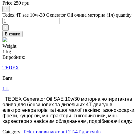
Price:
250
грн
+
Tedex 4T sae 10w-30 Generator Oil олива моторна (1л) quantity
-
В кошик
Weight:
1 kg
Виробник:
TEDEX
Вага:
1 L
TEDEX Generator Oil SAE 10w30 моторна чотиритактна
олива для бензинових та дизельних 4Т двигунів
електрогенераторів та іншої малої техніки: газонокосарки,
фрези, кущорізи, мінітрактори, снігоочисники, міні-
харвестери з навісним обладнанням, подрібнювачі саду.
Category:
Tedex оливи моторні 2Т-4Т двигунів