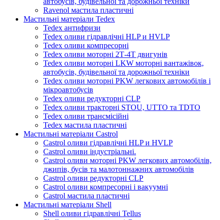
автобусів, будівельної та дорожньої техніки
Ravenol мастила пластичні
Мастильні матеріали Tedex
Tedex антифризи
Tedex оливи гідравлічні HLP и HVLP
Tedex оливи компресорні
Tedex оливи моторні 2Т-4Т двигунів
Tedex оливи моторні LKW моторні вантажівок,
автобусів, будівельної та дорожньої техніки
Tedex оливи моторні PKW легкових автомобілів і
мікроавтобусів
Tedex оливи редукторні CLP
Tedex оливи тракторні STOU, UTTO та TDTO
Tedex оливи трансмісійні
Tedex мастила пластичні
Мастильні матеріали Castrol
Castrol оливи гідравлічні HLP и HVLP
Castrol оливи індустріальні.
Castrol оливи моторні PKW легкових автомобілів,
джипів, бусів та малотоннажних автомобілів
Castrol оливи редукторні CLP
Castrol оливи компресорні і вакуумні
Castrol мастила пластичні
Мастильні матеріали Shell
Shell оливи гідравлічні Tellus