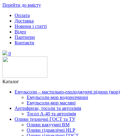
Перейти до вмісту
Оплата
Доставка
Новини і статті
Відео
Партнери
Контакти
0
Каталог
Емульсоли – мастильно-охолоджуючі рідини (мор)
Емульсоли-мор водорозчинні
Емульсоли-мор масляні
Антифризи, тосоли та автохімія
Тосол А-40 та автохімія
Оливи техничні ГОСТ та ТУ
Оливи вакуумні ВМ
Оливи гідравлічні HLP
Оливи гідравлічні ГОСТ