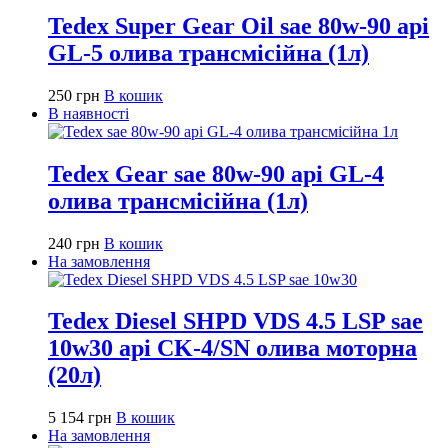
Tedex Super Gear Oil sae 80w-90 api
GL-5 олива трансмісійна (1л)
250
грн
В кошик
В наявності
Tedex Gear sae 80w-90 api GL-4
олива трансмісійна (1л)
240
грн
В кошик
На замовлення
Tedex Diesel SHPD VDS 4.5 LSP sae
10w30 api CK-4/SN олива моторна
(20л)
5 154
грн
В кошик
На замовлення