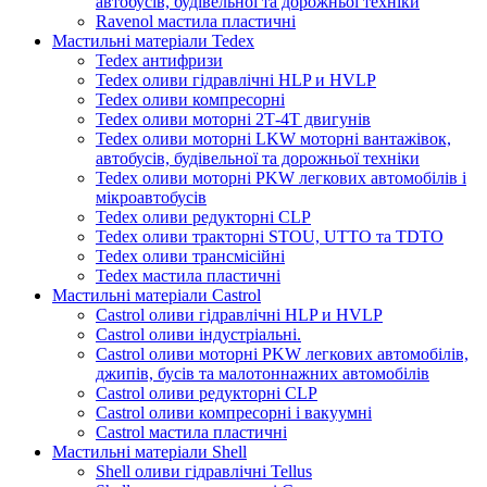
автобусів, будівельної та дорожньої техніки
Ravenol мастила пластичні
Мастильні матеріали Tedex
Tedex антифризи
Tedex оливи гідравлічні HLP и HVLP
Tedex оливи компресорні
Tedex оливи моторні 2Т-4Т двигунів
Tedex оливи моторні LKW моторні вантажівок,
автобусів, будівельної та дорожньої техніки
Tedex оливи моторні PKW легкових автомобілів і
мікроавтобусів
Tedex оливи редукторні CLP
Tedex оливи тракторні STOU, UTTO та TDTO
Tedex оливи трансмісійні
Tedex мастила пластичні
Мастильні матеріали Castrol
Castrol оливи гідравлічні HLP и HVLP
Castrol оливи індустріальні.
Castrol оливи моторні PKW легкових автомобілів,
джипів, бусів та малотоннажних автомобілів
Castrol оливи редукторні CLP
Castrol оливи компресорні і вакуумні
Castrol мастила пластичні
Мастильні матеріали Shell
Shell оливи гідравлічні Tellus