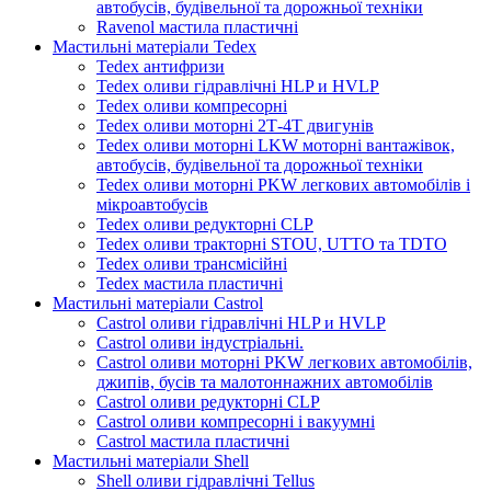
автобусів, будівельної та дорожньої техніки
Ravenol мастила пластичні
Мастильні матеріали Tedex
Tedex антифризи
Tedex оливи гідравлічні HLP и HVLP
Tedex оливи компресорні
Tedex оливи моторні 2Т-4Т двигунів
Tedex оливи моторні LKW моторні вантажівок,
автобусів, будівельної та дорожньої техніки
Tedex оливи моторні PKW легкових автомобілів і
мікроавтобусів
Tedex оливи редукторні CLP
Tedex оливи тракторні STOU, UTTO та TDTO
Tedex оливи трансмісійні
Tedex мастила пластичні
Мастильні матеріали Castrol
Castrol оливи гідравлічні HLP и HVLP
Castrol оливи індустріальні.
Castrol оливи моторні PKW легкових автомобілів,
джипів, бусів та малотоннажних автомобілів
Castrol оливи редукторні CLP
Castrol оливи компресорні і вакуумні
Castrol мастила пластичні
Мастильні матеріали Shell
Shell оливи гідравлічні Tellus