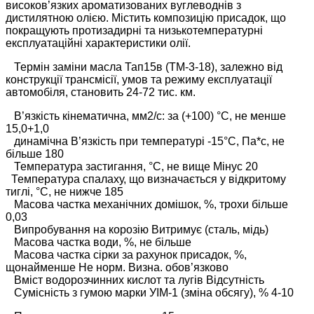
високов’язких ароматизованих вуглеводнів з
дистилятною олією. Містить композицію присадок, що
покращують протизадирні та низькотемпературні
експлуатаційні характеристики олії.
Термін заміни масла Тап15в (ТМ-3-18), залежно від
конструкції трансмісії, умов та режиму експлуатації
автомобіля, становить 24-72 тис. км.
В’язкість кінематична, мм2/с: за (+100) °С, не менше
15,0+1,0
динамічна В’язкість при температурі -15°С, Па*с, не
більше 180
Температура застигання, °С, не вище Мінус 20
Температура спалаху, що визначається у відкритому
тиглі, °С, не нижче 185
Масова частка механічних домішок, %, трохи більше
0,03
Випробування на корозію Витримує (сталь, мідь)
Масова частка води, %, не більше
Масова частка сірки за рахунок присадок, %,
щонайменше Не норм. Визна. обов’язково
Вміст водорозчинних кислот та лугів Відсутність
Сумісність з гумою марки УІМ-1 (зміна обсягу), % 4-10