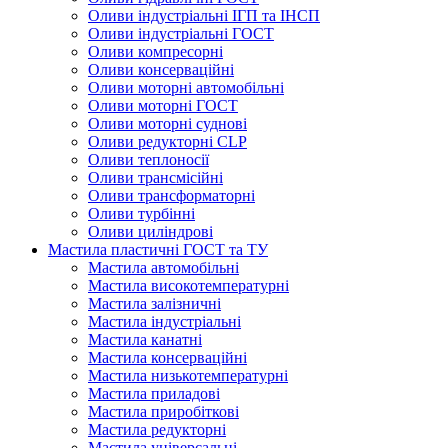
Оливи індустріальні ІГП та ІНСП
Оливи індустріальні ГОСТ
Оливи компресорні
Оливи консерваційні
Оливи моторні автомобільні
Оливи моторні ГОСТ
Оливи моторні суднові
Оливи редукторні CLP
Оливи теплоносії
Оливи трансмісійні
Оливи трансформаторні
Оливи турбінні
Оливи циліндрові
Мастила пластичні ГОСТ та ТУ
Мастила автомобільні
Мастила високотемпературні
Мастила залізничні
Мастила індустріальні
Мастила канатні
Мастила консерваційні
Мастила низькотемпературні
Мастила приладові
Мастила приробіткові
Мастила редукторні
Мастила універсальні