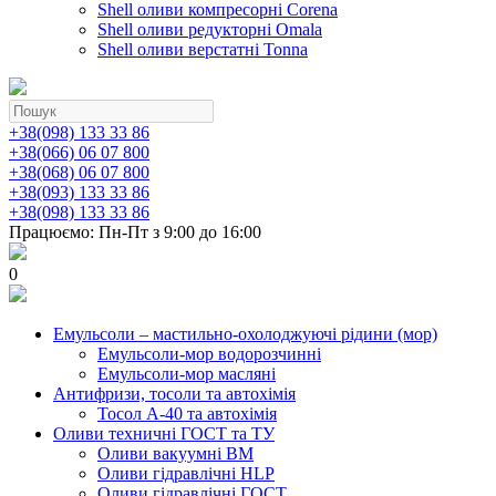
Shell оливи компресорні Corena
Shell оливи редукторні Omala
Shell оливи верстатні Tonna
+38(098) 133 33 86
+38(066) 06 07 800
+38(068) 06 07 800
+38(093) 133 33 86
+38(098) 133 33 86
Працюємо: Пн-Пт з 9:00 до 16:00
0
Емульсоли – мастильно-охолоджуючі рідини (мор)
Емульсоли-мор водорозчинні
Емульсоли-мор масляні
Антифризи, тосоли та автохімія
Тосол А-40 та автохімія
Оливи техничні ГОСТ та ТУ
Оливи вакуумні ВМ
Оливи гідравлічні HLP
Оливи гідравлічні ГОСТ