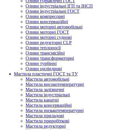
Оливи гідравлічні ГОСТ
Оливи індустріальні ІГП та ІНСП
Оливи індустріальні ГОСТ
Оливи компресорні
Оливи консерваційні
Оливи моторні автомобільні
Оливи моторні ГОСТ
Оливи моторні суднові
Оливи редукторні CLP
Оливи теплоносії
Оливи трансмісійні
Оливи трансформаторні
Оливи турбінні
Оливи циліндрові
Мастила пластичні ГОСТ та ТУ
Мастила автомобільні
Мастила високотемпературні
Мастила залізничні
Мастила індустріальні
Мастила канатні
Мастила консерваційні
Мастила низькотемпературні
Мастила приладові
Мастила приробіткові
Мастила редукторні