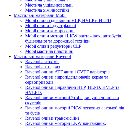
Мастила ущільнювальні
Мастила хімічностійкі
Мастильні матеріали Mobil
Mobil оливі гідравлічні HLP, HVLP и HLPD
Mobil оливи індустріальні
Mobil оливи компресорні
Mobil оливи моторні LKW вантажівок, автобусів,
будівельної та дорожньої техніки
Mobil оливи редукторні CLP
Mobil мастила пластичні
Мастильні матеріали Ravenol
Ravenol автохімія
Ravenol антифриз
Ravenol оливи ATF акпп і CVTF варіаторів
Ravenol оливи гідропідсилювачів керма та
сервоприводів
Ravenol оливи гідравлічні HLP, HLPD, HVLP та
HVLPD.
Ravenol оливи моторні 2т-4т двигунів човнів та
скутерів
Ravenol оливи моторні PKW легкових автомобілів
та бусів
Ravenol оливи трансмісійні
Ravenol оливи моторні LKW вантажівок,