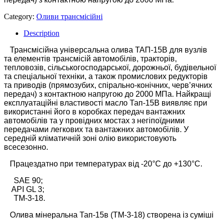
Category:
Оливи трансмісійні
Description
Трансмісійна універсальна олива ТАП-15В для вузлів
та елементів трансмісій автомобілів, тракторів,
тепловозів, сільськогосподарської, дорожньої, будівельної
та спеціальної техніки, а також промислових редукторів
та приводів (прямозубих, спірально-конічних, черв’ячних
передач) з контактною напругою до 2000 МПа. Найкращі
експлуатаційні властивості масло Тап-15В виявляє при
використанні його в коробках передач вантажних
автомобілів та у провідних мостах з негіпоїдними
передачами легкових та вантажних автомобілів. У
середній кліматичній зоні олію використовують
всесезонно.
Працездатно при температурах від -20°С до +130°С.
SAE 90;
API GL 3;
ТМ-3-18.
Олива мінеральна Тап-15в (ТМ-3-18) створена із суміші