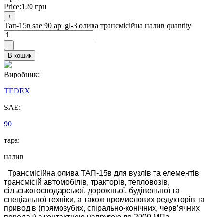
Price:
120
грн
+
Тап-15в sae 90 api gl-3 олива трансмісійна налив quantity
-
В кошик
Виробник:
TEDEX
SAE:
90
тара:
налив
Трансмісійна олива ТАП-15в для вузлів та елементів
трансмісій автомобілів, тракторів, тепловозів,
сільськогосподарської, дорожньої, будівельної та
спеціальної техніки, а також промислових редукторів та
приводів (прямозубих, спірально-конічних, черв’ячних
передач) з контактною напругою до 2000 МПа.