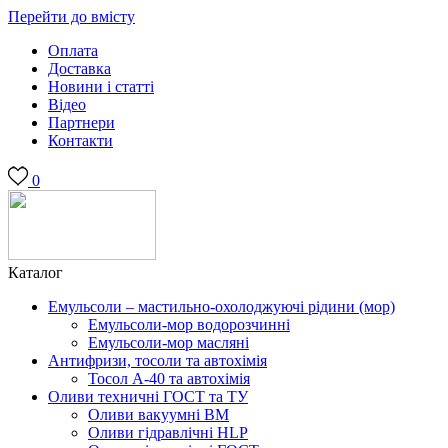
Перейти до вмісту
Оплата
Доставка
Новини і статті
Відео
Партнери
Контакти
0
Каталог
Емульсоли – мастильно-охолоджуючі рідини (мор)
Емульсоли-мор водорозчинні
Емульсоли-мор масляні
Антифризи, тосоли та автохімія
Тосол А-40 та автохімія
Оливи техничні ГОСТ та ТУ
Оливи вакуумні ВМ
Оливи гідравлічні HLP