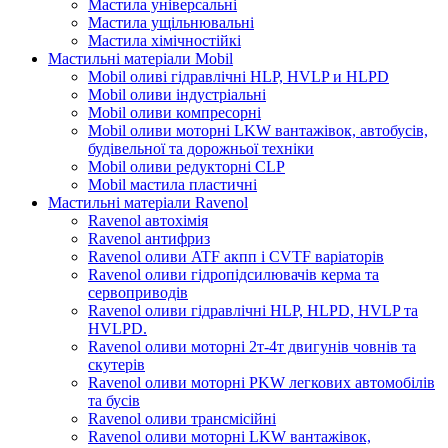
Мастила універсальні
Мастила ущільнювальні
Мастила хімічностійкі
Мастильні матеріали Mobil
Mobil оливі гідравлічні HLP, HVLP и HLPD
Mobil оливи індустріальні
Mobil оливи компресорні
Mobil оливи моторні LKW вантажівок, автобусів,
будівельної та дорожньої техніки
Mobil оливи редукторні CLP
Mobil мастила пластичні
Мастильні матеріали Ravenol
Ravenol автохімія
Ravenol антифриз
Ravenol оливи ATF акпп і CVTF варіаторів
Ravenol оливи гідропідсилювачів керма та
сервоприводів
Ravenol оливи гідравлічні HLP, HLPD, HVLP та
HVLPD.
Ravenol оливи моторні 2т-4т двигунів човнів та
скутерів
Ravenol оливи моторні PKW легкових автомобілів
та бусів
Ravenol оливи трансмісійні
Ravenol оливи моторні LKW вантажівок,