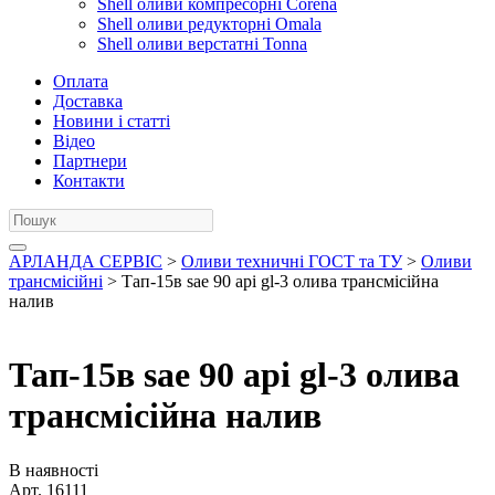
Shell оливи компресорні Corena
Shell оливи редукторні Omala
Shell оливи верстатні Tonna
Оплата
Доставка
Новини і статті
Відео
Партнери
Контакти
АРЛАНДА СЕРВІС
>
Оливи техничні ГОСТ та ТУ
>
Оливи
трансмісійні
> Тап-15в sae 90 api gl-3 олива трансмісійна
налив
Тап-15в sae 90 api gl-3 олива
трансмісійна налив
В наявності
Арт.
16111