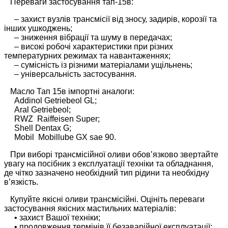
Переваги застосування тап-15в:
– захист вузлів трансмісії від зносу, задирів, корозії та
інших ушкоджень;
– зниження вібрації та шуму в передачах;
– високі робочі характеристики при різних
температурних режимах та навантаженнях;
– сумісність із різними матеріалами ущільнень;
– універсальність застосування.
Масло Тап 15в імпортні аналоги:
Addinol Getriebeol GL;
Aral Getriebeol;
RWZ Raiffeisen Super;
Shell Dentax G;
Mobil Mobillube GX sae 90.
При виборі трансмісійної оливи обов’язково звертайте
увагу на посібник з експлуатації техніки та обладнання,
де чітко зазначено необхідний тип рідини та необхідну
в’язкість.
Купуйте якісні оливи трансмісійні. Оцініть переваги
застосування якісних мастильних матеріалів:
• захист Вашої техніки;
• продовження термінів її безаварійної експлуатації;