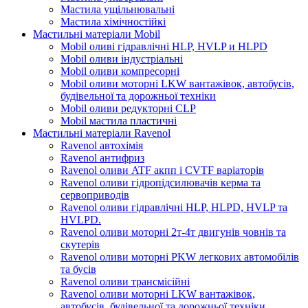
Мастила ущільнювальні
Мастила хімічностійкі
Мастильні матеріали Mobil
Mobil оливі гідравлічні HLP, HVLP и HLPD
Mobil оливи індустріальні
Mobil оливи компресорні
Mobil оливи моторні LKW вантажівок, автобусів,
будівельної та дорожньої техніки
Mobil оливи редукторні CLP
Mobil мастила пластичні
Мастильні матеріали Ravenol
Ravenol автохімія
Ravenol антифриз
Ravenol оливи ATF акпп і CVTF варіаторів
Ravenol оливи гідропідсилювачів керма та
сервоприводів
Ravenol оливи гідравлічні HLP, HLPD, HVLP та
HVLPD.
Ravenol оливи моторні 2т-4т двигунів човнів та
скутерів
Ravenol оливи моторні PKW легкових автомобілів
та бусів
Ravenol оливи трансмісійні
Ravenol оливи моторні LKW вантажівок,
автобусів, будівельної та дорожньої техніки