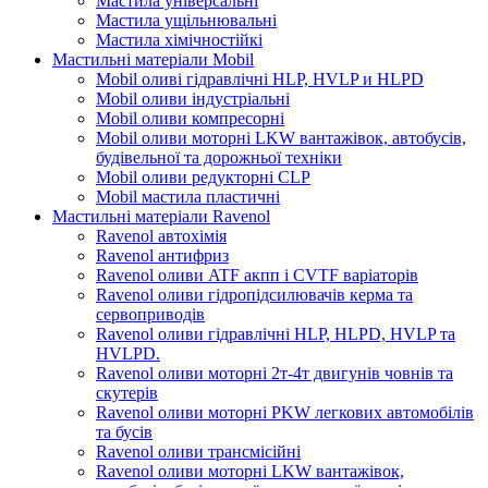
Мастила універсальні
Мастила ущільнювальні
Мастила хімічностійкі
Мастильні матеріали Mobil
Mobil оливі гідравлічні HLP, HVLP и HLPD
Mobil оливи індустріальні
Mobil оливи компресорні
Mobil оливи моторні LKW вантажівок, автобусів,
будівельної та дорожньої техніки
Mobil оливи редукторні CLP
Mobil мастила пластичні
Мастильні матеріали Ravenol
Ravenol автохімія
Ravenol антифриз
Ravenol оливи ATF акпп і CVTF варіаторів
Ravenol оливи гідропідсилювачів керма та
сервоприводів
Ravenol оливи гідравлічні HLP, HLPD, HVLP та
HVLPD.
Ravenol оливи моторні 2т-4т двигунів човнів та
скутерів
Ravenol оливи моторні PKW легкових автомобілів
та бусів
Ravenol оливи трансмісійні
Ravenol оливи моторні LKW вантажівок,