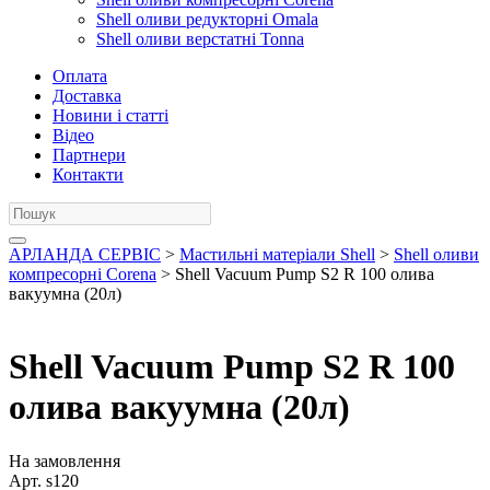
Shell оливи редукторні Omala
Shell оливи верстатні Tonna
Оплата
Доставка
Новини і статті
Відео
Партнери
Контакти
АРЛАНДА СЕРВІС
>
Мастильні матеріали Shell
>
Shell оливи
компресорні Corena
> Shell Vacuum Pump S2 R 100 олива
вакуумна (20л)
Shell Vacuum Pump S2 R 100
олива вакуумна (20л)
На замовлення
Арт.
s120