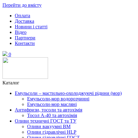
Перейти до вмісту
Оплата
Доставка
Новини і статті
Відео
Партнери
Контакти
0
Каталог
Емульсоли – мастильно-охолоджуючі рідини (мор)
Емульсоли-мор водорозчинні
Емульсоли-мор масляні
Антифризи, тосоли та автохімія
Тосол А-40 та автохімія
Оливи техничні ГОСТ та ТУ
Оливи вакуумні ВМ
Оливи гідравлічні HLP
Оливи гідравлічні ГОСТ