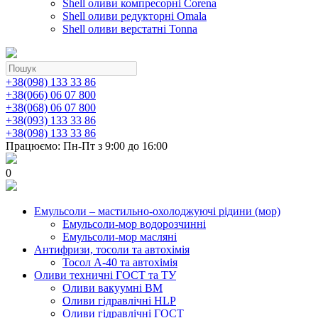
Shell оливи компресорні Corena
Shell оливи редукторні Omala
Shell оливи верстатні Tonna
+38(098) 133 33 86
+38(066) 06 07 800
+38(068) 06 07 800
+38(093) 133 33 86
+38(098) 133 33 86
Працюємо: Пн-Пт з 9:00 до 16:00
0
Емульсоли – мастильно-охолоджуючі рідини (мор)
Емульсоли-мор водорозчинні
Емульсоли-мор масляні
Антифризи, тосоли та автохімія
Тосол А-40 та автохімія
Оливи техничні ГОСТ та ТУ
Оливи вакуумні ВМ
Оливи гідравлічні HLP
Оливи гідравлічні ГОСТ