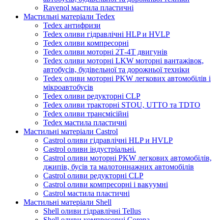
Ravenol мастила пластичні
Мастильні матеріали Tedex
Tedex антифризи
Tedex оливи гідравлічні HLP и HVLP
Tedex оливи компресорні
Tedex оливи моторні 2Т-4Т двигунів
Tedex оливи моторні LKW моторні вантажівок,
автобусів, будівельної та дорожньої техніки
Tedex оливи моторні PKW легкових автомобілів і
мікроавтобусів
Tedex оливи редукторні CLP
Tedex оливи тракторні STOU, UTTO та TDTO
Tedex оливи трансмісійні
Tedex мастила пластичні
Мастильні матеріали Castrol
Castrol оливи гідравлічні HLP и HVLP
Castrol оливи індустріальні.
Castrol оливи моторні PKW легкових автомобілів,
джипів, бусів та малотоннажних автомобілів
Castrol оливи редукторні CLP
Castrol оливи компресорні і вакуумні
Castrol мастила пластичні
Мастильні матеріали Shell
Shell оливи гідравлічні Tellus
Shell оливи компресорні Corena