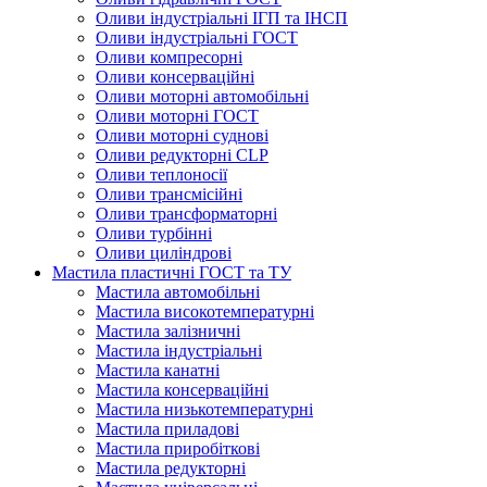
Оливи індустріальні ІГП та ІНСП
Оливи індустріальні ГОСТ
Оливи компресорні
Оливи консерваційні
Оливи моторні автомобільні
Оливи моторні ГОСТ
Оливи моторні суднові
Оливи редукторні CLP
Оливи теплоносії
Оливи трансмісійні
Оливи трансформаторні
Оливи турбінні
Оливи циліндрові
Мастила пластичні ГОСТ та ТУ
Мастила автомобільні
Мастила високотемпературні
Мастила залізничні
Мастила індустріальні
Мастила канатні
Мастила консерваційні
Мастила низькотемпературні
Мастила приладові
Мастила приробіткові
Мастила редукторні