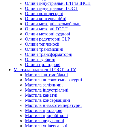
Оливи індустріальні ІГП та ІНСП
Оливи індустріальні ГОСТ
Оливи компресорні
Оливи консерваційні
Оливи моторні автомобільні
Оливи моторні ГОСТ
Оливи моторні суднові
Оливи редукторні CLP
Оливи теплоносії
Оливи трансмісійні
Оливи трансформаторні
Оливи турбінні
Оливи циліндрові
Мастила пластичні ГОСТ та ТУ
Мастила автомобільні
Мастила високотемпературні
Мастила залізничні
Мастила індустріальні
Мастила канатні
Мастила консерваційні
Мастила низькотемпературні
Мастила приладові
Мастила приробіткові
Мастила редукторні
Мастила універсальні