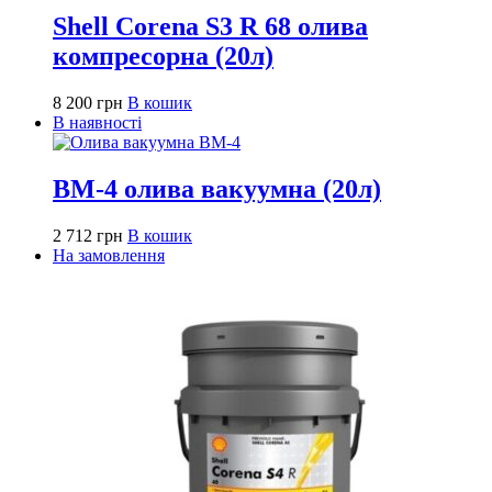
Shell Corena S3 R 68 олива
компресорна (20л)
8 200
грн
В кошик
В наявності
ВМ-4 олива вакуумна (20л)
2 712
грн
В кошик
На замовлення