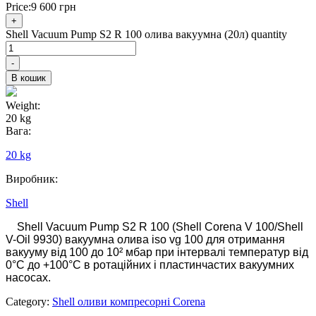
Price:
9 600
грн
+
Shell Vacuum Pump S2 R 100 олива вакуумна (20л) quantity
-
В кошик
Weight:
20 kg
Вага:
20 kg
Виробник:
Shell
Shell Vacuum Pump S2 R 100 (Shell Corena V 100/Shell
V-Oil 9930) вакуумна олива iso vg 100 для отримання
вакууму від 100 до 10² мбар при інтервалі температур від
0°С до +100°С в ротаційних і пластинчастих вакуумних
насосах.
Category:
Shell оливи компресорні Corena