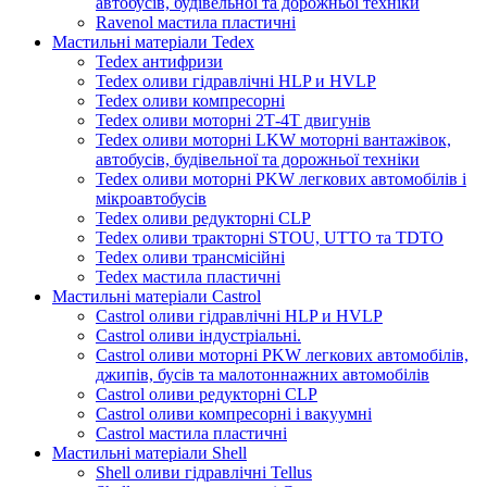
автобусів, будівельної та дорожньої техніки
Ravenol мастила пластичні
Мастильні матеріали Tedex
Tedex антифризи
Tedex оливи гідравлічні HLP и HVLP
Tedex оливи компресорні
Tedex оливи моторні 2Т-4Т двигунів
Tedex оливи моторні LKW моторні вантажівок,
автобусів, будівельної та дорожньої техніки
Tedex оливи моторні PKW легкових автомобілів і
мікроавтобусів
Tedex оливи редукторні CLP
Tedex оливи тракторні STOU, UTTO та TDTO
Tedex оливи трансмісійні
Tedex мастила пластичні
Мастильні матеріали Castrol
Castrol оливи гідравлічні HLP и HVLP
Castrol оливи індустріальні.
Castrol оливи моторні PKW легкових автомобілів,
джипів, бусів та малотоннажних автомобілів
Castrol оливи редукторні CLP
Castrol оливи компресорні і вакуумні
Castrol мастила пластичні
Мастильні матеріали Shell
Shell оливи гідравлічні Tellus