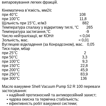
випаровування легких фракцій.
Кінематична в’язкість, мм2/с
при 40°С 108
при 100°С 11,8
Щільність при 15°С, кг/м3 882
Температура спалаху у відкритому тиглі, °С 265
Температура застигання,°С -9
Число нейтралізації, мг КОН/г < 0,04
Зольність, мас. < 0,01
Вуглецеві відкладення (за Конрадсоном), мас. 0,05
Тиск пари, мбар
при 25°С 2
при 50°С 3,3
при 100°С 9,3
при 150°С 22,8
при 200°С 45,9
при 250°С 83,9
при 300°С 136
Масло вакуумне Shell Vacuum Pump S2 R 100 переваги
застосування:
• надійний протизносний та антикорозійний захист;
• чудова окисна та термічна стабільність;
• ефективність робіт вакуумної системи;