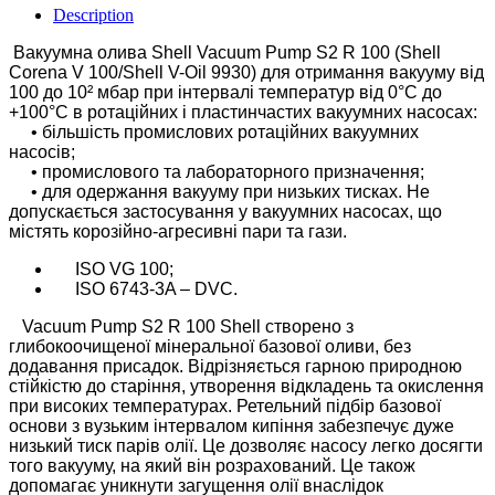
Description
Вакуумна олива Shell Vacuum Pump S2 R 100 (Shell
Corena V 100/Shell V-Oil 9930) для отримання вакууму від
100 до 10² мбар при інтервалі температур від 0°С до
+100°С в ротаційних і пластинчастих вакуумних насосах:
• більшість промислових ротаційних вакуумних
насосів;
• промислового та лабораторного призначення;
• для одержання вакууму при низьких тисках. Не
допускається застосування у вакуумних насосах, що
містять корозійно-агресивні пари та гази.
ISO VG 100;
ISO 6743-3A – DVC.
Vacuum Pump S2 R 100 Shell створено з
глибокоочищеної мінеральної базової оливи, без
додавання присадок. Відрізняється гарною природною
стійкістю до старіння, утворення відкладень та окислення
при високих температурах. Ретельний підбір базової
основи з вузьким інтервалом кипіння забезпечує дуже
низький тиск парів олії. Це дозволяє насосу легко досягти
того вакууму, на який він розрахований. Це також
допомагає уникнути загущення олії внаслідок