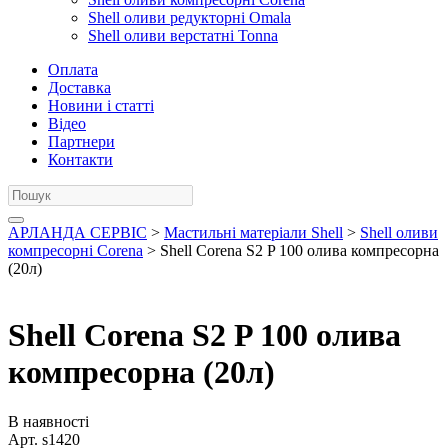
Shell оливи редукторні Omala
Shell оливи верстатні Tonna
Оплата
Доставка
Новини і статті
Відео
Партнери
Контакти
АРЛАНДА СЕРВІС
>
Мастильні матеріали Shell
>
Shell оливи
компресорні Corena
> Shell Corena S2 P 100 олива компресорна
(20л)
Shell Corena S2 P 100 олива
компресорна (20л)
В наявності
Арт.
s1420