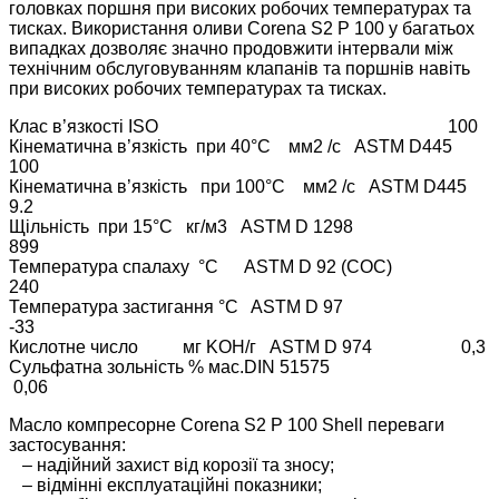
головках поршня при високих робочих температурах та
тисках. Використання оливи Corena S2 P 100 у багатьох
випадках дозволяє значно продовжити інтервали між
технічним обслуговуванням клапанів та поршнів навіть
при високих робочих температурах та тисках.
Клас в’язкості ISO 100
Кінематична в’язкість при 40°C мм2 /с ASTM D445
100
Кінематична в’язкість при 100°C мм2 /с ASTM D445
9.2
Щільність при 15°C кг/м3 ASTM D 1298
899
Температура спалаху °C ASTM D 92 (COC)
240
Температура застигання °C ASTM D 97
-33
Кислотне число мг KOH/г ASTM D 974 0,3
Сульфатна зольність % мас.DIN 51575
0,06
Масло компресорне Corena S2 P 100 Shell переваги
застосування:
– надійний захист від корозії та зносу;
– відмінні експлуатаційні показники;