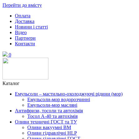
Перейти до вмісту
Оплата
Доставка
Новини і статті
Відео
Партнери
Контакти
0
Каталог
Емульсоли – мастильно-охолоджуючі рідини (мор)
Емульсоли-мор водорозчинні
Емульсоли-мор масляні
Антифризи, тосоли та автохімія
Тосол А-40 та автохімія
Оливи техничні ГОСТ та ТУ
Оливи вакуумні ВМ
Оливи гідравлічні HLP
Оливи гідравлічні ГОСТ