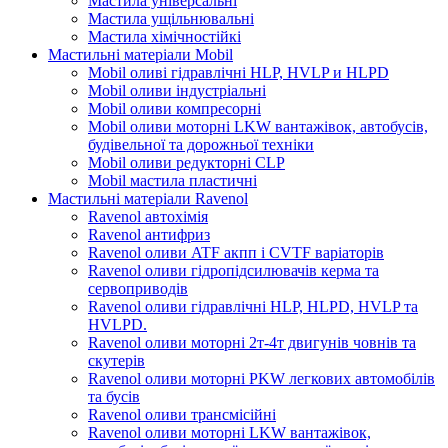
Мастила універсальні
Мастила ущільнювальні
Мастила хімічностійкі
Мастильні матеріали Mobil
Mobil оливі гідравлічні HLP, HVLP и HLPD
Mobil оливи індустріальні
Mobil оливи компресорні
Mobil оливи моторні LKW вантажівок, автобусів,
будівельної та дорожньої техніки
Mobil оливи редукторні CLP
Mobil мастила пластичні
Мастильні матеріали Ravenol
Ravenol автохімія
Ravenol антифриз
Ravenol оливи ATF акпп і CVTF варіаторів
Ravenol оливи гідропідсилювачів керма та
сервоприводів
Ravenol оливи гідравлічні HLP, HLPD, HVLP та
HVLPD.
Ravenol оливи моторні 2т-4т двигунів човнів та
скутерів
Ravenol оливи моторні PKW легкових автомобілів
та бусів
Ravenol оливи трансмісійні
Ravenol оливи моторні LKW вантажівок,