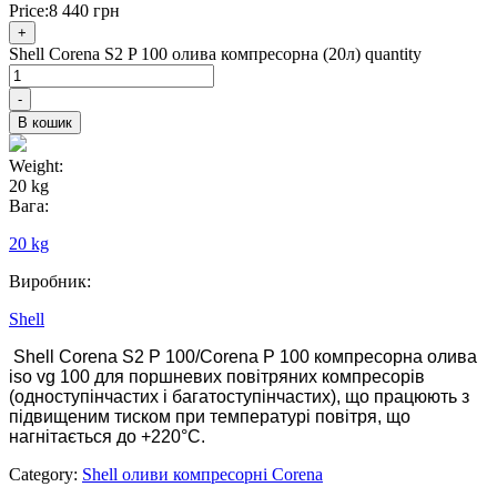
Price:
8 440
грн
+
Shell Corena S2 P 100 олива компресорна (20л) quantity
-
В кошик
Weight:
20 kg
Вага:
20 kg
Виробник:
Shell
Shell Corena S2 P 100/Corena P 100 компресорна олива
iso vg 100 для поршневих повітряних компресорів
(одноступінчастих і багатоступінчастих), що працюють з
підвищеним тиском при температурі повітря, що
нагнітається до +220°C.
Category:
Shell оливи компресорні Corena