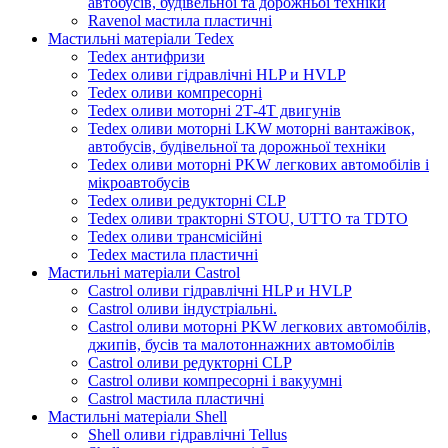
автобусів, будівельної та дорожньої техніки
Ravenol мастила пластичні
Мастильні матеріали Tedex
Tedex антифризи
Tedex оливи гідравлічні HLP и HVLP
Tedex оливи компресорні
Tedex оливи моторні 2Т-4Т двигунів
Tedex оливи моторні LKW моторні вантажівок,
автобусів, будівельної та дорожньої техніки
Tedex оливи моторні PKW легкових автомобілів і
мікроавтобусів
Tedex оливи редукторні CLP
Tedex оливи тракторні STOU, UTTO та TDTO
Tedex оливи трансмісійні
Tedex мастила пластичні
Мастильні матеріали Castrol
Castrol оливи гідравлічні HLP и HVLP
Castrol оливи індустріальні.
Castrol оливи моторні PKW легкових автомобілів,
джипів, бусів та малотоннажних автомобілів
Castrol оливи редукторні CLP
Castrol оливи компресорні і вакуумні
Castrol мастила пластичні
Мастильні матеріали Shell
Shell оливи гідравлічні Tellus