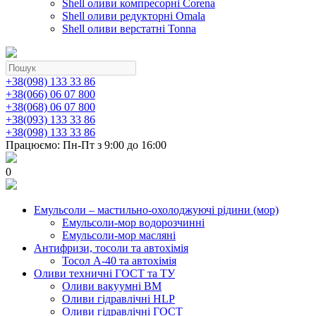
Shell оливи компресорні Corena
Shell оливи редукторні Omala
Shell оливи верстатні Tonna
+38(098) 133 33 86
+38(066) 06 07 800
+38(068) 06 07 800
+38(093) 133 33 86
+38(098) 133 33 86
Працюємо: Пн-Пт з 9:00 до 16:00
0
Емульсоли – мастильно-охолоджуючі рідини (мор)
Емульсоли-мор водорозчинні
Емульсоли-мор масляні
Антифризи, тосоли та автохімія
Тосол А-40 та автохімія
Оливи техничні ГОСТ та ТУ
Оливи вакуумні ВМ
Оливи гідравлічні HLP
Оливи гідравлічні ГОСТ