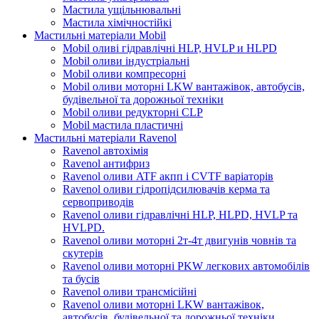
Мастила ущільнювальні
Мастила хімічностійкі
Мастильні матеріали Mobil
Mobil оливі гідравлічні HLP, HVLP и HLPD
Mobil оливи індустріальні
Mobil оливи компресорні
Mobil оливи моторні LKW вантажівок, автобусів,
будівельної та дорожньої техніки
Mobil оливи редукторні CLP
Mobil мастила пластичні
Мастильні матеріали Ravenol
Ravenol автохімія
Ravenol антифриз
Ravenol оливи ATF акпп і CVTF варіаторів
Ravenol оливи гідропідсилювачів керма та
сервоприводів
Ravenol оливи гідравлічні HLP, HLPD, HVLP та
HVLPD.
Ravenol оливи моторні 2т-4т двигунів човнів та
скутерів
Ravenol оливи моторні PKW легкових автомобілів
та бусів
Ravenol оливи трансмісійні
Ravenol оливи моторні LKW вантажівок,
автобусів, будівельної та дорожньої техніки