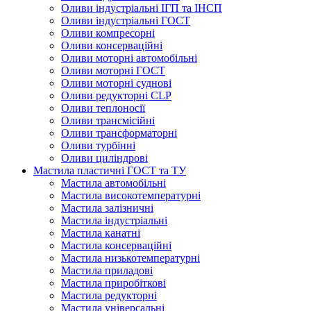
Оливи індустріальні ІГП та ІНСП
Оливи індустріальні ГОСТ
Оливи компресорні
Оливи консерваційні
Оливи моторні автомобільні
Оливи моторні ГОСТ
Оливи моторні суднові
Оливи редукторні CLP
Оливи теплоносії
Оливи трансмісійні
Оливи трансформаторні
Оливи турбінні
Оливи циліндрові
Мастила пластичні ГОСТ та ТУ
Мастила автомобільні
Мастила високотемпературні
Мастила залізничні
Мастила індустріальні
Мастила канатні
Мастила консерваційні
Мастила низькотемпературні
Мастила приладові
Мастила приробіткові
Мастила редукторні
Мастила універсальні