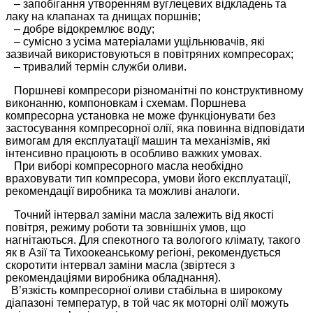
– запобігання утворенням вуглецевих відкладень та
лаку на клапанах та днищах поршнів;
– добре відокремлює воду;
– сумісно з усіма матеріалами ущільнювачів, які
зазвичай використовуються в повітряних компресорах;
– тривалий термін служби оливи.
Поршневі компресори різноманітні по конструктивному
виконанню, компоновкам і схемам. Поршнева
компресорна установка не може функціонувати без
застосування компресорної олії, яка повинна відповідати
вимогам для експлуатації машин та механізмів, які
інтенсивно працюють в особливо важких умовах.
При виборі компресорного масла необхідно
враховувати тип компресора, умови його експлуатації,
рекомендації виробника та можливі аналоги.
Точний інтервал заміни масла залежить від якості
повітря, режиму роботи та зовнішніх умов, що
нагнітаються. Для спекотного та вологого клімату, такого
як в Азії та Тихоокеанському регіоні, рекомендується
скоротити інтервал заміни масла (звіртеся з
рекомендаціями виробника обладнання).
В’язкість компресорної оливи стабільна в широкому
діапазоні температур, в той час як моторні олії можуть