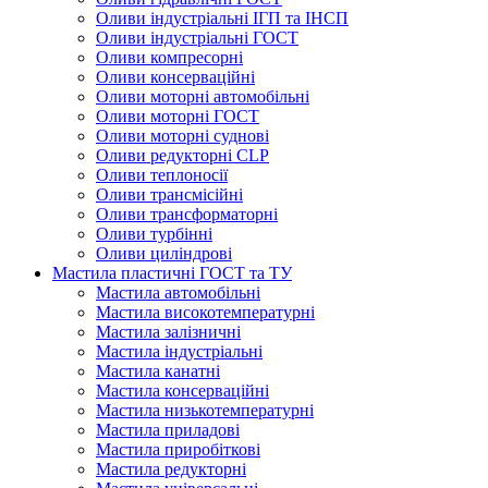
Оливи індустріальні ІГП та ІНСП
Оливи індустріальні ГОСТ
Оливи компресорні
Оливи консерваційні
Оливи моторні автомобільні
Оливи моторні ГОСТ
Оливи моторні суднові
Оливи редукторні CLP
Оливи теплоносії
Оливи трансмісійні
Оливи трансформаторні
Оливи турбінні
Оливи циліндрові
Мастила пластичні ГОСТ та ТУ
Мастила автомобільні
Мастила високотемпературні
Мастила залізничні
Мастила індустріальні
Мастила канатні
Мастила консерваційні
Мастила низькотемпературні
Мастила приладові
Мастила приробіткові
Мастила редукторні