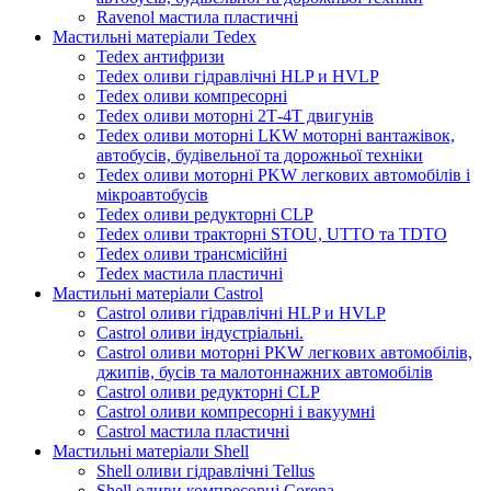
Ravenol мастила пластичні
Мастильні матеріали Tedex
Tedex антифризи
Tedex оливи гідравлічні HLP и HVLP
Tedex оливи компресорні
Tedex оливи моторні 2Т-4Т двигунів
Tedex оливи моторні LKW моторні вантажівок,
автобусів, будівельної та дорожньої техніки
Tedex оливи моторні PKW легкових автомобілів і
мікроавтобусів
Tedex оливи редукторні CLP
Tedex оливи тракторні STOU, UTTO та TDTO
Tedex оливи трансмісійні
Tedex мастила пластичні
Мастильні матеріали Castrol
Castrol оливи гідравлічні HLP и HVLP
Castrol оливи індустріальні.
Castrol оливи моторні PKW легкових автомобілів,
джипів, бусів та малотоннажних автомобілів
Castrol оливи редукторні CLP
Castrol оливи компресорні і вакуумні
Castrol мастила пластичні
Мастильні матеріали Shell
Shell оливи гідравлічні Tellus
Shell оливи компресорні Corena