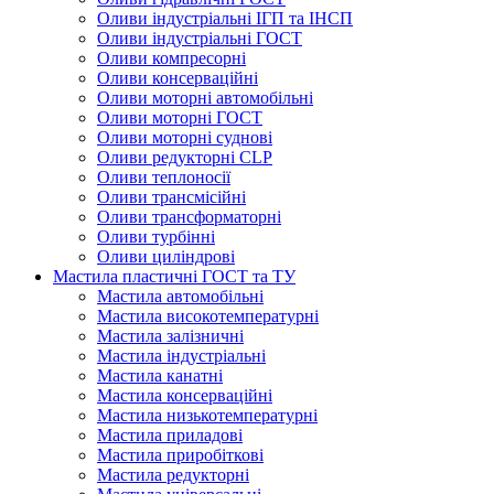
Оливи індустріальні ІГП та ІНСП
Оливи індустріальні ГОСТ
Оливи компресорні
Оливи консерваційні
Оливи моторні автомобільні
Оливи моторні ГОСТ
Оливи моторні суднові
Оливи редукторні CLP
Оливи теплоносії
Оливи трансмісійні
Оливи трансформаторні
Оливи турбінні
Оливи циліндрові
Мастила пластичні ГОСТ та ТУ
Мастила автомобільні
Мастила високотемпературні
Мастила залізничні
Мастила індустріальні
Мастила канатні
Мастила консерваційні
Мастила низькотемпературні
Мастила приладові
Мастила приробіткові
Мастила редукторні