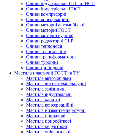
Оливи індустріальні ІГП та ІНСП
Оливи індустріальні ГОСТ
Оливи компресорні
Оливи консерваційні
Оливи моторні автомобільні
Оливи моторні ГОСТ
Оливи моторні суднові
Оливи редукторні CLP
Оливи теплоносії
Оливи трансмісійні
Оливи трансформаторні
Оливи турбінні
Оливи циліндрові
Мастила пластичні ГОСТ та ТУ
Мастила автомобільні
Мастила високотемпературні
Мастила залізничні
Мастила індустріальні
Мастила канатні
Мастила консерваційні
Мастила низькотемпературні
Мастила приладові
Мастила приробіткові
Мастила редукторні
Мастила універсальні