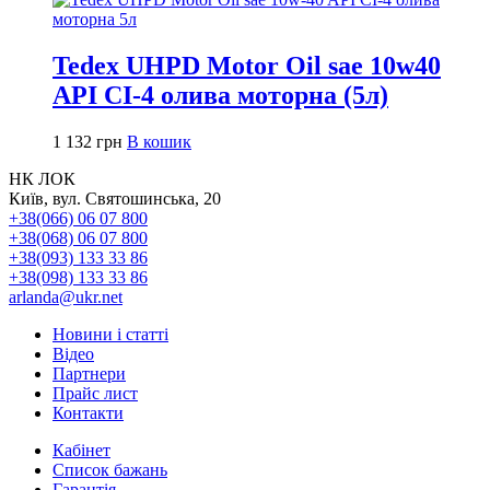
Tedex UHPD Motor Oil sae 10w40
API CI-4 олива моторна (5л)
1 132
грн
В кошик
НК ЛОК
Київ, вул. Святошинська, 20
+38(066) 06 07 800
+38(068) 06 07 800
+38(093) 133 33 86
+38(098) 133 33 86
arlanda@ukr.net
Новини і статті
Відео
Партнери
Прайс лист
Контакти
Кабінет
Список бажань
Гарантія