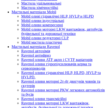
Мастила ущільнювальні
Мастила хімічностійкі
Мастильні матеріали Mobil
Mobil оливі гідравлічні HLP, HVLP и HLPD
Mobil оливи індустріальні
Mobil оливи компресорні
Mobil оливи моторні LKW вантажівок, автобусів,
будівельної та дорожньої техніки
Mobil оливи редукторні CLP
Mobil мастила пластичні
Мастильні матеріали Ravenol
Ravenol автохімія
Ravenol антифриз
Ravenol оливи ATF акпп і CVTF варіаторів
Ravenol оливи гідропідсилювачів керма та
сервоприводів
Ravenol оливи гідравлічні HLP, HLPD, HVLP та
HVLPD.
Ravenol оливи моторні 2т-4т двигунів човнів та
скутерів
Ravenol оливи моторні PKW легкових автомобілів
та бусів
Ravenol оливи трансмісійні
Ravenol оливи моторні LKW вантажівок,
автобусів, будівельної та дорожньої техніки