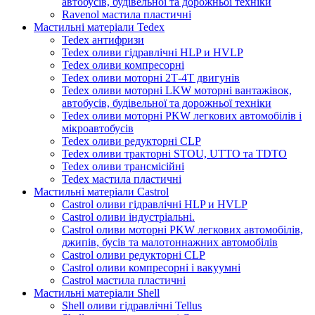
автобусів, будівельної та дорожньої техніки
Ravenol мастила пластичні
Мастильні матеріали Tedex
Tedex антифризи
Tedex оливи гідравлічні HLP и HVLP
Tedex оливи компресорні
Tedex оливи моторні 2Т-4Т двигунів
Tedex оливи моторні LKW моторні вантажівок,
автобусів, будівельної та дорожньої техніки
Tedex оливи моторні PKW легкових автомобілів і
мікроавтобусів
Tedex оливи редукторні CLP
Tedex оливи тракторні STOU, UTTO та TDTO
Tedex оливи трансмісійні
Tedex мастила пластичні
Мастильні матеріали Castrol
Castrol оливи гідравлічні HLP и HVLP
Castrol оливи індустріальні.
Castrol оливи моторні PKW легкових автомобілів,
джипів, бусів та малотоннажних автомобілів
Castrol оливи редукторні CLP
Castrol оливи компресорні і вакуумні
Castrol мастила пластичні
Мастильні матеріали Shell
Shell оливи гідравлічні Tellus