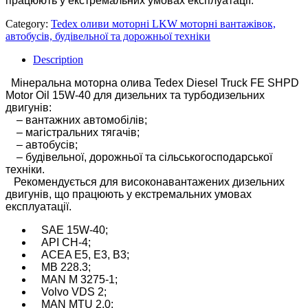
працюють у екстремальних умовах експлуатації.
Category:
Tedex оливи моторні LKW моторні вантажівок,
автобусів, будівельної та дорожньої техніки
Description
Мінеральна моторна олива Tedex Diesel Truck FE SHPD
Motor Oil 15W-40 для дизельних та турбодизельних
двигунів:
– вантажних автомобілів;
– магістральних тягачів;
– автобусів;
– будівельної, дорожньої та сільськогосподарської
техніки.
Рекомендується для високонавантажених дизельних
двигунів, що працюють у екстремальних умовах
експлуатації.
SAE 15W-40;
API CH-4;
ACEA E5, E3, B3;
MB 228.3;
MAN M 3275-1;
Volvo VDS 2;
MAN MTU 2.0;