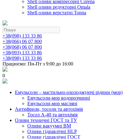
Shell оливи компресорні Corena
Shell оливи редукторні Omala
Shell оливи верстатні Tonna
+38(098) 133 33 86
+38(066) 06 07 800
+38(068) 06 07 800
+38(093) 133 33 86
+38(098) 133 33 86
Працюємо: Пн-Пт з 9:00 до 16:00
0
Емульсоли – мастильно-охолоджуючі рідини (мор)
Емульсоли-мор водорозчинні
Емульсоли-мор масляні
Антифризи, тосоли та автохімія
Тосол А-40 та автохімія
Оливи техничні ГОСТ та ТУ
Оливи вакуумні ВМ
Оливи гідравлічні HLP
Оливи гідравлічні ГОСТ