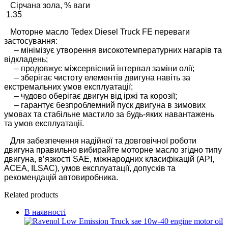
Сірчана зола, % ваги
1,35
Моторне масло Tedex Diesel Truck FE переваги
застосування:
– мінімізує утворення високотемпературних нагарів та
відкладень;
– продовжує міжсервісний інтервал заміни олії;
– зберігає чистоту елементів двигуна навіть за
екстремальних умов експлуатації;
– чудово оберігає двигун від іржі та корозії;
– гарантує безпроблемний пуск двигуна в зимових
умовах та стабільне мастило за будь-яких навантажень
та умов експлуатації.
Для забезпечення надійної та довговічної роботи
двигуна правильно вибирайте моторне масло згідно типу
двигуна, в’язкості SAE, міжнародних класифікацій (API,
ACEA, ILSAC), умов експлуатації, допусків та
рекомендацій автовиробника.
Related products
В наявності