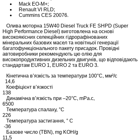
Mack EO-M+;
Renault VI RLD;
Cummins CES 20076.
Олива моторна 15W40 Diesel Truck FE SHPD (Super
High Performance Diesel) виготовлена на основі
високоякісних селекційних гідрорафінованих
мінеральних базових масел та новітньої генерації
багатофункціонального пакету присадок. Провідні
автовиробники рекомендують цю олію для
високопродуктивних дизельних двигунів, що відповідають
стандартам EURO 1, EURO 2 та EURO 3.
Кінетична в’язкість за температури 100°C, мм²/с
14,6
Коефіцієнт в’язкості
138
Динамічна в’язкість при –20°C, mPa.с,
6500
Температура спалаху, °C
226
Температура застигання, ° C
-36
Базове число (TBN), mg KOH/g
11,5