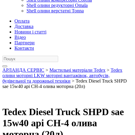
Shell оливи редукторні Omala
Shell оливи верстатні Tonna
Оплата
Доставка
Новини і статті
Відео
Партнери
Контакти
АРЛАНДА СЕРВІС
>
Мастильні матеріали Tedex
>
Tedex
оливи моторні LKW моторні вантажівок, автобусів,
будівельної та дорожньої техніки
> Tedex Diesel Truck SHPD
sae 15w40 api CH-4 олива моторна (20л)
Tedex Diesel Truck SHPD sae
15w40 api CH-4 олива
моторна (20л)