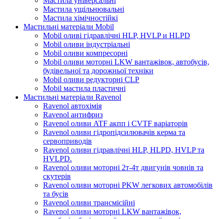
Мастила універсальні
Мастила ущільнювальні
Мастила хімічностійкі
Мастильні матеріали Mobil
Mobil оливі гідравлічні HLP, HVLP и HLPD
Mobil оливи індустріальні
Mobil оливи компресорні
Mobil оливи моторні LKW вантажівок, автобусів,
будівельної та дорожньої техніки
Mobil оливи редукторні CLP
Mobil мастила пластичні
Мастильні матеріали Ravenol
Ravenol автохімія
Ravenol антифриз
Ravenol оливи ATF акпп і CVTF варіаторів
Ravenol оливи гідропідсилювачів керма та
сервоприводів
Ravenol оливи гідравлічні HLP, HLPD, HVLP та
HVLPD.
Ravenol оливи моторні 2т-4т двигунів човнів та
скутерів
Ravenol оливи моторні PKW легкових автомобілів
та бусів
Ravenol оливи трансмісійні
Ravenol оливи моторні LKW вантажівок,