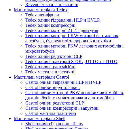
Ravenol мастила пластичні
Мастильні матеріали Tedex
Tedex антифризи
Tedex оливи гідравлічні HLP и HVLP
Tedex оливи компресорні
Tedex оливи моторні 2Т-4Т двигунів
Tedex оливи моторні LKW моторні вантажівок,
автобусів, будівельної та дорожньої техніки
Tedex оливи моторні PKW легкових автомобілів і
мікроавтобусів
Tedex оливи редукторні CLP
Tedex оливи тракторні STOU, UTTO та TDTO
Tedex оливи трансмісійні
Tedex мастила пластичні
Мастильні матеріали Castrol
Castrol оливи гідравлічні HLP и HVLP
Castrol оливи індустріальні.
Castrol оливи моторні PKW легкових автомобілів,
джипів, бусів та малотоннажних автомобілів
Castrol оливи редукторні CLP
Castrol оливи компресорні і вакуумні
Castrol мастила пластичні
Мастильні матеріали Shell
Shell оливи гідравлічні Tellus
Shell оливи компресорні Corena