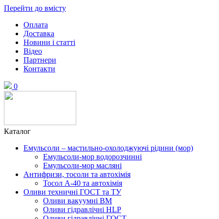
Перейти до вмісту
Оплата
Доставка
Новини і статті
Відео
Партнери
Контакти
0
Каталог
Емульсоли – мастильно-охолоджуючі рідини (мор)
Емульсоли-мор водорозчинні
Емульсоли-мор масляні
Антифризи, тосоли та автохімія
Тосол А-40 та автохімія
Оливи техничні ГОСТ та ТУ
Оливи вакуумні ВМ
Оливи гідравлічні HLP
Оливи гідравлічні ГОСТ