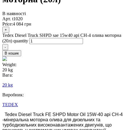
В наявності
Арт.
t1020
Price:
4 084
грн
+
Tedex Diesel Truck SHPD sae 15w40 api CH-4 олива моторна
(20л) quantity
-
В кошик
Weight:
20 kg
Вага:
20 kg
Виробник:
TEDEX
Tedex Diesel Truck FE SHPD Motor Oil 15W-40 api CH-4
-мінеральна моторна олива для дизельних та
турбодизельних високонавантажених двигунів, що