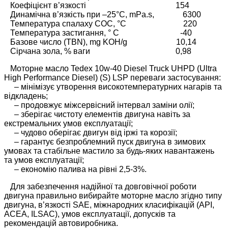
Коефіцієнт в’язкості 154
Динамічна в’язкість при –25°C, mPa.s, 6300
Температура спалаху COC, °C 220
Температура застигання, ° C -40
Базове число (TBN), mg KOH/g 10,14
Сірчана зола, % ваги 0,98
Моторне масло Tedex 10w-40 Diesel Truck UHPD (Ultra
High Performance Diesel) (S) LSP переваги застосування:
– мінімізує утворення високотемпературних нагарів та
відкладень;
– продовжує міжсервісний інтервал заміни олії;
– зберігає чистоту елементів двигуна навіть за
екстремальних умов експлуатації;
– чудово оберігає двигун від іржі та корозії;
– гарантує безпроблемний пуск двигуна в зимових
умовах та стабільне мастило за будь-яких навантажень
та умов експлуатації;
– економію палива на рівні 2,5-3%.
Для забезпечення надійної та довговічної роботи
двигуна правильно вибирайте моторне масло згідно типу
двигуна, в’язкості SAE, міжнародних класифікацій (API,
ACEA, ILSAC), умов експлуатації, допусків та
рекомендацій автовиробника.