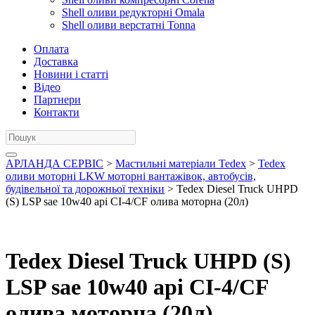
Shell оливи редукторні Omala
Shell оливи верстатні Tonna
Оплата
Доставка
Новини і статті
Відео
Партнери
Контакти
АРЛАНДА СЕРВІС
>
Мастильні матеріали Tedex
>
Tedex
оливи моторні LKW моторні вантажівок, автобусів,
будівельної та дорожньої техніки
> Tedex Diesel Truck UHPD
(S) LSP sae 10w40 api CI-4/CF олива моторна (20л)
Tedex Diesel Truck UHPD (S)
LSP sae 10w40 api CI-4/CF
олива моторна (20л)