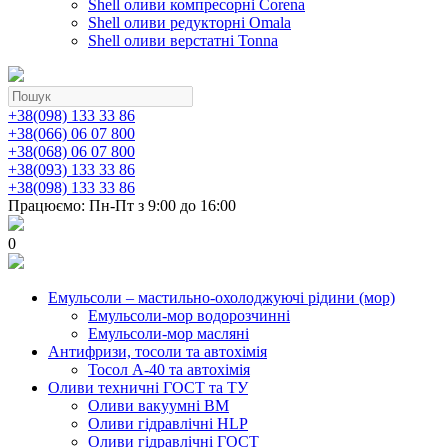
Shell оливи компресорні Corena
Shell оливи редукторні Omala
Shell оливи верстатні Tonna
+38(098) 133 33 86
+38(066) 06 07 800
+38(068) 06 07 800
+38(093) 133 33 86
+38(098) 133 33 86
Працюємо: Пн-Пт з 9:00 до 16:00
0
Емульсоли – мастильно-охолоджуючі рідини (мор)
Емульсоли-мор водорозчинні
Емульсоли-мор масляні
Антифризи, тосоли та автохімія
Тосол А-40 та автохімія
Оливи техничні ГОСТ та ТУ
Оливи вакуумні ВМ
Оливи гідравлічні HLP
Оливи гідравлічні ГОСТ