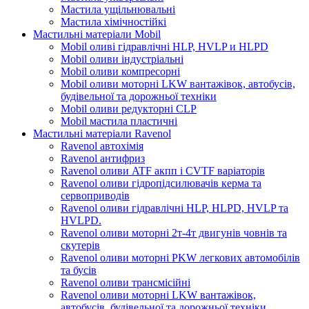
Мастила ущільнювальні
Мастила хімічностійкі
Мастильні матеріали Mobil
Mobil оливі гідравлічні HLP, HVLP и HLPD
Mobil оливи індустріальні
Mobil оливи компресорні
Mobil оливи моторні LKW вантажівок, автобусів,
будівельної та дорожньої техніки
Mobil оливи редукторні CLP
Mobil мастила пластичні
Мастильні матеріали Ravenol
Ravenol автохімія
Ravenol антифриз
Ravenol оливи ATF акпп і CVTF варіаторів
Ravenol оливи гідропідсилювачів керма та
сервоприводів
Ravenol оливи гідравлічні HLP, HLPD, HVLP та
HVLPD.
Ravenol оливи моторні 2т-4т двигунів човнів та
скутерів
Ravenol оливи моторні PKW легкових автомобілів
та бусів
Ravenol оливи трансмісійні
Ravenol оливи моторні LKW вантажівок,
автобусів, будівельної та дорожньої техніки