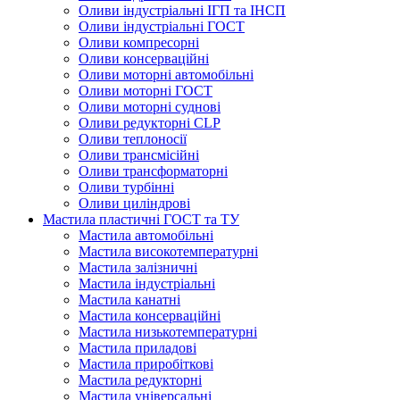
Оливи індустріальні ІГП та ІНСП
Оливи індустріальні ГОСТ
Оливи компресорні
Оливи консерваційні
Оливи моторні автомобільні
Оливи моторні ГОСТ
Оливи моторні суднові
Оливи редукторні CLP
Оливи теплоносії
Оливи трансмісійні
Оливи трансформаторні
Оливи турбінні
Оливи циліндрові
Мастила пластичні ГОСТ та ТУ
Мастила автомобільні
Мастила високотемпературні
Мастила залізничні
Мастила індустріальні
Мастила канатні
Мастила консерваційні
Мастила низькотемпературні
Мастила приладові
Мастила приробіткові
Мастила редукторні
Мастила універсальні