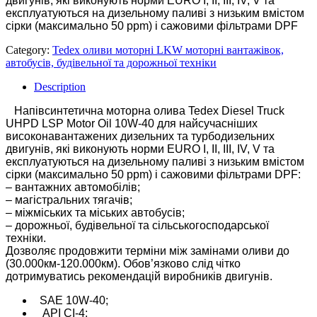
двигунів, які виконують норми EURO I, II, III, IV, V та
експлуатуються на дизельному паливі з низьким вмістом
сірки (максимально 50 ppm) і сажовими фільтрами DPF
Category:
Tedex оливи моторні LKW моторні вантажівок,
автобусів, будівельної та дорожньої техніки
Description
Напівсинтетична моторна олива Tedex Diesel Truck
UHPD LSP Motor Oil 10W-40 для найсучасніших
високонавантажених дизельних та турбодизельних
двигунів, які виконують норми EURO I, II, III, IV, V та
експлуатуються на дизельному паливі з низьким вмістом
сірки (максимально 50 ppm) і сажовими фільтрами DPF:
– вантажних автомобілів;
– магістральних тягачів;
– міжміських та міських автобусів;
– дорожньої, будівельної та сільськогосподарської
техніки.
Дозволяє продовжити терміни між замінами оливи до
(30.000км-120.000км). Обов’язково слід чітко
дотримуватись рекомендацій виробників двигунів.
SAE 10W-40;
API CI-4;