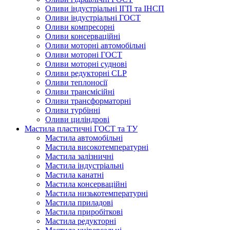
Оливи індустріальні ІГП та ІНСП
Оливи індустріальні ГОСТ
Оливи компресорні
Оливи консерваційні
Оливи моторні автомобільні
Оливи моторні ГОСТ
Оливи моторні суднові
Оливи редукторні CLP
Оливи теплоносії
Оливи трансмісійні
Оливи трансформаторні
Оливи турбінні
Оливи циліндрові
Мастила пластичні ГОСТ та ТУ
Мастила автомобільні
Мастила високотемпературні
Мастила залізничні
Мастила індустріальні
Мастила канатні
Мастила консерваційні
Мастила низькотемпературні
Мастила приладові
Мастила приробіткові
Мастила редукторні