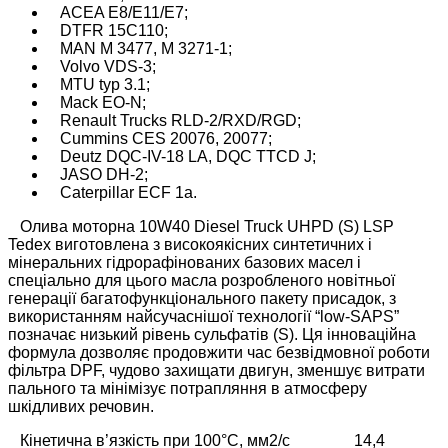
ACEA E8/E11/E7;
DTFR 15C110;
MAN M 3477, M 3271-1;
Volvo VDS-3;
MTU typ 3.1;
Mack EO-N;
Renault Trucks RLD-2/RXD/RGD;
Cummins CES 20076, 20077;
Deutz DQC-IV-18 LA, DQC TTCD J;
JASO DH-2;
Caterpillar ECF 1a.
Олива моторна 10W40 Diesel Truck UHPD (S) LSP
Tedex виготовлена з високоякісних синтетичних і
мінеральних гідрорафінованих базових масел і
спеціально для цього масла розробленого новітньої
генерації багатофункціонального пакету присадок, з
використанням найсучаснішої технології “low-SAPS”
позначає низький рівень сульфатів (S). Ця інноваційна
формула дозволяє продовжити час безвідмовної роботи
фільтра DPF, чудово захищати двигун, зменшує витрати
пального та мінімізує потрапляння в атмосферу
шкідливих речовин.
Кінетична в’язкість при 100°C, мм2/с 14,4