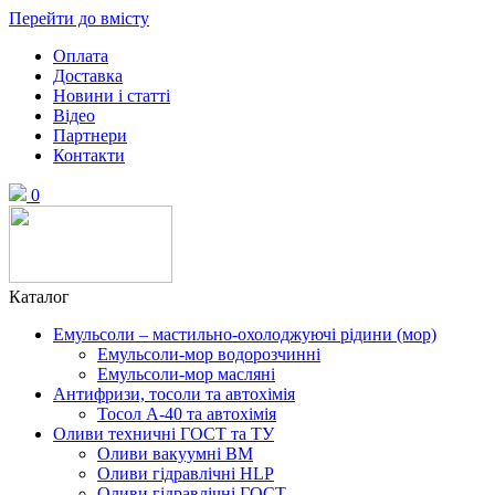
Перейти до вмісту
Оплата
Доставка
Новини і статті
Відео
Партнери
Контакти
0
Каталог
Емульсоли – мастильно-охолоджуючі рідини (мор)
Емульсоли-мор водорозчинні
Емульсоли-мор масляні
Антифризи, тосоли та автохімія
Тосол А-40 та автохімія
Оливи техничні ГОСТ та ТУ
Оливи вакуумні ВМ
Оливи гідравлічні HLP
Оливи гідравлічні ГОСТ