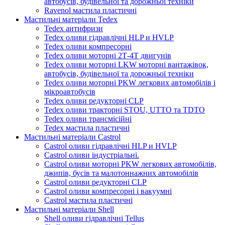
автобусів, будівельної та дорожньої техніки
Ravenol мастила пластичні
Мастильні матеріали Tedex
Tedex антифризи
Tedex оливи гідравлічні HLP и HVLP
Tedex оливи компресорні
Tedex оливи моторні 2Т-4Т двигунів
Tedex оливи моторні LKW моторні вантажівок,
автобусів, будівельної та дорожньої техніки
Tedex оливи моторні PKW легкових автомобілів і
мікроавтобусів
Tedex оливи редукторні CLP
Tedex оливи тракторні STOU, UTTO та TDTO
Tedex оливи трансмісійні
Tedex мастила пластичні
Мастильні матеріали Castrol
Castrol оливи гідравлічні HLP и HVLP
Castrol оливи індустріальні.
Castrol оливи моторні PKW легкових автомобілів,
джипів, бусів та малотоннажних автомобілів
Castrol оливи редукторні CLP
Castrol оливи компресорні і вакуумні
Castrol мастила пластичні
Мастильні матеріали Shell
Shell оливи гідравлічні Tellus