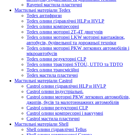
Ravenol мастила пластичні
Мастильні матеріали Tedex
Tedex антифризи
Tedex оливи гідравлічні HLP и HVLP
Tedex оливи компресорні
Tedex оливи моторні 2Т-4Т двигунів
Tedex оливи моторні LKW моторні вантажівок,
автобусів, будівельної та дорожньої техніки
Tedex оливи моторні PKW легкових автомобілів і
мікроавтобусів
Tedex оливи редукторні CLP
Tedex оливи тракторні STOU, UTTO та TDTO
Tedex оливи трансмісійні
Tedex мастила пластичні
Мастильні матеріали Castrol
Castrol оливи гідравлічні HLP и HVLP
Castrol оливи індустріальні.
Castrol оливи моторні PKW легкових автомобілів,
джипів, бусів та малотоннажних автомобілів
Castrol оливи редукторні CLP
Castrol оливи компресорні і вакуумні
Castrol мастила пластичні
Мастильні матеріали Shell
Shell оливи гідравлічні Tellus
Shell оливи компресорні Corena