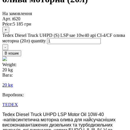
На замовлення
Арт.
t620
Price:
5 185
грн
+
Tedex Diesel Truck UHPD (S) LSP sae 10w40 api CI-4/CF олива
моторна (20л) quantity
-
В кошик
Weight:
20 kg
Вага:
20 kg
Виробник:
TEDEX
Tedex Diesel Truck UHPD LSP Motor Oil 10W-40
-напівсинтетична моторна олива для найсучасніших
високонавантажених дизельних та турбодизельних