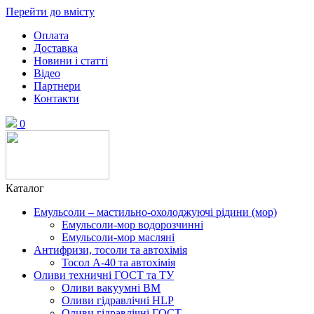
Перейти до вмісту
Оплата
Доставка
Новини і статті
Відео
Партнери
Контакти
0
Каталог
Емульсоли – мастильно-охолоджуючі рідини (мор)
Емульсоли-мор водорозчинні
Емульсоли-мор масляні
Антифризи, тосоли та автохімія
Тосол А-40 та автохімія
Оливи техничні ГОСТ та ТУ
Оливи вакуумні ВМ
Оливи гідравлічні HLP
Оливи гідравлічні ГОСТ