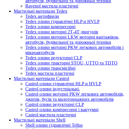
автобусів, будівельної та дорожньої техніки
Ravenol мастила пластичні
Мастильні матеріали Tedex
Tedex антифризи
Tedex оливи гідравлічні HLP и HVLP
Tedex оливи компресорні
Tedex оливи моторні 2Т-4Т двигунів
Tedex оливи моторні LKW моторні вантажівок,
автобусів, будівельної та дорожньої техніки
Tedex оливи моторні PKW легкових автомобілів і
мікроавтобусів
Tedex оливи редукторні CLP
Tedex оливи тракторні STOU, UTTO та TDTO
Tedex оливи трансмісійні
Tedex мастила пластичні
Мастильні матеріали Castrol
Castrol оливи гідравлічні HLP и HVLP
Castrol оливи індустріальні.
Castrol оливи моторні PKW легкових автомобілів,
джипів, бусів та малотоннажних автомобілів
Castrol оливи редукторні CLP
Castrol оливи компресорні і вакуумні
Castrol мастила пластичні
Мастильні матеріали Shell
Shell оливи гідравлічні Tellus