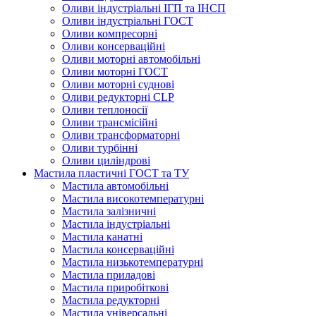
Оливи індустріальні ІГП та ІНСП
Оливи індустріальні ГОСТ
Оливи компресорні
Оливи консерваційні
Оливи моторні автомобільні
Оливи моторні ГОСТ
Оливи моторні суднові
Оливи редукторні CLP
Оливи теплоносії
Оливи трансмісійні
Оливи трансформаторні
Оливи турбінні
Оливи циліндрові
Мастила пластичні ГОСТ та ТУ
Мастила автомобільні
Мастила високотемпературні
Мастила залізничні
Мастила індустріальні
Мастила канатні
Мастила консерваційні
Мастила низькотемпературні
Мастила приладові
Мастила приробіткові
Мастила редукторні
Мастила універсальні