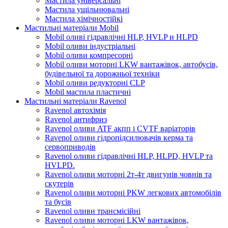
Мастила універсальні
Мастила ущільнювальні
Мастила хімічностійкі
Мастильні матеріали Mobil
Mobil оливі гідравлічні HLP, HVLP и HLPD
Mobil оливи індустріальні
Mobil оливи компресорні
Mobil оливи моторні LKW вантажівок, автобусів,
будівельної та дорожньої техніки
Mobil оливи редукторні CLP
Mobil мастила пластичні
Мастильні матеріали Ravenol
Ravenol автохімія
Ravenol антифриз
Ravenol оливи ATF акпп і CVTF варіаторів
Ravenol оливи гідропідсилювачів керма та
сервоприводів
Ravenol оливи гідравлічні HLP, HLPD, HVLP та
HVLPD.
Ravenol оливи моторні 2т-4т двигунів човнів та
скутерів
Ravenol оливи моторні PKW легкових автомобілів
та бусів
Ravenol оливи трансмісійні
Ravenol оливи моторні LKW вантажівок,