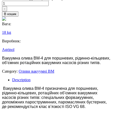
-
В кошик
Вага:
18 kg
Виробник:
Agrinol
Вакуумна олива ВМ-4 для поршневих, рідинно-кільцевих,
об’ємних ротаційних вакуумних насосів різних типів.
Category:
Оливи вакуумні ВМ
Description
Вакуумна олива ВМ-4 призначена для поршневих,
рідинно-кільцевих, ротаційних об’ємних вакуумних
насосів різних типів: спеціальних форвакуумних,
допоміжних пароструминних, паромасляних бустерних,
де рекомендується клас в’язкості ISO VG 68.