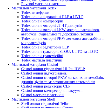
Ravenol мастила пластичні
Мастильні матеріали Tedex
Tedex антифризи
Tedex оливи гідравлічні HLP и HVLP
Tedex оливи компресорні
Tedex оливи моторні 2Т-4Т двигунів
Tedex оливи моторні LKW моторні вантажівок,
автобусів, будівельної та дорожньої техніки
Tedex оливи моторні PKW легкових автомобілів і
мікроавтобусів
Tedex оливи редукторні CLP
Tedex оливи тракторні STOU, UTTO та TDTO
Tedex оливи трансмісійні
Tedex мастила пластичні
Мастильні матеріали Castrol
Castrol оливи гідравлічні HLP и HVLP
Castrol оливи індустріальні.
Castrol оливи моторні PKW легкових автомобілів,
джипів, бусів та малотоннажних автомобілів
Castrol оливи редукторні CLP
Castrol оливи компресорні і вакуумні
Castrol мастила пластичні
Мастильні матеріали Shell
Shell оливи гідравлічні Tellus
Shell оливи компресорні Corena