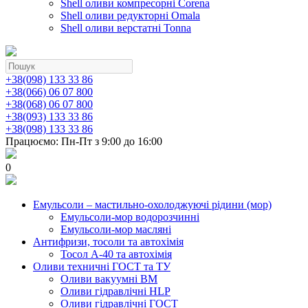
Shell оливи компресорні Corena
Shell оливи редукторні Omala
Shell оливи верстатні Tonna
+38(098) 133 33 86
+38(066) 06 07 800
+38(068) 06 07 800
+38(093) 133 33 86
+38(098) 133 33 86
Працюємо: Пн-Пт з 9:00 до 16:00
0
Емульсоли – мастильно-охолоджуючі рідини (мор)
Емульсоли-мор водорозчинні
Емульсоли-мор масляні
Антифризи, тосоли та автохімія
Тосол А-40 та автохімія
Оливи техничні ГОСТ та ТУ
Оливи вакуумні ВМ
Оливи гідравлічні HLP
Оливи гідравлічні ГОСТ