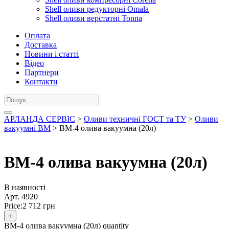
Shell оливи редукторні Omala
Shell оливи верстатні Tonna
Оплата
Доставка
Новини і статті
Відео
Партнери
Контакти
АРЛАНДА СЕРВІС
>
Оливи техничні ГОСТ та ТУ
>
Оливи
вакуумні ВМ
> ВМ-4 олива вакуумна (20л)
ВМ-4 олива вакуумна (20л)
В наявності
Арт.
4920
Price:
2 712
грн
+
ВМ-4 олива вакуумна (20л) quantity