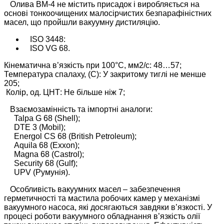
Олива ВМ-4 не містить присадок і виробляється на
основі тонкоочищених малосірчистих безпарафіністних
масел, що пройшли вакуумну дистиляцію.
ISO 3448:
ISO VG 68.
Кінематична в’язкість при 100°С, мм2/с: 48…57;
Температура спалаху, (С): У закритому тиглі не менше
205;
Колір, од. ЦНТ: Не більше ніж 7;
Взаємозамінність та імпортні аналоги:
Talpa G 68 (Shell);
DTE 3 (Mobil);
Energol CS 68 (British Petroleum);
Aquila 68 (Exxon);
Magna 68 (Castrol);
Security 68 (Gulf);
UPV (Румунія).
Особливість вакуумних масел – забезпечення
герметичності та мастила робочих камер у механізмі
вакуумного насоса, які досягаються завдяки в’язкості. У
процесі роботи вакуумного обладнання в’язкість олії