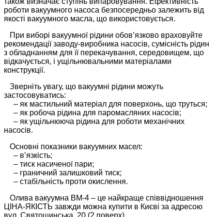
також визначає ступінь випаровування. Ефективність
роботи вакуумного насоса безпосередньо залежить від
якості вакуумного масла, що використовується.
При виборі вакуумної рідини обов’язково враховуйте
рекомендації заводу-виробника насосів, сумісність рідин
з обладнанням для її перекачування, середовищем, що
відкачується, і ущільнювальними матеріалами
конструкції.
Зверніть увагу, що вакуумні рідини можуть
застосовуватись:
– як мастильний матеріал для поверхонь, що труться;
– як робоча рідина для паромасляних насосів;
– як ущільнююча рідина для роботи механічних
насосів.
Основні показники вакуумних масел:
– в’язкість;
– тиск насиченої пари;
– граничний залишковий тиск;
– стабільність проти окислення.
Олива вакуумна ВМ-4 – це найкраще співвідношення
ЦІНА-ЯКІСТЬ завжди можна купити в Києві за адресою
вул. Святошинська, 20 (2 поверх).