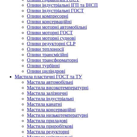
Оливи індустріальні ІГП та ІНСП
Оливи індустріальні ГОСТ
Оливи компресорні
Оливи консерваційні
Оливи моторні автомобільні
Оливи моторні ГОСТ
Оливи моторні суднові
Оливи редукторні CLP
Оливи теплоносії
Оливи трансмісійні
Оливи трансформаторні
Оливи турбінні
Оливи циліндрові
Мастила пластичні ГОСТ та ТУ
Мастила автомобільні
Мастила високотемпературні
Мастила залізничні
Мастила індустріальні
Мастила канатні
Мастила консерваційні
Мастила низькотемпературні
Мастила приладові
Мастила приробіткові
Мастила редукторні