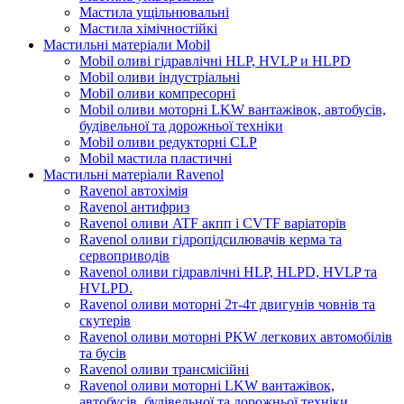
Мастила ущільнювальні
Мастила хімічностійкі
Мастильні матеріали Mobil
Mobil оливі гідравлічні HLP, HVLP и HLPD
Mobil оливи індустріальні
Mobil оливи компресорні
Mobil оливи моторні LKW вантажівок, автобусів,
будівельної та дорожньої техніки
Mobil оливи редукторні CLP
Mobil мастила пластичні
Мастильні матеріали Ravenol
Ravenol автохімія
Ravenol антифриз
Ravenol оливи ATF акпп і CVTF варіаторів
Ravenol оливи гідропідсилювачів керма та
сервоприводів
Ravenol оливи гідравлічні HLP, HLPD, HVLP та
HVLPD.
Ravenol оливи моторні 2т-4т двигунів човнів та
скутерів
Ravenol оливи моторні PKW легкових автомобілів
та бусів
Ravenol оливи трансмісійні
Ravenol оливи моторні LKW вантажівок,
автобусів, будівельної та дорожньої техніки