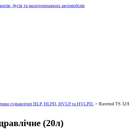
жипів, бусів та малотоннажних автомобілів
оливи гідравлічні HLP, HLPD, HVLP та HVLPD.
> Ravenol TS 32/
дравлічне (20л)