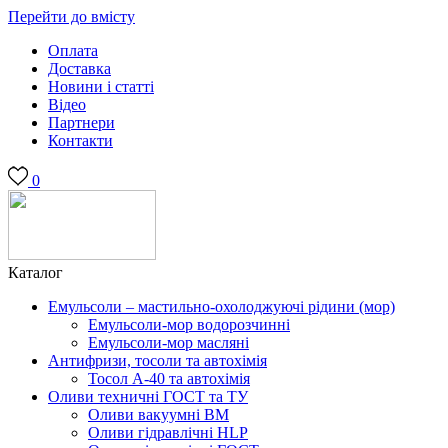
Перейти до вмісту
Оплата
Доставка
Новини і статті
Відео
Партнери
Контакти
0
Каталог
Емульсоли – мастильно-охолоджуючі рідини (мор)
Емульсоли-мор водорозчинні
Емульсоли-мор масляні
Антифризи, тосоли та автохімія
Тосол А-40 та автохімія
Оливи техничні ГОСТ та ТУ
Оливи вакуумні ВМ
Оливи гідравлічні HLP