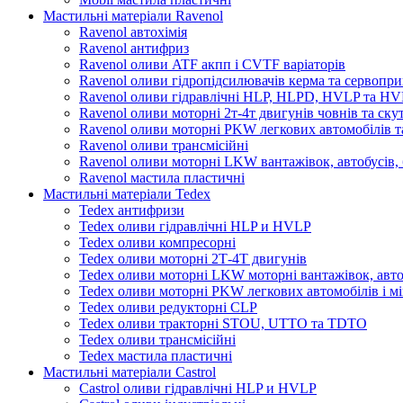
Мастильні матеріали Ravenol
Ravenol автохімія
Ravenol антифриз
Ravenol оливи ATF акпп і CVTF варіаторів
Ravenol оливи гідропідсилювачів керма та сервопри
Ravenol оливи гідравлічні HLP, HLPD, HVLP та H
Ravenol оливи моторні 2т-4т двигунів човнів та ску
Ravenol оливи моторні PKW легкових автомобілів та
Ravenol оливи трансмісійні
Ravenol оливи моторні LKW вантажівок, автобусів, 
Ravenol мастила пластичні
Мастильні матеріали Tedex
Tedex антифризи
Tedex оливи гідравлічні HLP и HVLP
Tedex оливи компресорні
Tedex оливи моторні 2Т-4Т двигунів
Tedex оливи моторні LKW моторні вантажівок, автоб
Tedex оливи моторні PKW легкових автомобілів і мі
Tedex оливи редукторні CLP
Tedex оливи тракторні STOU, UTTO та TDTO
Tedex оливи трансмісійні
Tedex мастила пластичні
Мастильні матеріали Castrol
Castrol оливи гідравлічні HLP и HVLP