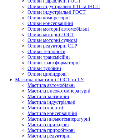
Оливи гідравлічні ГОСТ
Оливи індустріальні ІГП та ІНСП
Оливи індустріальні ГОСТ
Оливи компресорні
Оливи консерваційні
Оливи моторні автомобільні
Оливи моторні ГОСТ
Оливи моторні суднові
Оливи редукторні CLP
Оливи теплоносії
Оливи трансмісійні
Оливи трансформаторні
Оливи турбінні
Оливи циліндрові
Мастила пластичні ГОСТ та ТУ
Мастила автомобільні
Мастила високотемпературні
Мастила залізничні
Мастила індустріальні
Мастила канатні
Мастила консерваційні
Мастила низькотемпературні
Мастила приладові
Мастила приробіткові
Мастила редукторні