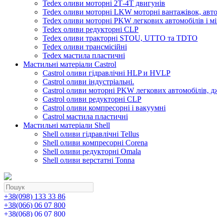
Tedex оливи моторні 2Т-4Т двигунів
Tedex оливи моторні LKW моторні вантажівок, автоб
Tedex оливи моторні PKW легкових автомобілів і мі
Tedex оливи редукторні CLP
Tedex оливи тракторні STOU, UTTO та TDTO
Tedex оливи трансмісійні
Tedex мастила пластичні
Мастильні матеріали Castrol
Castrol оливи гідравлічні HLP и HVLP
Castrol оливи індустріальні.
Castrol оливи моторні PKW легкових автомобілів, д
Castrol оливи редукторні CLP
Castrol оливи компресорні і вакуумні
Castrol мастила пластичні
Мастильні матеріали Shell
Shell оливи гідравлічні Tellus
Shell оливи компресорні Corena
Shell оливи редукторні Omala
Shell оливи верстатні Tonna
+38(098) 133 33 86
+38(066) 06 07 800
+38(068) 06 07 800