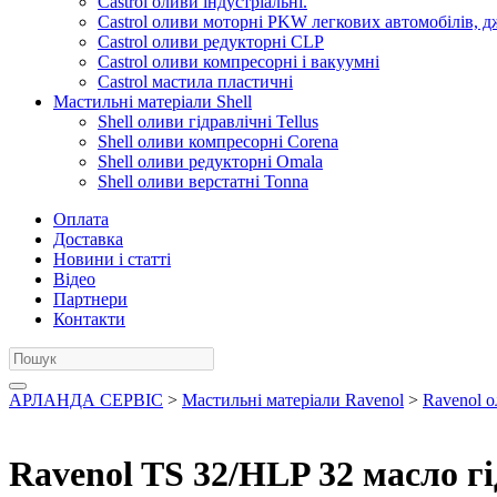
Castrol оливи індустріальні.
Castrol оливи моторні PKW легкових автомобілів, д
Castrol оливи редукторні CLP
Castrol оливи компресорні і вакуумні
Castrol мастила пластичні
Мастильні матеріали Shell
Shell оливи гідравлічні Tellus
Shell оливи компресорні Corena
Shell оливи редукторні Omala
Shell оливи верстатні Tonna
Оплата
Доставка
Новини і статті
Відео
Партнери
Контакти
АРЛАНДА СЕРВІС
>
Мастильні матеріали Ravenol
>
Ravenol 
Ravenol TS 32/HLP 32 масло гі