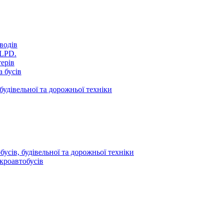
водів
VLPD.
терів
 бусів
будівельної та дорожньої техніки
усів, будівельної та дорожньої техніки
кроавтобусів