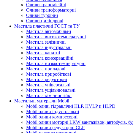
Оливи трансмісійні
Оливи трансформаторні
Оливи турбінні
Оливи циліндрові
Мастила пластичні ГОСТ та ТУ
Мастила автомобільні
Мастила високотемпературні
Мастила залізничні
Мастила індустріальні
Мастила канатні
Мастила консерваційні
Мастила низькотемпературні
Мастила приладові
Мастила приробіткові
Мастила редукторні
Мастила універсальні
Мастила ущільнювальні
Мастила хімічностійкі
Мастильні матеріали Mobil
Mobil оливі гідравлічні HLP, HVLP и HLPD
Mobil оливи індустріальні
Mobil оливи компресорні
Mobil оливи моторні LKW вантажівок, автобусів, бу
Mobil оливи редукторні CLP
Mobil мастила пластичні