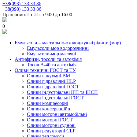
+38(093) 133 33 86
+38(098) 133 33 86
Працюємо: Пн-Пт з 9:00 до 16:00
0
Емульсоли – мастильно-охолоджуючі рідини (мор)
Емульсоли-мор водорозчинні
Емульсоли-мор масляні
Антифризи, тосоли та автохімія
Тосол А-40 та автохімія
Оливи техничні ГОСТ та ТУ
Оливи вакуумні ВМ
Оливи гідравлічні HLP
Оливи гідравлічні ГОСТ
Оливи індустріальні ІГП та ІНСП
Оливи індустріальні ГОСТ
Оливи компресорні
Оливи консерваційні
Оливи моторні автомобільні
Оливи моторні ГОСТ
Оливи моторні суднові
Оливи редукторні CLP
Оливи теплоносії