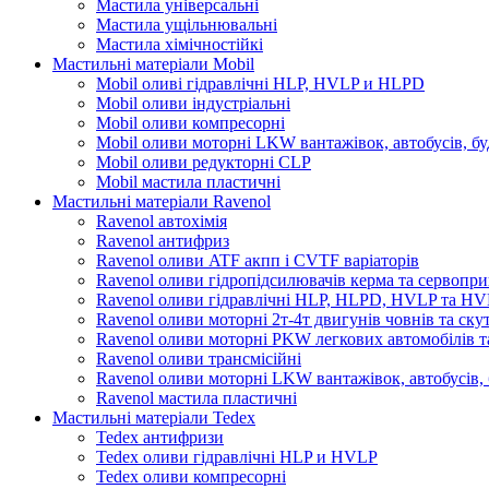
Мастила універсальні
Мастила ущільнювальні
Мастила хімічностійкі
Мастильні матеріали Mobil
Mobil оливі гідравлічні HLP, HVLP и HLPD
Mobil оливи індустріальні
Mobil оливи компресорні
Mobil оливи моторні LKW вантажівок, автобусів, бу
Mobil оливи редукторні CLP
Mobil мастила пластичні
Мастильні матеріали Ravenol
Ravenol автохімія
Ravenol антифриз
Ravenol оливи ATF акпп і CVTF варіаторів
Ravenol оливи гідропідсилювачів керма та сервопри
Ravenol оливи гідравлічні HLP, HLPD, HVLP та H
Ravenol оливи моторні 2т-4т двигунів човнів та ску
Ravenol оливи моторні PKW легкових автомобілів та
Ravenol оливи трансмісійні
Ravenol оливи моторні LKW вантажівок, автобусів, 
Ravenol мастила пластичні
Мастильні матеріали Tedex
Tedex антифризи
Tedex оливи гідравлічні HLP и HVLP
Tedex оливи компресорні