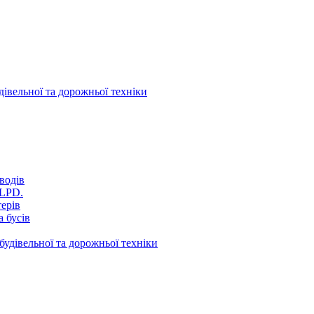
дівельної та дорожньої техніки
водів
VLPD.
терів
 бусів
будівельної та дорожньої техніки