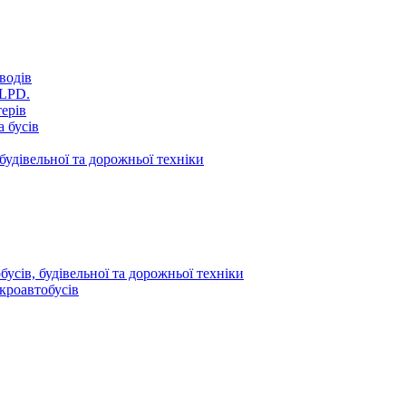
водів
VLPD.
терів
 бусів
будівельної та дорожньої техніки
усів, будівельної та дорожньої техніки
кроавтобусів