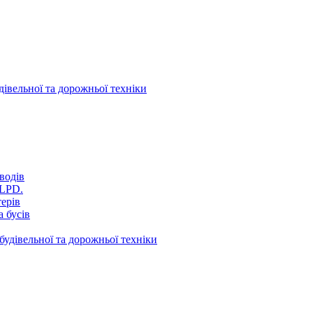
дівельної та дорожньої техніки
водів
VLPD.
терів
 бусів
будівельної та дорожньої техніки