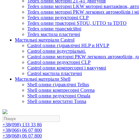
Tedex оливи моторні 2Т-4Т двигунів
Tedex оливи моторні LKW моторні вантажівок, автоб
Tedex оливи моторні PKW легкових автомобілів і мі
Tedex оливи редукторні CLP
Tedex оливи тракторні STOU, UTTO та TDTO
Tedex оливи трансмісійні
Tedex мастила пластичні
Мастильні матеріали Castrol
Castrol оливи гідравлічні HLP и HVLP
Castrol оливи індустріальні.
Castrol оливи моторні PKW легкових автомобілів, д
Castrol оливи редукторні CLP
Castrol оливи компресорні і вакуумні
Castrol мастила пластичні
Мастильні матеріали Shell
Shell оливи гідравлічні Tellus
Shell оливи компресорні Corena
Shell оливи редукторні Omala
Shell оливи верстатні Tonna
+38(098) 133 33 86
+38(066) 06 07 800
+38(068) 06 07 800