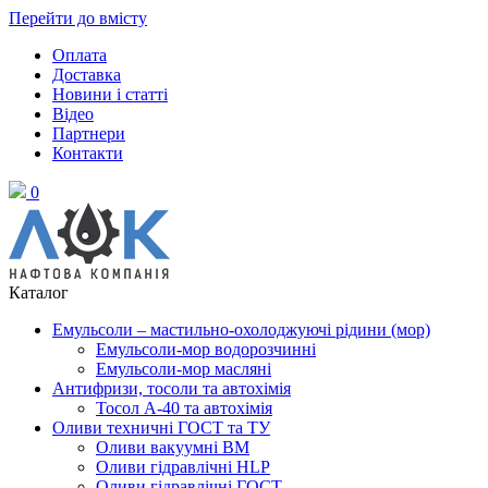
Перейти до вмісту
Оплата
Доставка
Новини і статті
Відео
Партнери
Контакти
0
Каталог
Емульсоли – мастильно-охолоджуючі рідини (мор)
Емульсоли-мор водорозчинні
Емульсоли-мор масляні
Антифризи, тосоли та автохімія
Тосол А-40 та автохімія
Оливи техничні ГОСТ та ТУ
Оливи вакуумні ВМ
Оливи гідравлічні HLP
Оливи гідравлічні ГОСТ