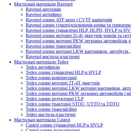
Мастильні матеріали Ravenol
Ravenol автохімія
Ravenol антифриз
Ravenol оливи ATF акпп і CVTF варіаторів
Ravenol оливи гідропідсилювачів керма та сервопри
Ravenol оливи гідравлічні HLP, HLPD, HVLP та H
Ravenol оливи моторні 2т-4т двигунів човнів та ску
Ravenol оливи моторні PKW легкових автомобілів та
Ravenol оливи трансмісійні
Ravenol оливи моторні LKW вантажівок, автобусів, 
Ravenol мастила пластичні
Мастильні матеріали Tedex
Tedex антифризи
Tedex оливи гідравлічні HLP и HVLP
Tedex оливи компресорні
Tedex оливи моторні 2Т-4Т двигунів
Tedex оливи моторні LKW моторні вантажівок, автоб
Tedex оливи моторні PKW легкових автомобілів і мі
Tedex оливи редукторні CLP
Tedex оливи тракторні STOU, UTTO та TDTO
Tedex оливи трансмісійні
Tedex мастила пластичні
Мастильні матеріали Castrol
Castrol оливи гідравлічні HLP и HVLP
Castrol оливи індустріальні.