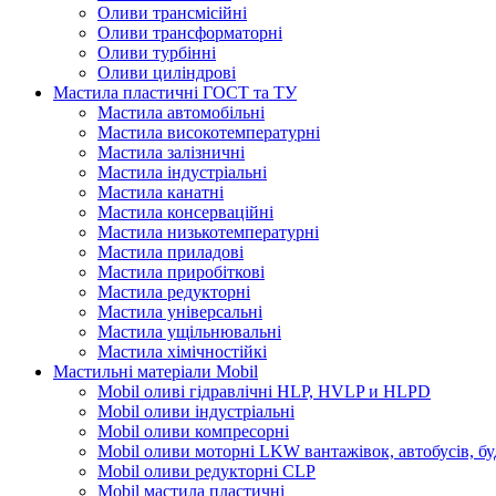
Оливи трансмісійні
Оливи трансформаторні
Оливи турбінні
Оливи циліндрові
Мастила пластичні ГОСТ та ТУ
Мастила автомобільні
Мастила високотемпературні
Мастила залізничні
Мастила індустріальні
Мастила канатні
Мастила консерваційні
Мастила низькотемпературні
Мастила приладові
Мастила приробіткові
Мастила редукторні
Мастила універсальні
Мастила ущільнювальні
Мастила хімічностійкі
Мастильні матеріали Mobil
Mobil оливі гідравлічні HLP, HVLP и HLPD
Mobil оливи індустріальні
Mobil оливи компресорні
Mobil оливи моторні LKW вантажівок, автобусів, бу
Mobil оливи редукторні CLP
Mobil мастила пластичні