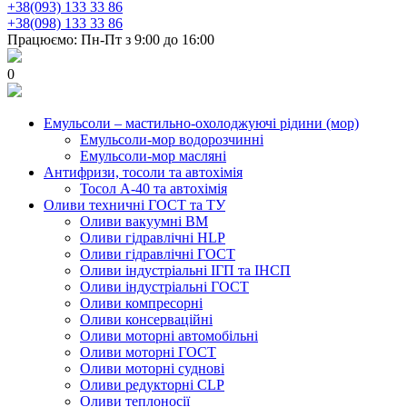
+38(093) 133 33 86
+38(098) 133 33 86
Працюємо: Пн-Пт з 9:00 до 16:00
0
Емульсоли – мастильно-охолоджуючі рідини (мор)
Емульсоли-мор водорозчинні
Емульсоли-мор масляні
Антифризи, тосоли та автохімія
Тосол А-40 та автохімія
Оливи техничні ГОСТ та ТУ
Оливи вакуумні ВМ
Оливи гідравлічні HLP
Оливи гідравлічні ГОСТ
Оливи індустріальні ІГП та ІНСП
Оливи індустріальні ГОСТ
Оливи компресорні
Оливи консерваційні
Оливи моторні автомобільні
Оливи моторні ГОСТ
Оливи моторні суднові
Оливи редукторні CLP
Оливи теплоносії