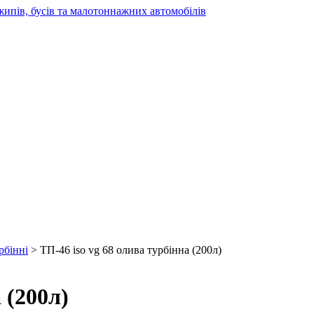
жипів, бусів та малотоннажних автомобілів
рбінні
> ТП-46 iso vg 68 олива турбінна (200л)
 (200л)