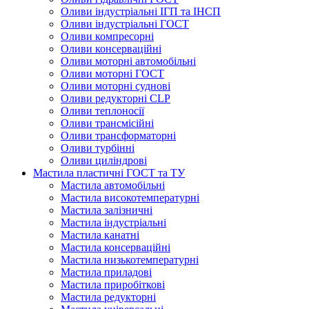
Оливи індустріальні ІГП та ІНСП
Оливи індустріальні ГОСТ
Оливи компресорні
Оливи консерваційні
Оливи моторні автомобільні
Оливи моторні ГОСТ
Оливи моторні суднові
Оливи редукторні CLP
Оливи теплоносії
Оливи трансмісійні
Оливи трансформаторні
Оливи турбінні
Оливи циліндрові
Мастила пластичні ГОСТ та ТУ
Мастила автомобільні
Мастила високотемпературні
Мастила залізничні
Мастила індустріальні
Мастила канатні
Мастила консерваційні
Мастила низькотемпературні
Мастила приладові
Мастила приробіткові
Мастила редукторні