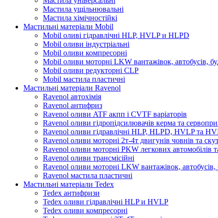
Мастила універсальні
Мастила ущільнювальні
Мастила хімічностійкі
Мастильні матеріали Mobil
Mobil оливі гідравлічні HLP, HVLP и HLPD
Mobil оливи індустріальні
Mobil оливи компресорні
Mobil оливи моторні LKW вантажівок, автобусів, бу
Mobil оливи редукторні CLP
Mobil мастила пластичні
Мастильні матеріали Ravenol
Ravenol автохімія
Ravenol антифриз
Ravenol оливи ATF акпп і CVTF варіаторів
Ravenol оливи гідропідсилювачів керма та сервопри
Ravenol оливи гідравлічні HLP, HLPD, HVLP та H
Ravenol оливи моторні 2т-4т двигунів човнів та ску
Ravenol оливи моторні PKW легкових автомобілів та
Ravenol оливи трансмісійні
Ravenol оливи моторні LKW вантажівок, автобусів, 
Ravenol мастила пластичні
Мастильні матеріали Tedex
Tedex антифризи
Tedex оливи гідравлічні HLP и HVLP
Tedex оливи компресорні