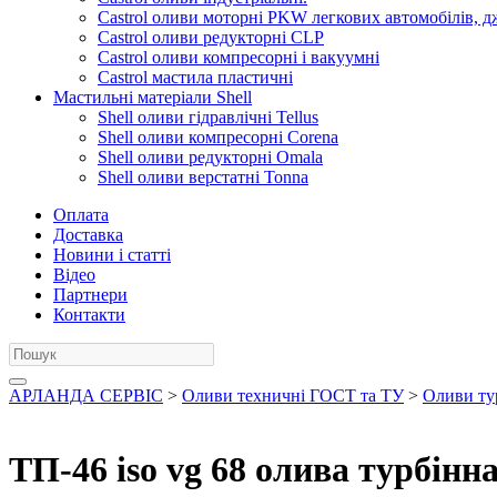
Castrol оливи моторні PKW легкових автомобілів, д
Castrol оливи редукторні CLP
Castrol оливи компресорні і вакуумні
Castrol мастила пластичні
Мастильні матеріали Shell
Shell оливи гідравлічні Tellus
Shell оливи компресорні Corena
Shell оливи редукторні Omala
Shell оливи верстатні Tonna
Оплата
Доставка
Новини і статті
Відео
Партнери
Контакти
АРЛАНДА СЕРВІС
>
Оливи техничні ГОСТ та ТУ
>
Оливи ту
ТП-46 iso vg 68 олива турбінна