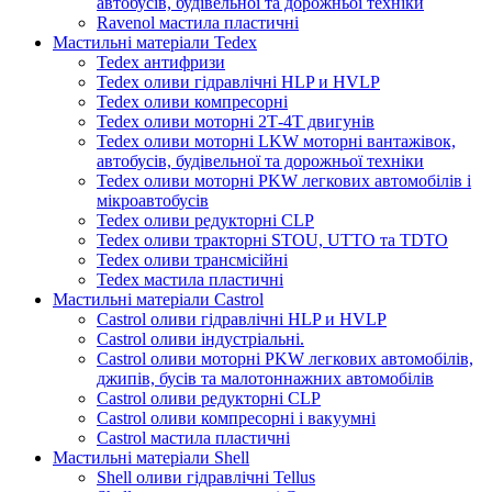
автобусів, будівельної та дорожньої техніки
Ravenol мастила пластичні
Мастильні матеріали Tedex
Tedex антифризи
Tedex оливи гідравлічні HLP и HVLP
Tedex оливи компресорні
Tedex оливи моторні 2Т-4Т двигунів
Tedex оливи моторні LKW моторні вантажівок,
автобусів, будівельної та дорожньої техніки
Tedex оливи моторні PKW легкових автомобілів і
мікроавтобусів
Tedex оливи редукторні CLP
Tedex оливи тракторні STOU, UTTO та TDTO
Tedex оливи трансмісійні
Tedex мастила пластичні
Мастильні матеріали Castrol
Castrol оливи гідравлічні HLP и HVLP
Castrol оливи індустріальні.
Castrol оливи моторні PKW легкових автомобілів,
джипів, бусів та малотоннажних автомобілів
Castrol оливи редукторні CLP
Castrol оливи компресорні і вакуумні
Castrol мастила пластичні
Мастильні матеріали Shell
Shell оливи гідравлічні Tellus