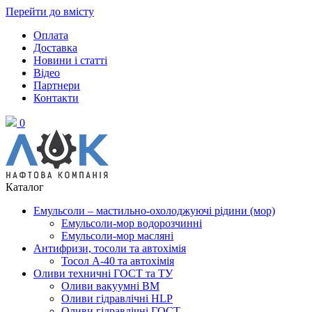
Перейти до вмісту
Оплата
Доставка
Новини і статті
Відео
Партнери
Контакти
0
Каталог
Емульсоли – мастильно-охолоджуючі рідини (мор)
Емульсоли-мор водорозчинні
Емульсоли-мор масляні
Антифризи, тосоли та автохімія
Тосол А-40 та автохімія
Оливи техничні ГОСТ та ТУ
Оливи вакуумні ВМ
Оливи гідравлічні HLP
Оливи гідравлічні ГОСТ