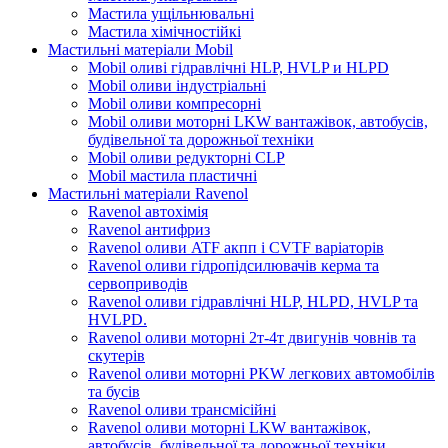
Мастила ущільнювальні
Мастила хімічностійкі
Мастильні матеріали Mobil
Mobil оливі гідравлічні HLP, HVLP и HLPD
Mobil оливи індустріальні
Mobil оливи компресорні
Mobil оливи моторні LKW вантажівок, автобусів,
будівельної та дорожньої техніки
Mobil оливи редукторні CLP
Mobil мастила пластичні
Мастильні матеріали Ravenol
Ravenol автохімія
Ravenol антифриз
Ravenol оливи ATF акпп і CVTF варіаторів
Ravenol оливи гідропідсилювачів керма та
сервоприводів
Ravenol оливи гідравлічні HLP, HLPD, HVLP та
HVLPD.
Ravenol оливи моторні 2т-4т двигунів човнів та
скутерів
Ravenol оливи моторні PKW легкових автомобілів
та бусів
Ravenol оливи трансмісійні
Ravenol оливи моторні LKW вантажівок,
автобусів, будівельної та дорожньої техніки