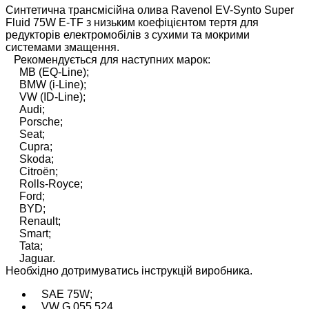
Cинтетична трансмісійна олива Ravenol EV-Synto Super
Fluid 75W E-TF з низьким коефіцієнтом тертя для
редукторів електромобілів з сухими та мокрими
системами змащення.
Рекомендується для наступних марок:
MB (EQ-Line);
BMW (i-Line);
VW (ID-Line);
Audi;
Porsche;
Seat;
Cupra;
Skoda;
Citroën;
Rolls-Royce;
Ford;
BYD;
Renault;
Smart;
Tata;
Jaguar.
Необхідно дотримуватись інструкцій виробника.
SAE 75W;
VW G 055 524.