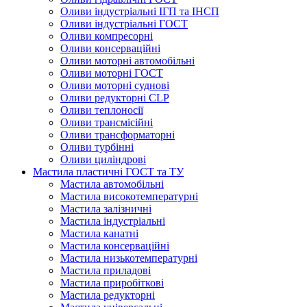
Оливи індустріальні ІГП та ІНСП
Оливи індустріальні ГОСТ
Оливи компресорні
Оливи консерваційні
Оливи моторні автомобільні
Оливи моторні ГОСТ
Оливи моторні суднові
Оливи редукторні CLP
Оливи теплоносії
Оливи трансмісійні
Оливи трансформаторні
Оливи турбінні
Оливи циліндрові
Мастила пластичні ГОСТ та ТУ
Мастила автомобільні
Мастила високотемпературні
Мастила залізничні
Мастила індустріальні
Мастила канатні
Мастила консерваційні
Мастила низькотемпературні
Мастила приладові
Мастила приробіткові
Мастила редукторні