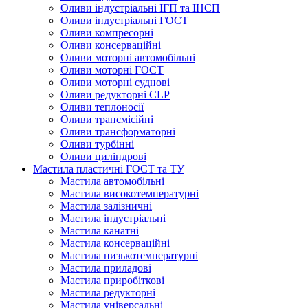
Оливи індустріальні ІГП та ІНСП
Оливи індустріальні ГОСТ
Оливи компресорні
Оливи консерваційні
Оливи моторні автомобільні
Оливи моторні ГОСТ
Оливи моторні суднові
Оливи редукторні CLP
Оливи теплоносії
Оливи трансмісійні
Оливи трансформаторні
Оливи турбінні
Оливи циліндрові
Мастила пластичні ГОСТ та ТУ
Мастила автомобільні
Мастила високотемпературні
Мастила залізничні
Мастила індустріальні
Мастила канатні
Мастила консерваційні
Мастила низькотемпературні
Мастила приладові
Мастила приробіткові
Мастила редукторні
Мастила універсальні