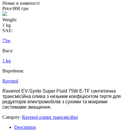
Немає в наявності
Price:
800
грн
Weight:
1 kg
SAE:
75w
Вага:
1 kg
Виробник:
Ravenol
Ravenol EV-Synto Super Fluid 75W E-TF cинтетична
трансмісійна олива з низьким коефіцієнтом тертя для
редукторів електромобілів з сухими та мокрими
системами змащення.
Category:
Ravenol оливи трансмісійні
Description