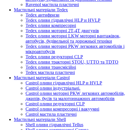
Ravenol мастила пластичні
Мастильні матеріали Tedex
Tedex антифризи
Tedex оливи гідравлічні HLP и HVLP
Tedex оливи компресорні
Tedex оливи моторні 2Т-4Т двигунів
Tedex оливи моторні LKW моторні вантажівок,
автобусів, будівельної та дорожньої техніки
Tedex оливи моторні PKW легкових автомобілів і
мікроавтобусів
Tedex оливи редукторні CLP
Tedex оливи тракторні STOU, UTTO та TDTO
Tedex оливи трансмісійні
Tedex мастила пластичні
Мастильні матеріали Castrol
Castrol оливи гідравлічні HLP и HVLP
Castrol оливи індустріальні.
Castrol оливи моторні PKW легкових автомобілів,
джипів, бусів та малотоннажних автомобілів
Castrol оливи редукторні CLP
Castrol оливи компресорні і вакуумні
Castrol мастила пластичні
Мастильні матеріали Shell
Shell оливи гідравлічні Tellus
Shell оливи компресорні Corena