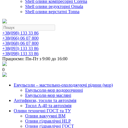
Shell оливи компресорні Corena
Shell оливи редукторні Omala
Shell оливи верстатні Tonna
+38(098) 133 33 86
+38(066) 06 07 800
+38(068) 06 07 800
+38(093) 133 33 86
+38(098) 133 33 86
Працюємо: Пн-Пт з 9:00 до 16:00
0
Емульсоли – мастильно-охолоджуючі рідини (мор)
Емульсоли-мор водорозчинні
Емульсоли-мор масляні
Антифризи, тосоли та автохімія
Тосол А-40 та автохімія
Оливи техничні ГОСТ та ТУ
Оливи вакуумні ВМ
Оливи гідравлічні HLP
Оливи гідравлічні ГОСТ