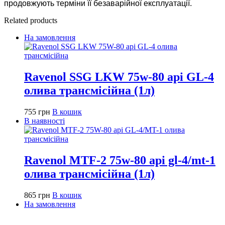
продовжують терміни її безаварійної експлуатації.
Related products
На замовлення
Ravenol SSG LKW 75w-80 api GL-4
олива трансмісійна (1л)
755
грн
В кошик
В наявності
Ravenol MTF-2 75w-80 api gl-4/mt-1
олива трансмісійна (1л)
865
грн
В кошик
На замовлення