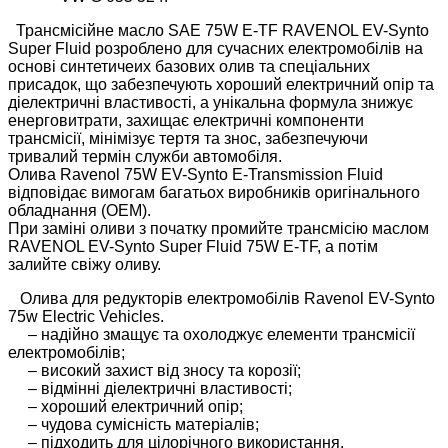
Трансмісійне масло SAE 75W E-TF RAVENOL EV-Synto
Super Fluid розроблено для сучасних електромобілів на
основі синтетичеих базових олив та спеціальних
присадок, що забезпечують хороший електричний опір та
діелектричні властивості, а унікальна формула знижує
енерговитрати, захищає електричні компоненти
трансмісії, мінімізує тертя та знос, забезпечуючи
тривалий термін служби автомобіля.
Олива Ravenol 75W EV-Synto E-Transmission Fluid
відповідає вимогам багатьох виробників оригінального
обладнання (OEM).
При заміні оливи з початку промийте трансмісію маслом
RAVENOL EV-Synto Super Fluid 75W E-TF, а потім
залийте свіжу оливу.
Олива для редукторів електромобілів Ravenol EV-Synto
75w Electric Vehicles.
– надійно змащує та охолоджує елементи трансмісії
електромобілів;
– високий захист від зносу та корозії;
– відмінні діелектричні властивості;
– хороший електричний опір;
– чудова сумісність матеріалів;
– підходить для цілорічного використання.