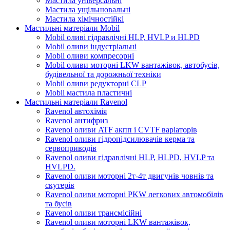
Мастила універсальні
Мастила ущільнювальні
Мастила хімічностійкі
Мастильні матеріали Mobil
Mobil оливі гідравлічні HLP, HVLP и HLPD
Mobil оливи індустріальні
Mobil оливи компресорні
Mobil оливи моторні LKW вантажівок, автобусів,
будівельної та дорожньої техніки
Mobil оливи редукторні CLP
Mobil мастила пластичні
Мастильні матеріали Ravenol
Ravenol автохімія
Ravenol антифриз
Ravenol оливи ATF акпп і CVTF варіаторів
Ravenol оливи гідропідсилювачів керма та
сервоприводів
Ravenol оливи гідравлічні HLP, HLPD, HVLP та
HVLPD.
Ravenol оливи моторні 2т-4т двигунів човнів та
скутерів
Ravenol оливи моторні PKW легкових автомобілів
та бусів
Ravenol оливи трансмісійні
Ravenol оливи моторні LKW вантажівок,