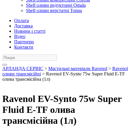
Shell оливи редукторні Omala
Shell оливи верстатні Tonna
Оплата
Доставка
Новини і статті
Відео
Партнери
Контакти
АРЛАНДА СЕРВІС
>
Мастильні матеріали Ravenol
>
Ravenol
оливи трансмісійні
> Ravenol EV-Synto 75w Super Fluid E-TF
олива трансмісійна (1л)
Ravenol EV-Synto 75w Super
Fluid E-TF олива
трансмісійна (1л)