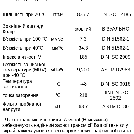
Щільність при 20 °C
кг/м³
836.7
EN ISO 12185
Зовнішній вигляд/
жовтий
ВІЗУАЛЬНО
Колір
В’язкість при 100 °C
мм²/с
7.3
DIN 51562-1
В’язкість при 40°C
мм²/с
34.3
DIN 51562-1
Індекс в’язкості VI
185
DIN ISO 2909
В’язкість за низької
температури (MRV)
мПа*с
9,200
ASTM D2983
при -40 °C
Температура
°С
-48
DIN ISO 3016
застигання
DIN EN ISO
точка загоряння
°С
218
2592
Фільтр пробивної
кВ
68,7
ASTM D130
напруги
Якісні трансмісійні оливи Ravenol (Німеччина)
забезпечують надійний захист трансмісії Вашої техніки у
вкрай важких умовах при напруженому графіку роботи та