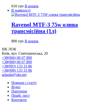
610
грн
В кошик
В наявності
Ravenol MTF-3 75w олива
трансмісійна (1л)
800
грн
В кошик
НК ЛОК
Київ, вул. Святошинська, 20
+38(066) 06 07 800
+38(068) 06 07 800
+38(093) 133 33 86
+38(098) 133 33 86
arlanda@ukr.net
Новини і статті
Відео
Партнери
Прайс лист
Контакти