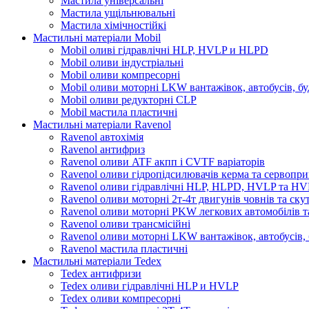
Мастила універсальні
Мастила ущільнювальні
Мастила хімічностійкі
Мастильні матеріали Mobil
Mobil оливі гідравлічні HLP, HVLP и HLPD
Mobil оливи індустріальні
Mobil оливи компресорні
Mobil оливи моторні LKW вантажівок, автобусів, бу
Mobil оливи редукторні CLP
Mobil мастила пластичні
Мастильні матеріали Ravenol
Ravenol автохімія
Ravenol антифриз
Ravenol оливи ATF акпп і CVTF варіаторів
Ravenol оливи гідропідсилювачів керма та сервопри
Ravenol оливи гідравлічні HLP, HLPD, HVLP та H
Ravenol оливи моторні 2т-4т двигунів човнів та ску
Ravenol оливи моторні PKW легкових автомобілів та
Ravenol оливи трансмісійні
Ravenol оливи моторні LKW вантажівок, автобусів, 
Ravenol мастила пластичні
Мастильні матеріали Tedex
Tedex антифризи
Tedex оливи гідравлічні HLP и HVLP
Tedex оливи компресорні