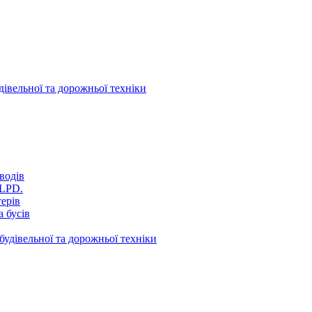
дівельної та дорожньої техніки
водів
VLPD.
терів
 бусів
будівельної та дорожньої техніки