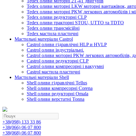
Tedex оливи моторні 2Т-4Т двигунів
Tedex оливи моторні LKW моторні вантажівок, автоб
Tedex оливи моторні PKW легкових автомобілів і мі
Tedex оливи редукторні CLP
Tedex оливи тракторні STOU, UTTO та TDTO
Tedex оливи трансмісійні
Tedex мастила пластичні
Мастильні матеріали Castrol
Castrol оливи гідравлічні HLP и HVLP
Castrol оливи індустріальні.
Castrol оливи моторні PKW легкових автомобілів, д
Castrol оливи редукторні CLP
Castrol оливи компресорні і вакуумні
Castrol мастила пластичні
Мастильні матеріали Shell
Shell оливи гідравлічні Tellus
Shell оливи компресорні Corena
Shell оливи редукторні Omala
Shell оливи верстатні Tonna
+38(098) 133 33 86
+38(066) 06 07 800
+38(068) 06 07 800