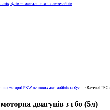
жипів, бусів та малотоннажних автомобілів
ливи моторні PKW легкових автомобілів та бусів
> Ravenol TEG s
моторна двигунів з гбо (5л)