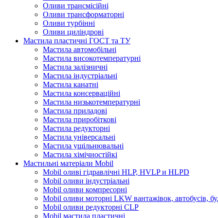
Оливи трансмісійні
Оливи трансформаторні
Оливи турбінні
Оливи циліндрові
Мастила пластичні ГОСТ та ТУ
Мастила автомобільні
Мастила високотемпературні
Мастила залізничні
Мастила індустріальні
Мастила канатні
Мастила консерваційні
Мастила низькотемпературні
Мастила приладові
Мастила приробіткові
Мастила редукторні
Мастила універсальні
Мастила ущільнювальні
Мастила хімічностійкі
Мастильні матеріали Mobil
Mobil оливі гідравлічні HLP, HVLP и HLPD
Mobil оливи індустріальні
Mobil оливи компресорні
Mobil оливи моторні LKW вантажівок, автобусів, бу
Mobil оливи редукторні CLP
Mobil мастила пластичні