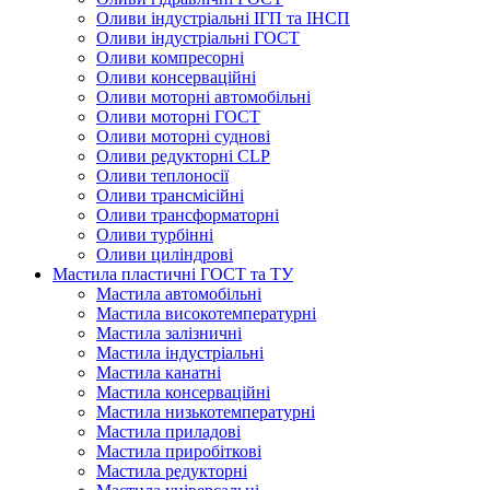
Оливи індустріальні ІГП та ІНСП
Оливи індустріальні ГОСТ
Оливи компресорні
Оливи консерваційні
Оливи моторні автомобільні
Оливи моторні ГОСТ
Оливи моторні суднові
Оливи редукторні CLP
Оливи теплоносії
Оливи трансмісійні
Оливи трансформаторні
Оливи турбінні
Оливи циліндрові
Мастила пластичні ГОСТ та ТУ
Мастила автомобільні
Мастила високотемпературні
Мастила залізничні
Мастила індустріальні
Мастила канатні
Мастила консерваційні
Мастила низькотемпературні
Мастила приладові
Мастила приробіткові
Мастила редукторні