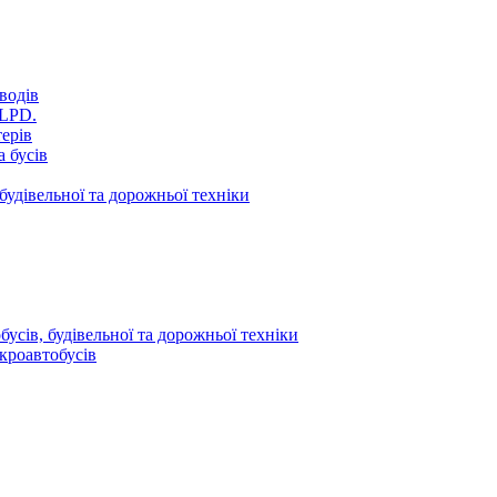
водів
VLPD.
терів
 бусів
будівельної та дорожньої техніки
усів, будівельної та дорожньої техніки
кроавтобусів