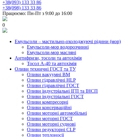
+38(093) 133 33 86
+38(098) 133 33 86
Працюємо: Пн-Пт з 9:00 до 16:00
0
Емульсоли – мастильно-охолоджуючі рідини (мор)
Емульсоли-мор водорозчинні
Емульсоли-мор масляні
Антифризи, тосоли та автохімія
Тосол А-40 та автохімія
Оливи техничні ГОСТ та ТУ
Оливи вакуумні ВМ
Оливи гідравлічні HLP
Оливи гідравлічні ГОСТ
Оливи індустріальні ІГП та ІНСП
Оливи індустріальні ГОСТ
Оливи компресорні
Оливи консерваційні
Оливи моторні автомобільні
Оливи моторні ГОСТ
Оливи моторні суднові
Оливи редукторні CLP
Оливи теплоносії