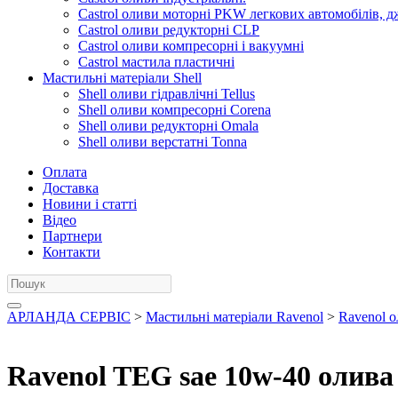
Castrol оливи моторні PKW легкових автомобілів, д
Castrol оливи редукторні CLP
Castrol оливи компресорні і вакуумні
Castrol мастила пластичні
Мастильні матеріали Shell
Shell оливи гідравлічні Tellus
Shell оливи компресорні Corena
Shell оливи редукторні Omala
Shell оливи верстатні Tonna
Оплата
Доставка
Новини і статті
Відео
Партнери
Контакти
АРЛАНДА СЕРВІС
>
Мастильні матеріали Ravenol
>
Ravenol о
Ravenol TEG sae 10w-40 олива 