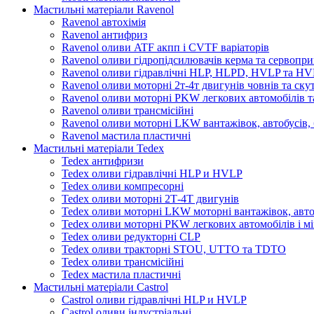
Мастильні матеріали Ravenol
Ravenol автохімія
Ravenol антифриз
Ravenol оливи ATF акпп і CVTF варіаторів
Ravenol оливи гідропідсилювачів керма та сервопри
Ravenol оливи гідравлічні HLP, HLPD, HVLP та H
Ravenol оливи моторні 2т-4т двигунів човнів та ску
Ravenol оливи моторні PKW легкових автомобілів та
Ravenol оливи трансмісійні
Ravenol оливи моторні LKW вантажівок, автобусів, 
Ravenol мастила пластичні
Мастильні матеріали Tedex
Tedex антифризи
Tedex оливи гідравлічні HLP и HVLP
Tedex оливи компресорні
Tedex оливи моторні 2Т-4Т двигунів
Tedex оливи моторні LKW моторні вантажівок, автоб
Tedex оливи моторні PKW легкових автомобілів і мі
Tedex оливи редукторні CLP
Tedex оливи тракторні STOU, UTTO та TDTO
Tedex оливи трансмісійні
Tedex мастила пластичні
Мастильні матеріали Castrol
Castrol оливи гідравлічні HLP и HVLP
Castrol оливи індустріальні.