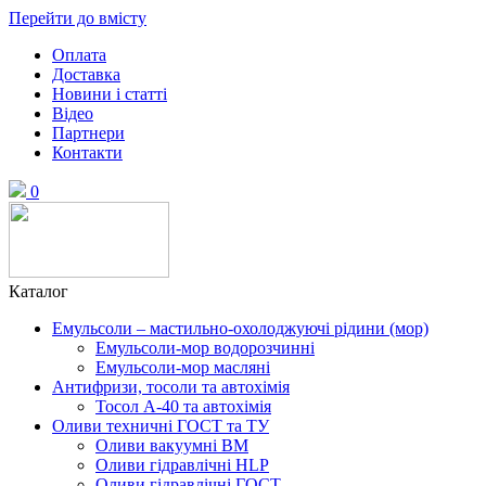
Перейти до вмісту
Оплата
Доставка
Новини і статті
Відео
Партнери
Контакти
0
Каталог
Емульсоли – мастильно-охолоджуючі рідини (мор)
Емульсоли-мор водорозчинні
Емульсоли-мор масляні
Антифризи, тосоли та автохімія
Тосол А-40 та автохімія
Оливи техничні ГОСТ та ТУ
Оливи вакуумні ВМ
Оливи гідравлічні HLP
Оливи гідравлічні ГОСТ