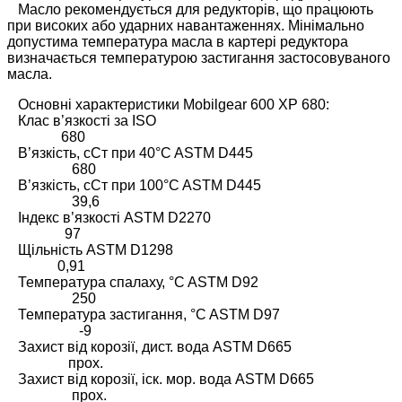
Масло рекомендується для редукторів, що працюють
при високих або ударних навантаженнях. Мінімально
допустима температура масла в картері редуктора
визначається температурою застигання застосовуваного
масла.
Основні характеристики Mobilgear 600 XP 680:
Клас в’язкості за ISO
680
В’язкість, сСт при 40°C ASTM D445
680
В’язкість, сСт при 100°C ASTM D445
39,6
Індекс в’язкості ASTM D2270
97
Щільність ASTM D1298
0,91
Температура спалаху, °C ASTM D92
250
Температура застигання, °C ASTM D97
-9
Захист від корозії, дист. вода ASTM D665
прох.
Захист від корозії, іск. мор. вода ASTM D665
прох.