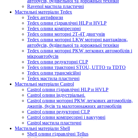
автобусів, будівельної та дорожньої техніки
Ravenol мастила пластичні
Мастильні матеріали Tedex
Tedex антифризи
Tedex оливи гідравлічні HLP и HVLP
Tedex оливи компресорні
Tedex оливи моторні 2Т-4Т двигунів
Tedex оливи моторні LKW моторні вантажівок,
автобусів, будівельної та дорожньої техніки
Tedex оливи моторні PKW легкових автомобілів і
мікроавтобусів
Tedex оливи редукторні CLP
Tedex оливи тракторні STOU, UTTO та TDTO
Tedex оливи трансмісійні
Tedex мастила пластичні
Мастильні матеріали Castrol
Castrol оливи гідравлічні HLP и HVLP
Castrol оливи індустріальні.
Castrol оливи моторні PKW легкових автомобілів,
джипів, бусів та малотоннажних автомобілів
Castrol оливи редукторні CLP
Castrol оливи компресорні і вакуумні
Castrol мастила пластичні
Мастильні матеріали Shell
Shell оливи гідравлічні Tellus