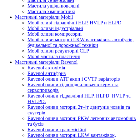
Мастила універсальні
Мастила ущільнювальні
Мастила хімічностійкі
Мастильні матеріали Mobil
Mobil оливі гідравлічні HLP, HVLP и HLPD
Mobil оливи індустріальні
Mobil оливи компресорні
Mobil оливи моторні LKW вантажівок, автобусів,
будівельної та дорожньої техніки
Mobil оливи редукторні CLP
Mobil мастила пластичні
Мастильні матеріали Ravenol
Ravenol автохімія
Ravenol антифриз
Ravenol оливи ATF акпп і CVTF варіаторів
Ravenol оливи гідропідсилювачів керма та
сервоприводів
Ravenol оливи гідравлічні HLP, HLPD, HVLP та
HVLPD.
Ravenol оливи моторні 2т-4т двигунів човнів та
скутерів
Ravenol оливи моторні PKW легкових автомобілів
та бусів
Ravenol оливи трансмісійні
Ravenol оливи моторні LKW вантажівок,