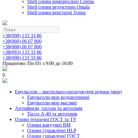
Shell оливи компресорні Corena
Shell оливи редукторні Omala
Shell оливи верстатні Tonna
+38(098) 133 33 86
+38(066) 06 07 800
+38(068) 06 07 800
+38(093) 133 33 86
+38(098) 133 33 86
Працюємо: Пн-Пт з 9:00 до 16:00
0
Емульсоли – мастильно-охолоджуючі рідини (мор)
Емульсоли-мор водорозчинні
Емульсоли-мор масляні
Антифризи, тосоли та автохімія
Тосол А-40 та автохімія
Оливи техничні ГОСТ та ТУ
Оливи вакуумні ВМ
Оливи гідравлічні HLP
Оливи гідравлічні ГОСТ