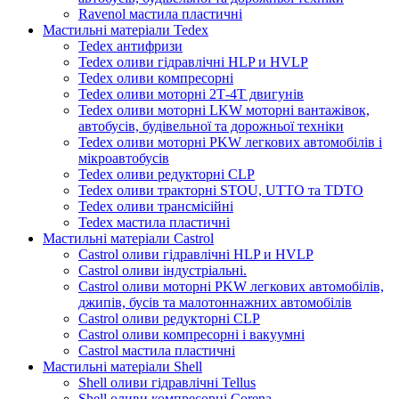
Ravenol мастила пластичні
Мастильні матеріали Tedex
Tedex антифризи
Tedex оливи гідравлічні HLP и HVLP
Tedex оливи компресорні
Tedex оливи моторні 2Т-4Т двигунів
Tedex оливи моторні LKW моторні вантажівок,
автобусів, будівельної та дорожньої техніки
Tedex оливи моторні PKW легкових автомобілів і
мікроавтобусів
Tedex оливи редукторні CLP
Tedex оливи тракторні STOU, UTTO та TDTO
Tedex оливи трансмісійні
Tedex мастила пластичні
Мастильні матеріали Castrol
Castrol оливи гідравлічні HLP и HVLP
Castrol оливи індустріальні.
Castrol оливи моторні PKW легкових автомобілів,
джипів, бусів та малотоннажних автомобілів
Castrol оливи редукторні CLP
Castrol оливи компресорні і вакуумні
Castrol мастила пластичні
Мастильні матеріали Shell
Shell оливи гідравлічні Tellus
Shell оливи компресорні Corena