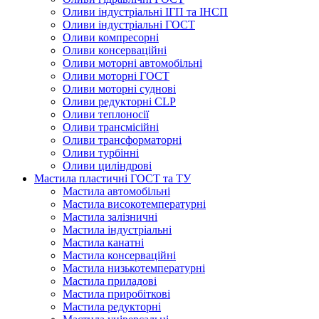
Оливи індустріальні ІГП та ІНСП
Оливи індустріальні ГОСТ
Оливи компресорні
Оливи консерваційні
Оливи моторні автомобільні
Оливи моторні ГОСТ
Оливи моторні суднові
Оливи редукторні CLP
Оливи теплоносії
Оливи трансмісійні
Оливи трансформаторні
Оливи турбінні
Оливи циліндрові
Мастила пластичні ГОСТ та ТУ
Мастила автомобільні
Мастила високотемпературні
Мастила залізничні
Мастила індустріальні
Мастила канатні
Мастила консерваційні
Мастила низькотемпературні
Мастила приладові
Мастила приробіткові
Мастила редукторні