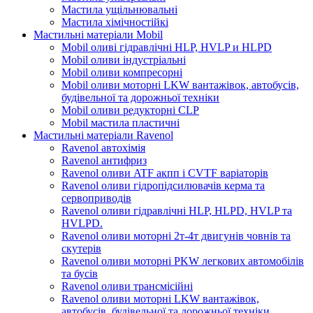
Мастила ущільнювальні
Мастила хімічностійкі
Мастильні матеріали Mobil
Mobil оливі гідравлічні HLP, HVLP и HLPD
Mobil оливи індустріальні
Mobil оливи компресорні
Mobil оливи моторні LKW вантажівок, автобусів,
будівельної та дорожньої техніки
Mobil оливи редукторні CLP
Mobil мастила пластичні
Мастильні матеріали Ravenol
Ravenol автохімія
Ravenol антифриз
Ravenol оливи ATF акпп і CVTF варіаторів
Ravenol оливи гідропідсилювачів керма та
сервоприводів
Ravenol оливи гідравлічні HLP, HLPD, HVLP та
HVLPD.
Ravenol оливи моторні 2т-4т двигунів човнів та
скутерів
Ravenol оливи моторні PKW легкових автомобілів
та бусів
Ravenol оливи трансмісійні
Ravenol оливи моторні LKW вантажівок,
автобусів, будівельної та дорожньої техніки