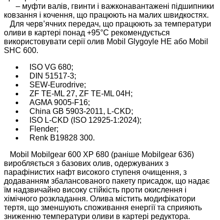
– муфти валів, гвинти і важконавантажені підшипники
ковзання і кочення, що працюють на малих швидкостях.
Для черв’ячних передач, що працюють за температури
оливи в картері понад +95°С рекомендується
використовувати серії олив Mobil Glygoyle HE або Mobil
SHC 600.
ISO VG 680;
DIN 51517-3;
SEW-Eurodrive;
ZF TE-ML 27, ZF TE-ML 04H;
AGMA 9005-F16;
China GB 5903-2011, L-CKD;
ISO L-CKD (ISO 12925-1:2024);
Flender;
Renk B19828 300.
Mobil Mobilgear 600 XP 680 (раніше Mobilgear 636)
виробляється з базових олив, одержуваних з
парафінистих нафт високого ступеня очищення, з
додаванням збалансованого пакету присадок, що надає
їм надзвичайно високу стійкість проти окислення і
хімічного розкладання. Олива містить модифікатори
тертя, що зменшують споживання енергії та сприяють
зниженню температури оливи в картері редуктора.