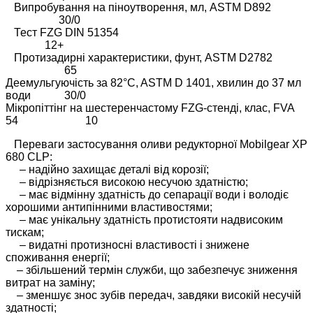
Випробування на піноутворення, мл, ASTM D892
30/0
Тест FZG DIN 51354
12+
Протизадирні характеристики, фунт, ASTM D2782
65
Деемульгуючість за 82°C, ASTM D 1401, хвилин до 37 мл
води 30/0
Мікропіттінг на шестеренчастому FZG-стенді, клас, FVA
54 10
Переваги застосування оливи редукторної Mobilgear XP
680 CLP:
– надійно захищає деталі від корозії;
– відрізняється високою несучою здатністю;
– має відмінну здатність до сепарації води і володіє
хорошими антипінними властивостями;
– має унікальну здатність протистояти надвисоким
тискам;
– видатні протизносні властивості і знижене
споживання енергії;
– збільшений термін служби, що забезпечує зниження
витрат на заміну;
– зменшує знос зубів передач, завдяки високій несучій
здатності;