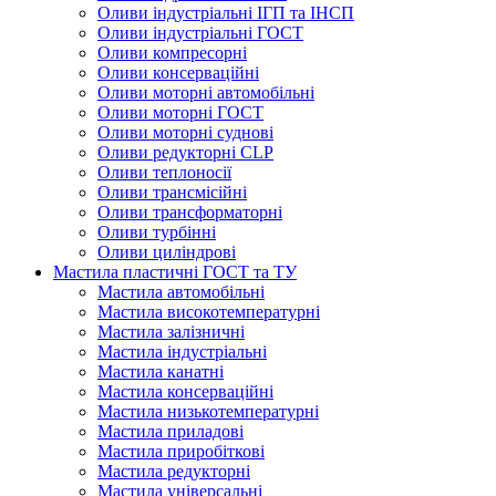
Оливи індустріальні ІГП та ІНСП
Оливи індустріальні ГОСТ
Оливи компресорні
Оливи консерваційні
Оливи моторні автомобільні
Оливи моторні ГОСТ
Оливи моторні суднові
Оливи редукторні CLP
Оливи теплоносії
Оливи трансмісійні
Оливи трансформаторні
Оливи турбінні
Оливи циліндрові
Мастила пластичні ГОСТ та ТУ
Мастила автомобільні
Мастила високотемпературні
Мастила залізничні
Мастила індустріальні
Мастила канатні
Мастила консерваційні
Мастила низькотемпературні
Мастила приладові
Мастила приробіткові
Мастила редукторні
Мастила універсальні