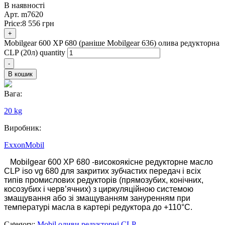
В наявності
Арт.
m7620
Price:
8 556
грн
+
Mobilgear 600 XP 680 (раніше Mobilgear 636) олива редукторна
CLP (20л) quantity
-
В кошик
Вага:
20 kg
Виробник:
ExxonMobil
Mobilgear 600 XP 680 -високоякісне редукторне масло
CLP iso vg 680 для закритих зубчастих передач і всіх
типів промислових редукторів (прямозубих, конічних,
косозубих і черв’ячних) з циркуляційною системою
змащування або зі змащуванням зануренням при
температурі масла в картері редуктора до +110°С.
Category:
Mobil оливи редукторні CLP