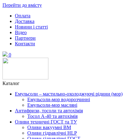
Перейти до вмісту
Оплата
Доставка
Новини і статті
Відео
Партнери
Контакти
0
Каталог
Емульсоли – мастильно-охолоджуючі рідини (мор)
Емульсоли-мор водорозчинні
Емульсоли-мор масляні
Антифризи, тосоли та автохімія
Тосол А-40 та автохімія
Оливи техничні ГОСТ та ТУ
Оливи вакуумні ВМ
Оливи гідравлічні HLP
Оливи гідравлічні ГОСТ