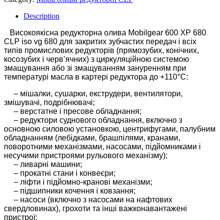
Description
Високоякісна редукторна олива Mobilgear 600 XP 680
CLP iso vg 680 для закритих зубчастих передач і всіх
типів промислових редукторів (прямозубих, конічних,
косозубих і черв’ячних) з циркуляційною системою
змащування або зі змащуванням зануренням при
температурі масла в картері редуктора до +110°С:
– мішалки, сушарки, екструдери, вентилятори,
змішувачі, подрібнювачі;
– верстатне і пресове обладнання;
– редуктори суднового обладнання, включно з
основною силовою установкою, центрифугами, палубним
обладнанням (лебідками, брашпілями, кранами,
поворотними механізмами, насосами, підйомниками і
несучими пристроями рульового механізму);
– ливарні машини;
– прокатні стани і конвеєри;
– ліфти і підйомно-кранові механізми;
– підшипники кочення і ковзання;
– насоси (включно з насосами на нафтових
свердловинах), грохоти та інші важконавантажені
пристрої;