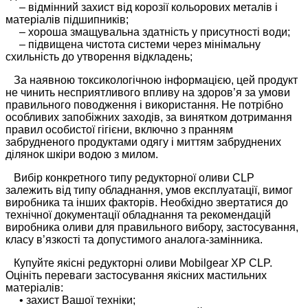
– відмінний захист від корозії кольорових металів і
матеріалів підшипників;
– хороша змащувальна здатність у присутності води;
– підвищена чистота системи через мінімальну
схильність до утворення відкладень;
За наявною токсикологічною інформацією, цей продукт
не чинить несприятливого впливу на здоров’я за умови
правильного поводження і використання. Не потрібно
особливих запобіжних заходів, за винятком дотримання
правил особистої гігієни, включно з пранням
забрудненого продуктами одягу і миттям забруднених
ділянок шкіри водою з милом.
Вибір конкретного типу редукторної оливи CLP
залежить від типу обладнання, умов експлуатації, вимог
виробника та інших факторів. Необхідно звертатися до
технічної документації обладнання та рекомендацій
виробника оливи для правильного вибору, застосування,
класу в’язкості та допустимого аналога-замінника.
Купуйте якісні редукторні оливи Mobilgear XP CLP.
Оцініть переваги застосування якісних мастильних
матеріалів:
• захист Вашої техніки;