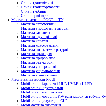
Оливи трансмісійні
Оливи трансформаторні
Оливи турбінні
Оливи циліндрові
Мастила пластичні ГОСТ та ТУ
Мастила автомобільні
Мастила високотемпературні
Мастила залізничні
Мастила індустріальні
Мастила канатні
Мастила консерваційні
Мастила низькотемпературні
Мастила приладові
Мастила приробіткові
Мастила редукторні
Мастила універсальні
Мастила ущільнювальні
Мастила хімічностійкі
Мастильні матеріали Mobil
Mobil оливі гідравлічні HLP, HVLP и HLPD
Mobil оливи індустріальні
Mobil оливи компресорні
Mobil оливи моторні LKW вантажівок, автобусів, бу
Mobil оливи редукторні CLP
Mobil мастила пластичні