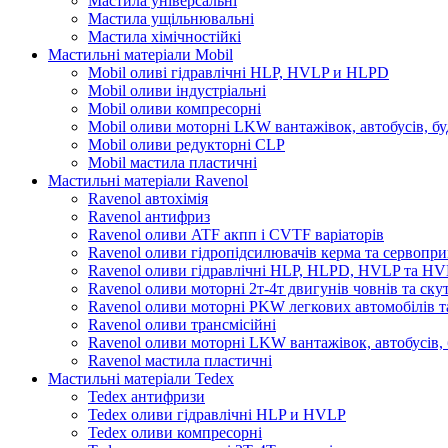
Мастила універсальні
Мастила ущільнювальні
Мастила хімічностійкі
Мастильні матеріали Mobil
Mobil оливі гідравлічні HLP, HVLP и HLPD
Mobil оливи індустріальні
Mobil оливи компресорні
Mobil оливи моторні LKW вантажівок, автобусів, бу
Mobil оливи редукторні CLP
Mobil мастила пластичні
Мастильні матеріали Ravenol
Ravenol автохімія
Ravenol антифриз
Ravenol оливи ATF акпп і CVTF варіаторів
Ravenol оливи гідропідсилювачів керма та сервопри
Ravenol оливи гідравлічні HLP, HLPD, HVLP та H
Ravenol оливи моторні 2т-4т двигунів човнів та ску
Ravenol оливи моторні PKW легкових автомобілів та
Ravenol оливи трансмісійні
Ravenol оливи моторні LKW вантажівок, автобусів, 
Ravenol мастила пластичні
Мастильні матеріали Tedex
Tedex антифризи
Tedex оливи гідравлічні HLP и HVLP
Tedex оливи компресорні