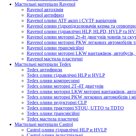
Мастильні матеріали Ravenol
Ravenol автохімія
Ravenol антифриз
Ravenol оливи ATF акпп і CVTF варіаторів
Ravenol оливи гідропідсилювачів керма та сервопри
Ravenol оливи гідравлічні HLP, HLPD, HVLP та H
Ravenol оливи моторні 2т-4т двигунів човнів та ску
Ravenol оливи моторні PKW легкових автомобілів та
Ravenol оливи трансмісійні
Ravenol оливи моторні LKW вантажівок, автобусів, 
Ravenol мастила пластичні
Мастильні матеріали Tedex
Tedex антифризи
Tedex оливи гідравлічні HLP и HVLP
Tedex оливи компресорні
Tedex оливи моторні 2Т-4Т двигунів
Tedex оливи моторні LKW моторні вантажівок, автоб
Tedex оливи моторні PKW легкових автомобілів і мі
Tedex оливи редукторні CLP
Tedex оливи тракторні STOU, UTTO та TDTO
Tedex оливи трансмісійні
Tedex мастила пластичні
Мастильні матеріали Castrol
Castrol оливи гідравлічні HLP и HVLP
Castrol оливи індустріальні.