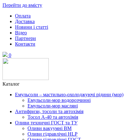
Перейти до вмісту
Оплата
Доставка
Новини і статті
Відео
Партнери
Контакти
0
Каталог
Емульсоли – мастильно-охолоджуючі рідини (мор)
Емульсоли-мор водорозчинні
Емульсоли-мор масляні
Антифризи, тосоли та автохімія
Тосол А-40 та автохімія
Оливи техничні ГОСТ та ТУ
Оливи вакуумні ВМ
Оливи гідравлічні HLP
Оливи гідравлічні ГОСТ