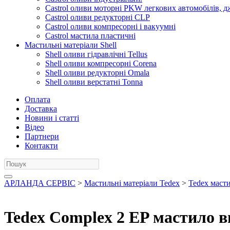
Castrol оливи моторні PKW легкових автомобілів, д
Castrol оливи редукторні CLP
Castrol оливи компресорні і вакуумні
Castrol мастила пластичні
Мастильні матеріали Shell
Shell оливи гідравлічні Tellus
Shell оливи компресорні Corena
Shell оливи редукторні Omala
Shell оливи верстатні Tonna
Оплата
Доставка
Новини і статті
Відео
Партнери
Контакти
АРЛАНДА СЕРВІС
>
Мастильні матеріали Tedex
>
Tedex маст
Tedex Complex 2 EP мастило в