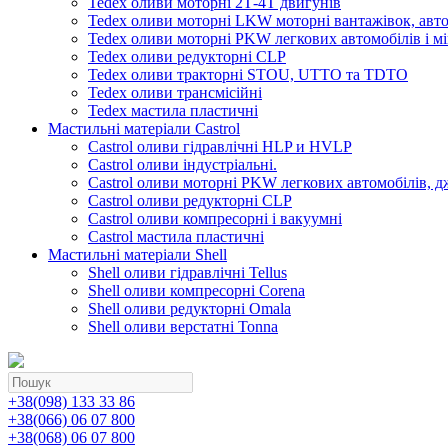
Tedex оливи моторні 2Т-4Т двигунів
Tedex оливи моторні LKW моторні вантажівок, автоб
Tedex оливи моторні PKW легкових автомобілів і мі
Tedex оливи редукторні CLP
Tedex оливи тракторні STOU, UTTO та TDTO
Tedex оливи трансмісійні
Tedex мастила пластичні
Мастильні матеріали Castrol
Castrol оливи гідравлічні HLP и HVLP
Castrol оливи індустріальні.
Castrol оливи моторні PKW легкових автомобілів, д
Castrol оливи редукторні CLP
Castrol оливи компресорні і вакуумні
Castrol мастила пластичні
Мастильні матеріали Shell
Shell оливи гідравлічні Tellus
Shell оливи компресорні Corena
Shell оливи редукторні Omala
Shell оливи верстатні Tonna
+38(098) 133 33 86
+38(066) 06 07 800
+38(068) 06 07 800