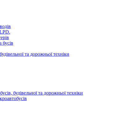
водів
VLPD.
терів
 бусів
будівельної та дорожньої техніки
усів, будівельної та дорожньої техніки
кроавтобусів