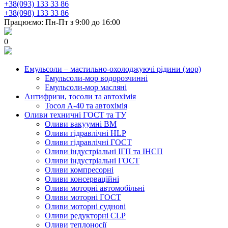
+38(093) 133 33 86
+38(098) 133 33 86
Працюємо: Пн-Пт з 9:00 до 16:00
0
Емульсоли – мастильно-охолоджуючі рідини (мор)
Емульсоли-мор водорозчинні
Емульсоли-мор масляні
Антифризи, тосоли та автохімія
Тосол А-40 та автохімія
Оливи техничні ГОСТ та ТУ
Оливи вакуумні ВМ
Оливи гідравлічні HLP
Оливи гідравлічні ГОСТ
Оливи індустріальні ІГП та ІНСП
Оливи індустріальні ГОСТ
Оливи компресорні
Оливи консерваційні
Оливи моторні автомобільні
Оливи моторні ГОСТ
Оливи моторні суднові
Оливи редукторні CLP
Оливи теплоносії