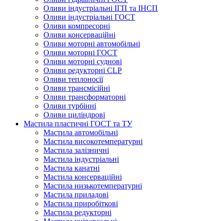
Оливи індустріальні ІГП та ІНСП
Оливи індустріальні ГОСТ
Оливи компресорні
Оливи консерваційні
Оливи моторні автомобільні
Оливи моторні ГОСТ
Оливи моторні суднові
Оливи редукторні CLP
Оливи теплоносії
Оливи трансмісійні
Оливи трансформаторні
Оливи турбінні
Оливи циліндрові
Мастила пластичні ГОСТ та ТУ
Мастила автомобільні
Мастила високотемпературні
Мастила залізничні
Мастила індустріальні
Мастила канатні
Мастила консерваційні
Мастила низькотемпературні
Мастила приладові
Мастила приробіткові
Мастила редукторні